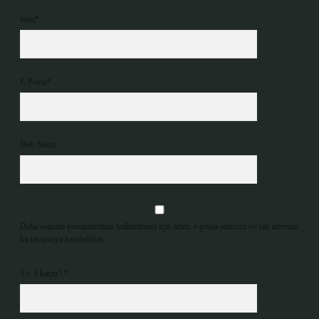
İsim*
E-Posta*
Web Sitesi
Daha sonraki yorumlarımda kullanılması için adım, e-posta adresim ve site adresim
bu tarayıcıya kaydedilsin.
5 + 3 kaçtır?
*