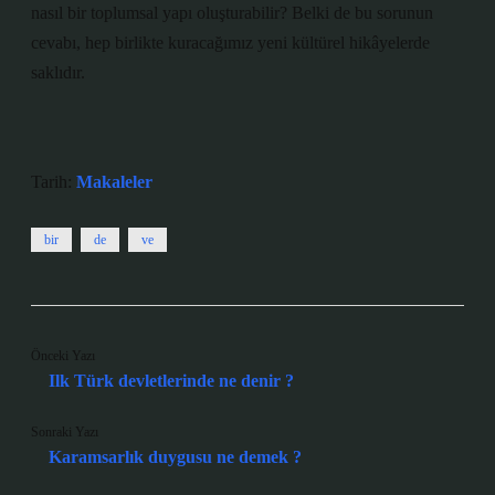
nasıl bir toplumsal yapı oluşturabilir? Belki de bu sorunun
cevabı, hep birlikte kuracağımız yeni kültürel hikâyelerde
saklıdır.
Tarih:
Makaleler
bir
de
ve
Önceki Yazı
Ilk Türk devletlerinde ne denir ?
Sonraki Yazı
Karamsarlık duygusu ne demek ?