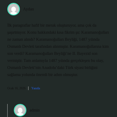
Aydan
İlk paragraflar hafif bir merak oluşturuyor, ama çok da
şaşırtmıyor. Konu hakkındaki kısa fikrim şu: Karamanoğulları
ne zaman alındı? Karamanoğulları Beyliği, 1487 yılında
Osmanlı Devleti tarafından alınmıştır. Karamanoğullarına kim
son verdi? Karamanoğulları Beyliği’ne II. Bayezid son
vermiştir. Tam anlamıyla 1487 yılında gerçekleşen bu olay,
Osmanlı Devleti’nin Anadolu’daki Türk siyasi birliğini
sağlama yolunda önemli bir adım olmuştur.
Ocak 16, 2026
Yanıtla
admin