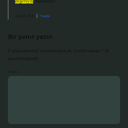
değerliydi
, teşekkürler.
Şubat 8, 2026
Yanıtla
Bir yanıt yazın
E-posta adresiniz yayınlanmayacak.
Gerekli alanlar
*
ile
işaretlenmişlerdir
Yorum