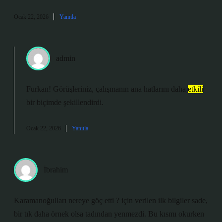
Ocak 22, 2026
Yanıtla
admin
Furkan! Görüşleriniz, çalışmanın
ana hatlarını
daha
etkili
bir biçimde şekillendirdi.
Ocak 22, 2026
Yanıtla
İbrahim
Karamanoğulları nereye göç etti ? için verilen ilk bilgiler sade,
bir tık daha örnek olsa tadından yenmezdi. Bu kısmı okurken