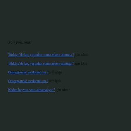
Son yorumlar
Türkiye’de kaç yaşından sonra askere alınmaz ?
için
admin
Türkiye’de kaç yaşından sonra askere alınmaz ?
için
Ekin
Omurgasızlar sıcakkanlı mı ?
için
admin
Omurgasızlar sıcakkanlı mı ?
için
İpek
Neden hayvan satın almamalıyız ?
için
admin