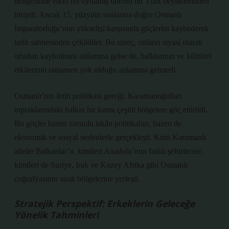
dengesinde etkin rol oynamış önemli bir Türk beyliklerinden
biriydi. Ancak 15. yüzyılın sonlarına doğru Osmanlı
İmparatorluğu’nun yükselişi karşısında güçlerini kaybederek
tarih sahnesinden çekildiler. Bu süreç, onların siyasi olarak
ortadan kaybolması anlamına gelse de, halklarının ve kültürel
etkilerinin tamamen yok olduğu anlamına gelmedi.
Osmanlı’nın fetih politikası gereği, Karamanoğulları
topraklarındaki halkın bir kısmı çeşitli bölgelere göç ettirildi.
Bu göçler bazen zorunlu iskân politikaları, bazen de
ekonomik ve sosyal nedenlerle gerçekleşti. Kimi Karamanlı
aileler Balkanlar’a, kimileri Anadolu’nun farklı şehirlerine,
kimileri de Suriye, Irak ve Kuzey Afrika gibi Osmanlı
coğrafyasının uzak bölgelerine yerleşti.
Stratejik Perspektif: Erkeklerin Geleceğe
Yönelik Tahminleri