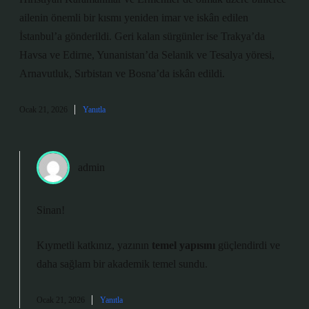
ailenin önemli bir kısmı yeniden imar ve iskân edilen
İstanbul’a gönderildi. Geri kalan sürgünler ise Trakya’da
Havsa ve Edirne, Yunanistan’da Selanik ve Tesalya yöresi,
Arnavutluk, Sırbistan ve Bosna’da iskân edildi.
Ocak 21, 2026
Yanıtla
admin
Sinan!
Kıymetli katkınız, yazının
temel yapısını
güçlendirdi ve
daha
sağlam
bir akademik temel sundu.
Ocak 21, 2026
Yanıtla