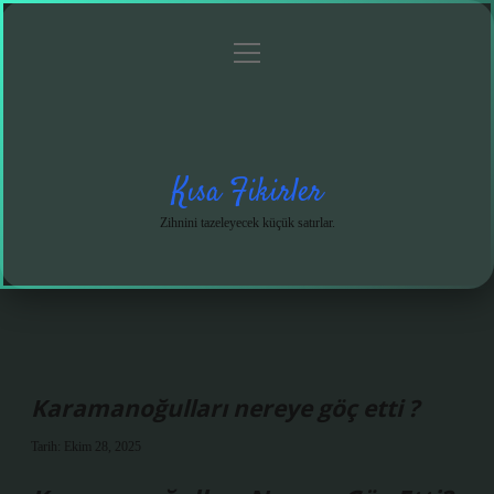
menüyü
Anasayfa
Gizlilik
Yasal
Hakkımızda
aç
Politikası
Uyarı
Kısa Fikirler
Zihnini tazeleyecek küçük satırlar.
Karamanoğulları nereye göç etti ?
Tarih: Ekim 28, 2025