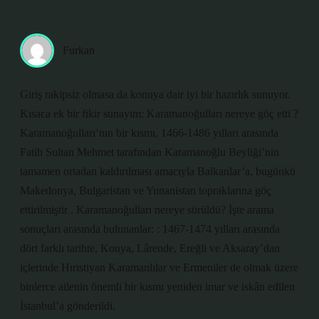
Furkan
Giriş rakipsiz olmasa da konuya dair iyi bir hazırlık sunuyor.
Kısaca ek bir fikir sunayım: Karamanoğulları nereye göç etti ?
Karamanoğulları’nın bir kısmı, 1466-1486 yılları arasında
Fatih Sultan Mehmet tarafından Karamanoğlu Beyliği’nin
tamamen ortadan kaldırılması amacıyla Balkanlar’a, bugünkü
Makedonya, Bulgaristan ve Yunanistan topraklarına göç
ettirilmiştir . Karamanoğulları nereye sürüldü? İşte arama
sonuçları arasında bulunanlar: : 1467-1474 yılları arasında
dört farklı tarihte, Konya, Lârende, Ereğli ve Aksaray’dan
içlerinde Hıristiyan Karamanlılar ve Ermeniler de olmak üzere
binlerce ailenin önemli bir kısmı yeniden imar ve iskân edilen
İstanbul’a gönderildi.