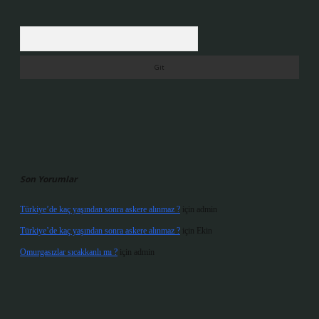
Arama
Son Yorumlar
Türkiye’de kaç yaşından sonra askere alınmaz ?
için
admin
Türkiye’de kaç yaşından sonra askere alınmaz ?
için
Ekin
Omurgasızlar sıcakkanlı mı ?
için
admin