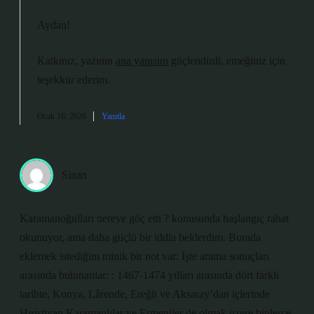
Aydan!
Katkınız, yazının
ana yapısını
güçlendirdi, emeğiniz için
teşekkür ederim
.
Ocak 16, 2026
Yanıtla
Sinan
Karamanoğulları nereye göç etti ? konusunda başlangıç rahat
okunuyor, ama daha güçlü bir iddia beklerdim. Burada
eklemek istediğim minik bir not var: İşte arama sonuçları
arasında bulunanlar: : 1467-1474 yılları arasında dört farklı
tarihte, Konya, Lârende, Ereğli ve Aksaray’dan içlerinde
Hıristiyan Karamanlılar ve Ermeniler de olmak üzere binlerce