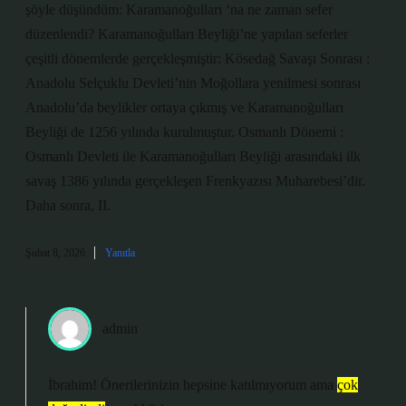
şöyle düşündüm: Karamanoğulları ‘na ne zaman sefer
düzenlendi? Karamanoğulları Beyliği’ne yapılan seferler
çeşitli dönemlerde gerçekleşmiştir: Kösedağ Savaşı Sonrası :
Anadolu Selçuklu Devleti’nin Moğollara yenilmesi sonrası
Anadolu’da beylikler ortaya çıkmış ve Karamanoğulları
Beyliği de 1256 yılında kurulmuştur. Osmanlı Dönemi :
Osmanlı Devleti ile Karamanoğulları Beyliği arasındaki ilk
savaş 1386 yılında gerçekleşen Frenkyazısı Muharebesi’dir.
Daha sonra, II.
Şubat 8, 2026
Yanıtla
admin
İbrahim! Önerilerinizin hepsine katılmıyorum ama
çok