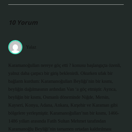
10 Yorum
Yalaz
Karamanoğulları nereye göç etti ? konusu başlangıçta özenli,
yalnız daha çarpıcı bir giriş beklenirdi. Okurken ufak bir
bağlantı kurdum: Karamanoğulları Beyliği’nin bir kısmı,
beyliğin dağılmasının ardından Van ‘a göç etmiştir. Ayrıca,
beyliğin bir kısmı, Osmanlı döneminde Niğde, Mersin,
Kayseri, Konya, Adana, Ankara, Kırşehir ve Karaman gibi
bölgelere yerleşmiştir. Karamanoğulları’nın bir kısmı, 1466-
1486 yılları arasında Fatih Sultan Mehmet tarafından
Karamanoğlu Beyliği’nin tamamen ortadan kaldırılması