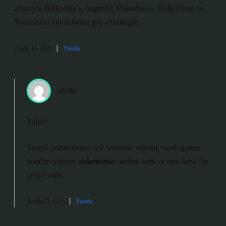
amacıyla Balkanlar’a, bugünkü Makedonya, Bulgaristan ve
Yunanistan topraklarına göç ettirilmiştir .
Aralık 13, 2025
Yanıtla
admin
Yalaz!
Sevgili yorumlarınız için teşekkür ederim; sunduğunuz
öneriler yazının
anlatımına
canlılık kattı ve onu daha
ilgi
çekici
yaptı.
Aralık 13, 2025
Yanıtla