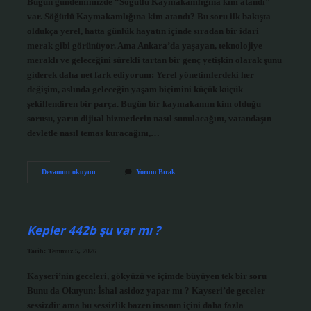
Bugün gündemimizde “Söğütlü Kaymakamlığına kim atandı”
var. Söğütlü Kaymakamlığına kim atandı? Bu soru ilk bakışta
oldukça yerel, hatta günlük hayatın içinde sıradan bir idari
merak gibi görünüyor. Ama Ankara’da yaşayan, teknolojiye
meraklı ve geleceğini sürekli tartan bir genç yetişkin olarak şunu
giderek daha net fark ediyorum: Yerel yönetimlerdeki her
değişim, aslında geleceğin yaşam biçimini küçük küçük
şekillendiren bir parça. Bugün bir kaymakamın kim olduğu
sorusu, yarın dijital hizmetlerin nasıl sunulacağını, vatandaşın
devletle nasıl temas kuracağını,…
Söğütlü
Devamını okuyun
Yorum Bırak
Kaymakamlığına
kim
atandı
?
Kepler 442b şu var mı ?
Tarih: Temmuz 5, 2026
Kayseri’nin geceleri, gökyüzü ve içimde büyüyen tek bir soru
Bunu da Okuyun: İshal asidoz yapar mı ? Kayseri’de geceler
sessizdir ama bu sessizlik bazen insanın içini daha fazla