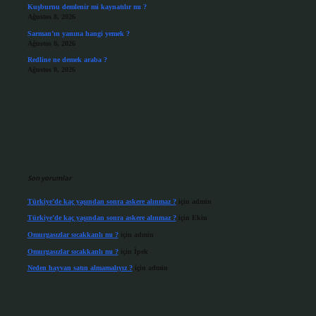
Kuşburnu demlenir mi kaynatılır mı ?
Ağustos 8, 2026
Sarman’ın yanına hangi yemek ?
Ağustos 8, 2026
Redline ne demek araba ?
Ağustos 8, 2026
Son yorumlar
Türkiye’de kaç yaşından sonra askere alınmaz ?
için
admin
Türkiye’de kaç yaşından sonra askere alınmaz ?
için
Ekin
Omurgasızlar sıcakkanlı mı ?
için
admin
Omurgasızlar sıcakkanlı mı ?
için
İpek
Neden hayvan satın almamalıyız ?
için
admin