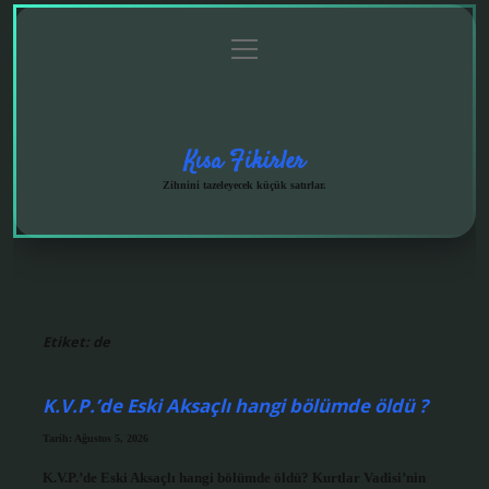
menüyü
Anasayfa
Gizlilik
Yasal
Hakkımızda
aç
Politikası
Uyarı
Kısa Fikirler
Zihnini tazeleyecek küçük satırlar.
Etiket:
de
K.V.P.’de Eski Aksaçlı hangi bölümde öldü ?
Tarih: Ağustos 5, 2026
K.V.P.’de Eski Aksaçlı hangi bölümde öldü? Kurtlar Vadisi’nin