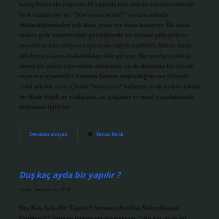
bakış Bursa’da yaşayan 26 yaşında biri olarak son zamanlarda
fark ettiğim şey şu: “Koruyucu nedir?” sorusu aslında
düşündüğümüzden çok daha geniş bir alanı kapsıyor. İlk başta
sadece gıda etiketlerinde gördüğümüz bir kelime gibi geliyor
ama biraz kurcalayınca işin içine sağlık, endüstri, kültür, hatta
ülkelerin yaşam alışkanlıkları bile giriyor. Bir market rafında
duran bir paket cipsi elime aldığımda ya da dolaptan bir içecek
seçerken içindekiler kısmına bakma alışkanlığım son yıllarda
ciddi şekilde arttı. Çünkü “koruyucu” kelimesi artık sadece teknik
bir ifade değil; ne yediğimiz, ne içtiğimiz ve nasıl yaşadığımızla
doğrudan ilgili bir…
Koruyucu
Devamını okuyun
Yorum Bırak
nedir
?
Duş kaç ayda bir yapılır ?
Tarih: Temmuz 22, 2026
Duş Kaç Ayda Bir Yapılır? Sorunun Kendisi Neden Baştan
Problemli? Şunu en baştan net söyleyeyim: “duş kaç ayda bir