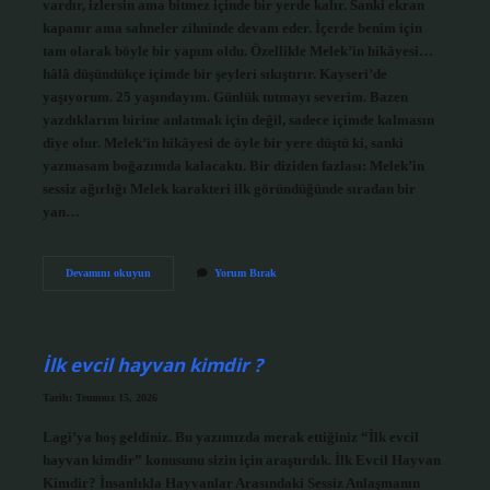
vardır, izlersin ama bitmez içinde bir yerde kalır. Sanki ekran
kapanır ama sahneler zihninde devam eder. İçerde benim için
tam olarak böyle bir yapım oldu. Özellikle Melek’in hikâyesi…
hâlâ düşündükçe içimde bir şeyleri sıkıştırır. Kayseri’de
yaşıyorum. 25 yaşındayım. Günlük tutmayı severim. Bazen
yazdıklarım birine anlatmak için değil, sadece içimde kalmasın
diye olur. Melek’in hikâyesi de öyle bir yere düştü ki, sanki
yazmasam boğazımda kalacaktı. Bir diziden fazlası: Melek’in
sessiz ağırlığı Melek karakteri ilk göründüğünde sıradan bir
yan…
İçerde
Devamını okuyun
Yorum Bırak
Melek
kaçıncı
bölümde
ölüyor
?
İlk evcil hayvan kimdir ?
Tarih: Temmuz 15, 2026
Lagi’ya hoş geldiniz. Bu yazımızda merak ettiğiniz “İlk evcil
hayvan kimdir” konusunu sizin için araştırdık. İlk Evcil Hayvan
Kimdir? İnsanlıkla Hayvanlar Arasındaki Sessiz Anlaşmanın