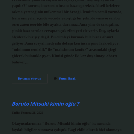
yapılır?” sorusu, internetin insanı bazen gereksiz felsefi krizlere
sokma yeteneğinin mükemmel bir örneği. İzmir’in nemli yazında,
terin saniyeler içinde vücuda yapıştığı bir şehirde yaşıyorsan bu
soru zaten teoride bile ayakta duramaz. Ama yine de tartışalım,
çünkü bazı sorular cevaptan çok zihniyeti ele verir. Duş, aylarla
ölçülecek bir şey değil. Bu cümleyi kurmak bile biraz absürt
geliyor. Ama sosyal medyada dolaşırken insan şunu fark ediyor:
“minimum temizlik” ile “maksimum konfor” arasındaki çizgi
giderek bulanıklaşıyor. Kimisi günde iki kez duş almayı abartı
buluyor,…
Duş
Devamını okuyun
Yorum Bırak
kaç
ayda
bir
yapılır
?
Boruto Mitsuki kimin oğlu ?
Tarih: Temmuz 21, 2026
Okuyucularımıza “Boruto Mitsuki kimin oğlu” konusunda
faydalı bilgiler sunmaya çalıştık. Lagi ekibi olarak bizi okumaya