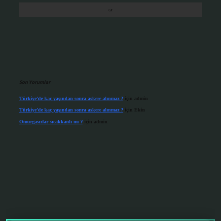
Son Yorumlar
Türkiye’de kaç yaşından sonra askere alınmaz ?
için
admin
Türkiye’de kaç yaşından sonra askere alınmaz ?
için
Ekin
Omurgasızlar sıcakkanlı mı ?
için
admin
abet giriş