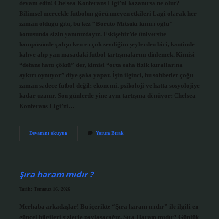
devam edin! Chelsea Konferans Ligi’ni kazanırsa ne olur?
Bilimsel mercekle futbolun görünmeyen etkileri Lagi olarak her
zaman olduğu gibi, bu kez “Boruto Mitsuki kimin oğlu”
konusunda sizin yanınızdayız. Eskişehir’de üniversite
kampüsünde çalışırken en çok sevdiğim şeylerden biri, kantinde
kahve alıp yan masadaki futbol tartışmalarını dinlemek. Kimisi
“defans hattı çöktü” der, kimisi “orta saha fizik kurallarına
aykırı oynuyor” diye şaka yapar. İşin ilginci, bu sohbetler çoğu
zaman sadece futbol değil; ekonomi, psikoloji ve hatta sosyolojiye
kadar uzanır. Son günlerde yine aynı tartışma dönüyor: Chelsea
Konferans Ligi’ni…
Boruto
Devamını okuyun
Yorum Bırak
Mitsuki
kimin
oğlu
?
Şıra haram mıdır ?
Tarih: Temmuz 16, 2026
Merhaba arkadaşlar! Bu içerikte “Şıra haram mıdır” ile ilgili en
güncel bilgileri sizlerle paylaşacağız. Şıra Haram mıdır? Günlük