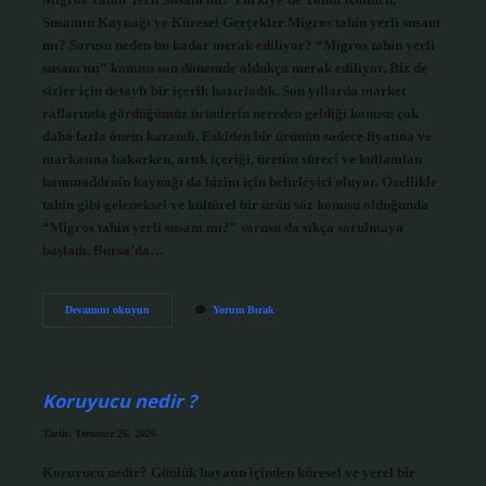
Susamın Kaynağı ve Küresel Gerçekler Migros tahin yerli susam
mı? Sorusu neden bu kadar merak ediliyor? “Migros tahin yerli
susam mı” konusu son dönemde oldukça merak ediliyor. Biz de
sizler için detaylı bir içerik hazırladık. Son yıllarda market
raflarında gördüğümüz ürünlerin nereden geldiği konusu çok
daha fazla önem kazandı. Eskiden bir ürünün sadece fiyatına ve
markasına bakarken, artık içeriği, üretim süreci ve kullanılan
hammaddenin kaynağı da bizim için belirleyici oluyor. Özellikle
tahin gibi geleneksel ve kültürel bir ürün söz konusu olduğunda
“Migros tahin yerli susam mı?” sorusu da sıkça sorulmaya
başladı. Bursa’da…
Migros
Devamını okuyun
Yorum Bırak
tahin
yerli
susam
mı
?
Koruyucu nedir ?
Tarih: Temmuz 26, 2026
Koruyucu nedir? Günlük hayatın içinden küresel ve yerel bir