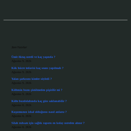
Sidebar
Son Yazılar
Ümit Aktaş nereli ve kaç yaşında ?
Ağustos 9, 2026
Kök hücre tedavisi kaç seans yapılmalı ?
Ağustos 9, 2026
Yalan şarkısını kimler söyledi ?
Ağustos 9, 2026
Köftenin buzu çözülmeden pişirilir mi ?
Ağustos 9, 2026
Köfte buzdolabında kaç gün saklanabilir ?
Ağustos 8, 2026
Kuşumuzun ishal olduğunu nasıl anlarız ?
Ağustos 8, 2026
Silah ruhsatı için sağlık raporu en kolay nereden alınır ?
Ağustos 8, 2026