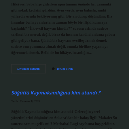
Hikâyesi Sabah işe giderken apartmanın önünde her zamanki
gibi sokak kedisini gördüm. Aynı yerde, aynı bakışla, sanki
yıllardır orada bekliyormuş gibi. Bir an durup düşündüm: Biz
insanlar bu hayvanlarla ne zaman böyle bir ilişki kurmaya
başladık? “İlk evcil hayvan kimdir?” sorusu aslında sadece
tarihsel bir merak değil, biraz da insanın kendini anlama çabası
gibi geliyor bana. Çünkü bir hayvanı evcilleştirmek demek
sadece onu yanımıza almak değil, onunla birlikte yaşamayı
öğrenmek demek. Belki de bu hikâye, insanlığın…
İlk
Devamını okuyun
Yorum Bırak
evcil
hayvan
kimdir
?
Söğütlü Kaymakamlığına kim atandı ?
Tarih: Temmuz 8, 2026
Söğütlü Kaymakamlığına kim atandı? Geleceğin yerel
yönetimlerini düşünürken Ankara’dan bir bakış İlgili Makale: Su
ısıtıcısı cam mı çelik mi ? Merhaba! Lagi sayfasına hoş geldiniz.