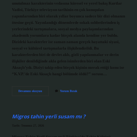
unutulmaz karakterinin vedasına küresel ve yerel bakış Kurtlar
Vadisi, Türkiye televizyon tarihinin en çok konuşulan
yapımlarından biri olarak yıllar boyunca sadece bir dizi olmanın
ötesine geçti. Yayınlandığı dönemlerde sokak sohbetlerinden iş
yerlerindeki tartışmalara, sosyal medya paylaşımlarından
akademik yorumlara kadar birçok alanda kendine yer buldu.
Dizideki karakterler ise zaman zaman gerçek hayattaki siyasi,
sosyal ve kültürel tartışmalarla ilişkilendirildi. Bu
karakterlerden biri de devlet aklı, gizli yapılanmalar ve derin
ilişkiler denildiğinde akla gelen isimlerden biri olan Eski
Aksaçlı’ydı. Diziyi takip eden birçok kişinin merak ettiği konu ise
“K.V.P.’de Eski Aksaçlı hangi bölümde öldü?” sorusu…
K.V.P.’de
Devamını okuyun
Yorum Bırak
Eski
Aksaçlı
hangi
bölümde
öldü
Migros tahin yerli susam mı ?
?
Tarih: Temmuz 27, 2026
Migros Tahin Yerli Susam mı? Türkiye’de Tahin Kültürü,