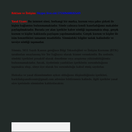
Reklam ve İletişim:
Skype: live:.cid.575569c608265c69
Yasal Uyarı:
Bu internet sitesi, herhangi bir marka, kurum veya şahıs şirketi ile
hiçbir bağlantısı bulunmamaktadır. Sitede yalnızca kendi hazırladığımız makaleler
paylaşılmaktadır. Burada yer alan içerikler haber niteliği taşımamakta olup, gerçek
kurum ve kişiler hakkında paylaşım yapılmamaktadır. Gerçek kurum ve kişiler ile
isim benzerlikleri tamamen tesadüfidir. Sitemizdeki bilgiler taslak halindedir ve
tavsiye niteliği taşımazlar.
Sitemiz, 5651 Sayılı Kanun gereğince Bilgi Teknolojileri ve İletişim Kurumu (BTK)
tarafından onaylanmış bir Yer Sağlayıcı olarak hizmet vermektedir. Bu nedenle,
sitedeki içerikleri proaktif olarak denetleme veya araştırma yükümlülüğümüz
bulunmamaktadır. Ancak, üyelerimiz yazdıkları içeriklerin sorumluluğunu
taşımakta olup, siteye üye olarak bu sorumluluğu kabul etmiş sayılırlar.
Hukuka ve yasal düzenlemelere aykırı olduğunu düşündüğünüz içerikleri,
backlinkpanelicomtr@gmail.com
adresine bildirmeniz halinde, ilgili içerikler yasal
süre içerisinde sitemizden kaldırılacaktır.
Arama