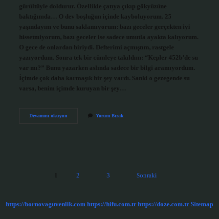
gürültüyle doldurur. Özellikle çatıya çıkıp gökyüzüne
baktığımda… O dev boşluğun içinde kayboluyorum. 25
yaşındayım ve bunu saklamıyorum: bazı geceler gerçekten iyi
hissetmiyorum, bazı geceler ise sadece umutla ayakta kalıyorum.
O gece de onlardan biriydi. Defterimi açmıştım, rastgele
yazıyordum. Sonra tek bir cümleye takıldım: “Kepler 452b’de su
var mı?” Bunu yazarken aslında sadece bir bilgi aramıyordum.
İçimde çok daha karmaşık bir şey vardı. Sanki o gezegende su
varsa, benim içimde kuruyan bir şey…
Kepler
Devamını okuyun
Yorum Bırak
442b
şu
var
mı
?
Yazı
1
2
3
Sonraki
sayfalaması
https://bornovaguvenlik.com
https://hifu.com.tr
https://doze.com.tr
Sitemap