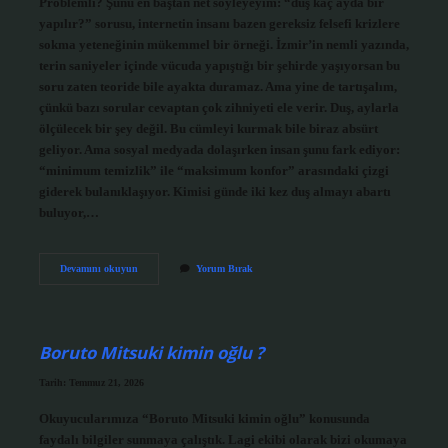
Problemli? Şunu en baştan net söyleyeyim: “duş kaç ayda bir
yapılır?” sorusu, internetin insanı bazen gereksiz felsefi krizlere
sokma yeteneğinin mükemmel bir örneği. İzmir’in nemli yazında,
terin saniyeler içinde vücuda yapıştığı bir şehirde yaşıyorsan bu
soru zaten teoride bile ayakta duramaz. Ama yine de tartışalım,
çünkü bazı sorular cevaptan çok zihniyeti ele verir. Duş, aylarla
ölçülecek bir şey değil. Bu cümleyi kurmak bile biraz absürt
geliyor. Ama sosyal medyada dolaşırken insan şunu fark ediyor:
“minimum temizlik” ile “maksimum konfor” arasındaki çizgi
giderek bulanıklaşıyor. Kimisi günde iki kez duş almayı abartı
buluyor,…
Duş
Devamını okuyun
Yorum Bırak
kaç
ayda
bir
yapılır
?
Boruto Mitsuki kimin oğlu ?
Tarih: Temmuz 21, 2026
Okuyucularımıza “Boruto Mitsuki kimin oğlu” konusunda
faydalı bilgiler sunmaya çalıştık. Lagi ekibi olarak bizi okumaya