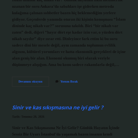
uzanan bir soru Ankara’da sabahları işe giderken metroda
kulağıma çalınan sohbetler bazen hiç beklemediğim yerlere
gidiyor. Geçenlerde yanımda oturan iki kişinin konuşması “İslam
dininde kaç nikah var?” sorusuna takıldı. Biri “bir nikah var
zaten” dedi, diğeri “hayır dört eşe kadar izin var, o yüzden dört
nikah sayılır” diye ısrar etti. Dinleyince fark ettim ki bu soru
sadece dini bir mesele değil, aynı zamanda toplumun evlilik
algısını, kültürel yorumları ve hatta ekonomik gerçekleri de içine
alan geniş bir alan. Ekonomi okumuş biri olarak veriyle
düşünmeye alışığım. Ama bu konu sadece rakamlarla değil,…
İslam
Devamını okuyun
Yorum Bırak
dininde
kaç
nikah
var
?
Sinir ve kas sıkışmasına ne iyi gelir ?
Tarih: Temmuz 28, 2026
Sinir ve Kas Sıkışmasına Ne İyi Gelir? Günlük Hayatın İçinde
Sessiz Bir Uyarı İstanbul’da yaşamak bazen insanın kendi