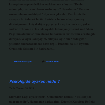
konuşulunca genelde iki uç tepki ortaya çıkıyor: “Devlet
adamıydı, zor zamanların kurbanıydı” diyenler ve “Kaosun
sorumlularından biriydi” diye sert çıkanlar. Ben İzmir’de
yaşayan biri olarak bu tür figürlere bakınca hep aynı şeyi
düşünüyorum: Güç dediğin şey gerçekten yönetmek mi, yoksa
sadece fırtınanın ortasında ayakta kalmaya çalışmak mı? Ahmet
Paşa’nın ölümü ise tam olarak bu sorunun tarihsel bir cevabı gibi
duruyor. Ve açık konuşayım, hikâyesi öyle düz “öldü gitti”
şeklinde okunacak kadar basit değil. İstanbul’da Bir İsyanın
Ortasında Sıkışan Bir Sadrazam…
Sadrazam
Devamını okuyun
Yorum Bırak
Ahmet
Paşa
nasıl
öldü
?
Psikolojide uyaran nedir ?
Tarih: Temmuz 28, 2026
Merhaba Lagi ziyaretçileri! Günümüzün konusu: “Psikolojide
uyaran nedir”. Hazırsanız başlayalım! Düzenle Koşulsuz Refleks