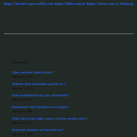
https://bornovaguvenlik.com
https://hifu.com.tr
https://doze.com.tr
Sitemap
Sidebar
Son Yazılar
Yalan şarkısını kimler söyledi ?
Ağustos 9, 2026
Köftenin buzu çözülmeden pişirilir mi ?
Ağustos 9, 2026
Köfte buzdolabında kaç gün saklanabilir ?
Ağustos 8, 2026
Kuşumuzun ishal olduğunu nasıl anlarız ?
Ağustos 8, 2026
Silah ruhsatı için sağlık raporu en kolay nereden alınır ?
Ağustos 8, 2026
Kuşburnu demlenir mi kaynatılır mı ?
Ağustos 8, 2026