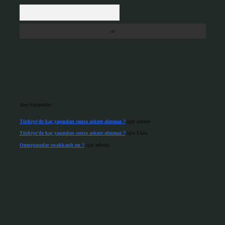
Arama
Son Yorumlar
Türkiye’de kaç yaşından sonra askere alınmaz ?
için
admin
Türkiye’de kaç yaşından sonra askere alınmaz ?
için
Ekin
Omurgasızlar sıcakkanlı mı ?
için
admin