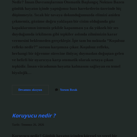
Nedir? İnsan Davranışlarının Otomatik Başlangıç Noktası Bazen
günlük hayatın içinde yaptığımız bazı hareketlerin üzerinde hiç
düşünmeyiz. Sıcak bir tavaya dokunduğumuzda elimizi aniden
çekmemiz, gözüme doğru yaklaşan bir cisim olduğunda göz
kapaklarımın istemsiz şekilde kapanması ya da yüksek bir ses
duyduğumda irkilmem gibi tepkiler aslında zihnimizin karar
vermesini beklemeden gerçekleşir. İşte tam bu noktada “Koşulsuz
refleks nedir?” sorusu karşımıza çıkar. Koşulsuz refleks,
herhangi bir öğrenme sürecine ihtiyaç duymadan doğuştan gelen
ve belirli bir uyarıcıya karşı otomatik olarak ortaya çıkan
tepkidir. İnsan vücudunun hayatta kalmasını sağlayan en temel
biyolojik…
Psikolojide
Devamını okuyun
Yorum Bırak
uyaran
nedir
?
Koruyucu nedir ?
Tarih: Temmuz 26, 2026
Koruyucu nedir? Günlük hayatın içinden küresel ve yerel bir