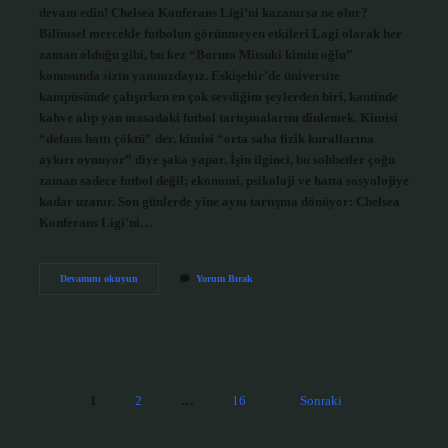
devam edin! Chelsea Konferans Ligi’ni kazanırsa ne olur?
Bilimsel mercekle futbolun görünmeyen etkileri Lagi olarak her
zaman olduğu gibi, bu kez “Boruto Mitsuki kimin oğlu”
konusunda sizin yanınızdayız. Eskişehir’de üniversite
kampüsünde çalışırken en çok sevdiğim şeylerden biri, kantinde
kahve alıp yan masadaki futbol tartışmalarını dinlemek. Kimisi
“defans hattı çöktü” der, kimisi “orta saha fizik kurallarına
aykırı oynuyor” diye şaka yapar. İşin ilginci, bu sohbetler çoğu
zaman sadece futbol değil; ekonomi, psikoloji ve hatta sosyolojiye
kadar uzanır. Son günlerde yine aynı tartışma dönüyor: Chelsea
Konferans Ligi’ni…
Boruto
Devamını okuyun
Yorum Bırak
Mitsuki
kimin
oğlu
?
Yazı
1
2
…
16
Sonraki
sayfalaması