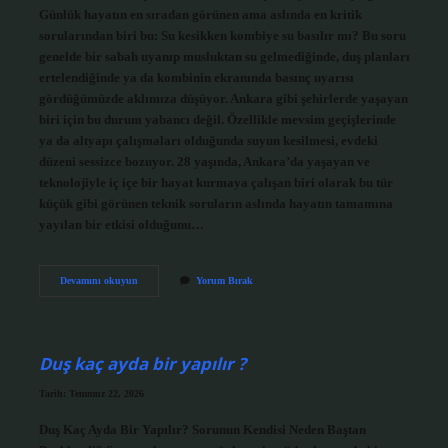
Günlük hayatın en sıradan görünen ama aslında en kritik
sorularından biri bu: Su kesikken kombiye su basılır mı? Bu soru
genelde bir sabah uyanıp musluktan su gelmediğinde, duş planları
ertelendiğinde ya da kombinin ekranında basınç uyarısı
gördüğümüzde aklımıza düşüyor. Ankara gibi şehirlerde yaşayan
biri için bu durum yabancı değil. Özellikle mevsim geçişlerinde
ya da altyapı çalışmaları olduğunda suyun kesilmesi, evdeki
düzeni sessizce bozuyor. 28 yaşında, Ankara’da yaşayan ve
teknolojiyle iç içe bir hayat kurmaya çalışan biri olarak bu tür
küçük gibi görünen teknik soruların aslında hayatın tamamına
yayılan bir etkisi olduğunu…
Kombi
Devamını okuyun
Yorum Bırak
çalışırken
su
tahliyesi
yapılır
mı
Duş kaç ayda bir yapılır ?
?
Tarih: Temmuz 22, 2026
Duş Kaç Ayda Bir Yapılır? Sorunun Kendisi Neden Baştan