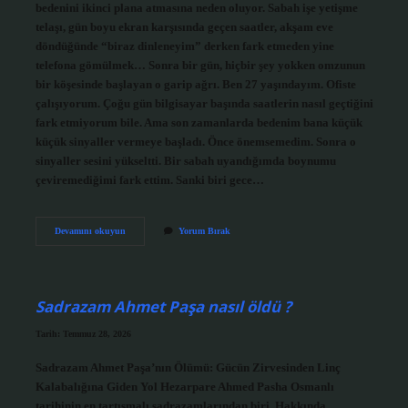
bedenini ikinci plana atmasına neden oluyor. Sabah işe yetişme
telaşı, gün boyu ekran karşısında geçen saatler, akşam eve
döndüğünde “biraz dinleneyim” derken fark etmeden yine
telefona gömülmek… Sonra bir gün, hiçbir şey yokken omzunun
bir köşesinde başlayan o garip ağrı. Ben 27 yaşındayım. Ofiste
çalışıyorum. Çoğu gün bilgisayar başında saatlerin nasıl geçtiğini
fark etmiyorum bile. Ama son zamanlarda bedenim bana küçük
küçük sinyaller vermeye başladı. Önce önemsemedim. Sonra o
sinyaller sesini yükseltti. Bir sabah uyandığımda boynumu
çeviremediğimi fark ettim. Sanki biri gece…
Sinir
Devamını okuyun
Yorum Bırak
ve
kas
sıkışmasına
ne
iyi
Sadrazam Ahmet Paşa nasıl öldü ?
gelir
?
Tarih: Temmuz 28, 2026
Sadrazam Ahmet Paşa’nın Ölümü: Gücün Zirvesinden Linç
Kalabalığına Giden Yol Hezarpare Ahmed Pasha Osmanlı
tarihinin en tartışmalı sadrazamlarından biri. Hakkında