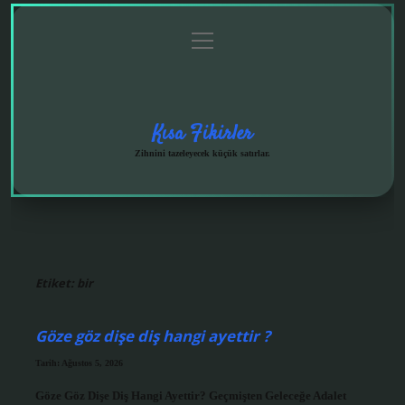
menüyü
Anasayfa
Gizlilik
Yasal
Hakkımızda
aç
Politikası
Uyarı
Kısa Fikirler
Zihnini tazeleyecek küçük satırlar.
Etiket:
bir
Göze göz dişe diş hangi ayettir ?
Tarih: Ağustos 5, 2026
Göze Göz Dişe Diş Hangi Ayettir? Geçmişten Geleceğe Adalet