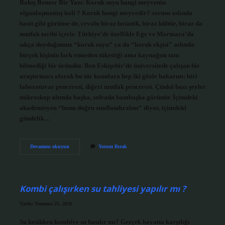
Bakış Benzer Bir Yazı: Koruk suyu hangi meyvenin
olgunlaşmamış hali ? Koruk hangi meyvedir? sorusu aslında
basit gibi görünse de, cevabı biraz botanik, biraz kültür, biraz da
mutfak tarihi içerir. Türkiye’de özellikle Ege ve Marmara’da
sıkça duyduğumuz “koruk suyu” ya da “koruk ekşisi” aslında
birçok kişinin fark etmeden tükettiği ama kaynağını tam
bilmediği bir üründür. Ben Eskişehir’de üniversitede çalışan bir
araştırmacı olarak bu tür konulara hep iki gözle bakarım: biri
laboratuvar penceresi, diğeri mutfak penceresi. Çünkü bazı şeyler
mikroskop altında başka, sofrada bambaşka görünür. İçimdeki
akademisyen “bunu doğru sınıflandıralım” diyor, içimdeki
gündelik…
Koruk
Devamını okuyun
Yorum Bırak
suyu
haram
mıdır
?
Kombi çalışırken su tahliyesi yapılır mı ?
Tarih: Temmuz 25, 2026
Su kesikken kombiye su basılır mı? Gerçek hayatta karşılığı