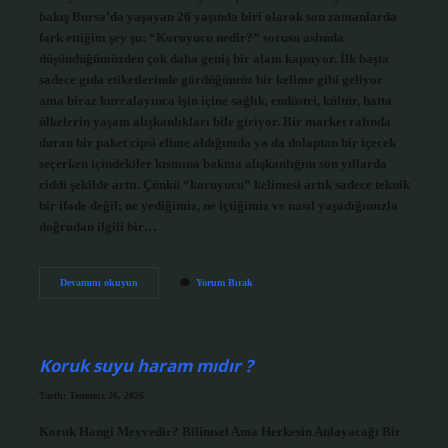
bakış Bursa’da yaşayan 26 yaşında biri olarak son zamanlarda
fark ettiğim şey şu: “Koruyucu nedir?” sorusu aslında
düşündüğümüzden çok daha geniş bir alanı kapsıyor. İlk başta
sadece gıda etiketlerinde gördüğümüz bir kelime gibi geliyor
ama biraz kurcalayınca işin içine sağlık, endüstri, kültür, hatta
ülkelerin yaşam alışkanlıkları bile giriyor. Bir market rafında
duran bir paket cipsi elime aldığımda ya da dolaptan bir içecek
seçerken içindekiler kısmına bakma alışkanlığım son yıllarda
ciddi şekilde arttı. Çünkü “koruyucu” kelimesi artık sadece teknik
bir ifade değil; ne yediğimiz, ne içtiğimiz ve nasıl yaşadığımızla
doğrudan ilgili bir…
Koruyucu
Devamını okuyun
Yorum Bırak
nedir
?
Koruk suyu haram mıdır ?
Tarih: Temmuz 26, 2026
Koruk Hangi Meyvedir? Bilimsel Ama Herkesin Anlayacağı Bir