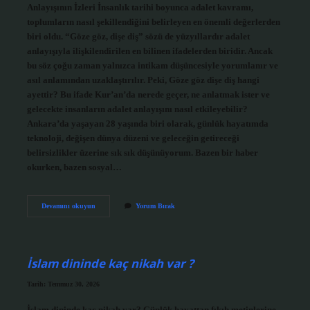
Anlayışının İzleri İnsanlık tarihi boyunca adalet kavramı,
toplumların nasıl şekillendiğini belirleyen en önemli değerlerden
biri oldu. “Göze göz, dişe diş” sözü de yüzyıllardır adalet
anlayışıyla ilişkilendirilen en bilinen ifadelerden biridir. Ancak
bu söz çoğu zaman yalnızca intikam düşüncesiyle yorumlanır ve
asıl anlamından uzaklaştırılır. Peki, Göze göz dişe diş hangi
ayettir? Bu ifade Kur’an’da nerede geçer, ne anlatmak ister ve
gelecekte insanların adalet anlayışını nasıl etkileyebilir?
Ankara’da yaşayan 28 yaşında biri olarak, günlük hayatımda
teknoloji, değişen dünya düzeni ve geleceğin getireceği
belirsizlikler üzerine sık sık düşünüyorum. Bazen bir haber
okurken, bazen sosyal…
Göze
Devamını okuyun
Yorum Bırak
göz
dişe
diş
hangi
ayettir
İslam dininde kaç nikah var ?
?
Tarih: Temmuz 30, 2026
İslam dininde kaç nikah var? Günlük hayattan fıkıh metinlerine