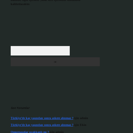
kaldırılacaktır.
Arama
Son Yorumlar
Türkiye’de kaç yaşından sonra askere alınmaz ?
için
admin
Türkiye’de kaç yaşından sonra askere alınmaz ?
için
Ekin
Omurgasızlar sıcakkanlı mı ?
için
admin