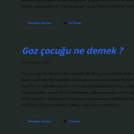
anlayışından bugüne kadar uzanan bir çizgide ilerleyerek, bu unva
kelime anlamı olarak, “yerine geçen” ya da “birinin halefini” ifad
Halife
Devamını okuyun
10 Yorum
nedir
ve
görevleri
nelerdir
?
Goz çocuğu ne demek ?
Tarih: Ekim 25, 2025
Göz Çocuğu Ne Demek? Antropolojik Bir Bakış Açısıyla İnceleme Kül
kadar farklıdır. Her topluluk, insanlığın ortak mirasındaki farklı 
ritüeller ve topluluk yapıları aracılığıyla kimliğini nasıl inşa ett
karşılaştığımız ancak derin anlamlarını çoğu zaman göz ardı ettiği
bakış açısıyla, sembolizm ve toplumsal yapıları nasıl şekillendird
ve Köken Türkçeye kökeni oldukça eski olan ve genellikle…
Goz
Devamını okuyun
8 Yorum
çocuğu
ne
demek