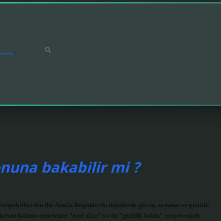
ımızda
onuna bakabilir mi ?
rspektiflerden Bir Analiz Bugünlerde ilişkilerde güven, sadakat ve gizlilik
nlarına bakma meselesini “özel alan” ya da “gizlilik hakkı” çerçevesinde