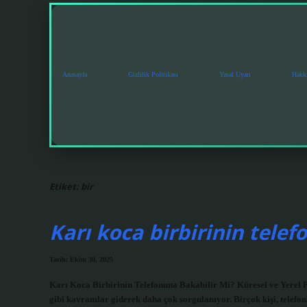
Anasayfa
Gizlilik Politikası
Yasal Uyarı
Hakk
Etiket:
bir
Karı koca birbirinin telef
Tarih: Ekim 30, 2025
Karı Koca Birbirinin Telefonuna Bakabilir Mi? Küresel ve Yerel Pe
gibi kavramlar giderek daha çok sorgulanıyor. Birçok kişi, telefo