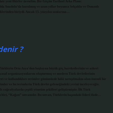
dair yeni fikirler üretelim. Bir Göçün Tarihsel Arka Planı:
lda Anadolu’da kurulmuş ve uzun yıllar boyunca Selçuklu ve Osmanlı
klerinden biriydi. Ancak 15. yüzyılın sonlarına…
denir ?
 Türklerin Orta Asya’dan başlayan büyük göç hareketlerinin ve askeri
 siyasal organizasyonlarını oluşturmuş ve modern Türk devletlerinin
mleri ve kullandıkları terimler günümüzde hâlâ tartışılmakta olan önemli bir
rimler ve bu terimlerin Türk devlet geleneğindeki yerini inceleyeceğiz.
coğrafyalarda çeşitli yönetim şekilleri geliştirmiştir. İlk Türk
n biri, “Kağan” unvanıdır. Bu unvan, Türklerin başındaki lideri ifade…