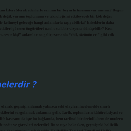
n İzleri Merak edenlerle samimi bir beyin fırtınasına var mısınız? Bugün
 değil, yarının toplumunu ve teknolojisini etkileyecek bir kök değer
ir kelimeyi geleceğe hangi anlamlarla taşıyabiliriz? Erkeklerin daha
 etkileri gözeten öngörüleri nasıl ortak bir vizyona dönüşebilir? Kısa
, cesur kişi” anlamlarına gelir; zamanla “ehil, sözünün eri” gibi etik
elerdir ?
 olarak, geçmişi anlamak yalnızca eski olayları incelemekle sınırlı
ilerini sorgulamak anlamına gelir. Tarih, toplumların kültürel, siyasi ve
alife kavramı da işte bu bağlamda, hem tarihsel bir derinlik hem de modern
fe nedir ve görevleri nelerdir? Bu soruya bakarken, geçmişteki halifelik