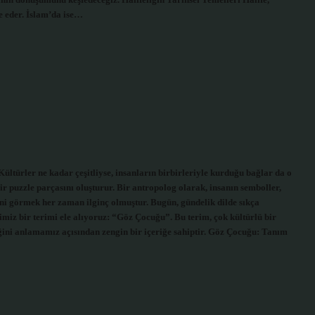
nın dönüşümünü keşfedeceğiz. Halifeliğin Tarihsel Temelleri Halife,
e eder. İslam’da ise…
türler ne kadar çeşitliyse, insanların birbirleriyle kurduğu bağlar da o
bir puzzle parçasını oluşturur. Bir antropolog olarak, insanın semboller,
iğini görmek her zaman ilginç olmuştur. Bugün, gündelik dilde sıkça
miz bir terimi ele alıyoruz: “Göz Çocuğu”. Bu terim, çok kültürlü bir
iğini anlamamız açısından zengin bir içeriğe sahiptir. Göz Çocuğu: Tanım