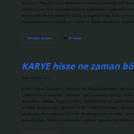
tartışıyor. Peki, karı koca birbirinin telefonuna bakabilir mi? Bu s
şekillenmiyor. Aynı zamanda kültürel, toplumsal ve hatta küresel d
inceleyerek derinlemesine bir bakış açısı geliştirelim. Küresel Per
hemen hemen her alanında yer alıyor ve dijital cihazlar da ilişki
Karı
Devamını okuyun
18 Yorum
koca
birbirinin
telefonuna
bakabilir
mi
KARYE hisse ne zaman bö
?
Tarih: Ekim 30, 2025
KARYE Hisse Bölünmesi: Bilimsel Bir Merakla İnceleme Merhaba se
Çünkü finansal dünyada “bölünme” gibi kavramlar kulağa teknik ge
dinamikler saklıdır. Bugün birlikte, “KARYE hisse ne zaman bölün
bir dilde ilerleyeceğiz. Bölünme Nedir? Neden Önemlidir? Hisse sen
küçük parçalara bölmesi işlemidir. Bu dönüştürme, örneğin 1 hisseyi
stratejilerinin, likidite yönetiminin ve piyasa algısının bir bileşe