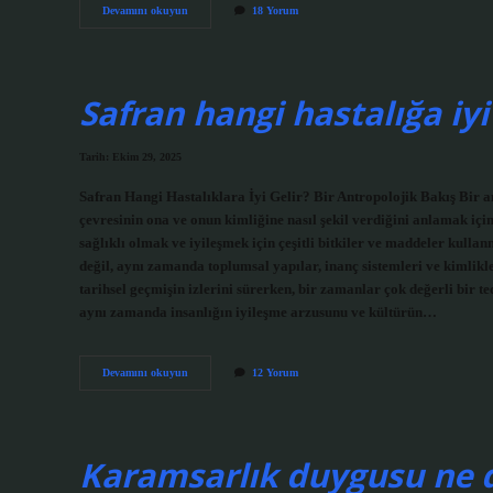
KARYE
Devamını okuyun
18 Yorum
hisse
ne
zaman
bölündü
?
Safran hangi hastalığa iyi 
Tarih: Ekim 29, 2025
Safran Hangi Hastalıklara İyi Gelir? Bir Antropolojik Bakış Bir ant
çevresinin ona ve onun kimliğine nasıl şekil verdiğini anlamak için 
sağlıklı olmak ve iyileşmek için çeşitli bitkiler ve maddeler kullan
değil, aynı zamanda toplumsal yapılar, inanç sistemleri ve kimlikl
tarihsel geçmişin izlerini sürerken, bir zamanlar çok değerli bir t
aynı zamanda insanlığın iyileşme arzusunu ve kültürün…
Safran
Devamını okuyun
12 Yorum
hangi
hastalığa
iyi
gelir
?
Karamsarlık duygusu ne 