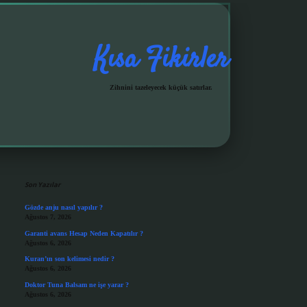
Kısa Fikirler
Zihnini tazeleyecek küçük satırlar.
Sidebar
grandoperabet giriş
Son Yazılar
Gözde anju nasıl yapılır ?
Ağustos 7, 2026
Garanti avans Hesap Neden Kapatılır ?
Ağustos 6, 2026
Kuran’ın son kelimesi nedir ?
Ağustos 6, 2026
Doktor Tuna Balsam ne işe yarar ?
Ağustos 6, 2026