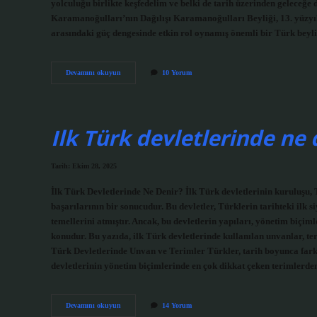
yolculuğu birlikte keşfedelim ve belki de tarih üzerinden geleceğe 
Karamanoğulları’nın Dağılışı Karamanoğulları Beyliği, 13. yüzyı
arasındaki güç dengesinde etkin rol oynamış önemli bir Türk beyli
Karamanoğulları
Devamını okuyun
10 Yorum
nereye
göç
etti
?
Ilk Türk devletlerinde ne 
Tarih: Ekim 28, 2025
İlk Türk Devletlerinde Ne Denir? İlk Türk devletlerinin kuruluşu,
başarılarının bir sonucudur. Bu devletler, Türklerin tarihteki ilk
temellerini atmıştır. Ancak, bu devletlerin yapıları, yönetim biçi
konudur. Bu yazıda, ilk Türk devletlerinde kullanılan unvanlar, te
Türk Devletlerinde Unvan ve Terimler Türkler, tarih boyunca farklı 
devletlerinin yönetim biçimlerinde en çok dikkat çeken terimlerde
Ilk
Devamını okuyun
14 Yorum
Türk