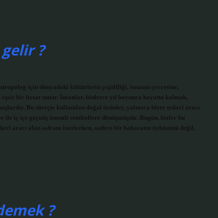
gelir ?
ropolog için dünyadaki kültürlerin çeşitliliği, insanın çevresine,
eşsiz bir fırsat sunar. İnsanlar, binlerce yıl boyunca hayatta kalmak,
mışlardır. Bu süreçte kullanılan doğal ürünler, yalnızca birer tedavi aracı
er ile iç içe geçmiş önemli sembollere dönüşmüştür. Bugün, bizler bu
edavi aracı olan safranı incelerken, sadece bir baharatın öyküsünü değil,
demek ?