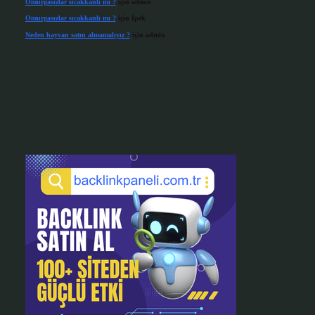
Omurgasızlar sıcakkanlı mı ?
için
admin
Omurgasızlar sıcakkanlı mı ?
için
İpek
Neden hayvan satın almamalıyız ?
için
admin