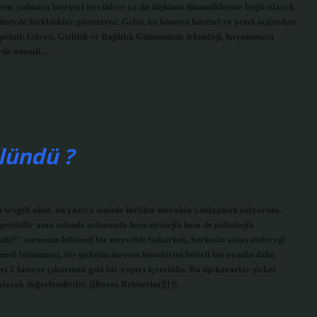
oru, yalnızca bireysel tercihlere ya da ilişkinin dinamiklerine bağlı olarak
üzeyde farklılıklar gösteriyor. Gelin, bu konuyu küresel ve yerel açılardan
spektif: Güven, Gizlilik ve Bağlılık Günümüzde teknoloji, hayatımızın
lerde önemli…
lündü ?
vgili okur, bu yazıya seninle birlikte merakla yaklaşmak istiyorum.
lebilir ama aslın­da arkasında hem stratejik hem de psikolojik
dü?” sorusuna bilimsel bir mercekle bakarken, herkesin anlayabileceği
edi bölünmesi, bir şirketin mevcut hisselerini belirli bir oranla daha
 2 hisseye çıkarmak gibi bir yapıyı içerebilir. Bu tip kararlar şirket
ni olarak değerlendirilir. ([Borsa Rehberim][1])…