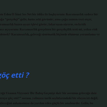
Eden O Sinsi Ses Net bir iddia ile başlıyorum: Karamsarlık sadece bir
ağa “gerçekçi” gelir, hatta zeki görünür; ama çoğu zaman veri seçer,
aramsarlık bazen uyarı işlevi görür; fakat uzun sürerse, en kritik
ayı açıyorum: Karamsarlık gerçekten bir gerçekçilik testi mi, yoksa risk
ne demek? Karamsarlık, geleceği sistematik biçimde olumsuz yorumlama ve
ç etti ?
eğe Uzanan Vizyoner Bir Bakış Geçmişe dair bir sorunun geleceğe dair
ye göç etti?” sorusu, yalnızca tarih sayfalarındaki bir olayın izi değil;
abileceğini anlamamıza da yardım eden güçlü bir anahtardır. Gelin, bu