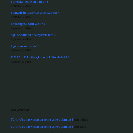
Baryonlar fermiyon mudur ?
Ağustos 5, 2026
Balıkesir ile Altınoluk arası kaç km ?
Ağustos 5, 2026
Bakanlıgına nasıl yazılır ?
Ağustos 5, 2026
Aşk Tesadüfleri Sever yazarı kim ?
Ağustos 5, 2026
Açık emir ne demek ?
Ağustos 5, 2026
K.V.P.’de Eski Aksaçlı hangi bölümde öldü ?
Ağustos 5, 2026
Son yorumlar
Türkiye’de kaç yaşından sonra askere alınmaz ?
için
admin
Türkiye’de kaç yaşından sonra askere alınmaz ?
için
Ekin