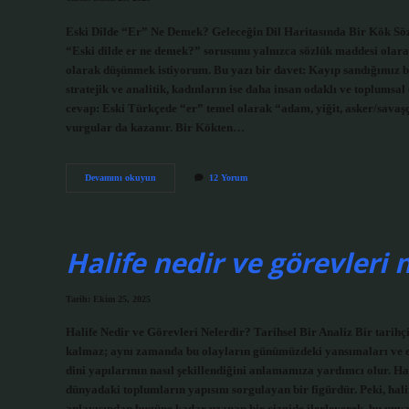
Eski Dilde “Er” Ne Demek? Geleceğin Dil Haritasında Bir Kök Sözü
“Eski dilde er ne demek?” sorusunu yalnızca sözlük maddesi olarak
olarak düşünmek istiyorum. Bu yazı bir davet: Kayıp sandığımız b
stratejik ve analitik, kadınların ise daha insan odaklı ve toplumsal
cevap: Eski Türkçede “er” temel olarak “adam, yiğit, asker/savaşçı
vurgular da kazanır. Bir Kökten…
Eski
Devamını okuyun
12 Yorum
dilde
er
ne
demek
?
Halife nedir ve görevleri n
Tarih: Ekim 25, 2025
Halife Nedir ve Görevleri Nelerdir? Tarihsel Bir Analiz Bir tarihçi
kalmaz; aynı zamanda bu olayların günümüzdeki yansımaları ve etk
dini yapılarının nasıl şekillendiğini anlamamıza yardımcı olur. H
dünyadaki toplumların yapısını sorgulayan bir figürdür. Peki, hali