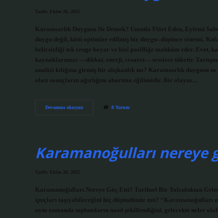
Tarih: Ekim 28, 2025
Karamsarlık Duygusu Ne Demek? Umutla Flört Eden, Eylemi Sabote 
duygu değil, kötü optimize edilmiş bir duygu–düşünce sistemi. Kul
belirsizliği tek renge boyar ve bizi pasifliğe mahkûm eder. Evet, k
kaynaklarımızı —dikkat, enerji, cesaret— sessizce tüketir. Tartışm
analizi kılığına girmiş bir alışkanlık mı? Karamsarlık duygusu 
olası sonuçların ağırlığını abartma eğilimidir. Bir olayın…
Karamsarlık
Devamını okuyun
8 Yorum
duygusu
ne
demek
?
Karamanoğulları nereye gö
Tarih: Ekim 28, 2025
Karamanoğulları Nereye Göç Etti? Tarihsel Bir Yolculuktan Gelec
ipuçları taşıyabileceğini hiç düşündünüz mü? “Karamanoğulları nere
aynı zamanda toplumların nasıl şekillendiğini, gelecekte neler ol