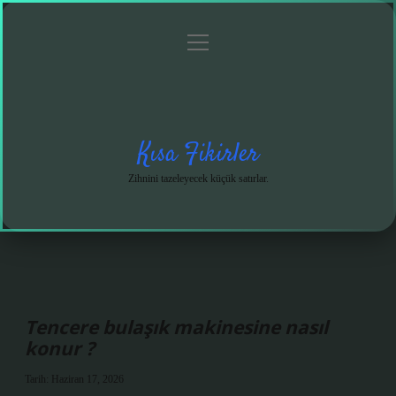
menüyü
Anasayfa
Gizlilik
Yasal
Hakkımızda
aç
Politikası
Uyarı
Kısa Fikirler
Zihnini tazeleyecek küçük satırlar.
Tencere bulaşık makinesine nasıl
konur ?
Tarih: Haziran 17, 2026