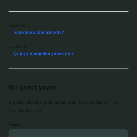
Önceki Yazı
Saksofonu kim icat etti ?
Sonraki Yazı
Çöp şiş mangalda yanar mı ?
Bir yanıt yazın
E-posta adresiniz yayınlanmayacak.
Gerekli alanlar
*
ile
işaretlenmişlerdir
Yorum