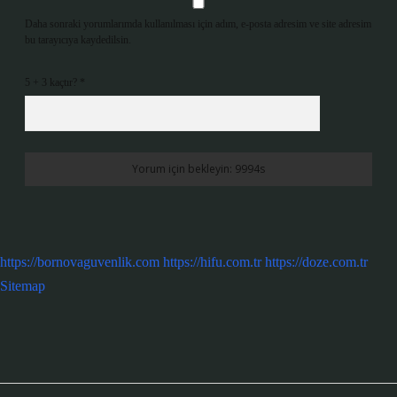
Daha sonraki yorumlarımda kullanılması için adım, e-posta adresim ve site adresim
bu tarayıcıya kaydedilsin.
5 + 3 kaçtır?
*
https://bornovaguvenlik.com
https://hifu.com.tr
https://doze.com.tr
Sitemap