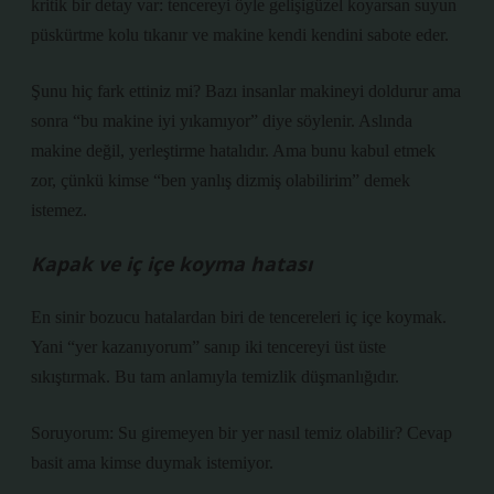
kritik bir detay var: tencereyi öyle gelişigüzel koyarsan suyun
püskürtme kolu tıkanır ve makine kendi kendini sabote eder.
Şunu hiç fark ettiniz mi? Bazı insanlar makineyi doldurur ama
sonra “bu makine iyi yıkamıyor” diye söylenir. Aslında
makine değil, yerleştirme hatalıdır. Ama bunu kabul etmek
zor, çünkü kimse “ben yanlış dizmiş olabilirim” demek
istemez.
Kapak ve iç içe koyma hatası
En sinir bozucu hatalardan biri de tencereleri iç içe koymak.
Yani “yer kazanıyorum” sanıp iki tencereyi üst üste
sıkıştırmak. Bu tam anlamıyla temizlik düşmanlığıdır.
Soruyorum: Su giremeyen bir yer nasıl temiz olabilir? Cevap
basit ama kimse duymak istemiyor.