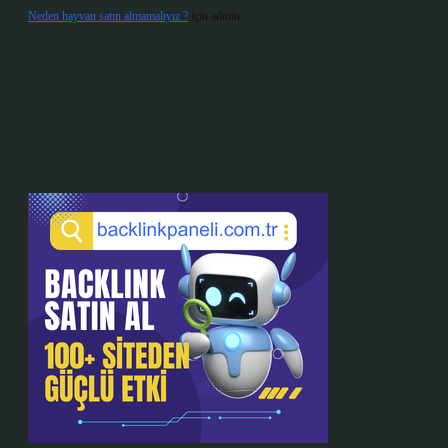
Neden hayvan satın almamalıyız ?
için
admin