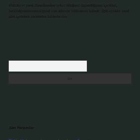
Hukuka ve yasal düzenlemelere aykırı olduğunu düşündüğünüz içerikleri,
backlinkpanelicomtr@gmail.com
adresine bildirmeniz halinde, ilgili içerikler yasal
süre içerisinde sitemizden kaldırılacaktır.
Arama
Son Yorumlar