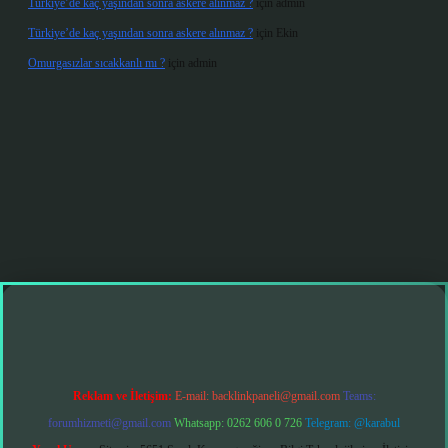
Türkiye’de kaç yaşından sonra askere alınmaz ?
için
admin
Türkiye’de kaç yaşından sonra askere alınmaz ?
için
Ekin
Omurgasızlar sıcakkanlı mı ?
için
admin
 giriş
Reklam ve İletişim:
E-mail:
backlinkpaneli@gmail.com
Teams:
forumhizmeti@gmail.com
Whatsapp: 0262 606 0 726
Telegram: @karabul