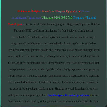
Reklam ve İletişim:
E-mail:
backlinkpaneli@gmail.com
Teams:
forumhizmeti@gmail.com
Whatsapp: 0262 606 0 726
Telegram: @karabul
Yasal Uyarı:
Sitemiz, 5651 Sayılı Kanun gereğince Bilgi Teknolojileri ve İletişim
Kurumu (BTK) tarafından onaylanmış bir Yer Sağlayıcı olarak hizmet
vermektedir. Bu nedenle, sitedeki içerikleri proaktif olarak denetleme veya
araştırma yükümlülüğümüz bulunmamaktadır. Ancak, üyelerimiz yazdıkları
içeriklerin sorumluluğunu taşımakta olup, siteye üye olarak bu sorumluluğu kabul
etmiş sayılırlar. Bu internet sitesi, herhangi bir marka, kurum veya şahıs şirketi ile
hiçbir bağlantısı bulunmamaktadır. Sitede yalnızca kendi hazırladığımız makaleler
paylaşılmaktadır. Burada yer alan içerikler haber niteliği taşımamakta olup, gerçek
kurum ve kişiler hakkında paylaşım yapılmamaktadır. Gerçek kurum ve kişiler ile
isim benzerlikleri tamamen tesadüfidir. Sitemiz, kar amacı gütmeyen ve tamamen
ücretsiz bir bilgi paylaşım platformudur. Hukuka ve yasal düzenlemelere aykırı
olduğunu düşündüğünüz içerikleri,
backlinkpanelicomtr@gmail.com
adresine
bildirmeniz halinde, ilgili içerikler yasal süre içerisinde sitemizden kaldırılacaktır.