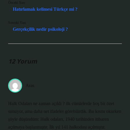
Önceki Yazı
Hatırlamak kelimesi Türkçe mi ?
Sonraki Yazı
Gerçekçilik nedir psikoloji ?
12 Yorum
Aras
Halk Odaları ne zaman açıldı ? ilk cümlelerde hoş bir özet
sunuyor, ama daha net ifadeler görebilirdik. Bu kısmı okurken
şöyle düşündüm: Halk odaları, 1940 tarihinden itibaren
açılmaya başlanmıştır. İlk yıl 141 halkodası açılmıştır.