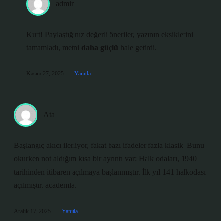
admin
Kurt! Paylaştığınız değerli öneriler, yazının
eksiklerini
tamamladı, metni
daha güçlü
hale getirdi.
Kasım 27, 2025
Yanıtla
Ata
Başlangıç akıcı ilerliyor, fakat bazı ifadeler fazla klasik. Bunu
okurken not aldığım kısa bir ayrıntı var: Halk odaları, 1940
tarihinden itibaren açılmaya başlanmıştır. İlk yıl 141 halkodası
açılmıştır. academia.
Aralık 17, 2025
Yanıtla