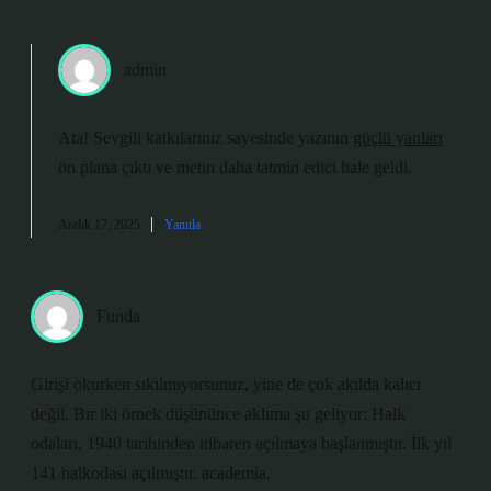
admin
Ata! Sevgili katkılarınız sayesinde yazının
güçlü yanları
ön plana çıktı ve metin daha tatmin edici hale geldi.
Aralık 17, 2025
Yanıtla
Funda
Girişi okurken sıkılmıyorsunuz, yine de çok akılda kalıcı
değil. Bir iki örnek düşününce aklıma şu geliyor: Halk
odaları, 1940 tarihinden itibaren açılmaya başlanmıştır. İlk yıl
141 halkodası açılmıştır. academia.