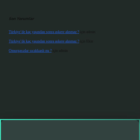
Son Yorumlar
Türkiye’de kaç yaşından sonra askere alınmaz ?
için
admin
Türkiye’de kaç yaşından sonra askere alınmaz ?
için
Ekin
Omurgasızlar sıcakkanlı mı ?
için
admin
riş