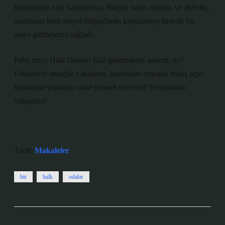
bağlantıları hala hatırlıyoruz. Birçok farklı etkinlik ve aktivite,
insanların hem sosyal ihtiyaçlarını karşılamayı hem de bir
araya gelmelerini sağladı.
Peki, sizce Halk Odaları hala günümüzde anlamlı mı?
Erkeklerin stratejik yaklaşımı, kadınların empatik bakış açısı
toplumsal yapımıza nasıl yansıdı dersiniz? Yorumlarda
buluşalım!
Tarih:
Makaleler
bir
halk
odalar