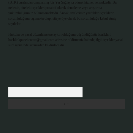
(BTK) tarafından onaylanmış bir Yer Sağlayıcı olarak hizmet vermektedir. Bu
nedenle, sitedeki içerikleri proaktif olarak denetleme veya araştırma
yükümlülüğümüz bulunmamaktadır. Ancak, üyelerimiz yazdıkları içeriklerin
sorumluluğunu taşımakta olup, siteye üye olarak bu sorumluluğu kabul etmiş
sayılırlar.
Hukuka ve yasal düzenlemelere aykırı olduğunu düşündüğünüz içerikleri,
backlinkpanelicomtr@gmail.com
adresine bildirmeniz halinde, ilgili içerikler yasal
süre içerisinde sitemizden kaldırılacaktır.
Arama