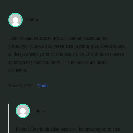
Kübra
Halk Odaları ne zaman açıldı ? üzerine yazılanlar hoş
görünüyor, yine de bazı yerler kısa geçilmiş gibi. Kendi adıma
şu detayı önemsiyorum: Halk odaları, 1940 tarihinden itibaren
açılmaya başlanmıştır. İlk yıl 141 halkodası açılmıştır.
academia.
Kasım 25, 2025
Yanıtla
admin
Kübra! Önerilerinizden bazılarını benimsemiyorum ama