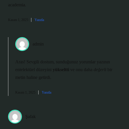
academia.
Kasım 1, 2025
Yanıtla
admin
Aras! Sevgili dostum, sunduğunuz yorumlar yazının
entelektüel düzeyini
yükseltti
ve onu daha
değerli
bir
metin haline getirdi.
Kasım 1, 2025
Yanıtla
Şafak