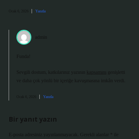
Ocak 6, 2026
Yanıtla
admin
Funda!
Sevgili dostum, katkılarınız yazının
kapsamını
genişletti
ve daha
çok yönlü
bir içeriğe kavuşmasına imkân verdi.
Ocak 6, 2026
Yanıtla
Bir yanıt yazın
E-posta adresiniz yayınlanmayacak.
Gerekli alanlar
*
ile