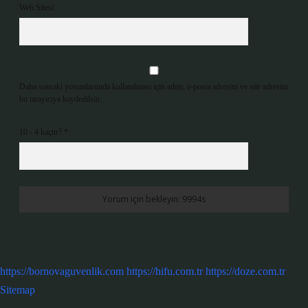
Web Sitesi
Daha sonraki yorumlarımda kullanılması için adım, e-posta adresim ve site adresim
bu tarayıcıya kaydedilsin.
10 - 4 kaçtır?
*
https://bornovaguvenlik.com
https://hifu.com.tr
https://doze.com.tr
Sitemap