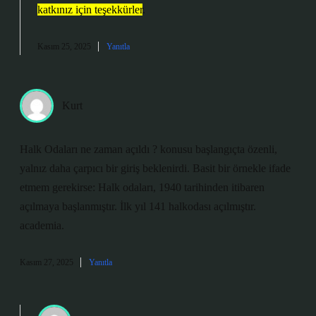
katkınız için teşekkürler
.
Kasım 25, 2025
Yanıtla
Kurt
Halk Odaları ne zaman açıldı ? konusu başlangıçta özenli,
yalnız daha çarpıcı bir giriş beklenirdi. Basit bir örnekle ifade
etmem gerekirse: Halk odaları, 1940 tarihinden itibaren
açılmaya başlanmıştır. İlk yıl 141 halkodası açılmıştır.
academia.
Kasım 27, 2025
Yanıtla