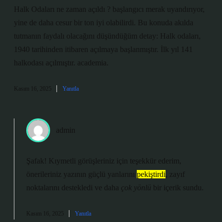
Halk Odaları ne zaman açıldı ? başlangıcı merak uyandırıyor,
yine de daha cesur bir ton iyi olabilirdi. Bu konuda akılda
tutmanın faydalı olacağını düşündüğüm detay: Halk odaları,
1940 tarihinden itibaren açılmaya başlanmıştır. İlk yıl 141
halkodası açılmıştır. academia.
Kasım 16, 2025
Yanıtla
admin
Şafak! Kıymetli görüşleriniz için teşekkür ederim,
önerileriniz yazının güçlü yanlarını
pekiştirdi
, zayıf
noktalarını destekledi ve daha
çok yönlü
bir içerik sundu.
Kasım 16, 2025
Yanıtla