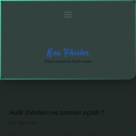
menüyü
Anasayfa
Gizlilik
Yasal
Hakkımızda
aç
Politikası
Uyarı
Kısa Fikirler
Zihnini tazeleyecek küçük satırlar.
Halk Odaları ne zaman açıldı ?
Tarih: Ekim 3, 2025