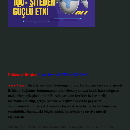
Reklam ve İletişim:
Skype: live:.cid.575569c608265c69
Yasal Uyarı:
Bu internet sitesi, herhangi bir marka, kurum veya şahıs şirketi
ile hiçbir bağlantısı bulunmamaktadır. Sitede yalnızca kendi hazırladığımız
makaleler paylaşılmaktadır. Burada yer alan içerikler haber niteliği
taşımamakta olup, gerçek kurum ve kişiler hakkında paylaşım
yapılmamaktadır. Gerçek kurum ve kişiler ile isim benzerlikleri tamamen
tesadüfidir. Sitemizdeki bilgiler taslak halindedir ve tavsiye niteliği
taşımazlar.
Sitemiz, 5651 Sayılı Kanun gereğince Bilgi Teknolojileri ve İletişim Kurumu