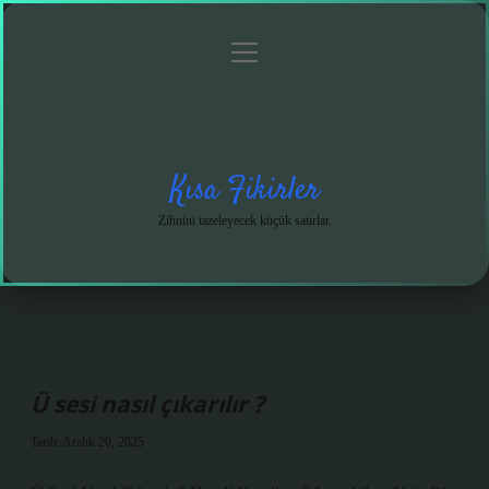
menüyü
Anasayfa
Gizlilik
Yasal
Hakkımızda
aç
Politikası
Uyarı
Kısa Fikirler
Zihnini tazeleyecek küçük satırlar.
Ü sesi nasıl çıkarılır ?
Tarih: Aralık 20, 2025