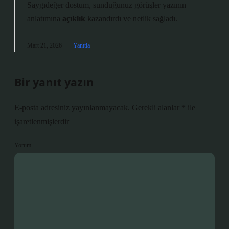
Saygıdeğer dostum, sunduğunuz görüşler yazının
anlatımına
açıklık
kazandırdı ve
netlik
sağladı.
Mart 21, 2026
Yanıtla
Bir yanıt yazın
E-posta adresiniz yayınlanmayacak.
Gerekli alanlar
*
ile
işaretlenmişlerdir
Yorum