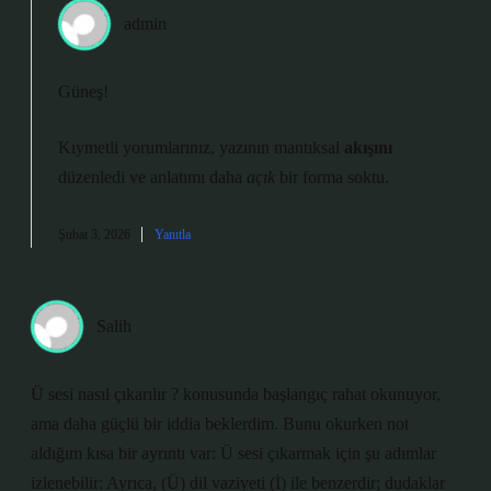
admin
Güneş!
Kıymetli yorumlarınız, yazının mantıksal
akışını
düzenledi ve anlatımı daha
açık
bir forma soktu.
Şubat 3, 2026
Yanıtla
Salih
Ü sesi nasıl çıkarılır ? konusunda başlangıç rahat okunuyor,
ama daha güçlü bir iddia beklerdim. Bunu okurken not
aldığım kısa bir ayrıntı var: Ü sesi çıkarmak için şu adımlar
izlenebilir: Ayrıca, (Ü) dil vaziyeti (İ) ile benzerdir; dudaklar