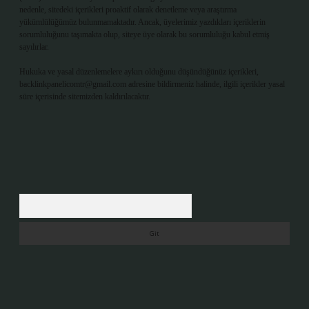
nedenle, sitedeki içerikleri proaktif olarak denetleme veya araştırma
yükümlülüğümüz bulunmamaktadır. Ancak, üyelerimiz yazdıkları içeriklerin
sorumluluğunu taşımakta olup, siteye üye olarak bu sorumluluğu kabul etmiş
sayılırlar.
Hukuka ve yasal düzenlemelere aykırı olduğunu düşündüğünüz içerikleri,
backlinkpanelicomtr@gmail.com
adresine bildirmeniz halinde, ilgili içerikler yasal
süre içerisinde sitemizden kaldırılacaktır.
Arama