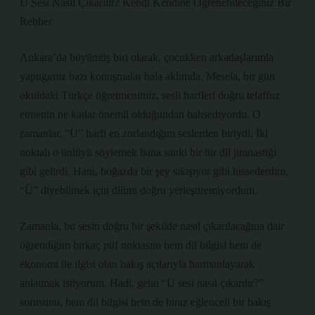
Ü Sesi Nasıl Çıkarılır? Kendi Kendine Öğrenebileceğiniz Bir
Rehber
Ankara’da büyümüş biri olarak, çocukken arkadaşlarımla
yaptığımız bazı konuşmalar hala aklımda. Mesela, bir gün
okuldaki Türkçe öğretmenimiz, sesli harfleri doğru telaffuz
etmenin ne kadar önemli olduğundan bahsediyordu. O
zamanlar, “Ü” harfi en zorlandığım seslerden biriydi. İki
noktalı o ünlüyü söylemek bana sanki bir tür dil jimnastiği
gibi gelirdi. Hani, boğazda bir şey sıkışıyor gibi hissederdim,
“Ü” diyebilmek için dilimi doğru yerleştiremiyordum.
Zamanla, bu sesin doğru bir şekilde nasıl çıkarılacağına dair
öğrendiğim birkaç püf noktasını hem dil bilgisi hem de
ekonomi ile ilgisi olan bakış açılarıyla harmanlayarak
anlatmak istiyorum. Hadi, gelin “Ü sesi nasıl çıkarılır?”
sorusunu, hem dil bilgisi hem de biraz eğlenceli bir bakış