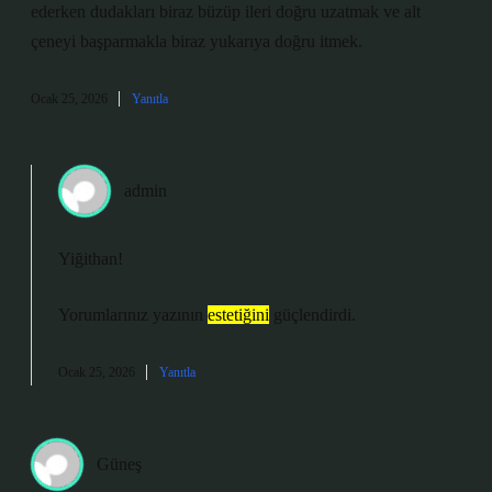
ederken dudakları biraz büzüp ileri doğru uzatmak ve alt
çeneyi başparmakla biraz yukarıya doğru itmek.
Ocak 25, 2026
Yanıtla
admin
Yiğithan!
Yorumlarınız yazının
estetiğini
güçlendirdi.
Ocak 25, 2026
Yanıtla
Güneş