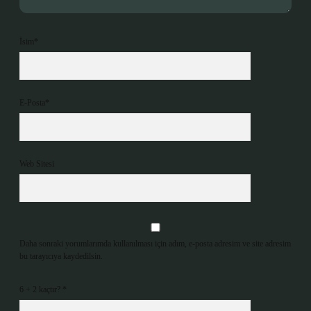
İsim*
E-Posta*
Web Sitesi
Daha sonraki yorumlarımda kullanılması için adım, e-posta adresim ve site adresim
bu tarayıcıya kaydedilsin.
6 + 2 kaçtır?
*