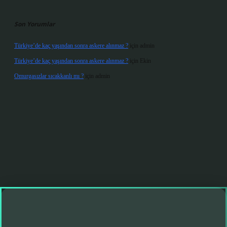
Son Yorumlar
Türkiye’de kaç yaşından sonra askere alınmaz ?
için
admin
Türkiye’de kaç yaşından sonra askere alınmaz ?
için
Ekin
Omurgasızlar sıcakkanlı mı ?
için
admin
et giriş