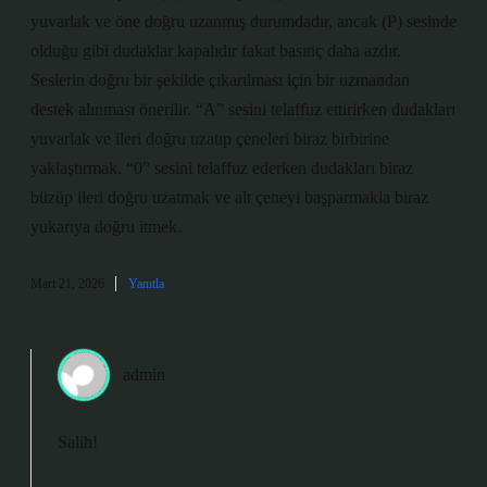
yuvarlak ve öne doğru uzanmış durumdadır, ancak (P) sesinde
olduğu gibi dudaklar kapalıdır fakat basınç daha azdır.
Seslerin doğru bir şekilde çıkarılması için bir uzmandan
destek alınması önerilir. “A” sesini telaffuz ettirirken dudakları
yuvarlak ve ileri doğru uzatıp çeneleri biraz birbirine
yaklaştırmak. “0” sesini telaffuz ederken dudakları biraz
büzüp ileri doğru uzatmak ve alt çeneyi başparmakla biraz
yukarıya doğru itmek.
Mart 21, 2026
Yanıtla
admin
Salih!