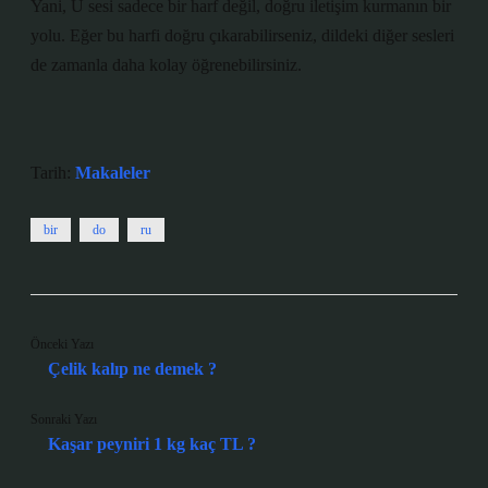
Yani, Ü sesi sadece bir harf değil, doğru iletişim kurmanın bir
yolu. Eğer bu harfi doğru çıkarabilirseniz, dildeki diğer sesleri
de zamanla daha kolay öğrenebilirsiniz.
Tarih:
Makaleler
bir
do
ru
Önceki Yazı
Çelik kalıp ne demek ?
Sonraki Yazı
Kaşar peyniri 1 kg kaç TL ?