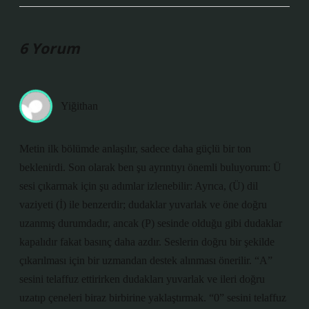
6 Yorum
Yiğithan
Metin ilk bölümde anlaşılır, sadece daha güçlü bir ton
beklenirdi. Son olarak ben şu ayrıntıyı önemli buluyorum: Ü
sesi çıkarmak için şu adımlar izlenebilir: Ayrıca, (Ü) dil
vaziyeti (İ) ile benzerdir; dudaklar yuvarlak ve öne doğru
uzanmış durumdadır, ancak (P) sesinde olduğu gibi dudaklar
kapalıdır fakat basınç daha azdır. Seslerin doğru bir şekilde
çıkarılması için bir uzmandan destek alınması önerilir. “A”
sesini telaffuz ettirirken dudakları yuvarlak ve ileri doğru
uzatıp çeneleri biraz birbirine yaklaştırmak. “0” sesini telaffuz