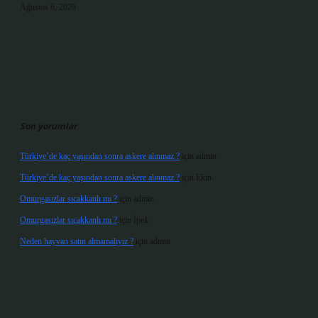
Ağustos 6, 2026
Son yorumlar
Türkiye’de kaç yaşından sonra askere alınmaz ?
için
admin
Türkiye’de kaç yaşından sonra askere alınmaz ?
için
Ekin
Omurgasızlar sıcakkanlı mı ?
için
admin
Omurgasızlar sıcakkanlı mı ?
için
İpek
Neden hayvan satın almamalıyız ?
için
admin