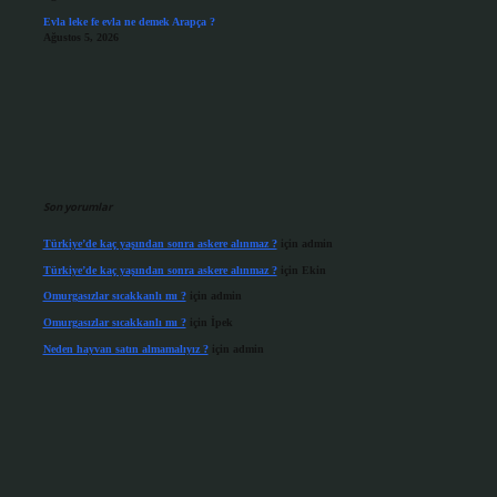
Evla leke fe evla ne demek Arapça ?
Ağustos 5, 2026
Son yorumlar
Türkiye’de kaç yaşından sonra askere alınmaz ?
için
admin
Türkiye’de kaç yaşından sonra askere alınmaz ?
için
Ekin
Omurgasızlar sıcakkanlı mı ?
için
admin
Omurgasızlar sıcakkanlı mı ?
için
İpek
Neden hayvan satın almamalıyız ?
için
admin