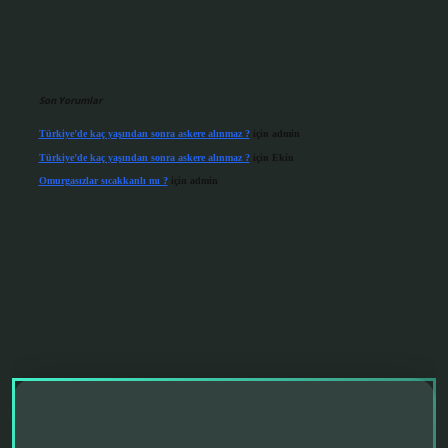
Son Yorumlar
Türkiye’de kaç yaşından sonra askere alınmaz ?
için
admin
Türkiye’de kaç yaşından sonra askere alınmaz ?
için
Ekin
Omurgasızlar sıcakkanlı mı ?
için
admin
randoperabet giriş