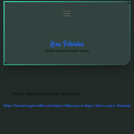
menüyü
Anasayfa
Gizlilik
Yasal
Hakkımızda
aç
Politikası
Uyarı
Kısa Fikirler
Zihnini tazeleyecek küçük satırlar.
Etiket:
Patent isim hakkı nasıl alınır
https://bornovaguvenlik.com
https://hifu.com.tr
https://doze.com.tr
Sitemap