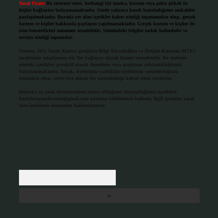
Yasal Uyarı:
Bu internet sitesi, herhangi bir marka, kurum veya şahıs şirketi ile
hiçbir bağlantısı bulunmamaktadır. Sitede yalnızca kendi hazırladığımız makaleler
paylaşılmaktadır. Burada yer alan içerikler haber niteliği taşımamakta olup, gerçek
kurum ve kişiler hakkında paylaşım yapılmamaktadır. Gerçek kurum ve kişiler ile
isim benzerlikleri tamamen tesadüfidir. Sitemizdeki bilgiler taslak halindedir ve
tavsiye niteliği taşımazlar.
Sitemiz, 5651 Sayılı Kanun gereğince Bilgi Teknolojileri ve İletişim Kurumu (BTK)
tarafından onaylanmış bir Yer Sağlayıcı olarak hizmet vermektedir. Bu nedenle,
sitedeki içerikleri proaktif olarak denetleme veya araştırma yükümlülüğümüz
bulunmamaktadır. Ancak, üyelerimiz yazdıkları içeriklerin sorumluluğunu
taşımakta olup, siteye üye olarak bu sorumluluğu kabul etmiş sayılırlar.
Hukuka ve yasal düzenlemelere aykırı olduğunu düşündüğünüz içerikleri,
backlinkpanelicomtr@gmail.com
adresine bildirmeniz halinde, ilgili içerikler yasal
süre içerisinde sitemizden kaldırılacaktır.
Arama