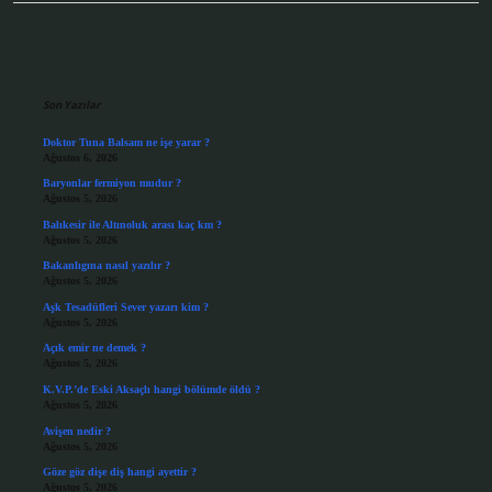
Sidebar
Son Yazılar
Doktor Tuna Balsam ne işe yarar ?
Ağustos 6, 2026
Baryonlar fermiyon mudur ?
Ağustos 5, 2026
Balıkesir ile Altınoluk arası kaç km ?
Ağustos 5, 2026
Bakanlıgına nasıl yazılır ?
Ağustos 5, 2026
Aşk Tesadüfleri Sever yazarı kim ?
Ağustos 5, 2026
Açık emir ne demek ?
Ağustos 5, 2026
K.V.P.’de Eski Aksaçlı hangi bölümde öldü ?
Ağustos 5, 2026
Avişen nedir ?
Ağustos 5, 2026
Göze göz dişe diş hangi ayettir ?
Ağustos 5, 2026