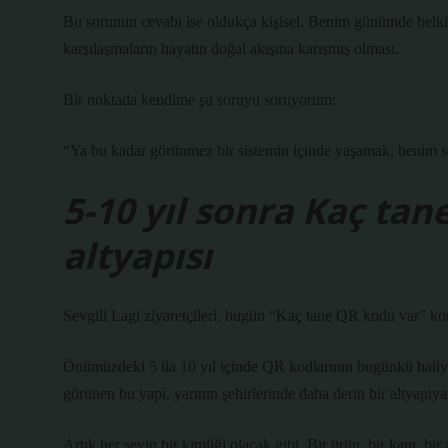
Bu sorunun cevabı ise oldukça kişisel. Benim günümde belki 
karşılaşmaların hayatın doğal akışına karışmış olması.
Bir noktada kendime şu soruyu soruyorum:
“Ya bu kadar görünmez bir sistemin içinde yaşamak, benim se
5-10 yıl sonra Kaç ta
altyapısı
Sevgili Lagi ziyaretçileri, bugün “Kaç tane QR kodu var” kon
Önümüzdeki 5 ila 10 yıl içinde QR kodlarının bugünkü haliyl
görünen bu yapı, yarının şehirlerinde daha derin bir altyapıya
Artık her şeyin bir kimliği olacak gibi. Bir ürün, bir kapı, bir