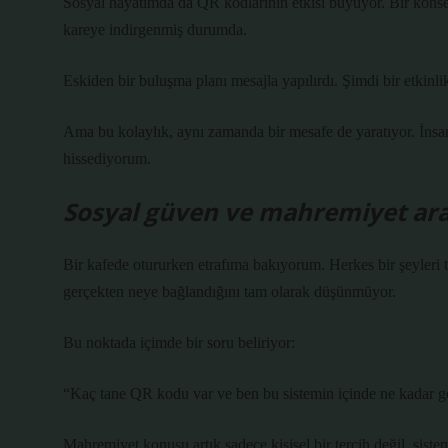
Sosyal hayatımda da QR kodlarının etkisi büyüyor. Bir konser
kareye indirgenmiş durumda.
Eskiden bir buluşma planı mesajla yapılırdı. Şimdi bir etkinlik
Ama bu kolaylık, aynı zamanda bir mesafe de yaratıyor. İnsan 
hissediyorum.
Sosyal güven ve mahremiyet aras
Bir kafede otururken etrafıma bakıyorum. Herkes bir şeyleri t
gerçekten neye bağlandığını tam olarak düşünmüyor.
Bu noktada içimde bir soru beliriyor:
“Kaç tane QR kodu var ve ben bu sistemin içinde ne kadar 
Mahremiyet konusu artık sadece kişisel bir tercih değil, sistem