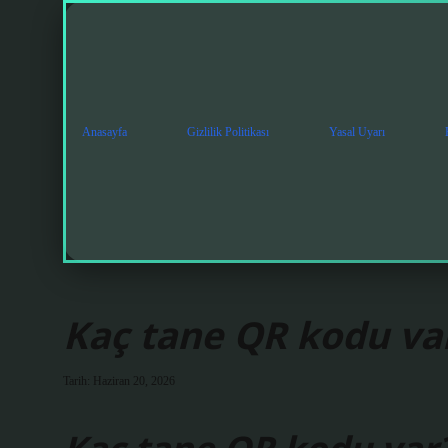
Anasayfa
Gizlilik Politikası
Yasal Uyarı
Kaç tane QR kodu va
Tarih: Haziran 20, 2026