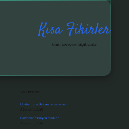
Kısa Fikirler
Zihnini tazeleyecek küçük satırlar.
Sidebar
grandoperabet gi
Son Yazılar
Doktor Tuna Balsam ne işe yarar ?
Ağustos 6, 2026
Baryonlar fermiyon mudur ?
Ağustos 5, 2026