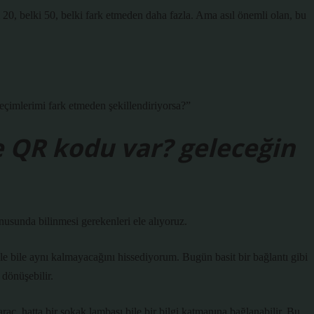
20, belki 50, belki fark etmeden daha fazla. Ama asıl önemli olan, bu
çimlerimi fark etmeden şekillendiriyorsa?”
ne QR kodu var? geleceğin
usunda bilinmesi gerekenleri ele alıyoruz.
e bile aynı kalmayacağını hissediyorum. Bugün basit bir bağlantı gibi
 dönüşebilir.
 araç, hatta bir sokak lambası bile bir bilgi katmanına bağlanabilir. Bu