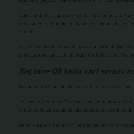
İçimden şu geçiyor: “Kaç tane QR kodu var? Bunu gerçekten
Öğleye doğru bir iş görüşmesi için bir ofise gidiyorum. Kartvizi
kod taranıyor ve tüm bilgiler tek hamlede telefona düşüyor. E
durumda.
Akşam eve dönerken markete uğruyorum. Ürün bilgisi, içerik lis
noktadan sonra şunu fark ediyorum: QR kodları artık “ekstra bi
Kaç tane QR kodu var? sorusu ned
Bu soruyu gün içinde kendime tekrar tekrar sorarken aslında
“Kaç tane QR kodu var?” sorusu, sanki sınırlı bir nesneyi sa
durmuyor. Dijital sistemlerin içine gömülüyor, sürekli üretiliy
Belki de asıl soru şu olmalı: “Kaç noktada QR kodu ile karş