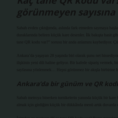
Kaç tane QR kodu var
görünmeyen sayısına 
Sabah evden çıktığımda, aslında fark etmeden saymaya başladı
duraklarında beliren küçük kare desenler. İlk bakışta basit gi
tane QR kodu var?” sorusu bir anda anlamını kaybediyor. Çün
Ankara’da yaşayan 28 yaşında biri olarak şunu net hissediyor
ilişkinin yeni dili haline geliyor. Bir kafede sipariş vermek, b
sayfasına yönlenmek… Hepsi görünmez bir akışla birbirine b
Ankara’da bir günüm ve QR kodla
Sabah metroya binerken turnikelerin yanında küçük bir kare b
almak için girdiğim küçük bir dükkânda menü artık duvarda deği