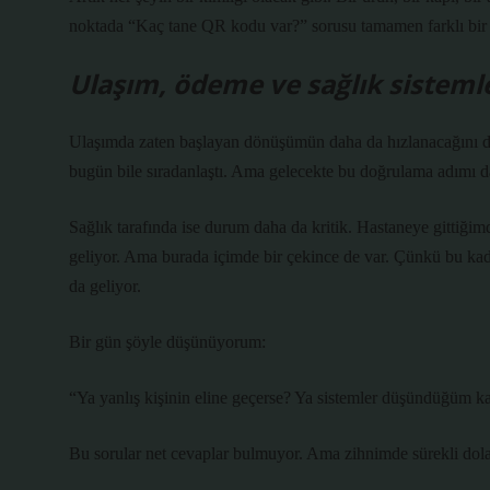
noktada “Kaç tane QR kodu var?” sorusu tamamen farklı bir a
Ulaşım, ödeme ve sağlık siste
Ulaşımda zaten başlayan dönüşümün daha da hızlanacağını 
bugün bile sıradanlaştı. Ama gelecekte bu doğrulama adımı d
Sağlık tarafında ise durum daha da kritik. Hastaneye gittiğimd
geliyor. Ama burada içimde bir çekince de var. Çünkü bu kad
da geliyor.
Bir gün şöyle düşünüyorum:
“Ya yanlış kişinin eline geçerse? Ya sistemler düşündüğüm k
Bu sorular net cevaplar bulmuyor. Ama zihnimde sürekli dola