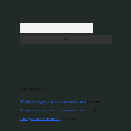
Arama
Son Yorumlar
Türkiye’de kaç yaşından sonra askere alınmaz ?
için
admin
Türkiye’de kaç yaşından sonra askere alınmaz ?
için
Ekin
Omurgasızlar sıcakkanlı mı ?
için
admin