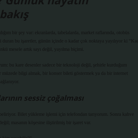
? Günlük hayatın
bakış
ğım bir şey var: ekranlarda, tabelalarda, market raflarında, otobüs
bi duran bu işaretler, günün içinde o kadar çok noktaya yayılıyor ki “Ka
kü mesele artık sayı değil, yayılma biçimi.
um: bu kare desenler sadece bir teknoloji değil, şehirle kurduğum
ir müzede bilgi almak, bir konser bileti göstermek ya da bir internet
ağlanıyor.
rının sessiz çoğalması
eliriyor. Bilet yükleme işlemi için telefondan tarıyorum. Sonra kahve
l; masanın köşesine iliştirilmiş bir işaret var.