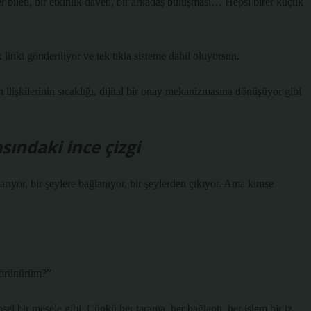
 bileti, bir etkinlik daveti, bir arkadaş buluşması… Hepsi birer küçük
 linki gönderiliyor ve tek tıkla sisteme dahil oluyorsun.
ilişkilerinin sıcaklığı, dijital bir onay mekanizmasına dönüşüyor gibi
ındaki ince çizgi
arıyor, bir şeylere bağlanıyor, bir şeylerden çıkıyor. Ama kimse
görünürüm?”
sel bir mesele gibi. Çünkü her tarama, her bağlantı, her işlem bir iz