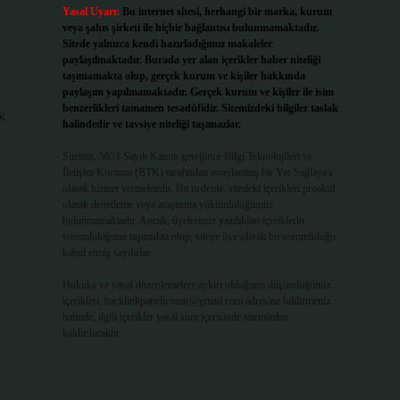
Yasal Uyarı:
Bu internet sitesi, herhangi bir marka, kurum
veya şahıs şirketi ile hiçbir bağlantısı bulunmamaktadır.
Sitede yalnızca kendi hazırladığımız makaleler
paylaşılmaktadır. Burada yer alan içerikler haber niteliği
taşımamakta olup, gerçek kurum ve kişiler hakkında
paylaşım yapılmamaktadır. Gerçek kurum ve kişiler ile isim
benzerlikleri tamamen tesadüfidir. Sitemizdeki bilgiler taslak
k
halindedir ve tavsiye niteliği taşımazlar.
Sitemiz, 5651 Sayılı Kanun gereğince Bilgi Teknolojileri ve
İletişim Kurumu (BTK) tarafından onaylanmış bir Yer Sağlayıcı
olarak hizmet vermektedir. Bu nedenle, sitedeki içerikleri proaktif
olarak denetleme veya araştırma yükümlülüğümüz
bulunmamaktadır. Ancak, üyelerimiz yazdıkları içeriklerin
sorumluluğunu taşımakta olup, siteye üye olarak bu sorumluluğu
kabul etmiş sayılırlar.
Hukuka ve yasal düzenlemelere aykırı olduğunu düşündüğünüz
içerikleri,
backlinkpanelicomtr@gmail.com
adresine bildirmeniz
halinde, ilgili içerikler yasal süre içerisinde sitemizden
kaldırılacaktır.