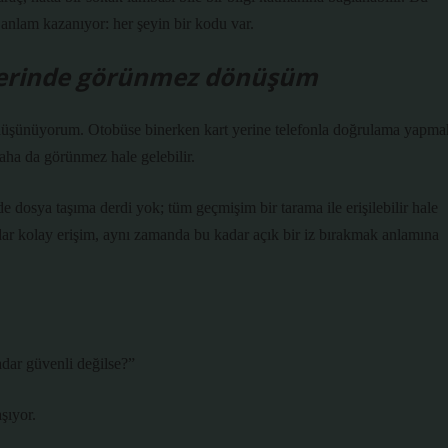
nlam kazanıyor: her şeyin bir kodu var.
mlerinde görünmez dönüşüm
düşünüyorum. Otobüse binerken kart yerine telefonla doğrulama yapma
aha da görünmez hale gelebilir.
e dosya taşıma derdi yok; tüm geçmişim bir tarama ile erişilebilir hale
ar kolay erişim, aynı zamanda bu kadar açık bir iz bırakmak anlamına
adar güvenli değilse?”
şıyor.