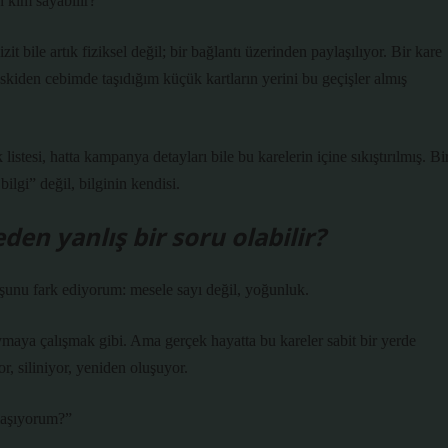
 kim sayabilir?”
t bile artık fiziksel değil; bir bağlantı üzerinden paylaşılıyor. Bir kare
skiden cebimde taşıdığım küçük kartların yerini bu geçişler almış
tesi, hatta kampanya detayları bile bu karelerin içine sıkıştırılmış. Bi
lgi” değil, bilginin kendisi.
en yanlış bir soru olabilir?
 şunu fark ediyorum: mesele sayı değil, yoğunluk.
ymaya çalışmak gibi. Ama gerçek hayatta bu kareler sabit bir yerde
or, siliniyor, yeniden oluşuyor.
ılaşıyorum?”