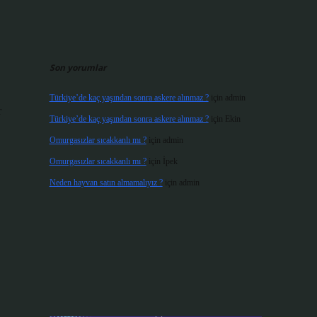
Son yorumlar
Türkiye’de kaç yaşından sonra askere alınmaz ?
için
admin
r
Türkiye’de kaç yaşından sonra askere alınmaz ?
için
Ekin
Omurgasızlar sıcakkanlı mı ?
için
admin
Omurgasızlar sıcakkanlı mı ?
için
İpek
Neden hayvan satın almamalıyız ?
için
admin