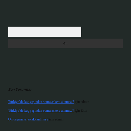
Arama
Son Yorumlar
Türkiye’de kaç yaşından sonra askere alınmaz ?
için
admin
Türkiye’de kaç yaşından sonra askere alınmaz ?
için
Ekin
Omurgasızlar sıcakkanlı mı ?
için
admin