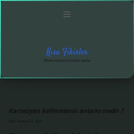
menüyü
Anasayfa
Gizlilik
Yasal
Hakkımızda
aç
Politikası
Uyarı
Kısa Fikirler
Zihnini tazeleyecek küçük satırlar.
Kartezyen kelimesinin anlamı nedir ?
Tarih: Haziran 24, 2026