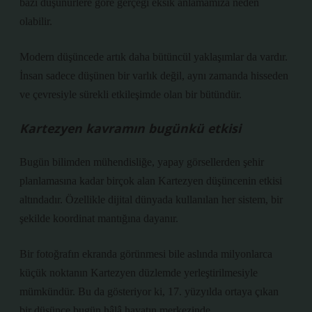
bazı düşünürlere göre gerçeği eksik anlamamıza neden
olabilir.
Modern düşüncede artık daha bütüncül yaklaşımlar da vardır.
İnsan sadece düşünen bir varlık değil, aynı zamanda hisseden
ve çevresiyle sürekli etkileşimde olan bir bütündür.
Kartezyen kavramın bugünkü etkisi
Bugün bilimden mühendisliğe, yapay görsellerden şehir
planlamasına kadar birçok alan Kartezyen düşüncenin etkisi
altındadır. Özellikle dijital dünyada kullanılan her sistem, bir
şekilde koordinat mantığına dayanır.
Bir fotoğrafın ekranda görünmesi bile aslında milyonlarca
küçük noktanın Kartezyen düzlemde yerleştirilmesiyle
mümkündür. Bu da gösteriyor ki, 17. yüzyılda ortaya çıkan
bir düşünce bugün hâlâ hayatın merkezinde.