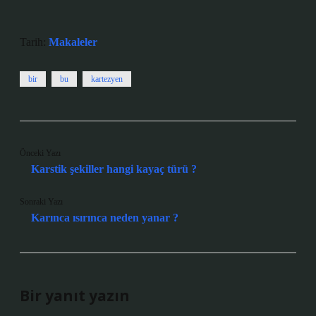
Tarih:
Makaleler
bir
bu
kartezyen
Önceki Yazı
Karstik şekiller hangi kayaç türü ?
Sonraki Yazı
Karınca ısırınca neden yanar ?
Bir yanıt yazın