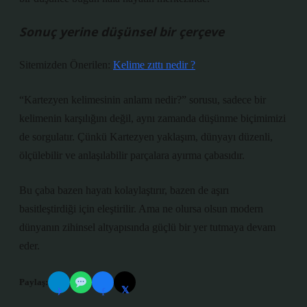
Sonuç yerine düşünsel bir çerçeve
Sitemizden Önerilen:
Kelime zıttı nedir ?
“Kartezyen kelimesinin anlamı nedir?” sorusu, sadece bir
kelimenin karşılığını değil, aynı zamanda düşünme biçimimizi
de sorgulatır. Çünkü Kartezyen yaklaşım, dünyayı düzenli,
ölçülebilir ve anlaşılabilir parçalara ayırma çabasıdır.
Bu çaba bazen hayatı kolaylaştırır, bazen de aşırı
basitleştirdiği için eleştirilir. Ama ne olursa olsun modern
dünyanın zihinsel altyapısında güçlü bir yer tutmaya devam
eder.
Paylaş:
𝕏
✈
f