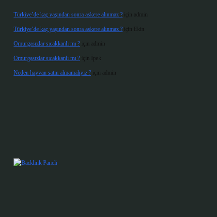
Türkiye’de kaç yaşından sonra askere alınmaz ?
için
admin
Türkiye’de kaç yaşından sonra askere alınmaz ?
için
Ekin
Omurgasızlar sıcakkanlı mı ?
için
admin
Omurgasızlar sıcakkanlı mı ?
için
İpek
Neden hayvan satın almamalıyız ?
için
admin