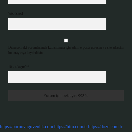
Web Sitesi
Daha sonraki yorumlarımda kullanılması için adım, e-posta adresim ve site adresim
bu tarayıcıya kaydedilsin.
10 - 4 kaçtır?
*
https://bornovaguvenlik.com
https://hifu.com.tr
https://doze.com.tr