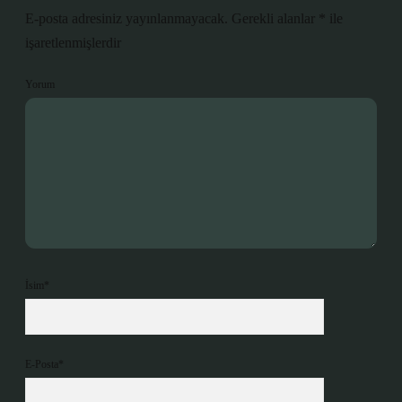
E-posta adresiniz yayınlanmayacak.
Gerekli alanlar
*
ile
işaretlenmişlerdir
Yorum
İsim*
E-Posta*