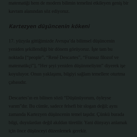
matematiği hem de modern bilimin temelini etkileyen geniş bir
kavram alanından söz ediyoruz.
Kartezyen düşüncenin kökeni
17. yüzyıla gittiğimizde Avrupa’da bilimsel düşüncenin
yeniden şekillendiği bir dönem görüyoruz. İşte tam bu
noktada
[“people”, “René Descartes”, “Fransız filozof ve
matematikçi”]
, “Her şeyi yeniden düşünmeliyim” diyerek işe
koyuluyor. Onun yaklaşımı, bilgiyi sağlam temellere oturtma
çabasıdır.
Descartes’ın en bilinen sözü “Düşünüyorum, öyleyse
varım”dır. Bu cümle, sadece felsefi bir slogan değil; aynı
zamanda Kartezyen düşüncenin temel taşıdır. Çünkü burada
bilgi, duyulardan değil akıldan türetilir. Yani dünyayı anlamak
için önce düşünceyi düzenlemek gerekir.