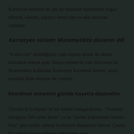
Kartezyen kelimesi de işte bu düşünme biçiminden doğar:
düzenli, sistemli, şüpheyi temel alan ve akla dayanan
yaklaşım.
Kartezyen sistem: Matematikte düzenin dili
“Kartezyen” denildiğinde çoğu kişinin aklına ilk olarak
koordinat sistemi gelir. Bunun sebebi de yine Descartes’tır.
Matematikte kullanılan Kartezyen koordinat sistemi, uzayı
sayılarla ifade etmenin bir yoludur.
Koordinat sistemini günlük hayatla düşünelim
Diyelim ki Eskişehir’de bir kafede buluşacaksınız. “Tramvay
durağının 200 metre ilerisi” ya da “parkın köşesindeki kırmızı
bina” gibi tarifler aslında Kartezyen düşünceye benzer. Çünkü
bir noktayı başka referans noktalarına göre