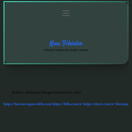
menüyü
Anasayfa
Gizlilik
Yasal
Hakkımızda
aç
Politikası
Uyarı
Kısa Fikirler
Zihnini tazeleyecek küçük satırlar.
Etiket:
Ahtapot hangi mevsimde olur
https://bornovaguvenlik.com
https://hifu.com.tr
https://doze.com.tr
Sitemap