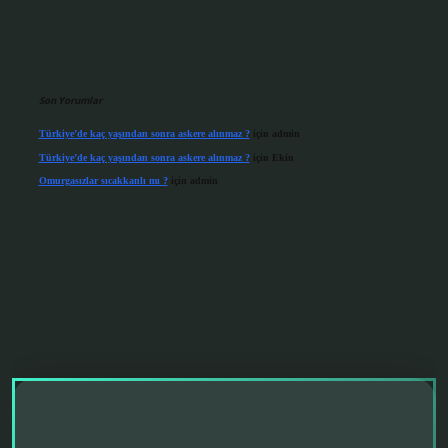
Son Yorumlar
Türkiye’de kaç yaşından sonra askere alınmaz ?
için
admin
Türkiye’de kaç yaşından sonra askere alınmaz ?
için
Ekin
Omurgasızlar sıcakkanlı mı ?
için
admin
grandoperabet giriş