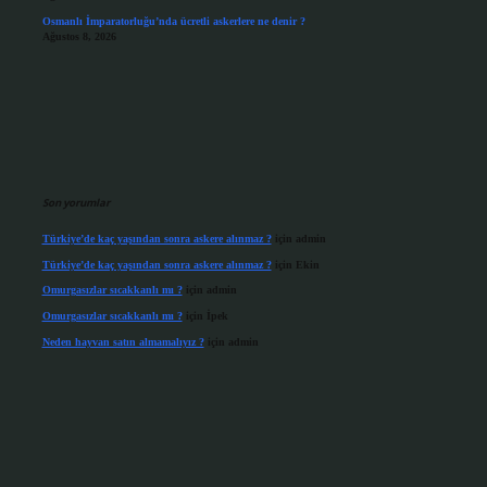
Osmanlı İmparatorluğu’nda ücretli askerlere ne denir ?
Ağustos 8, 2026
Son yorumlar
Türkiye’de kaç yaşından sonra askere alınmaz ?
için
admin
Türkiye’de kaç yaşından sonra askere alınmaz ?
için
Ekin
Omurgasızlar sıcakkanlı mı ?
için
admin
Omurgasızlar sıcakkanlı mı ?
için
İpek
Neden hayvan satın almamalıyız ?
için
admin