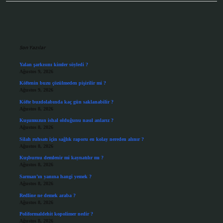
Sidebar
Son Yazılar
Yalan şarkısını kimler söyledi ?
Ağustos 9, 2026
Köftenin buzu çözülmeden pişirilir mi ?
Ağustos 9, 2026
Köfte buzdolabında kaç gün saklanabilir ?
Ağustos 8, 2026
Kuşumuzun ishal olduğunu nasıl anlarız ?
Ağustos 8, 2026
Silah ruhsatı için sağlık raporu en kolay nereden alınır ?
Ağustos 8, 2026
Kuşburnu demlenir mi kaynatılır mı ?
Ağustos 8, 2026
Sarman’ın yanına hangi yemek ?
Ağustos 8, 2026
Redline ne demek araba ?
Ağustos 8, 2026
Poliformaldehit kopolimer nedir ?
Ağustos 8, 2026