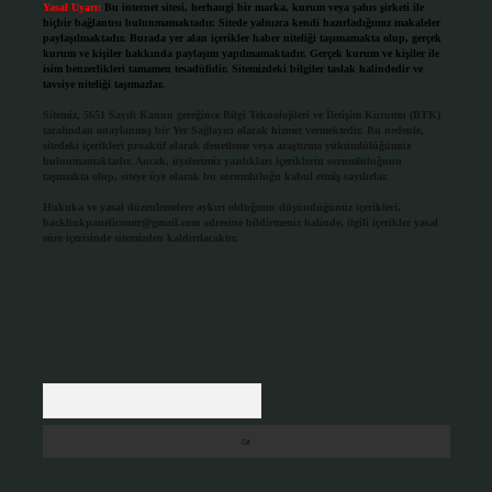
Yasal Uyarı:
Bu internet sitesi, herhangi bir marka, kurum veya şahıs şirketi ile
hiçbir bağlantısı bulunmamaktadır. Sitede yalnızca kendi hazırladığımız makaleler
paylaşılmaktadır. Burada yer alan içerikler haber niteliği taşımamakta olup, gerçek
kurum ve kişiler hakkında paylaşım yapılmamaktadır. Gerçek kurum ve kişiler ile
isim benzerlikleri tamamen tesadüfidir. Sitemizdeki bilgiler taslak halindedir ve
tavsiye niteliği taşımazlar.
Sitemiz, 5651 Sayılı Kanun gereğince Bilgi Teknolojileri ve İletişim Kurumu (BTK)
tarafından onaylanmış bir Yer Sağlayıcı olarak hizmet vermektedir. Bu nedenle,
sitedeki içerikleri proaktif olarak denetleme veya araştırma yükümlülüğümüz
bulunmamaktadır. Ancak, üyelerimiz yazdıkları içeriklerin sorumluluğunu
taşımakta olup, siteye üye olarak bu sorumluluğu kabul etmiş sayılırlar.
Hukuka ve yasal düzenlemelere aykırı olduğunu düşündüğünüz içerikleri,
backlinkpanelicomtr@gmail.com
adresine bildirmeniz halinde, ilgili içerikler yasal
süre içerisinde sitemizden kaldırılacaktır.
Arama