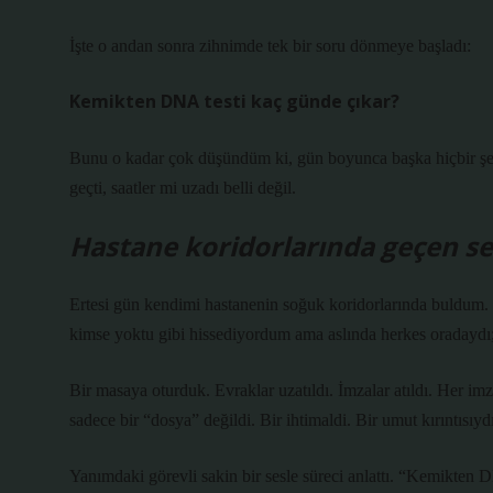
İşte o andan sonra zihnimde tek bir soru dönmeye başladı:
Kemikten DNA testi kaç günde çıkar?
Bunu o kadar çok düşündüm ki, gün boyunca başka hiçbir şe
geçti, saatler mi uzadı belli değil.
Hastane koridorlarında geçen ses
Ertesi gün kendimi hastanenin soğuk koridorlarında buldum
kimse yoktu gibi hissediyordum ama aslında herkes oradayd
Bir masaya oturduk. Evraklar uzatıldı. İmzalar atıldı. Her im
sadece bir “dosya” değildi. Bir ihtimaldi. Bir umut kırıntısıydı
Yanımdaki görevli sakin bir sesle süreci anlattı. “Kemikten D