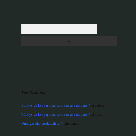
Arama
Son Yorumlar
Türkiye’de kaç yaşından sonra askere alınmaz ?
için
admin
Türkiye’de kaç yaşından sonra askere alınmaz ?
için
Ekin
Omurgasızlar sıcakkanlı mı ?
için
admin