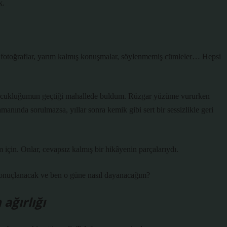
k.
 fotoğraflar, yarım kalmış konuşmalar, söylenmemiş cümleler… Hepsi
çocukluğumun geçtiği mahallede buldum. Rüzgar yüzüme vururken
nında sorulmazsa, yıllar sonra kemik gibi sert bir sessizlikle geri
için. Onlar, cevapsız kalmış bir hikâyenin parçalarıydı.
onuçlanacak ve ben o güne nasıl dayanacağım?
ağırlığı