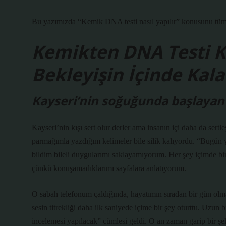
Bu yazımızda “Kemik DNA testi nasıl yapılır” konusunu tüm d
Kemikten DNA Testi K
Bekleyişin İçinde Kala
Kayseri’nin soğuğunda başlayan 
Kayseri’nin kışı sert olur derler ama insanın içi daha da se
parmağımla yazdığım kelimeler bile silik kalıyordu. “Bugün
bildim bileli duygularımı saklayamıyorum. Her şey içimde bi
çünkü konuşamadıklarımı sayfalara anlatıyorum.
O sabah telefonum çaldığında, hayatımın sıradan bir gün ol
sesin titrekliği daha ilk saniyede içime bir şey oturttu. Uzu
incelemesi yapılacak” cümlesi geldi. O an zaman garip bir şek