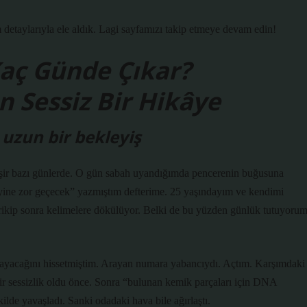
etaylarıyla ele aldık. Lagi sayfamızı takip etmeye devam edin!
aç Günde Çıkar?
n Sessiz Bir Hikâye
uzun bir bekleyiş
rtleşir bazı günlerde. O gün sabah uyandığımda pencerenin buğusuna
 yine zor geçecek” yazmıştım defterime. 25 yaşındayım ve kendimi
rikip sonra kelimelere dökülüyor. Belki de bu yüzden günlük tutuyorum
mayacağını hissetmiştim. Arayan numara yabancıydı. Açtım. Karşımdaki
n bir sessizlik oldu önce. Sonra “bulunan kemik parçaları için DNA
ilde yavaşladı. Sanki odadaki hava bile ağırlaştı.