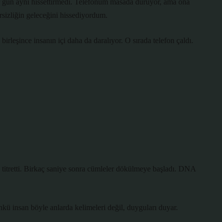
r gün aynı hissettirmedi. Telefonum masada duruyor, ama ona
izliğin geleceğini hissediyordum.
leşince insanın içi daha da daralıyor. O sırada telefon çaldı.
i titretti. Birkaç saniye sonra cümleler dökülmeye başladı. DNA
 insan böyle anlarda kelimeleri değil, duyguları duyar.