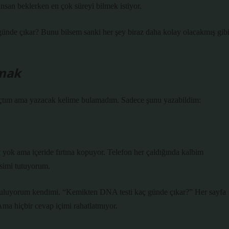
nsan beklerken en çok süreyi bilmek istiyor.
ünde çıkar? Bunu bilsem sanki her şey biraz daha kolay olacakmış gib
şmak
 açtım ama yazacak kelime bulamadım. Sadece şunu yazabildim:
t yok ama içeride fırtına kopuyor. Telefon her çaldığında kalbim
esimi tutuyorum.
n buluyorum kendimi. “Kemikten DNA testi kaç günde çıkar?” Her sayfa
 Ama hiçbir cevap içimi rahatlatmıyor.