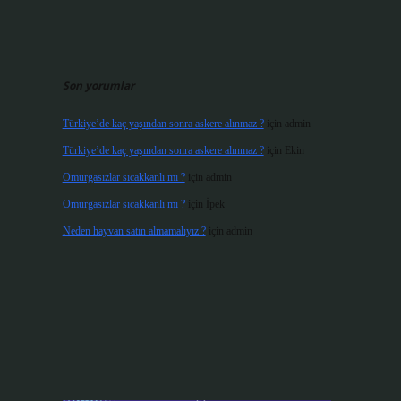
Son yorumlar
Türkiye’de kaç yaşından sonra askere alınmaz ?
için
admin
Türkiye’de kaç yaşından sonra askere alınmaz ?
için
Ekin
Omurgasızlar sıcakkanlı mı ?
için
admin
Omurgasızlar sıcakkanlı mı ?
için
İpek
Neden hayvan satın almamalıyız ?
için
admin