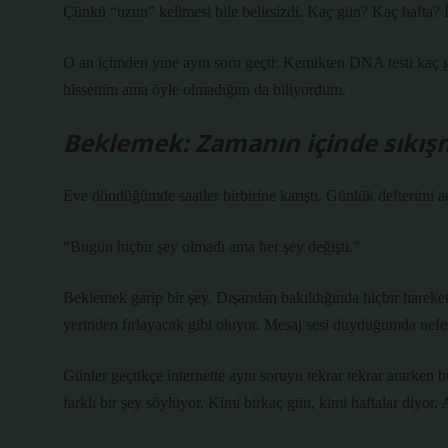
Çünkü “uzun” kelimesi bile belirsizdi. Kaç gün? Kaç hafta? İ
O an içimden yine aynı soru geçti: Kemikten DNA testi kaç g
hissettim ama öyle olmadığını da biliyordum.
Beklemek: Zamanın içinde sıkı
Eve döndüğümde saatler birbirine karıştı. Günlük defterimi
“Bugün hiçbir şey olmadı ama her şey değişti.”
Beklemek garip bir şey. Dışarıdan bakıldığında hiçbir hareke
yerinden fırlayacak gibi oluyor. Mesaj sesi duyduğumda nef
Günler geçtikçe internette aynı soruyu tekrar tekrar ararke
farklı bir şey söylüyor. Kimi birkaç gün, kimi haftalar diyor.