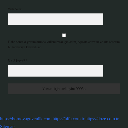
Web Sitesi
Daha sonraki yorumlarımda kullanılması için adım, e-posta adresim ve site adresim
bu tarayıcıya kaydedilsin.
5 + 3 kaçtır?
*
https://bornovaguvenlik.com
https://hifu.com.tr
https://doze.com.tr
Sitemap