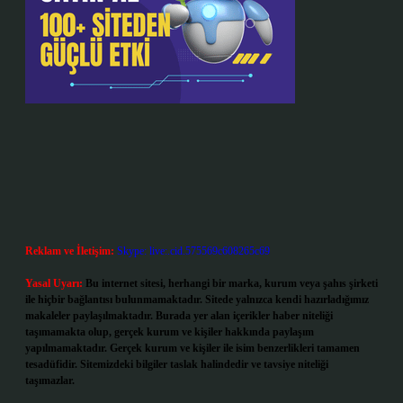
Reklam ve İletişim:
Skype: live:.cid.575569c608265c69
Yasal Uyarı:
Bu internet sitesi, herhangi bir marka, kurum veya şahıs şirketi
ile hiçbir bağlantısı bulunmamaktadır. Sitede yalnızca kendi hazırladığımız
makaleler paylaşılmaktadır. Burada yer alan içerikler haber niteliği
taşımamakta olup, gerçek kurum ve kişiler hakkında paylaşım
yapılmamaktadır. Gerçek kurum ve kişiler ile isim benzerlikleri tamamen
tesadüfidir. Sitemizdeki bilgiler taslak halindedir ve tavsiye niteliği
taşımazlar.