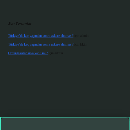
Son Yorumlar
Türkiye’de kaç yaşından sonra askere alınmaz ?
için
admin
Türkiye’de kaç yaşından sonra askere alınmaz ?
için
Ekin
Omurgasızlar sıcakkanlı mı ?
için
admin
operabet giriş