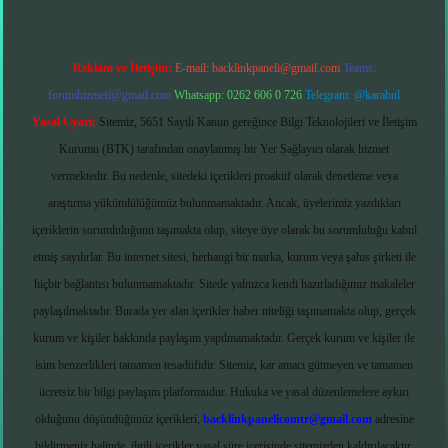
Reklam ve İletişim:
E-mail:
backlinkpaneli@gmail.com
Teams:
forumhizmeti@gmail.com
Whatsapp: 0262 606 0 726
Telegram: @karabul
Yasal Uyarı:
Sitemiz, 5651 Sayılı Kanun gereğince Bilgi Teknolojileri ve İletişim
Kurumu (BTK) tarafından onaylanmış bir Yer Sağlayıcı olarak hizmet
vermektedir. Bu nedenle, sitedeki içerikleri proaktif olarak denetleme veya
araştırma yükümlülüğümüz bulunmamaktadır. Ancak, üyelerimiz yazdıkları
içeriklerin sorumluluğunu taşımakta olup, siteye üye olarak bu sorumluluğu kabul
etmiş sayılırlar. Bu internet sitesi, herhangi bir marka, kurum veya şahıs şirketi ile
hiçbir bağlantısı bulunmamaktadır. Sitede yalnızca kendi hazırladığımız makaleler
paylaşılmaktadır. Burada yer alan içerikler haber niteliği taşımamakta olup, gerçek
kurum ve kişiler hakkında paylaşım yapılmamaktadır. Gerçek kurum ve kişiler ile
isim benzerlikleri tamamen tesadüfidir. Sitemiz, kar amacı gütmeyen ve tamamen
ücretsiz bir bilgi paylaşım platformudur. Hukuka ve yasal düzenlemelere aykırı
olduğunu düşündüğünüz içerikleri,
backlinkpanelicomtr@gmail.com
adresine
bildirmeniz halinde, ilgili içerikler yasal süre içerisinde sitemizden kaldırılacaktır.