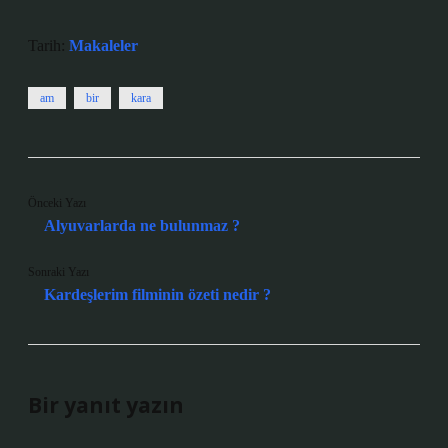
Tarih:
Makaleler
am
bir
kara
Önceki Yazı
Alyuvarlarda ne bulunmaz ?
Sonraki Yazı
Kardeşlerim filminin özeti nedir ?
Bir yanıt yazın