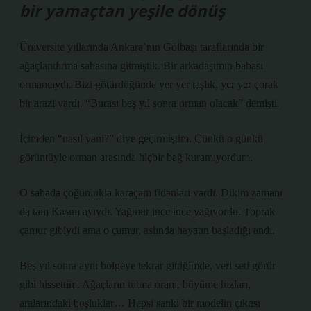
bir yamaçtan yeşile dönüş
Üniversite yıllarında Ankara’nın Gölbaşı taraflarında bir
ağaçlandırma sahasına gitmiştik. Bir arkadaşımın babası
ormancıydı. Bizi götürdüğünde yer yer taşlık, yer yer çorak
bir arazi vardı. “Burası beş yıl sonra orman olacak” demişti.
İçimden “nasıl yani?” diye geçirmiştim. Çünkü o günkü
görüntüyle orman arasında hiçbir bağ kuramıyordum.
O sahada çoğunlukla karaçam fidanları vardı. Dikim zamanı
da tam Kasım ayıydı. Yağmur ince ince yağıyordu. Toprak
çamur gibiydi ama o çamur, aslında hayatın başladığı andı.
Beş yıl sonra aynı bölgeye tekrar gittiğimde, veri seti görür
gibi hissettim. Ağaçların tutma oranı, büyüme hızları,
aralarındaki boşluklar… Hepsi sanki bir modelin çıktısı