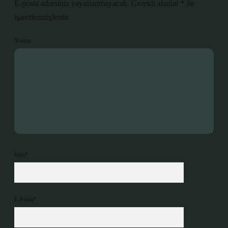
E-posta adresiniz yayınlanmayacak.
Gerekli alanlar
*
ile
işaretlenmişlerdir
Yorum
İsim*
E-Posta*