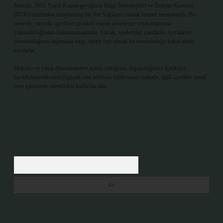
Sitemiz, 5651 Sayılı Kanun gereğince Bilgi Teknolojileri ve İletişim Kurumu
(BTK) tarafından onaylanmış bir Yer Sağlayıcı olarak hizmet vermektedir. Bu
nedenle, sitedeki içerikleri proaktif olarak denetleme veya araştırma
yükümlülüğümüz bulunmamaktadır. Ancak, üyelerimiz yazdıkları içeriklerin
sorumluluğunu taşımakta olup, siteye üye olarak bu sorumluluğu kabul etmiş
sayılırlar.
Hukuka ve yasal düzenlemelere aykırı olduğunu düşündüğünüz içerikleri,
backlinkpanelicomtr@gmail.com
adresine bildirmeniz halinde, ilgili içerikler yasal
süre içerisinde sitemizden kaldırılacaktır.
Arama