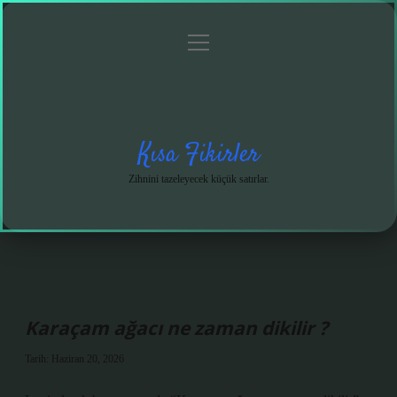
menüyü
Anasayfa
Gizlilik
Yasal
Hakkımızda
aç
Politikası
Uyarı
Kısa Fikirler
Zihnini tazeleyecek küçük satırlar.
Karaçam ağacı ne zaman dikilir ?
Tarih: Haziran 20, 2026