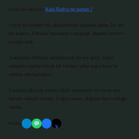
Bunu da Okuyun:
Kafa Radyo ne zaman ?
Geçen yıl yeniden bir ağaçlandırma sahasına gittim. Bu kez
tek başıma. Fidanlar büyümeye başlamıştı. Bazıları benden
uzundu artık.
Aralarında yürürken aklımdan tek bir şey geçti: doğru
zamanda yapılan küçük bir hareket, yıllar sonra koca bir
ormana dönüşebiliyor.
Karaçam ağacı ne zaman dikilir sorusunun cevabı da tam
burada saklıydı aslında. Doğru zaman, doğanın hazır olduğu
zaman.
Paylaş:
𝕏
✈
f