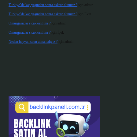
Türkiye’de kaç yaşından sonra askere alınmaz ?
için
admin
Türkiye’de kaç yaşından sonra askere alınmaz ?
için
Ekin
Omurgasızlar sıcakkanlı mı ?
için
admin
Omurgasızlar sıcakkanlı mı ?
için
İpek
Neden hayvan satın almamalıyız ?
için
admin