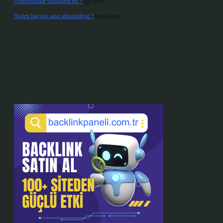
Omurgasızlar sıcakkanlı mı ?
için
İpek
Neden hayvan satın almamalıyız ?
için
admin