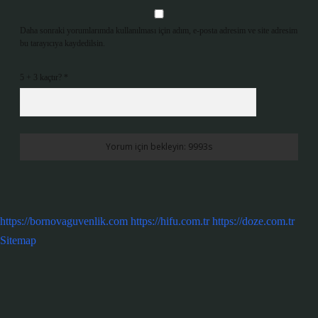
Daha sonraki yorumlarımda kullanılması için adım, e-posta adresim ve site adresim
bu tarayıcıya kaydedilsin.
5 + 3 kaçtır?
*
https://bornovaguvenlik.com
https://hifu.com.tr
https://doze.com.tr
Sitemap