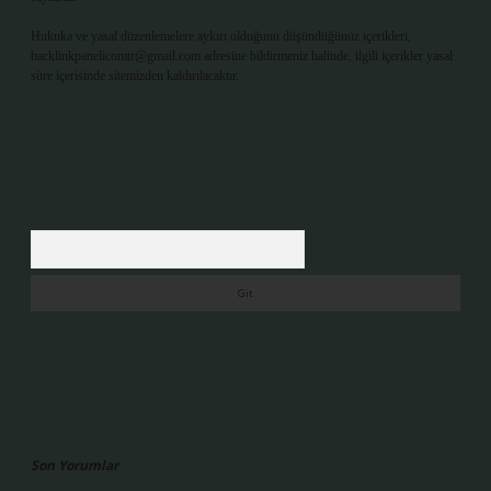
Hukuka ve yasal düzenlemelere aykırı olduğunu düşündüğünüz içerikleri,
backlinkpanelicomtr@gmail.com
adresine bildirmeniz halinde, ilgili içerikler yasal
süre içerisinde sitemizden kaldırılacaktır.
Arama
Son Yorumlar