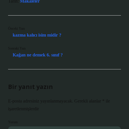
Tarih:
Makaleler
Önceki Yazı
kazma kalıcı isim midir ?
Sonraki Yazı
Kağan ne demek 6. sınıf ?
Bir yanıt yazın
E-posta adresiniz yayınlanmayacak.
Gerekli alanlar
*
ile
işaretlenmişlerdir
Yorum