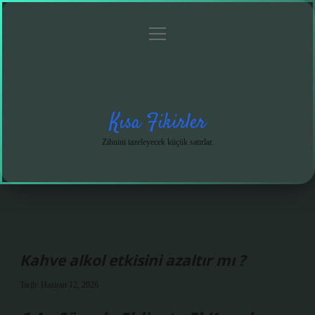
menüyü
Anasayfa
Gizlilik
Yasal
Hakkımızda
aç
Politikası
Uyarı
Kısa Fikirler
Zihnini tazeleyecek küçük satırlar.
Kahve alkol etkisini azaltır mı ?
Tarih: Haziran 12, 2026