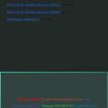
Türkiye’de kaç yaşından sonra askere alınmaz ?
için
admin
Türkiye’de kaç yaşından sonra askere alınmaz ?
için
Ekin
Omurgasızlar sıcakkanlı mı ?
için
admin
grandoperabet giriş
Reklam ve İletişim:
E-mail:
backlinkpaneli@gmail.com
Teams:
forumhizmeti@gmail.com
Whatsapp: 0262 606 0 726
Telegram: @karabul