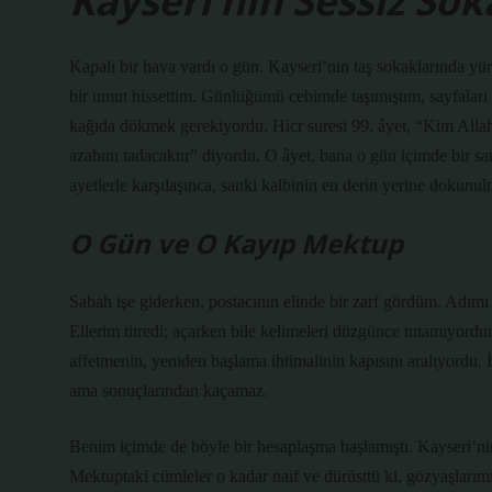
Kayseri’nin Sessiz So
Kapalı bir hava vardı o gün. Kayseri’nin taş sokaklarında y
bir umut hissettim. Günlüğümü cebimde taşımıştım, sayfaları
kağıda dökmek gerekiyordu. Hicr suresi 99. âyet, “Kim Allah
azabını tadacaktır” diyordu. O âyet, bana o gün içimde bir sa
ayetlerle karşılaşınca, sanki kalbinin en derin yerine dokunul
O Gün ve O Kayıp Mektup
Sabah işe giderken, postacının elinde bir zarf gördüm. Adımı
Ellerim titredi; açarken bile kelimeleri düzgünce tutamıyordu
affetmenin, yeniden başlama ihtimalinin kapısını aralıyordu. İ
ama sonuçlarından kaçamaz.
Benim içimde de böyle bir hesaplaşma başlamıştı. Kayseri’nin
Mektuptaki cümleler o kadar naif ve dürüsttü ki, gözyaşlarım