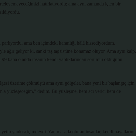
erteleyemeyeceğimizi hatırlatıyordu; ama aynı zamanda içten bir
sıldıyordu.
n parlıyordu, ama ben içimdeki karanlığı hâlâ hissediyordum.
e ağır geliyor ki, sanki taş taş üstüne konamaz oluyor. Ama aynı kalp,
esi 99 bana o anda insanın kendi yaptıklarından sorumlu olduğunu
gesi üzerime çökmüştü ama aynı gölgeler, bana yeni bir başlangıç için
mla yüzleşeceğim,” dedim. Bu yüzleşme, hem acı verici hem de
yetin yankısı içimdeydi. Yan masada oturan insanlar, kendi hayatlarını