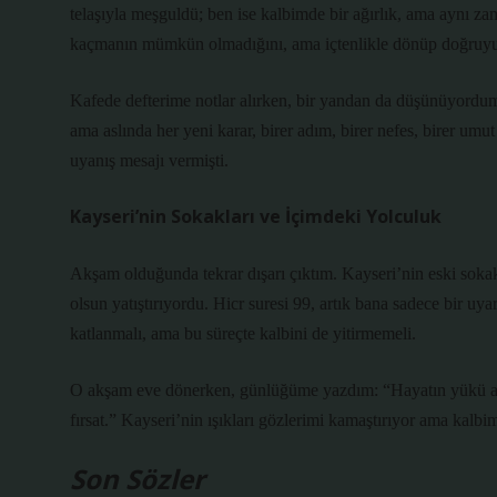
telaşıyla meşguldü; ben ise kalbimde bir ağırlık, ama aynı z
kaçmanın mümkün olmadığını, ama içtenlikle dönüp doğruyu 
Kafede defterime notlar alırken, bir yandan da düşünüyordum
ama aslında her yeni karar, birer adım, birer nefes, birer umu
uyanış mesajı vermişti.
Kayseri’nin Sokakları ve İçimdeki Yolculuk
Akşam olduğunda tekrar dışarı çıktım. Kayseri’nin eski sokakla
olsun yatıştırıyordu. Hicr suresi 99, artık bana sadece bir uya
katlanmalı, ama bu süreçte kalbini de yitirmemeli.
O akşam eve dönerken, günlüğüme yazdım: “Hayatın yükü ağır,
fırsat.” Kayseri’nin ışıkları gözlerimi kamaştırıyor ama kalbi
Son Sözler