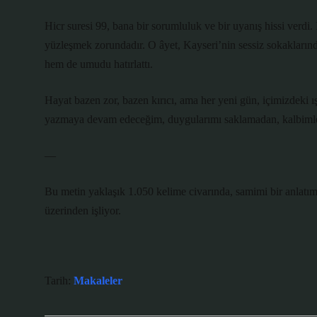
Hicr suresi 99, bana bir sorumluluk ve bir uyanış hissi verdi. 
yüzleşmek zorundadır. O âyet, Kayseri’nin sessiz sokaklarınd
hem de umudu hatırlattı.
Hayat bazen zor, bazen kırıcı, ama her yeni gün, içimizdeki ış
yazmaya devam edeceğim, duygularımı saklamadan, kalbiml
—
Bu metin yaklaşık 1.050 kelime civarında, samimi bir anlatıml
üzerinden işliyor.
Tarih:
Makaleler