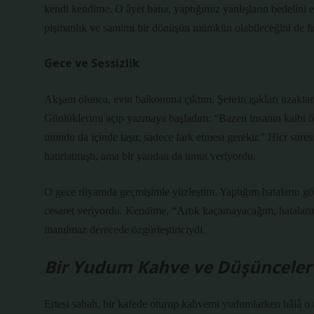
kendi kendime. O âyet bana, yaptığımız yanlışların bedelini 
pişmanlık ve samimi bir dönüşün mümkün olabileceğini de fı
Gece ve Sessizlik
Akşam olunca, evin balkonuna çıktım. Şehrin ışıkları uzakta
Günlüklerimi açıp yazmaya başladım: “Bazen insanın kalbi öyl
umudu da içinde taşır, sadece fark etmesi gerekir.” Hicr sur
hatırlatmıştı, ama bir yandan da umut veriyordu.
O gece rüyamda geçmişimle yüzleştim. Yaptığım hataların göl
cesaret veriyordu. Kendime, “Artık kaçamayacağım, hataları
inanılmaz derecede özgürleştiriciydi.
Bir Yudum Kahve ve Düşünceler
Ertesi sabah, bir kafede oturup kahvemi yudumlarken hâlâ o a