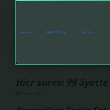
Anasayfa
Gizlilik Politikası
Yasal Uyarı
Hicr suresi 99 âyette 
Tarih: Mayıs 11, 2026