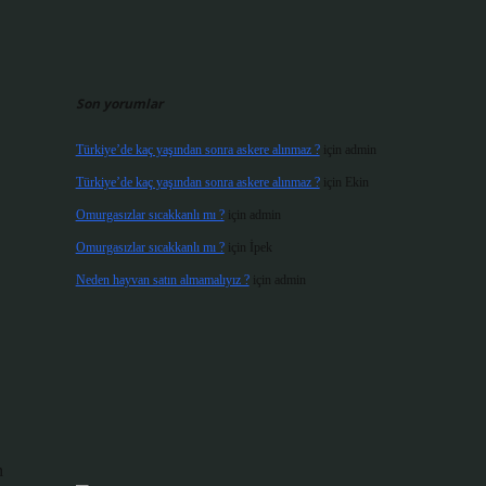
Son yorumlar
Türkiye’de kaç yaşından sonra askere alınmaz ?
için
admin
Türkiye’de kaç yaşından sonra askere alınmaz ?
için
Ekin
Omurgasızlar sıcakkanlı mı ?
için
admin
Omurgasızlar sıcakkanlı mı ?
için
İpek
Neden hayvan satın almamalıyız ?
için
admin
n