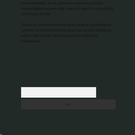
bulunmamaktadır. Ancak, üyelerimiz yazdıkları içeriklerin
sorumluluğunu taşımakta olup, siteye üye olarak bu sorumluluğu
kabul etmiş sayılırlar.
Hukuka ve yasal düzenlemelere aykırı olduğunu düşündüğünüz
içerikleri,
backlinkpanelicomtr@gmail.com
adresine bildirmeniz
halinde, ilgili içerikler yasal süre içerisinde sitemizden
kaldırılacaktır.
Arama