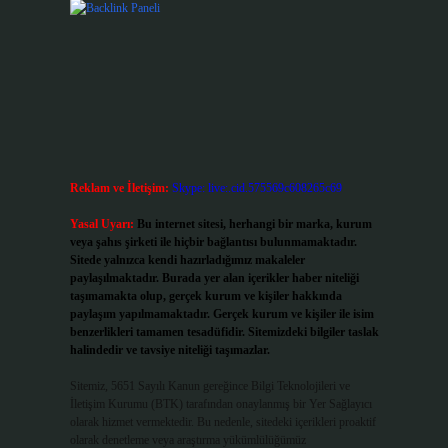
Reklam ve İletişim:
Skype: live:.cid.575569c608265c69
Yasal Uyarı:
Bu internet sitesi, herhangi bir marka, kurum
veya şahıs şirketi ile hiçbir bağlantısı bulunmamaktadır.
Sitede yalnızca kendi hazırladığımız makaleler
paylaşılmaktadır. Burada yer alan içerikler haber niteliği
taşımamakta olup, gerçek kurum ve kişiler hakkında
paylaşım yapılmamaktadır. Gerçek kurum ve kişiler ile isim
benzerlikleri tamamen tesadüfidir. Sitemizdeki bilgiler taslak
halindedir ve tavsiye niteliği taşımazlar.
Sitemiz, 5651 Sayılı Kanun gereğince Bilgi Teknolojileri ve
İletişim Kurumu (BTK) tarafından onaylanmış bir Yer Sağlayıcı
olarak hizmet vermektedir. Bu nedenle, sitedeki içerikleri proaktif
olarak denetleme veya araştırma yükümlülüğümüz