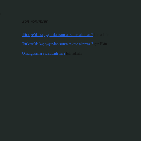
ı
Son Yorumlar
Türkiye’de kaç yaşından sonra askere alınmaz ?
için
admin
Türkiye’de kaç yaşından sonra askere alınmaz ?
için
Ekin
Omurgasızlar sıcakkanlı mı ?
için
admin