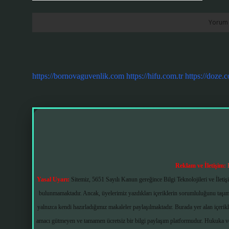
https://bornovaguvenlik.com
https://hifu.com.tr
https://doze.c
Reklam ve İletişim:
Yasal Uyarı:
Sitemiz, 5651 Sayılı Kanun gereğince Bilgi Teknolojileri ve İlet
bulunmamaktadır. Ancak, üyelerimiz yazdıkları içeriklerin sorumluluğunu taşımak
yalnızca kendi hazırladığımız makaleler paylaşılmaktadır. Burada yer alan içerik
amacı gütmeyen ve tamamen ücretsiz bir bilgi paylaşım platformudur. Hukuka v