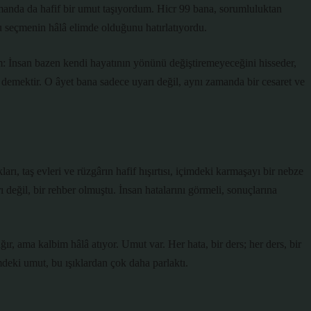
amanda da hafif bir umut taşıyordum. Hicr 99 bana, sorumluluktan
seçmenin hâlâ elimde olduğunu hatırlatıyordu.
: İnsan bazen kendi hayatının yönünü değiştiremeyeceğini hisseder,
t demektir. O âyet bana sadece uyarı değil, aynı zamanda bir cesaret ve
rı, taş evleri ve rüzgârın hafif hışırtısı, içimdeki karmaşayı bir nebze
rı değil, bir rehber olmuştu. İnsan hatalarını görmeli, sonuçlarına
 ama kalbim hâlâ atıyor. Umut var. Her hata, bir ders; her ders, bir
mdeki umut, bu ışıklardan çok daha parlaktı.