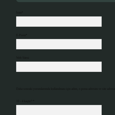
İsim*
E-Posta*
Web Sitesi
Daha sonraki yorumlarımda kullanılması için adım, e-posta adresim ve site adresi
10 - 4 kaçtır?
*