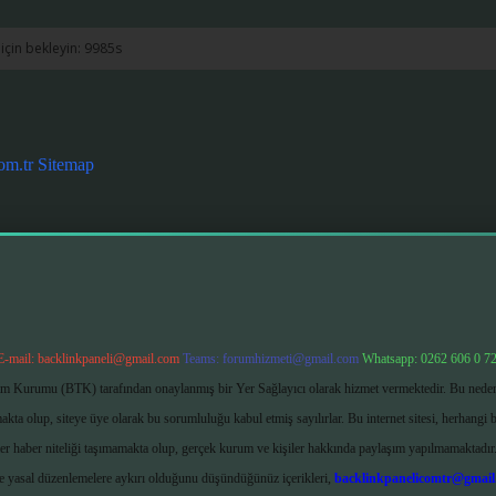
om.tr
Sitemap
E-mail:
backlinkpaneli@gmail.com
Teams:
forumhizmeti@gmail.com
Whatsapp: 0262 606 0 7
işim Kurumu (BTK) tarafından onaylanmış bir Yer Sağlayıcı olarak hizmet vermektedir. Bu neden
ta olup, siteye üye olarak bu sorumluluğu kabul etmiş sayılırlar. Bu internet sitesi, herhangi b
ler haber niteliği taşımamakta olup, gerçek kurum ve kişiler hakkında paylaşım yapılmamaktadır.
e yasal düzenlemelere aykırı olduğunu düşündüğünüz içerikleri,
backlinkpanelicomtr@gmail