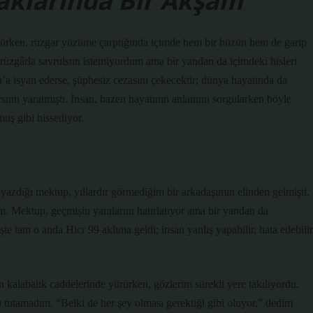
kaklarında Bir Akşam
ürürken, rüzgar yüzüme çarptığında içimde hem bir hüzün hem de garip
 rüzgârla savrulsun istemiyordum ama bir yandan da içimdeki hisleri
’a isyan ederse, şüphesiz cezasını çekecektir; dünya hayatında da
rsıntı yaratmıştı. İnsan, bazen hayatının anlamını sorgularken böyle
muş gibi hissediyor.
 yazdığı mektup, yıllardır görmediğim bir arkadaşımın elinden gelmişti.
m. Mektup, geçmişin yaralarını hatırlatıyor ama bir yandan da
şte tam o anda Hicr 99 aklıma geldi; insan yanlış yapabilir, hata edebilir
 kalabalık caddelerinde yürürken, gözlerim sürekli yere takılıyordu.
ı tutamadım. “Belki de her şey olması gerektiği gibi oluyor,” dedim