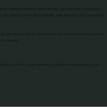
İnsan hatalarını görebilir, tövbe edebilir, ama kaçamaz; sonuçlarıyla
a, bir mektup ve bir kahve eşliğinde, bana hem derin bir iç muhasebe
ığı fark etmemiz için bir fırsat. Ve ben, bu fırsatları kaybetmemek için
e konuşarak.
a Hicr suresi 99. âyetin mesajını günlük hayat ve kişisel duygular