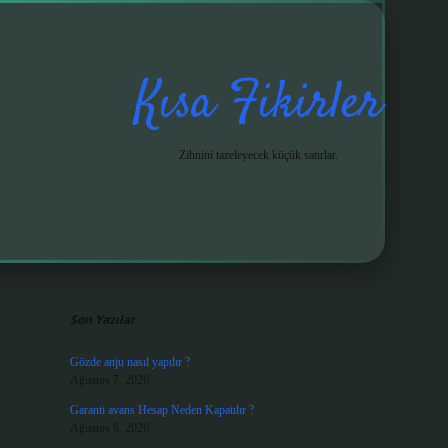
Kısa Fikirler
Zihnini tazeleyecek küçük satırlar.
Sidebar
grandoperabet giriş
Son Yazılar
Gözde anju nasıl yapılır ?
Ağustos 7, 2026
Garanti avans Hesap Neden Kapatılır ?
Ağustos 6, 2026