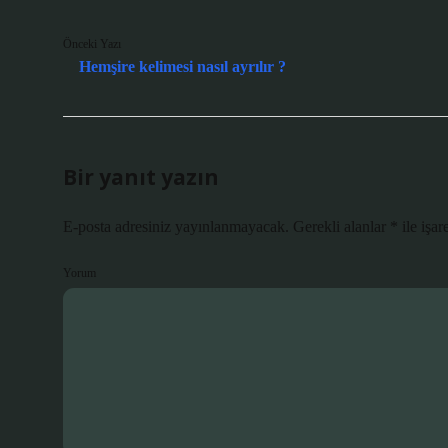
Önceki Yazı
Hemşire kelimesi nasıl ayrılır ?
Bir yanıt yazın
E-posta adresiniz yayınlanmayacak.
Gerekli alanlar
*
ile işar
Yorum