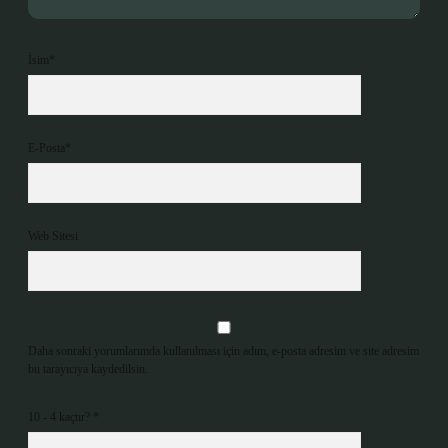
İsim*
E-Posta*
Web Sitesi
Daha sonraki yorumlarımda kullanılması için adım, e-posta adresim ve site adresim
bu tarayıcıya kaydedilsin.
10 - 4 kaçtır?
*