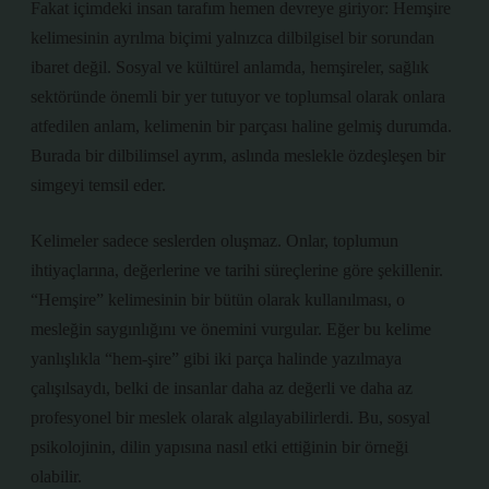
Fakat içimdeki insan tarafım hemen devreye giriyor: Hemşire
kelimesinin ayrılma biçimi yalnızca dilbilgisel bir sorundan
ibaret değil. Sosyal ve kültürel anlamda, hemşireler, sağlık
sektöründe önemli bir yer tutuyor ve toplumsal olarak onlara
atfedilen anlam, kelimenin bir parçası haline gelmiş durumda.
Burada bir dilbilimsel ayrım, aslında meslekle özdeşleşen bir
simgeyi temsil eder.
Kelimeler sadece seslerden oluşmaz. Onlar, toplumun
ihtiyaçlarına, değerlerine ve tarihi süreçlerine göre şekillenir.
“Hemşire” kelimesinin bir bütün olarak kullanılması, o
mesleğin saygınlığını ve önemini vurgular. Eğer bu kelime
yanlışlıkla “hem-şire” gibi iki parça halinde yazılmaya
çalışılsaydı, belki de insanlar daha az değerli ve daha az
profesyonel bir meslek olarak algılayabilirlerdi. Bu, sosyal
psikolojinin, dilin yapısına nasıl etki ettiğinin bir örneği
olabilir.