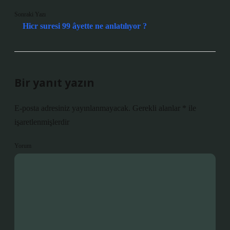
Sonraki Yazı
Hicr suresi 99 âyette ne anlatılıyor ?
Bir yanıt yazın
E-posta adresiniz yayınlanmayacak.
Gerekli alanlar
*
ile
işaretlenmişlerdir
Yorum