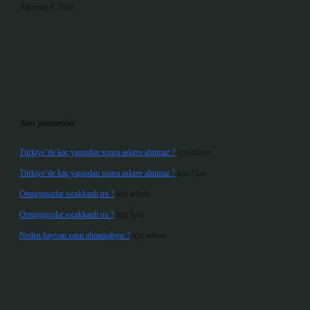
Ağustos 4, 2026
Son yorumlar
Türkiye’de kaç yaşından sonra askere alınmaz ?
için
admin
Türkiye’de kaç yaşından sonra askere alınmaz ?
için
Ekin
Omurgasızlar sıcakkanlı mı ?
için
admin
Omurgasızlar sıcakkanlı mı ?
için
İpek
Neden hayvan satın almamalıyız ?
için
admin