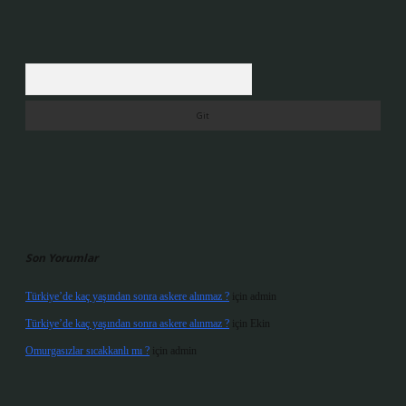
Arama
Son Yorumlar
Türkiye’de kaç yaşından sonra askere alınmaz ?
için
admin
Türkiye’de kaç yaşından sonra askere alınmaz ?
için
Ekin
Omurgasızlar sıcakkanlı mı ?
için
admin