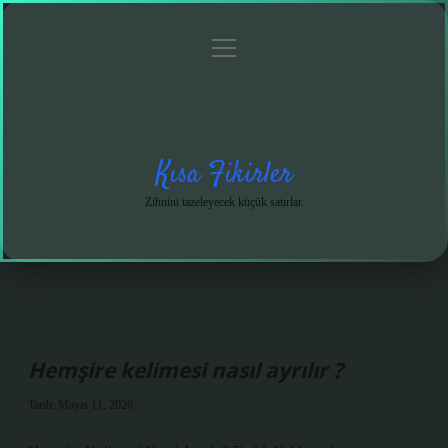
menüyü
Anasayfa
Gizlilik
Yasal
Hakkımızda
aç
Politikası
Uyarı
Kısa Fikirler
Zihnini tazeleyecek küçük satırlar.
Hemşire kelimesi nasıl ayrılır ?
Tarih: Mayıs 11, 2026