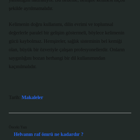
şekilde ayrılmamalıdır.
Kelimenin doğru kullanımı, dilin evrimi ve toplumsal
değerlerle paralel bir gelişim göstermeli, böylece kelimenin
gücü kaybolmaz. Hemşireler, sağlık sisteminin bel kemiği
olan, büyük bir özveriyle çalışan profesyonellerdir. Onların
saygınlığını bozan herhangi bir dil kullanımından
kaçınılmalıdır.
Tarih:
Makaleler
Önceki Yazı
Helvanın raf ömrü ne kadardır ?