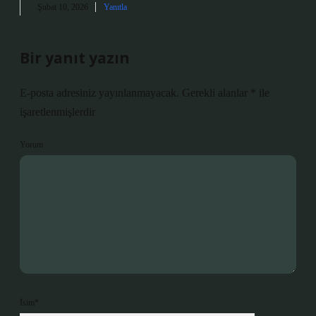
Şubat 10, 2026
Yanıtla
Bir yanıt yazın
E-posta adresiniz yayınlanmayacak.
Gerekli alanlar
*
ile
işaretlenmişlerdir
Yorum
İsim*