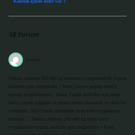
Kalenin içinde neler var ?
18 Yorum
Fadime
Dekara ortalama 200-400 kg tarım kireci uygulanabilir (toprak
analizine göre değişebilir). • Kireç yüzeye serpilip hafifçe
toprağa karıştırılmalıdır . Sonuç Fındık üreticileri için tarım
kireci, toprak sağlığını ve verimi artıran ekonomik ve etkili bir
yöntemdir. 2025 Fındık üretiminde tarım kireci uygulaması,
toprağın … Dekara ortalama 200-400 kg tarım kireci
uygulanabilir (toprak analizine göre değişebilir). • Kireç