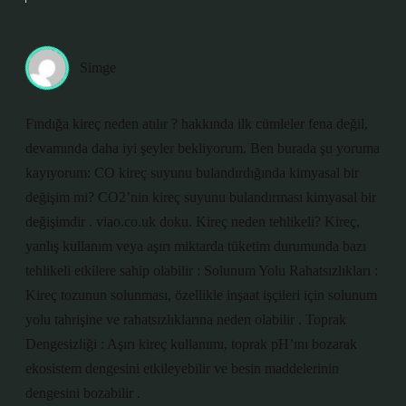
Simge
Fındığa kireç neden atılır ? hakkında ilk cümleler fena değil,
devamında daha iyi şeyler bekliyorum. Ben burada şu yoruma
kayıyorum: CO kireç suyunu bulandırdığında kimyasal bir
değişim mi? CO2’nin kireç suyunu bulandırması kimyasal bir
değişimdir . viao.co.uk doku. Kireç neden tehlikeli? Kireç,
yanlış kullanım veya aşırı miktarda tüketim durumunda bazı
tehlikeli etkilere sahip olabilir : Solunum Yolu Rahatsızlıkları :
Kireç tozunun solunması, özellikle inşaat işçileri için solunum
yolu tahrişine ve rahatsızlıklarına neden olabilir . Toprak
Dengesizliği : Aşırı kireç kullanımı, toprak pH’ını bozarak
ekosistem dengesini etkileyebilir ve besin maddelerinin
dengesini bozabilir .