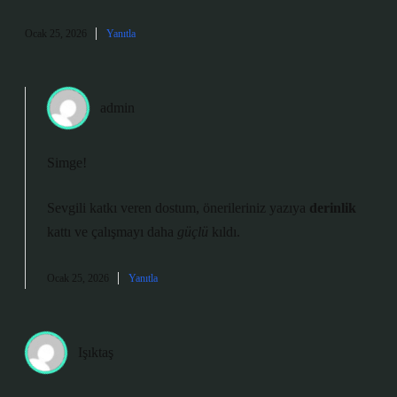
Ocak 25, 2026
Yanıtla
admin
Simge!
Sevgili katkı veren dostum, önerileriniz yazıya
derinlik
kattı ve çalışmayı daha
güçlü
kıldı.
Ocak 25, 2026
Yanıtla
Işıktaş