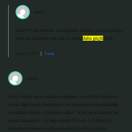
admin
Köz! Sevgili dostum, sunduğunuz katkılar yazının gelişim
sürecine doğrudan etki etti ve metni
daha güçlü
kıldı.
Kasım 27, 2025
Yanıtla
Güneş
Kireç bitkiye besin maddesi sağlamaz yani bitkiyi beslemez
ancak diğer besin elementleri- nin alınmasını kolaylaştırdığı
için bitkiye dolay- lı faydalar sağlar . Kireç gibi kükürtte bir
toprak düzenleyi- cisi olup toprak Ph’sının 5-7 değerleri
arasında tutulmasını sağlamak amacıyla ihtiyaca göre