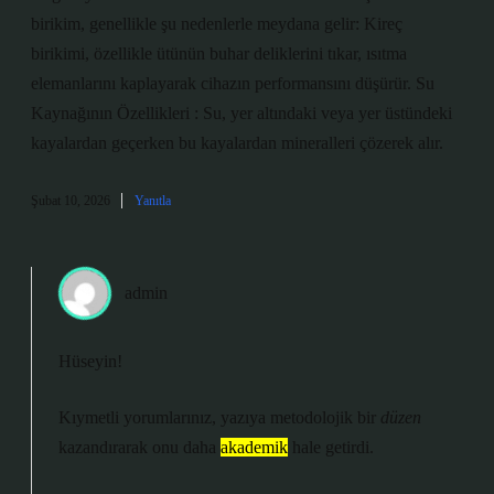
birikim, genellikle şu nedenlerle meydana gelir: Kireç
birikimi, özellikle ütünün buhar deliklerini tıkar, ısıtma
elemanlarını kaplayarak cihazın performansını düşürür. Su
Kaynağının Özellikleri : Su, yer altındaki veya yer üstündeki
kayalardan geçerken bu kayalardan mineralleri çözerek alır.
Şubat 10, 2026
Yanıtla
admin
Hüseyin!
Kıymetli yorumlarınız, yazıya metodolojik bir
düzen
kazandırarak onu daha
akademik
hale getirdi.