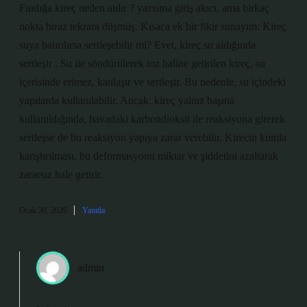
Fındığa kireç neden atılır ? yazısına giriş akıcı, ama birkaç
nokta biraz tekrara düşmüş. Kısaca ek bir fikir sunayım: Kireç
suya batırılırsa sertleşebilir mi? Evet, kireç su aldığında
sertleşir . Su ile söndürülerek toz haline getirilen kireç, su
içerisinde erimez, katılaşır ve sertleşir. Bu nedenle, su içindeki
yapılarda kullanılabilir. Ancak, kireç yalnız başına
kullanıldığında, havadaki karbondioksit ile reaksiyona girerek
sertleşse de bu reaksiyon yapıya zarar verebilir. Kirecin kumla
karıştırılması, bu deformasyonu miktar ve şiddetini azaltarak
zararsız hale getirir.
Ocak 30, 2026
Yanıtla
admin