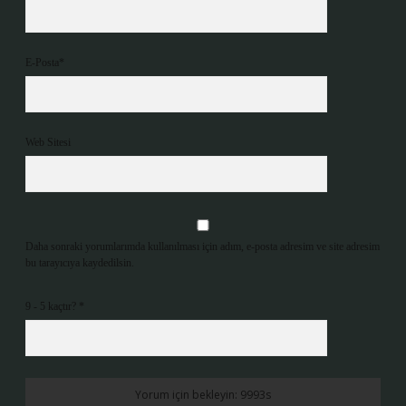
E-Posta*
Web Sitesi
Daha sonraki yorumlarımda kullanılması için adım, e-posta adresim ve site adresim
bu tarayıcıya kaydedilsin.
9 - 5 kaçtır?
*