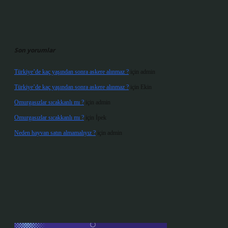
Son yorumlar
Türkiye’de kaç yaşından sonra askere alınmaz ?
için
admin
Türkiye’de kaç yaşından sonra askere alınmaz ?
için
Ekin
Omurgasızlar sıcakkanlı mı ?
için
admin
Omurgasızlar sıcakkanlı mı ?
için
İpek
Neden hayvan satın almamalıyız ?
için
admin