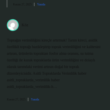
Kasım 27, 2025
Yanıtla
Köz
Toprağın verimliliğini kireçle artırmak! Tarım kireci, asidik
özellikli toprağı bazikleştirip toprak verimliliğini ve kalitesini
artıran, ürünlerin topraktan fosfor alma oranını, su tutma
özelliği ile kurak topraklarda ürün verimliliğini ve dolaylı
olarak tarımdaki verimi artıran doğal bir toprak
düzenleyicisidir. Asitli Topraklarda Verimlilik haber
asitli_topraklarda_verimlilik haber
asitli_topraklarda_verimlilik-h…
Kasım 27, 2025
Yanıtla