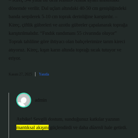
dönemde verilir. Dal uçları altındaki 40-50 cm genişliğindeki
banda serpilerek 5-10 cm toprak derinliğine karıştırılır. –
Kireç, çiftlik gübreleri ve azotlu gübreler çapalanarak toprağa
karıştırılmalıdır. “Fındık randımanı 55 civarında oluyor”
Toprak tahliline göre ihtiyacı olan bahçelerimize tarım kireci
atıyoruz. Kireç, kışın karın altında toprağı sıcak tutuyor ve
eriyor.
Kasım 27, 2025
Yanıtla
admin
Aybike! Sevgili dostum, sunduğunuz katkılar yazının
mantıksal akışını
güçlendirdi ve daha
düzenli
hale getirdi.