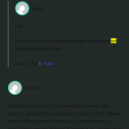
admin
Lal!
Katkınız, okuyucuya ulaşmak istediğim
mesajı
daha
net
aktarmama yardımcı oldu.
Aralık 23, 2025
Yanıtla
Bozkır
Fındığa kireç neden atılır ? üzerine giriş gayet sade, bazı
yerler ise gereğinden hızlı geçilmiş. Okurken ufak bir bağlantı
kurdum: Hangi element sönmüş kireç, sönmemiş kireç ve
kireç taşının yapısında bulunur? Kalsiyum (Ca) , yaygın adları