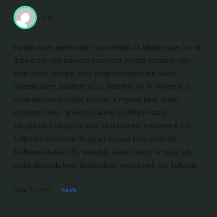
Lal
Fındığa kireç neden atılır ? için verilen ilk bilgiler sade, bir tık
daha örnek olsa tadından yenmezdi. Benim gözümde olay
biraz şöyle: Sönmüş kireç hangi elementlerden oluşur?
Sönmüş kireç, kalsiyum (Ca), hidrojen (H) ve oksijen (O)
elementlerinden oluşur. viao.co. Kimyasal kireç nedir?
Kimyasal kireç , genellikle asidik özelliklere sahip
bileşiklerden oluşan ve kireç birikintilerini temizlemek için
kullanılan ürünlerdir. Başlıca kimyasal kireç çözücüler :
Kullanım alanları : Ev temizliği, sanayi, tarım ve inşaat gibi
çeşitli alanlarda kireç birikintilerini temizlemek için kullanılır.
Aralık 23, 2025
Yanıtla