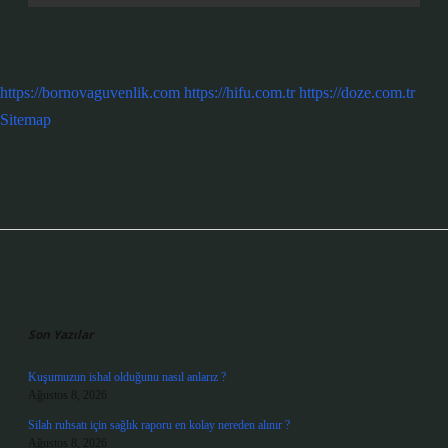
https://bornovaguvenlik.com
https://hifu.com.tr
https://doze.com.tr
Sitemap
Sidebar
Son Yazılar
Kuşumuzun ishal olduğunu nasıl anlarız ?
Ağustos 8, 2026
Silah ruhsatı için sağlık raporu en kolay nereden alınır ?
Ağustos 8, 2026