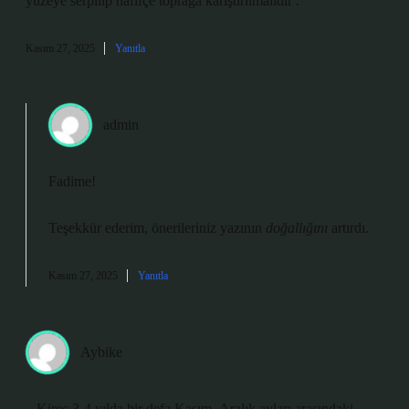
yüzeye serpilip hafifçe toprağa karıştırılmalıdır .
Kasım 27, 2025
Yanıtla
admin
Fadime!
Teşekkür ederim, önerileriniz yazının
doğallığını
artırdı.
Kasım 27, 2025
Yanıtla
Aybike
– Kireç 3-4 yılda bir defa Kasım- Aralık ayları arasındaki