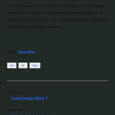
Yorumlarda kendi perspektiflerinizi paylaşın. Çünkü toprağa
atılan bir avuç kireç, aslında hepimizin hayatına değiyor. Ve
belki de en önemli soru şu: biz toprağı dengelerken, toplumsal
dengeyi de gözetebiliyor muyuz?
Tarih:
Makaleler
bu
de
kire
Önceki Yazı
Emsal hangi dilden ?
Sonraki Yazı