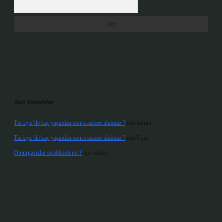
Son Yorumlar
Türkiye’de kaç yaşından sonra askere alınmaz ?
için
admin
Türkiye’de kaç yaşından sonra askere alınmaz ?
için
Ekin
Omurgasızlar sıcakkanlı mı ?
için
admin