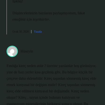
Işıktaş!
Düşüncelerinizin bazılarını paylaşmıyorum, fakat
emeğiniz için teşekkürler
.
Ocak 30, 2026
Yanıtla
Hüseyin
Fındığa kireç neden atılır ? üzerine yazılanlar hoş görünüyor,
yine de bazı yerler kısa geçilmiş gibi. Bu bilgiye küçük bir
çerçeve daha eklenebilir: Kireç taşından sönmemiş kireç elde
etmek kimyasal bir değişim midir? Kireç taşından sönmemiş
kireç elde edilmesi kimyasal bir değişimdir. Kireç neden
oluşur? Kireç , suyun içinde bulunan kalsiyum ve
magnezyum minerallerinin birikmesi sonucu oluşur. Bu