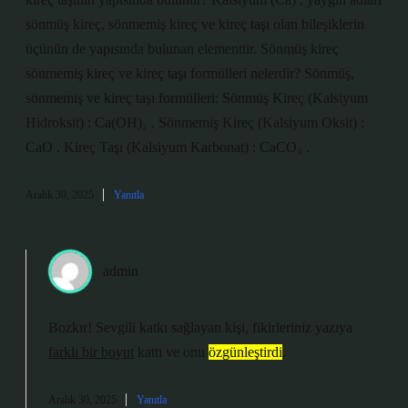
sönmüş kireç, sönmemiş kireç ve kireç taşı olan bileşiklerin
üçünün de yapısında bulunan elementtir. Sönmüş kireç
sönmemiş kireç ve kireç taşı formülleri nelerdir? Sönmüş,
sönmemiş ve kireç taşı formülleri: Sönmüş Kireç (Kalsiyum
Hidroksit) : Ca(OH)₂ . Sönmemiş Kireç (Kalsiyum Oksit) :
CaO . Kireç Taşı (Kalsiyum Karbonat) : CaCO₃ .
Aralık 30, 2025
Yanıtla
admin
Bozkır! Sevgili katkı sağlayan kişi, fikirleriniz yazıya
farklı bir boyut
kattı ve onu
özgünleştirdi
.
Aralık 30, 2025
Yanıtla