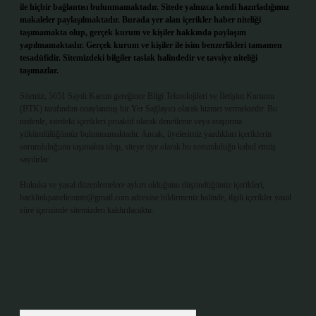
ile hiçbir bağlantısı bulunmamaktadır. Sitede yalnızca kendi hazırladığımız
makaleler paylaşılmaktadır. Burada yer alan içerikler haber niteliği
taşımamakta olup, gerçek kurum ve kişiler hakkında paylaşım
yapılmamaktadır. Gerçek kurum ve kişiler ile isim benzerlikleri tamamen
tesadüfidir. Sitemizdeki bilgiler taslak halindedir ve tavsiye niteliği
taşımazlar.
Sitemiz, 5651 Sayılı Kanun gereğince Bilgi Teknolojileri ve İletişim Kurumu
(BTK) tarafından onaylanmış bir Yer Sağlayıcı olarak hizmet vermektedir. Bu
nedenle, sitedeki içerikleri proaktif olarak denetleme veya araştırma
yükümlülüğümüz bulunmamaktadır. Ancak, üyelerimiz yazdıkları içeriklerin
sorumluluğunu taşımakta olup, siteye üye olarak bu sorumluluğu kabul etmiş
sayılırlar.
Hukuka ve yasal düzenlemelere aykırı olduğunu düşündüğünüz içerikleri,
backlinkpanelicomtr@gmail.com
adresine bildirmeniz halinde, ilgili içerikler yasal
süre içerisinde sitemizden kaldırılacaktır.
Arama