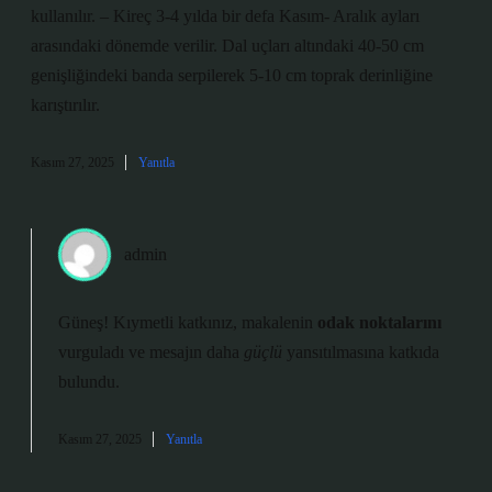
kullanılır. – Kireç 3-4 yılda bir defa Kasım- Aralık ayları
arasındaki dönemde verilir. Dal uçları altındaki 40-50 cm
genişliğindeki banda serpilerek 5-10 cm toprak derinliğine
karıştırılır.
Kasım 27, 2025
Yanıtla
admin
Güneş! Kıymetli katkınız, makalenin
odak noktalarını
vurguladı ve mesajın daha
güçlü
yansıtılmasına katkıda
bulundu.
Kasım 27, 2025
Yanıtla