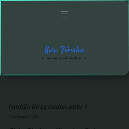
menüyü
Anasayfa
Gizlilik
Yasal
Hakkımızda
aç
Politikası
Uyarı
Kısa Fikirler
Zihnini tazeleyecek küçük satırlar.
Fındığa kireç neden atılır ?
Tarih: Kasım 27, 2025