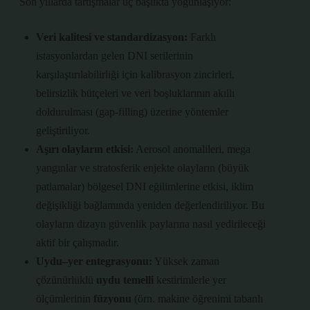
Son yıllarda tartışmalar üç başlıkta yoğunlaşıyor:
Veri kalitesi ve standardizasyon:
Farklı
istasyonlardan gelen DNI serilerinin
karşılaştırılabilirliği
için kalibrasyon zincirleri,
belirsizlik bütçeleri ve veri boşluklarının akıllı
doldurulması (gap-filling) üzerine yöntemler
geliştiriliyor.
Aşırı olayların etkisi:
Aerosol anomalileri
, mega
yangınlar ve stratosferik enjekte olayların (büyük
patlamalar) bölgesel DNI eğilimlerine etkisi, iklim
değişikliği bağlamında yeniden değerlendiriliyor. Bu
olayların dizayn güvenlik paylarına nasıl yedirileceği
aktif bir çalışmadır.
Uydu–yer entegrasyonu:
Yüksek zaman
çözünürlüklü
uydu temelli
kestirimlerle yer
ölçümlerinin
füzyonu
(örn. makine öğrenimi tabanlı