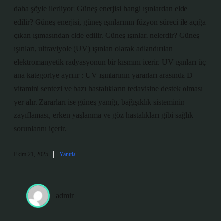
daha şöyle ilerliyor: Güneş enerjisi hangi ışınlardan elde
edilir? Güneş enerjisi, güneş ışınlarının füzyon süreci ile açığa
çıkan ışımasından elde edilir. Güneş ışınları nelerdir? Güneş
ışınları, ultraviyole (UV) ışınları olarak adlandırılan
elektromanyetik radyasyonun bir kısmını içerir. UV ışınları üç
ana kategoriye ayrılır : UV ışınlarının yararları arasında D
vitamini sentezi ve bazı hastalıkların tedavisine destek olması
yer alır. Zararları ise güneş yanığı, bağışıklık sisteminin
zayıflaması, erken yaşlanma ve göz hastalıkları gibi sağlık
sorunlarını içerir.
Ekim 21, 2025
Yanıtla
admin