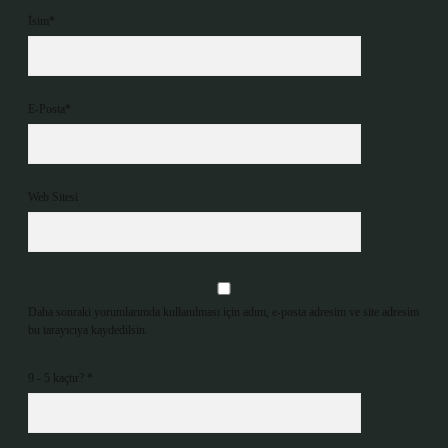
İsim*
E-Posta*
Web Sitesi
Daha sonraki yorumlarımda kullanılması için adım, e-posta adresim ve site adresim
bu tarayıcıya kaydedilsin.
9 - 5 kaçtır?
*