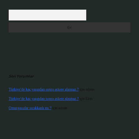
Arama
Son Yorumlar
Türkiye’de kaç yaşından sonra askere alınmaz ?
için
admin
Türkiye’de kaç yaşından sonra askere alınmaz ?
için
Ekin
Omurgasızlar sıcakkanlı mı ?
için
admin