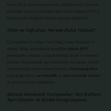
büyür; bu da direkt bileşeni azaltır, diffüzü artırır.
Volkanik
patlamalar
veya
toz taşınımları
gibi olaylar, bölgesel DNI’yi
haftalar-aylar ölçeğinde belirgin biçimde düşürebilir.
İklim ve Coğrafya: Nerede Daha Yüksek?
Çöl kuşakları (ör. Sahra, Orta Doğu, kuzey Meksika) ve
yüksek irtifalı, kuru platolar genellikle
yüksek DNI
potansiyeline sahiptir; çünkü bulutluluk düşük ve atmosfer
kurudur. Buna karşılık, kıyı kentlerinde yaz pusları, yüksek
nem ve aerosol, direkt bileşeni baskılar.
Yerel topoğrafya
(dağ-gölge etkisi),
mevsimsellik
ve
alaca karanlık süreleri
de gün içi profilini şekillendirir.
Güncel Akademik Tartışmalar: Veri Kalitesi,
Aşırı Olaylar ve Model Entegrasyonu