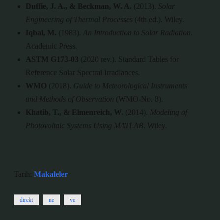
Duffie, J. A., & Beckman, W. A.
(2013).
Solar
Engineering of Thermal Processes
(4th ed.). Wiley.
Iqbal, M.
(1983).
An Introduction to Solar Radiation
.
Academic Press.
ASTM G173-03
(2020 rev.). Standard Tables for
Reference Solar Spectral Irradiances.
WMO
(2018).
Guide to Meteorological Instruments
and Methods of Observation
(WMO-No. 8).
Khatib, T., & Elmenreich, W.
(2014).
Modeling of
Photovoltaic Systems Using MATLAB
. Wiley.
Tarih:
Makaleler
direkt
ne
ve