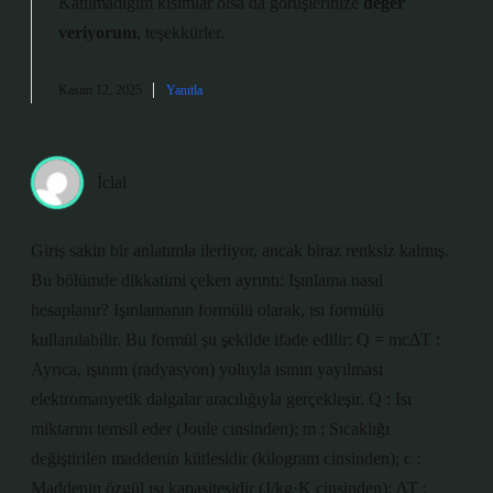
Katılmadığım kısımlar olsa da görüşlerinize
değer
veriyorum
, teşekkürler.
Kasım 12, 2025
Yanıtla
İclal
Giriş sakin bir anlatımla ilerliyor, ancak biraz renksiz kalmış.
Bu bölümde dikkatimi çeken ayrıntı: Işınlama nasıl
hesaplanır? Işınlamanın formülü olarak, ısı formülü
kullanılabilir. Bu formül şu şekilde ifade edilir: Q = mcΔT :
Ayrıca, ışınım (radyasyon) yoluyla ısının yayılması
elektromanyetik dalgalar aracılığıyla gerçekleşir. Q : Isı
miktarını temsil eder (Joule cinsinden); m : Sıcaklığı
değiştirilen maddenin kütlesidir (kilogram cinsinden); c :
Maddenin özgül ısı kapasitesidir (J/kg·K cinsinden); ΔT :