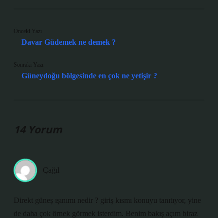
Önceki Yazı
Davar Güdemek ne demek ?
Sonraki Yazı
Güneydoğu bölgesinde en çok ne yetişir ?
14 Yorum
Çağıl
Direkt güneş ışınımı nedir ? giriş kısmı konuyu tanıtıyor, yine
de daha çok örnek görmek isterdim. Benim bakış açım biraz