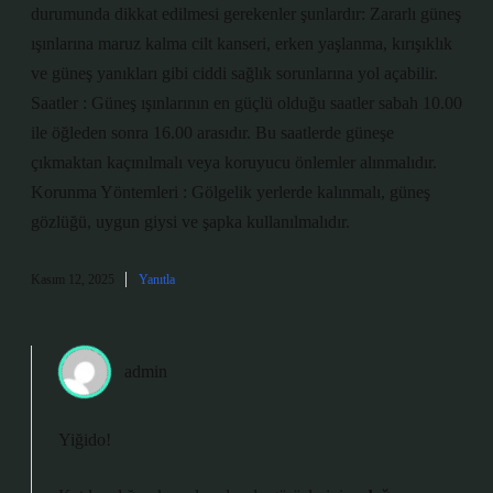
durumunda dikkat edilmesi gerekenler şunlardır: Zararlı güneş
ışınlarına maruz kalma cilt kanseri, erken yaşlanma, kırışıklık
ve güneş yanıkları gibi ciddi sağlık sorunlarına yol açabilir.
Saatler : Güneş ışınlarının en güçlü olduğu saatler sabah 10.00
ile öğleden sonra 16.00 arasıdır. Bu saatlerde güneşe
çıkmaktan kaçınılmalı veya koruyucu önlemler alınmalıdır.
Korunma Yöntemleri : Gölgelik yerlerde kalınmalı, güneş
gözlüğü, uygun giysi ve şapka kullanılmalıdır.
Kasım 12, 2025
Yanıtla
admin
Yiğido!