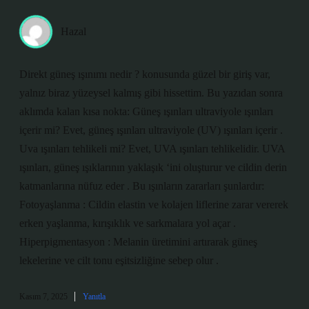
Hazal
Direkt güneş ışınımı nedir ? konusunda güzel bir giriş var,
yalnız biraz yüzeysel kalmış gibi hissettim. Bu yazıdan sonra
aklımda kalan kısa nokta: Güneş ışınları ultraviyole ışınları
içerir mi? Evet, güneş ışınları ultraviyole (UV) ışınları içerir .
Uva ışınları tehlikeli mi? Evet, UVA ışınları tehlikelidir. UVA
ışınları, güneş ışıklarının yaklaşık ‘ini oluşturur ve cildin derin
katmanlarına nüfuz eder . Bu ışınların zararları şunlardır:
Fotoyaşlanma : Cildin elastin ve kolajen liflerine zarar vererek
erken yaşlanma, kırışıklık ve sarkmalara yol açar .
Hiperpigmentasyon : Melanin üretimini artırarak güneş
lekelerine ve cilt tonu eşitsizliğine sebep olur .
Kasım 7, 2025
Yanıtla