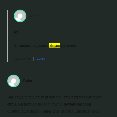
admin
İdil!
Yorumlarınız yazının
akışını
iyileştirdi.
Ocak 3, 2026
Yanıtla
Bulut
Başlangıç cümleleri yerli yerinde, ama bazı ifadeler tekrar
etmiş. Bu konuda akılda tutmanın faydalı olacağını
düşündüğüm detay: Güneş enerjisi hangi ışınlardan elde