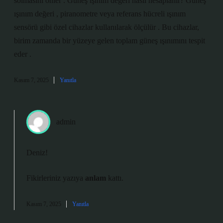
solmasını önler . Güneş ışınım değeri nasıl hesaplanır? Güneş
ışınım değeri , piranometre veya referans hücreli ışınım
sensörü gibi özel cihazlar kullanılarak ölçülür . Bu cihazlar,
birim zamanda bir yüzeye gelen toplam güneş ışınımını tespit
eder .
Kasım 7, 2025
Yanıtla
admin
Deniz!
Fikirleriniz yazıya
anlam
kattı.
Kasım 7, 2025
Yanıtla