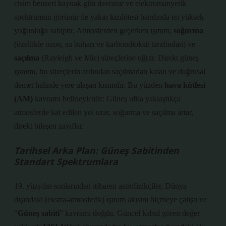
cisim benzeri kaynak gibi davranır ve elektromanyetik
spektrumun görünür ile yakın kızılötesi bandında en yüksek
yoğunluğa sahiptir. Atmosferden geçerken ışınım;
soğurma
(özellikle ozon, su buharı ve karbondioksit tarafından) ve
saçılma
(Rayleigh ve Mie) süreçlerine uğrar. Direkt güneş
ışınımı, bu süreçlerin ardından
saçılmadan kalan ve doğrusal
demet
halinde yere ulaşan kısımdır. Bu yüzden
hava kütlesi
(AM)
kavramı belirleyicidir: Güneş ufka yaklaştıkça
atmosferde kat edilen yol uzar, soğurma ve saçılma artar,
direkt bileşen zayıflar.
Tarihsel Arka Plan: Güneş Sabitinden
Standart Spektrumlara
19. yüzyılın sonlarından itibaren astrofizikçiler, Dünya
dışındaki (ekstra-atmosferik) ışınım akısını ölçmeye çalıştı ve
“
Güneş sabiti
” kavramı doğdu. Güncel kabul gören değer