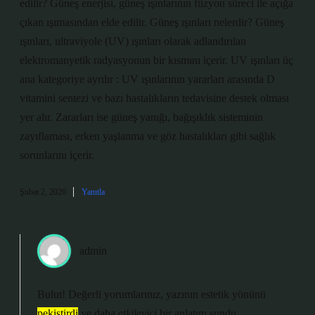
edilir? Güneş enerjisi, güneş ışınlarının füzyon süreci ile açığa
çıkan ışımasından elde edilir. Güneş ışınları nelerdir? Güneş
ışınları, ultraviyole (UV) ışınları olarak adlandırılan
elektromanyetik radyasyonun bir kısmını içerir. UV ışınları üç
ana kategoriye ayrılır : UV ışınlarının yararları arasında D
vitamini sentezi ve bazı hastalıkların tedavisine destek olması
yer alır. Zararları ise güneş yanığı, bağışıklık sisteminin
zayıflaması, erken yaşlanma ve göz hastalıkları gibi sağlık
sorunlarını içerir.
Şubat 2, 2026
Yanıtla
admin
Bulut! Değerli yorumlarınız, yazının estetik yönünü
pekiştirdi
ve daha
etkileyici
bir anlatım sundu.