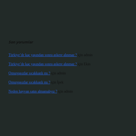
Son yorumlar
Türkiye’de kaç yaşından sonra askere alınmaz ?
için
admin
Türkiye’de kaç yaşından sonra askere alınmaz ?
için
Ekin
Omurgasızlar sıcakkanlı mı ?
için
admin
Omurgasızlar sıcakkanlı mı ?
için
İpek
Neden hayvan satın almamalıyız ?
için
admin