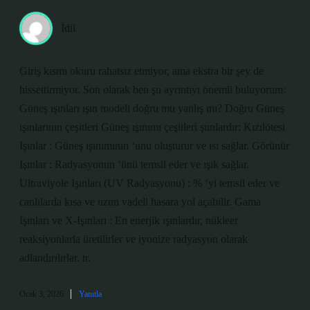
İdil
Giriş kısmı okuru rahatsız etmiyor, ama ekstra bir şey de
hissettirmiyor. Son olarak ben şu ayrıntıyı önemli buluyorum:
Güneş ışınları ışın modeli doğru mu yanlış mı? Doğru Güneş
ışınlarının çeşitleri Güneş ışınımı çeşitleri şunlardır: Kızılötesi
Işınlar : Güneş ışınımının ‘unu oluşturur ve ısı sağlar. Görünür
Işınlar : Radyasyonun ‘ünü temsil eder ve ışık sağlar.
Ultraviyole Işınları (UV Radyasyonu) : % ‘yi temsil eder ve
canlılarda kısa ve uzun vadeli hasara yol açabilir. Gama
Işınları ve X-Işınları : En enerjik ışınlardır, nükleer
reaksiyonlarla üretilirler ve iyonize radyasyon olarak
adlandırılırlar. tr.
Ocak 3, 2026
Yanıtla