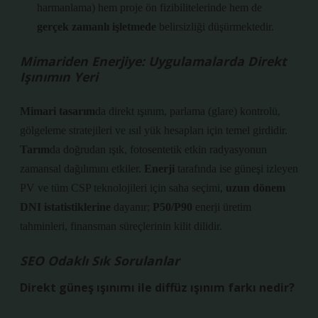
harmanlama) hem proje ön fizibilitelerinde hem de
gerçek zamanlı işletmede
belirsizliği düşürmektedir.
Mimariden Enerjiye: Uygulamalarda Direkt
Işınımın Yeri
Mimari tasarım
da direkt ışınım,
parlama (glare)
kontrolü,
gölgeleme stratejileri ve ısıl yük hesapları için temel girdidir.
Tarım
da doğrudan ışık, fotosentetik etkin radyasyonun
zamansal dağılımını etkiler.
Enerji
tarafında ise güneşi izleyen
PV ve tüm CSP teknolojileri için saha seçimi,
uzun dönem
DNI istatistiklerine
dayanır;
P50/P90
enerji üretim
tahminleri, finansman süreçlerinin kilit dilidir.
SEO Odaklı Sık Sorulanlar
Direkt güneş ışınımı ile diffüz ışınım farkı nedir?