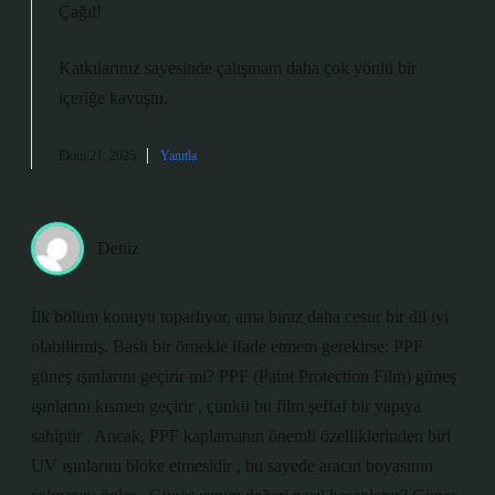
Çağıl!
Katkılarınız sayesinde çalışmam daha
çok yönlü
bir
içeriğe kavuştu.
Ekim 21, 2025
Yanıtla
Deniz
İlk bölüm konuyu toparlıyor, ama biraz daha cesur bir dil iyi
olabilirmiş. Basit bir örnekle ifade etmem gerekirse: PPF
güneş ışınlarını geçirir mi? PPF (Paint Protection Film) güneş
ışınlarını kısmen geçirir , çünkü bu film şeffaf bir yapıya
sahiptir . Ancak, PPF kaplamanın önemli özelliklerinden biri
UV ışınlarını bloke etmesidir , bu sayede aracın boyasının