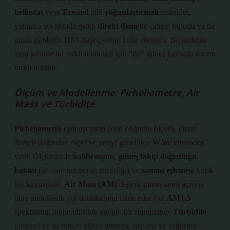
heliostat
veya
Fresnel
gibi
yoğunlaştırmalı
sistemler,
yalnızca açı altında gelen
direkt demet
le çalışır; bulutlu ya da
puslu günlerde DNI düşer, verim hızla etkilenir. Bu nedenle
aynı şehirde iki farklı teknoloji için “iyi” güneş kaynağı tanımı
farklı olabilir.
Ölçüm ve Modellenme: Pirheliometre, Air
Mass ve Türbidite
Pirheliometre
(güneşi takip eden doğrultu ölçeri), direkt
demeti doğrudan ölçer ve veriyi genellikle
W/m²
cinsinden
verir. Ölçümlerde
kalibrasyon
,
güneş takip doğruluğu
,
bakım
(ör. cam kubbenin temizliği) ve
zaman eşlemesi
kritik
hat kaynağıdır.
Air Mass (AM)
değeri, güneş zenit açısına
göre atmosferik yol uzunluğunu ifade eder (ör.
AM1.5
spektrumu, mühendislikte yaygın bir standarttır).
Türbidite
(aerosol ve su buharı yükü) arttıkça, saçılma ve soğurma