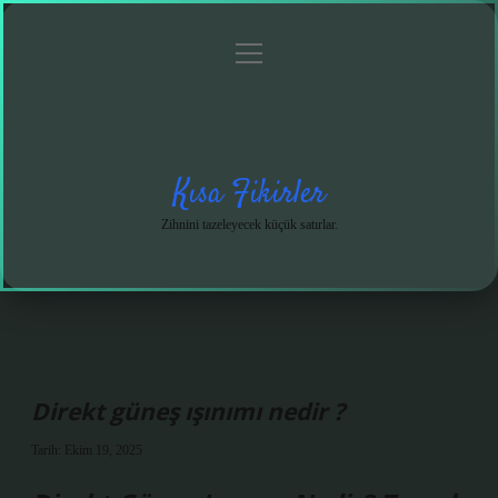
menüyü
Anasayfa
Gizlilik
Yasal
Hakkımızda
aç
Politikası
Uyarı
Kısa Fikirler
Zihnini tazeleyecek küçük satırlar.
Direkt güneş ışınımı nedir ?
Tarih: Ekim 19, 2025