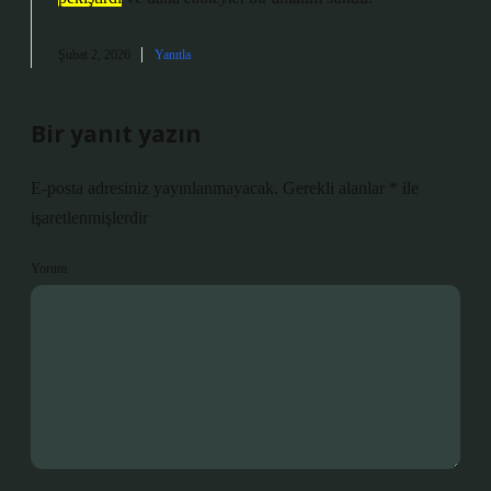
Şubat 2, 2026
Yanıtla
Bir yanıt yazın
E-posta adresiniz yayınlanmayacak.
Gerekli alanlar
*
ile
işaretlenmişlerdir
Yorum