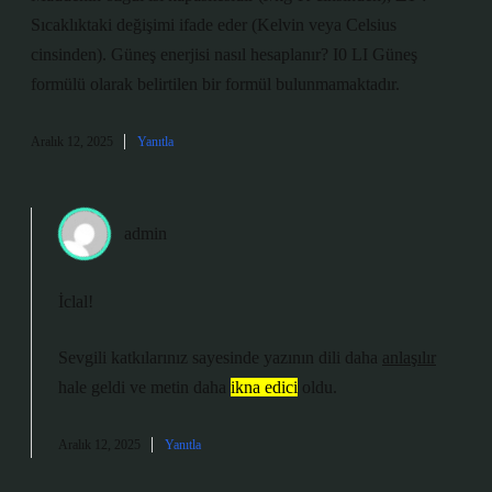
Sıcaklıktaki değişimi ifade eder (Kelvin veya Celsius
cinsinden). Güneş enerjisi nasıl hesaplanır? I0 LI Güneş
formülü olarak belirtilen bir formül bulunmamaktadır.
Aralık 12, 2025
Yanıtla
admin
İclal!
Sevgili katkılarınız sayesinde yazının dili daha
anlaşılır
hale geldi ve metin daha
ikna edici
oldu.
Aralık 12, 2025
Yanıtla