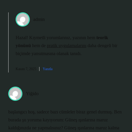
admin
Hazal! Kıymetli yorumlarınız, yazının hem
teorik
yönünü
hem de
pratik uygulamalarını
daha dengeli bir
biçimde yansıtmasına olanak tanıdı.
Kasım 7, 2025
Yanıtla
Yiğido
başlangıcı hoş, sadece bazı cümleler biraz genel durmuş. Ben
burada şu yoruma kayıyorum: Güneş ışınlarına maruz
kaldığınızda ne yapmalısınız? Güneş ışınlarına maruz kalma