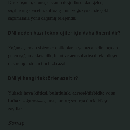
Direkt ışınım, Güneş diskinin doğrultusundan gelen,
saçılmamış demettir; diffüz ışınım ise gökyüzünde çoklu
saçılmalarla yönü dağılmış bileşendir.
DNI neden bazı teknolojiler için daha önemlidir?
Yoğunlaştırmalı sistemler optik olarak yalnızca belirli açıdan
gelen ışığı odaklayabilir; bulut ve aerosol artışı direkt bileşeni
düşürdüğünde üretim hızla azalır.
DNI’yi hangi faktörler azaltır?
Yüksek
hava kütlesi
,
bulutluluk
,
aerosol/türbidite
ve
su
buharı
soğurma–saçılmayı artırır; sonuçta direkt bileşen
zayıflar.
Sonuç