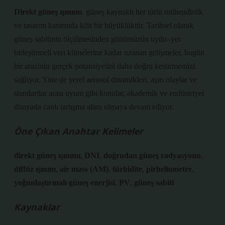
Direkt güneş ışınımı
, güneş kaynaklı her türlü mühendislik
ve tasarım kararında kilit bir büyüklüktür. Tarihsel olarak
güneş sabitinin ölçülmesinden günümüzün uydu–yer
birleştirmeli veri kümelerine kadar uzanan gelişmeler, bugün
bir arazinin gerçek potansiyelini daha doğru kestirmemizi
sağlıyor. Yine de yerel
aerosol dinamikleri
, aşırı olaylar ve
standartlar arası uyum gibi konular, akademik ve endüstriyel
dünyada canlı tartışma alanı olmaya devam ediyor.
Öne Çıkan Anahtar Kelimeler
direkt güneş ışınımı
,
DNI
,
doğrudan güneş radyasyonu
,
diffüz ışınım
,
air mass (AM)
,
türbidite
,
pirheliometre
,
yoğunlaştırmalı güneş enerjisi
,
PV
,
güneş sabiti
Kaynaklar