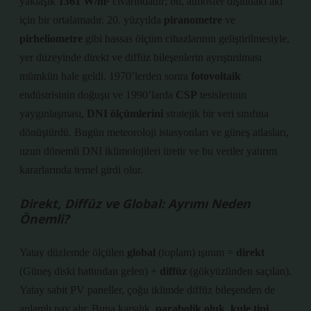
yaklaşık
1361 W/m²
civarındadır; bu, atmosfer dışındaki akı
için bir ortalamadır. 20. yüzyılda
piranometre
ve
pirheliometre
gibi hassas ölçüm cihazlarının geliştirilmesiyle,
yer düzeyinde direkt ve diffüz bileşenlerin ayrıştırılması
mümkün hale geldi. 1970’lerden sonra
fotovoltaik
endüstrisinin doğuşu ve 1990’larda
CSP
tesislerinin
yaygınlaşması,
DNI ölçümlerini
stratejik bir veri sınıfına
dönüştürdü. Bugün meteoroloji istasyonları ve güneş atlasları,
uzun dönemli
DNI iklimolojileri
üretir ve bu veriler yatırım
kararlarında temel girdi olur.
Direkt, Diffüz ve Global: Ayrımı Neden
Önemli?
Yatay düzlemde ölçülen
global
(toplam) ışınım =
direkt
(Güneş diski hattından gelen) +
diffüz
(gökyüzünden saçılan).
Yatay sabit PV paneller, çoğu iklimde diffüz bileşenden de
anlamlı pay alır. Buna karşılık,
parabolik oluk
,
kule tipi