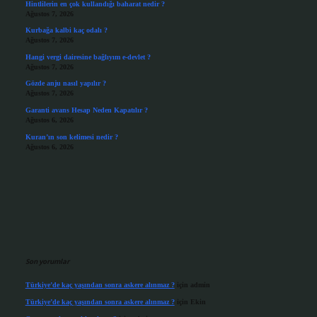
Hintlilerin en çok kullandığı baharat nedir ?
Ağustos 7, 2026
Kurbağa kalbi kaç odalı ?
Ağustos 7, 2026
Hangi vergi dairesine bağlıyım e-devlet ?
Ağustos 7, 2026
Gözde anju nasıl yapılır ?
Ağustos 7, 2026
Garanti avans Hesap Neden Kapatılır ?
Ağustos 6, 2026
Kuran’ın son kelimesi nedir ?
Ağustos 6, 2026
Son yorumlar
Türkiye’de kaç yaşından sonra askere alınmaz ?
için
admin
Türkiye’de kaç yaşından sonra askere alınmaz ?
için
Ekin