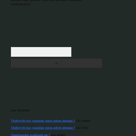
kaldırılacaktır.
Arama
Son Yorumlar
Türkiye’de kaç yaşından sonra askere alınmaz ?
için
admin
Türkiye’de kaç yaşından sonra askere alınmaz ?
için
Ekin
Omurgasızlar sıcakkanlı mı ?
için
admin