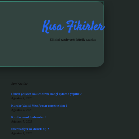
Kısa Fikirler
Zihnini tazeleyecek küçük satırlar.
Sidebar
grandoperabet giriş
Son Yazılar
Limon çelikten köklendirme hangi aylarda yapılır ?
Ağustos 7, 2026
Kurtlar Vadisi Mete Aymar gerçekte kim ?
Ağustos 7, 2026
Kurtlar nasıl beslenirler ?
Ağustos 7, 2026
Intermediyer ne demek tıp ?
Ağustos 7, 2026