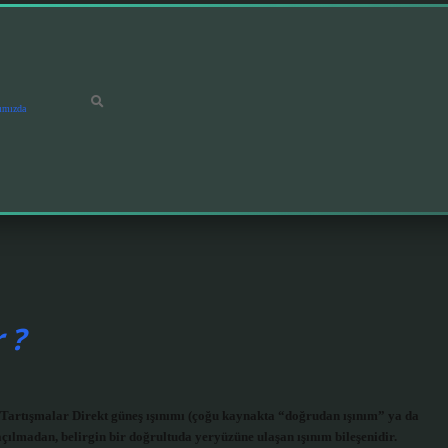
ımızda
 ?
Tartışmalar Direkt güneş ışınımı (çoğu kaynakta “doğrudan ışınım” ya da
çılmadan, belirgin bir doğrultuda yeryüzüne ulaşan ışınım bileşenidir.