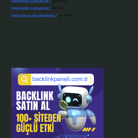
Omurgasızlar sıcakkanlı mı ?
için
admin
Omurgasızlar sıcakkanlı mı ?
için
İpek
Neden hayvan satın almamalıyız ?
için
admin