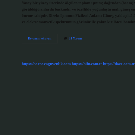
Yatay bir yüzey üzerinde ölçülen toplam ışınım; doğrudan (beam) ve 
görüldüğü anlarda baskındır ve özellikle yoğunlaştırmalı güneş enerj
öneme sahiptir. Direkt Işınımın Fiziksel Anlamı Güneş, yaklaşık 5 
ve elektromanyetik spektrumun görünür ile yakın kızılötesi band
Direkt
Devamını okuyun
14 Yorum
güneş
ışınımı
nedir
?
https://bornovaguvenlik.com
https://hifu.com.tr
https://doze.com.tr