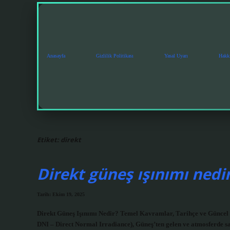
Anasayfa
Gizlilik Politikası
Yasal Uyarı
Hakk
Etiket:
direkt
Direkt güneş ışınımı nedir
Tarih: Ekim 19, 2025
Direkt Güneş Işınımı Nedir? Temel Kavramlar, Tarihçe ve Güncel 
DNI – Direct Normal Irradiance), Güneş’ten gelen ve atmosferde sa