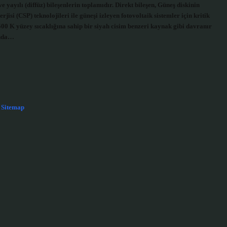
yayılı (diffüz) bileşenlerin toplamıdır. Direkt bileşen, Güneş diskinin
isi (CSP) teknolojileri ile güneşi izleyen fotovoltaik sistemler için kritik
500 K yüzey sıcaklığına sahip bir siyah cisim benzeri kaynak gibi davranır
ında…
Sitemap