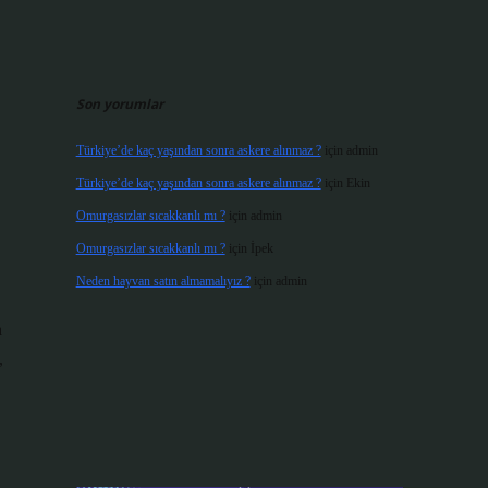
Son yorumlar
Türkiye’de kaç yaşından sonra askere alınmaz ?
için
admin
Türkiye’de kaç yaşından sonra askere alınmaz ?
için
Ekin
Omurgasızlar sıcakkanlı mı ?
için
admin
Omurgasızlar sıcakkanlı mı ?
için
İpek
Neden hayvan satın almamalıyız ?
için
admin
a
,