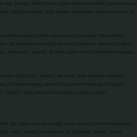
m taşır. Burada, kelime bazen kişinin toplumsal statüsü, bazen de sosya
farklı coğrafyalarındaki farklı kültürel dinamikler, meşrep kavramını da
tropolde yaşamış birinin meşrep anlayışı arasında farklar olabilir.
ha çok toplumun kabul ettiği davranış biçimlerine sıkı sıkıya bağlıdır.
kar, dolayısıyla “meşrep” de daha özgür ve farklı biçimlerde karşımıza
rmlar olduğu için, “meşrep” her yerde farklı anlamlar taşıyabilir.
aha çok modernleşmiş, metropol yaşamını benimsemiş bir kişinin
 “meşrep” daha geleneksel bir toplum yapısını yansıtır.
lidir. Bir kişinin nasıl davrandığı, ne tür sosyal çevrelerde bulunduğu,
ediği, onun “meşrep”ini oluşturur. Bu bağlamda, meşrep, sosyal