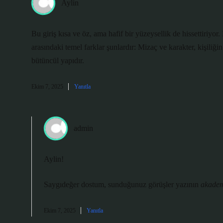
Aylin
Bu giriş kısa ve öz, ama hafif bir yüzeysellik de hissettiriyo
arasındaki temel farklar şunlardır: Mizaç ve karakter, kişiliğin
bütüncül yapıdır.
Ekim 7, 2025
Yanıtla
admin
Aylin!
Saygıdeğer dostum, sunduğunuz görüşler yazının
akadem
Ekim 7, 2025
Yanıtla