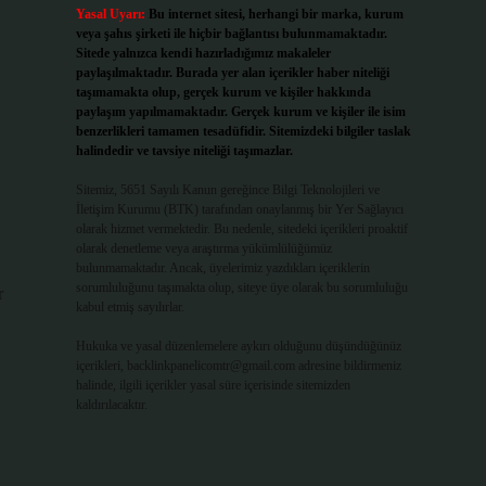
Yasal Uyarı:
Bu internet sitesi, herhangi bir marka, kurum
veya şahıs şirketi ile hiçbir bağlantısı bulunmamaktadır.
Sitede yalnızca kendi hazırladığımız makaleler
paylaşılmaktadır. Burada yer alan içerikler haber niteliği
taşımamakta olup, gerçek kurum ve kişiler hakkında
paylaşım yapılmamaktadır. Gerçek kurum ve kişiler ile isim
benzerlikleri tamamen tesadüfidir. Sitemizdeki bilgiler taslak
halindedir ve tavsiye niteliği taşımazlar.
Sitemiz, 5651 Sayılı Kanun gereğince Bilgi Teknolojileri ve
İletişim Kurumu (BTK) tarafından onaylanmış bir Yer Sağlayıcı
olarak hizmet vermektedir. Bu nedenle, sitedeki içerikleri proaktif
olarak denetleme veya araştırma yükümlülüğümüz
bulunmamaktadır. Ancak, üyelerimiz yazdıkları içeriklerin
sorumluluğunu taşımakta olup, siteye üye olarak bu sorumluluğu
r
kabul etmiş sayılırlar.
Hukuka ve yasal düzenlemelere aykırı olduğunu düşündüğünüz
içerikleri,
backlinkpanelicomtr@gmail.com
adresine bildirmeniz
halinde, ilgili içerikler yasal süre içerisinde sitemizden
kaldırılacaktır.