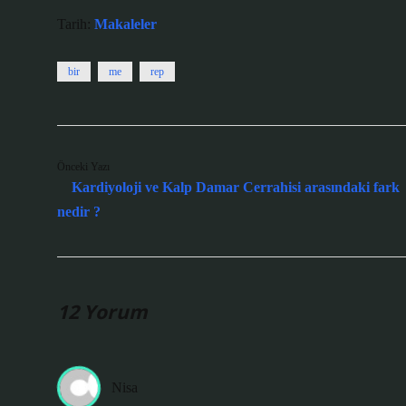
Tarih:
Makaleler
bir
me
rep
Önceki Yazı
Kardiyoloji ve Kalp Damar Cerrahisi arasındaki fark
nedir ?
12 Yorum
Nisa