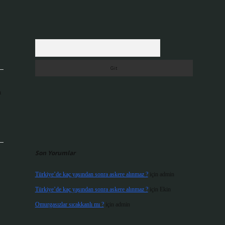
Arama
ı
Son Yorumlar
Türkiye’de kaç yaşından sonra askere alınmaz ?
için
admin
Türkiye’de kaç yaşından sonra askere alınmaz ?
için
Ekin
Omurgasızlar sıcakkanlı mı ?
için
admin