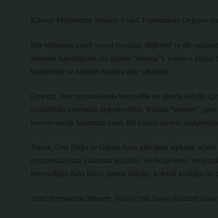
Küresel Perspektifte Meşrep: Farklı Toplumlarda Değişen A
Her toplumun kendi sosyal normları, değerleri ve dil yapıların
anlamda bakıldığında, bir kişinin “meşrep”i, yalnızca kişisel
biçimlerine ve kültürel kodlara göre şekillenir.
Örneğin, Batı toplumlarında bireysellik ön planda olduğu için,
özgürlükler üzerinden değerlendirilir. Burada “meşrep”, genelli
kavram olarak karşımıza çıkar. Bir kişinin giyimi, alışkanlıkla
Ancak, Orta Doğu ve Güney Asya gibi daha topluluk odaklı k
uygunlukla daha yakından ilişkilidir. Bu bölgelerde, bir kişin
bireyselliğin daha ikinci planda olduğu, kolektif kimliğin ön pl
Yerel Perspektifte Meşrep: Türkiye’nin Sosyo-Kültürel Dinam