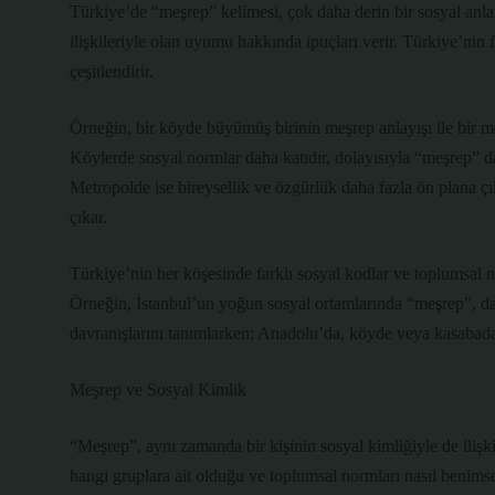
Türkiye’de “meşrep” kelimesi, çok daha derin bir sosyal anla
ilişkileriyle olan uyumu hakkında ipuçları verir. Türkiye’nin 
çeşitlendirir.
Örneğin, bir köyde büyümüş birinin meşrep anlayışı ile bir me
Köylerde sosyal normlar daha katıdır, dolayısıyla “meşrep” da
Metropolde ise bireysellik ve özgürlük daha fazla ön plana çı
çıkar.
Türkiye’nin her köşesinde farklı sosyal kodlar ve toplumsal no
Örneğin, İstanbul’un yoğun sosyal ortamlarında “meşrep”, d
davranışlarını tanımlarken; Anadolu’da, köyde veya kasabada,
Meşrep ve Sosyal Kimlik
“Meşrep”, aynı zamanda bir kişinin sosyal kimliğiyle de ilişki
hangi gruplara ait olduğu ve toplumsal normları nasıl benims