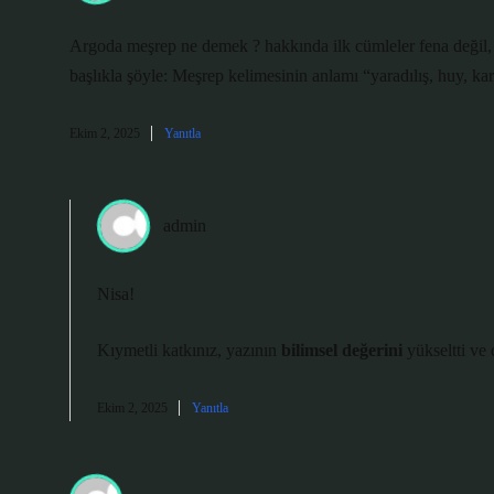
Argoda meşrep ne demek ? hakkında ilk cümleler fena değil,
başlıkla şöyle: Meşrep kelimesinin anlamı “yaradılış, huy, kar
Ekim 2, 2025
Yanıtla
admin
Nisa!
Kıymetli katkınız, yazının
bilimsel değerini
yükseltti ve
Ekim 2, 2025
Yanıtla