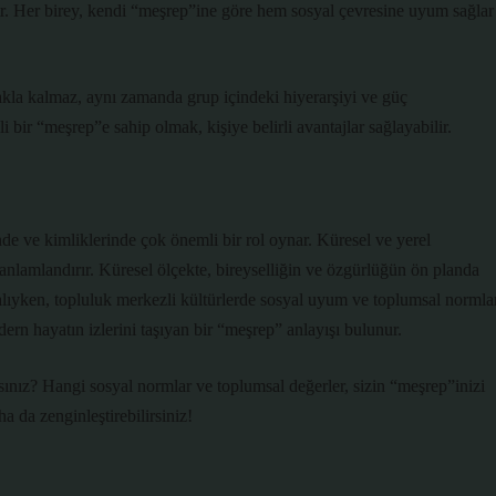
rir. Her birey, kendi “meşrep”ine göre hem sosyal çevresine uyum sağlar
akla kalmaz, aynı zamanda grup içindeki hiyerarşiyi ve güç
li bir “meşrep”e sahip olmak, kişiye belirli avantajlar sağlayabilir.
nde ve kimliklerinde çok önemli bir rol oynar. Küresel ve yerel
e anlamlandırır. Küresel ölçekte, bireyselliğin ve özgürlüğün ön planda
lıyken, topluluk merkezli kültürlerde sosyal uyum ve toplumsal normla
rn hayatın izlerini taşıyan bir “meşrep” anlayışı bulunur.
sınız? Hangi sosyal normlar ve toplumsal değerler, sizin “meşrep”inizi
a da zenginleştirebilirsiniz!