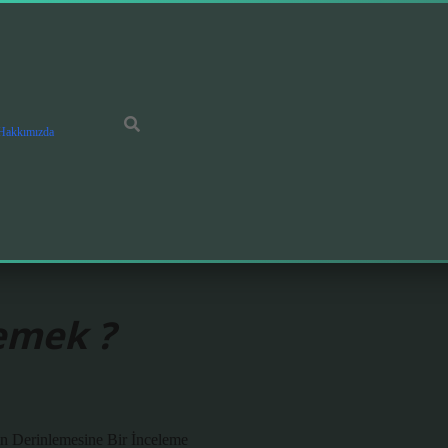
Hakkımızda
emek ?
n Derinlemesine Bir İnceleme