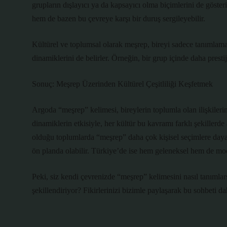
grupların dışlayıcı ya da kapsayıcı olma biçimlerini de göste
hem de bazen bu çevreye karşı bir duruş sergileyebilir.
Kültürel ve toplumsal olarak meşrep, bireyi sadece tanımlam
dinamiklerini de belirler. Örneğin, bir grup içinde daha prestij
Sonuç: Meşrep Üzerinden Kültürel Çeşitliliği Keşfetmek
Argoda “meşrep” kelimesi, bireylerin toplumla olan ilişkileri
dinamiklerin etkisiyle, her kültür bu kavramı farklı şekillerd
olduğu toplumlarda “meşrep” daha çok kişisel seçimlere daya
ön planda olabilir. Türkiye’de ise hem geleneksel hem de mode
Peki, siz kendi çevrenizde “meşrep” kelimesini nasıl tanımlar
şekillendiriyor? Fikirlerinizi bizimle paylaşarak bu sohbeti dah