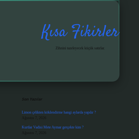
Kısa Fikirler
Zihnini tazeleyecek küçük satırlar.
Sidebar
grandoperabet gi
Son Yazılar
Limon çelikten köklendirme hangi aylarda yapılır ?
Ağustos 7, 2026
Kurtlar Vadisi Mete Aymar gerçekte kim ?
Ağustos 7, 2026