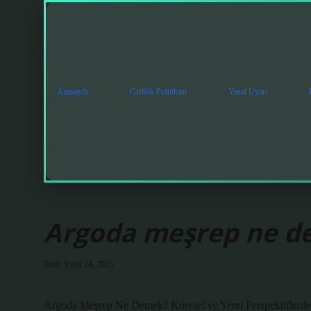
Anasayfa
Gizlilik Politikası
Yasal Uyarı
Argoda meşrep ne d
Tarih: Eylül 24, 2025
Argoda Meşrep Ne Demek? Küresel ve Yerel Perspektiflerde