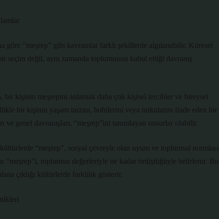
nlamlar
a göre “meşrep” gibi kavramlar farklı şekillerde algılanabilir. Küresel
 bir seçim değil, aynı zamanda toplumunun kabul ettiği davranış
 bir kişinin meşrepini anlamak daha çok kişisel tercihler ve bireysel
kle bir kişinin yaşam tarzını, hobilerini veya tutkularını ifade eden bir
rı ve genel davranışları, “meşrep”ini tanımlayan unsurlar olabilir.
ültürlerde “meşrep”, sosyal çevreyle olan uyum ve toplumsal normlar
in “meşrep”i, toplumun değerleriyle ne kadar örtüştüğüyle belirlenir. Bu
ana çıktığı kültürlerde farklılık gösterir.
ikleri