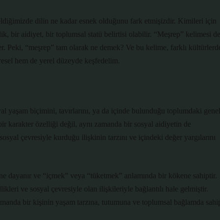
geldiğimizde dilin ne kadar esnek olduğunu fark etmişizdir. Kimileri için
lik, bir aidiyet, bir toplumsal statü belirtisi olabilir. “Meşrep” kelimesi de
er. Peki, “meşrep” tam olarak ne demek? Ve bu kelime, farklı kültürlerd
üresel hem de yerel düzeyde keşfedelim.
yal yaşam biçimini, tavırlarını, ya da içinde bulunduğu toplumdaki gene
bir karakter özelliği değil, aynı zamanda bir sosyal aidiyetin de
osyal çevresiyle kurduğu ilişkinin tarzını ve içindeki değer yargılarını
e dayanır ve “içmek” veya “tüketmek” anlamında bir kökene sahiptir.
leri ve sosyal çevresiyle olan ilişkileriyle bağlantılı hale gelmiştir.
zamanda bir kişinin yaşam tarzına, tutumuna ve toplumsal bağlamda sahi