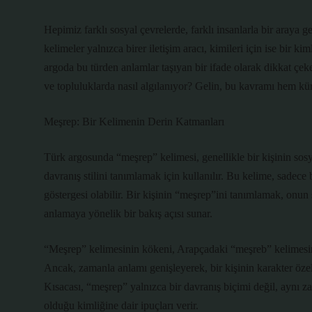
Hepimiz farklı sosyal çevrelerde, farklı insanlarla bir araya 
kelimeler yalnızca birer iletişim aracı, kimileri için ise bir kim
argoda bu türden anlamlar taşıyan bir ifade olarak dikkat çek
ve topluluklarda nasıl algılanıyor? Gelin, bu kavramı hem k
Meşrep: Bir Kelimenin Derin Katmanları
Türk argosunda “meşrep” kelimesi, genellikle bir kişinin sos
davranış stilini tanımlamak için kullanılır. Bu kelime, sadece 
göstergesi olabilir. Bir kişinin “meşrep”ini tanımlamak, onun s
anlamaya yönelik bir bakış açısı sunar.
“Meşrep” kelimesinin kökeni, Arapçadaki “meşreb” kelimesin
Ancak, zamanla anlamı genişleyerek, bir kişinin karakter özellik
Kısacası, “meşrep” yalnızca bir davranış biçimi değil, aynı 
olduğu kimliğine dair ipuçları verir.