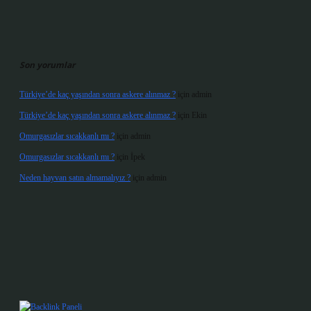
Son yorumlar
Türkiye’de kaç yaşından sonra askere alınmaz ?
için
admin
Türkiye’de kaç yaşından sonra askere alınmaz ?
için
Ekin
Omurgasızlar sıcakkanlı mı ?
için
admin
Omurgasızlar sıcakkanlı mı ?
için
İpek
Neden hayvan satın almamalıyız ?
için
admin