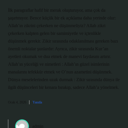
İlk paragraflar hafif bir merak oluşturuyor, ama çok da
şaşırtmıyor. Bence küçük bir ek açıklama daha yerinde olur:
Allah’ın zikrini çekerken ne düşünmeliyiz? Allah zikri
çekerken kalpten gelen bir samimiyetle ve içtenlikle
düşünmek gerekir. Zikir sırasında odaklanılması gereken bazı
önemli noktalar şunlardır: Ayrıca, zikir sırasında Kur’an
ayetleri okumak ve dua etmek de manevi faydasını artırır.
Allah’ın yüceliği ve nimetleri : Allah’ın güzel isimlerinin
manalarını tefekkür etmek ve O’nun azametini düşünmek.
Dünya meselelerinden uzak durmak : Zikir sırasında dünya ile
ilgili düşünceleri bir kenara bırakıp, sadece Allah’a yönelmek.
Ocak 4, 2026
Yanıtla
admin