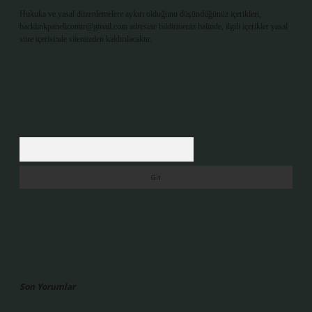
Hukuka ve yasal düzenlemelere aykırı olduğunu düşündüğünüz içerikleri,
backlinkpanelicomtr@gmail.com
adresine bildirmeniz halinde, ilgili içerikler yasal
süre içerisinde sitemizden kaldırılacaktır.
Arama
Son Yorumlar