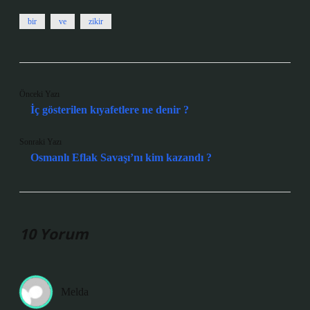
bir
ve
zikir
Önceki Yazı
İç gösterilen kıyafetlere ne denir ?
Sonraki Yazı
Osmanlı Eflak Savaşı’nı kim kazandı ?
10 Yorum
Melda