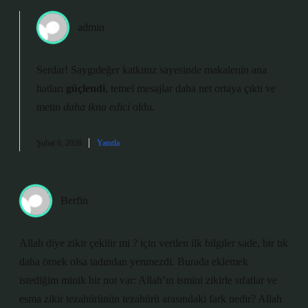
admin
Serdar! Saygıdeğer katkınız sayesinde makalenin ana
hatları
güçlendi
, temel mesajlar daha net ortaya çıktı ve
metin
daha ikna edici
oldu.
Şubat 6, 2026
Yanıtla
Berfin
Allah diye zikir çekilir mi ? için verilen ilk bilgiler sade, bir tık
daha örnek olsa tadından yenmezdi. Burada eklemek
istediğim minik bir not var: Allah’ın ismini zikirle sıfatlar ve
esma zikir tezahürünün tezahürü arasındaki fark nedir? Allah