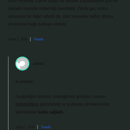
zarar verebilir. Zikrin doğru bir şekilde yapılabilmesi için bir
mürşid-i kamilin rehberliği önemlidir. Zikrin geç netice
almasının bir diğer sebebi de, zikir sırasında kalbin dünya
zevklerine bağlı kalması olabilir.
Şubat 1, 2026
Yanıtla
admin
Kardelen!
Saygıdeğer dostum, sunduğunuz görüşler yazının
bütünlüğünü
güçlendirdi ve konunun
derinlemesine
işlenmesine
katkı sağladı
.
Şubat 1, 2026
Yanıtla