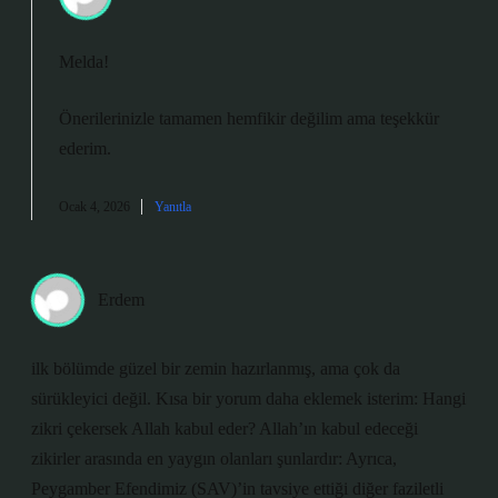
Melda!
Önerilerinizle tamamen hemfikir değilim ama
teşekkür
ederim
.
Ocak 4, 2026
Yanıtla
Erdem
ilk bölümde güzel bir zemin hazırlanmış, ama çok da
sürükleyici değil. Kısa bir yorum daha eklemek isterim: Hangi
zikri çekersek Allah kabul eder? Allah’ın kabul edeceği
zikirler arasında en yaygın olanları şunlardır: Ayrıca,
Peygamber Efendimiz (SAV)’in tavsiye ettiği diğer faziletli