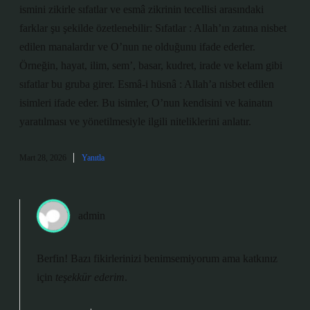
ismini zikirle sıfatlar ve esmâ zikrinin tecellisi arasındaki
farklar şu şekilde özetlenebilir: Sıfatlar : Allah’ın zatına nisbet
edilen manalardır ve O’nun ne olduğunu ifade ederler.
Örneğin, hayat, ilim, sem’, basar, kudret, irade ve kelam gibi
sıfatlar bu gruba girer. Esmâ-i hüsnâ : Allah’a nisbet edilen
isimleri ifade eder. Bu isimler, O’nun kendisini ve kainatın
yaratılması ve yönetilmesiyle ilgili niteliklerini anlatır.
Mart 28, 2026
Yanıtla
admin
Berfin! Bazı fikirlerinizi benimsemiyorum ama katkınız
için
teşekkür ederim
.