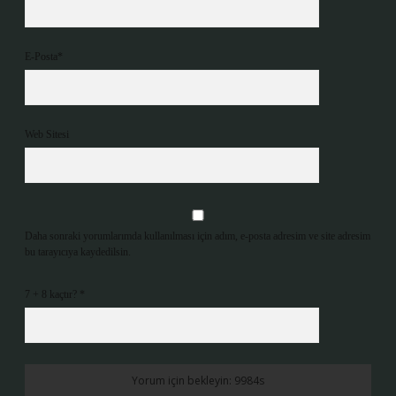
E-Posta*
Web Sitesi
Daha sonraki yorumlarımda kullanılması için adım, e-posta adresim ve site adresim
bu tarayıcıya kaydedilsin.
7 + 8 kaçtır?
*