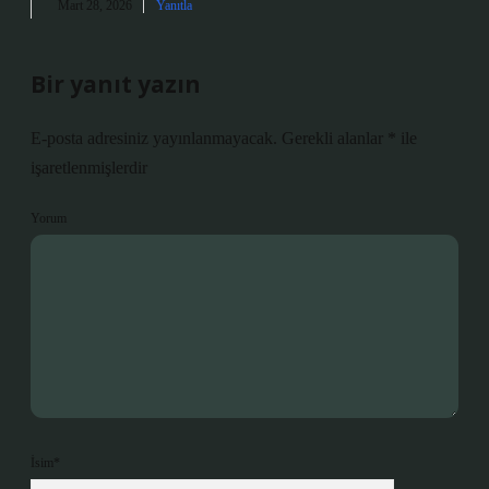
Mart 28, 2026
Yanıtla
Bir yanıt yazın
E-posta adresiniz yayınlanmayacak.
Gerekli alanlar
*
ile
işaretlenmişlerdir
Yorum
İsim*