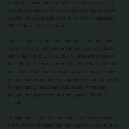
modern düşüncenin temel meseleleriyle birleştirerek, Allah
diye zikir çekmenin, insanın varoluşsal yolculuğu ve manevi
gerçeklik ile nasıl kesiştiğine dair bir iz sürmeye çalışacağız.
Zikir: Tekrarın Gücü ve Tanımı
Zikir, Arapça bir kelime olup, “hatırlamak” anlamına gelir.
İslam’da, Allah’ın adının tekrar edilmesi, Allah’a yaklaşma
çabası olarak görülür. Ancak zikir, yalnızca sesli tekrarların
ötesinde, bir içsel uyanışı, bir tür “manevi meditasyon”u ifade
eder. Zikir, bir kelime, bir düşünce ya da bir olguya yönelme
eylemi olarak insanın içindeki dinginlik ve huzuru aramasıyla
da bağlantılıdır. Felsefi olarak zikir, insanın varoluşsal
anlamını, kendisini ve evreni sorgulaması ile doğrudan
ilişkilidir.
Bu bağlamda, “Allah diye zikir çekilir mi?” sorusu sadece
dini bir mesele olmaktan çıkıp, daha geniş bir varlık, bilgi ve