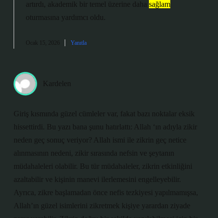
artırdı, akademik bir temel üzerine daha
sağlam
oturmasına yardımcı oldu.
Ocak 15, 2026
Yanıtla
Kardelen
Giriş kısmında güzel cümleler var, fakat bazı noktalar eksik
hissettirdi. Bu yazı bana şunu hatırlattı: Allah ‘ın adıyla zikir
neden geç sonuç veriyor? Allah ismi ile zikrin geç netice
alınmasının nedeni, zikir sırasında nefsin ve şeytanın
müdahaleleri olabilir. Bu tür müdahaleler, zikrin etkinliğini
azaltabilir ve kişinin manevi ilerlemesini engelleyebilir.
Ayrıca, zikre başlamadan önce nefis tezkiyesi yapılmamışsa,
Allah’ın güzel isimlerini zikretmek kişiye yarardan ziyade