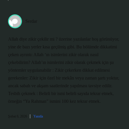
Serdar
Allah diye zikir çekilir mi ? üzerine yazılanlar hoş görünüyor,
yine de bazı yerler kısa geçilmiş gibi. Bu bölümde dikkatimi
çeken ayrıntı: Allah ‘ın isimlerini zikir olarak nasıl
çekebilirim? Allah’ın isimlerini zikir olarak çekmek için şu
yöntemler uygulanabilir : Zikir çekerken dikkat edilmesi
gerekenler: Zikir için özel bir mekân veya zaman şartı yoktur,
ancak sabah ve akşam saatlerinde yapılması tavsiye edilir.
Tesbih çekmek : Belirli bir ismi belirli sayıda tekrar etmek,
örneğin “Ya Rahman” ismini 100 kez tekrar etmek.
Şubat 6, 2026
Yanıtla