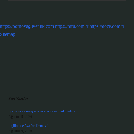
https://bornovaguvenlik.com
https://hifu.com.tr
https://doze.com.tr
Sitemap
Sidebar
Son Yazılar
İş avansı ve maaş avansı arasındaki fark nedir ?
Ağustos 9, 2026
İngilizcede Ava Ne Demek ?
Ağustos 9, 2026