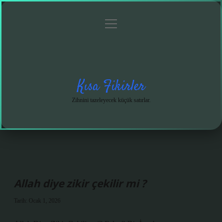
menüyü
Anasayfa
Gizlilik
Yasal
Hakkımızda
aç
Politikası
Uyarı
Kısa Fikirler
Zihnini tazeleyecek küçük satırlar.
Allah diye zikir çekilir mi ?
Tarih: Ocak 1, 2026