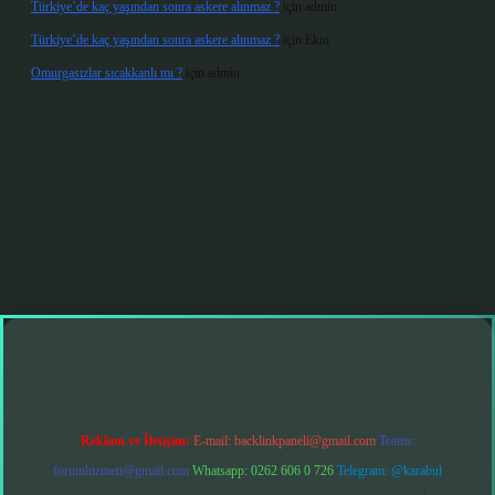
Türkiye’de kaç yaşından sonra askere alınmaz ?
için
admin
Türkiye’de kaç yaşından sonra askere alınmaz ?
için
Ekin
Omurgasızlar sıcakkanlı mı ?
için
admin
et giriş
Reklam ve İletişim:
E-mail:
backlinkpaneli@gmail.com
Teams:
forumhizmeti@gmail.com
Whatsapp: 0262 606 0 726
Telegram: @karabul