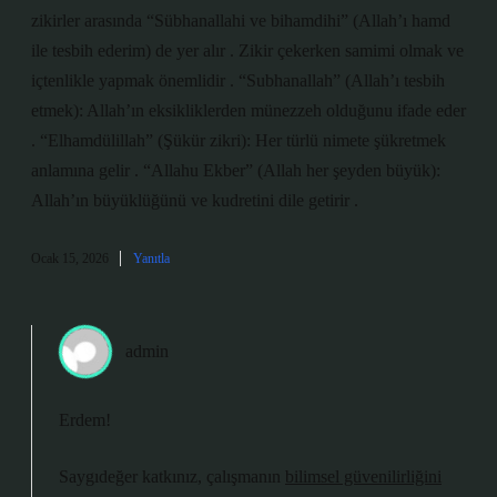
zikirler arasında “Sübhanallahi ve bihamdihi” (Allah’ı hamd
ile tesbih ederim) de yer alır . Zikir çekerken samimi olmak ve
içtenlikle yapmak önemlidir . “Subhanallah” (Allah’ı tesbih
etmek): Allah’ın eksikliklerden münezzeh olduğunu ifade eder
. “Elhamdülillah” (Şükür zikri): Her türlü nimete şükretmek
anlamına gelir . “Allahu Ekber” (Allah her şeyden büyük):
Allah’ın büyüklüğünü ve kudretini dile getirir .
Ocak 15, 2026
Yanıtla
admin
Erdem!
Saygıdeğer katkınız, çalışmanın
bilimsel güvenilirliğini