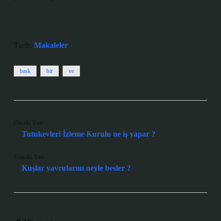
Tarih:
Makaleler
bask
bir
ve
Önceki Yazı
Tutukevleri İzleme Kurulu ne iş yapar ?
Sonraki Yazı
Kuşlar yavrularını neyle besler ?