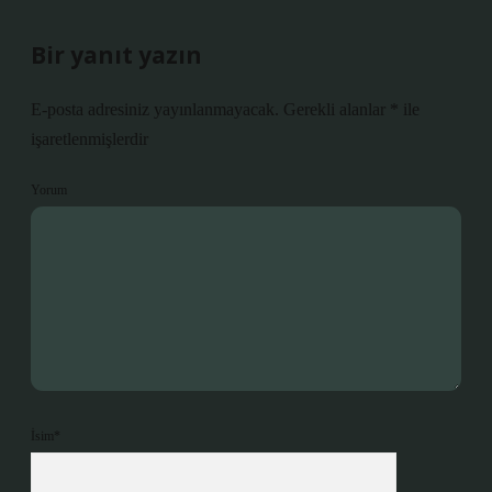
Bir yanıt yazın
E-posta adresiniz yayınlanmayacak.
Gerekli alanlar
*
ile
işaretlenmişlerdir
Yorum
İsim*