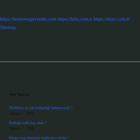
https://bornovaguvenlik.com
https://hifu.com.tr
https://doze.com.tr
Sitemap
Sidebar
Son Yazılar
Hintlilerin en çok kullandığı baharat nedir ?
Ağustos 7, 2026
Kurbağa kalbi kaç odalı ?
Ağustos 7, 2026
Hangi vergi dairesine bağlıyım e-devlet ?