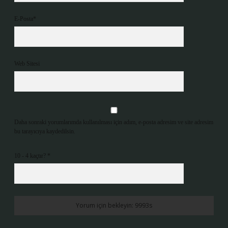
E-Posta*
Web Sitesi
Daha sonraki yorumlarımda kullanılması için adım, e-posta adresim ve site adresim
bu tarayıcıya kaydedilsin.
10 - 4 kaçtır?
*