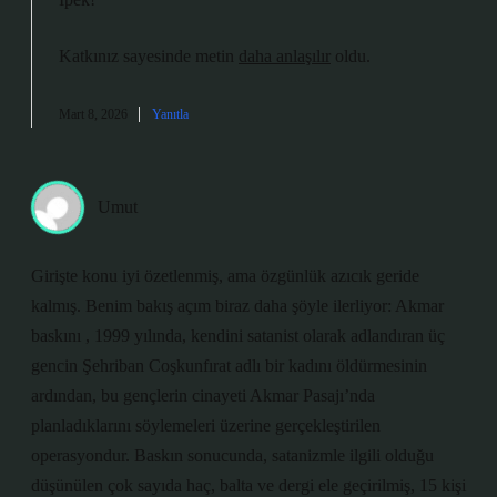
Katkınız sayesinde metin
daha anlaşılır
oldu.
Mart 8, 2026
Yanıtla
Umut
Girişte konu iyi özetlenmiş, ama özgünlük azıcık geride
kalmış. Benim bakış açım biraz daha şöyle ilerliyor: Akmar
baskını , 1999 yılında, kendini satanist olarak adlandıran üç
gencin Şehriban Coşkunfırat adlı bir kadını öldürmesinin
ardından, bu gençlerin cinayeti Akmar Pasajı’nda
planladıklarını söylemeleri üzerine gerçekleştirilen
operasyondur. Baskın sonucunda, satanizmle ilgili olduğu
düşünülen çok sayıda haç, balta ve dergi ele geçirilmiş, 15 kişi