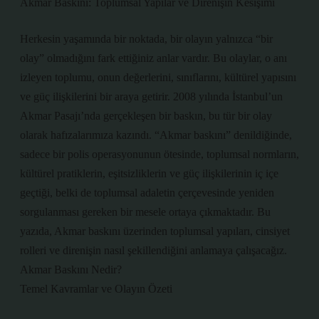
Akmar Baskını: Toplumsal Yapılar ve Direnişin Kesişimi
Herkesin yaşamında bir noktada, bir olayın yalnızca “bir
olay” olmadığını fark ettiğiniz anlar vardır. Bu olaylar, o anı
izleyen toplumu, onun değerlerini, sınıflarını, kültürel yapısını
ve güç ilişkilerini bir araya getirir. 2008 yılında İstanbul’un
Akmar Pasajı’nda gerçekleşen bir baskın, bu tür bir olay
olarak hafızalarımıza kazındı. “Akmar baskını” denildiğinde,
sadece bir polis operasyonunun ötesinde, toplumsal normların,
kültürel pratiklerin, eşitsizliklerin ve güç ilişkilerinin iç içe
geçtiği, belki de toplumsal adaletin çerçevesinde yeniden
sorgulanması gereken bir mesele ortaya çıkmaktadır. Bu
yazıda, Akmar baskını üzerinden toplumsal yapıları, cinsiyet
rolleri ve direnişin nasıl şekillendiğini anlamaya çalışacağız.
Akmar Baskını Nedir?
Temel Kavramlar ve Olayın Özeti