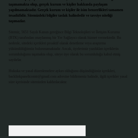
taşımamakta olup, gerçek kurum ve kişiler hakkında paylaşım
yapılmamaktadır. Gerçek kurum ve kişiler ile isim benzerlikleri tamamen
tesadüfidir. Sitemizdeki bilgiler taslak halindedir ve tavsiye niteliği
taşımazlar.
Sitemiz, 5651 Sayılı Kanun gereğince Bilgi Teknolojileri ve İletişim Kurumu
(BTK) tarafından onaylanmış bir Yer Sağlayıcı olarak hizmet vermektedir. Bu
nedenle, sitedeki içerikleri proaktif olarak denetleme veya araştırma
yükümlülüğümüz bulunmamaktadır. Ancak, üyelerimiz yazdıkları içeriklerin
sorumluluğunu taşımakta olup, siteye üye olarak bu sorumluluğu kabul etmiş
sayılırlar.
Hukuka ve yasal düzenlemelere aykırı olduğunu düşündüğünüz içerikleri,
backlinkpanelicomtr@gmail.com
adresine bildirmeniz halinde, ilgili içerikler yasal
süre içerisinde sitemizden kaldırılacaktır.
Arama