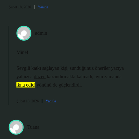
Şubat 18, 2026
Yanıtla
admin
Mine!
Sevgili katkı sağlayan kişi, sunduğunuz öneriler yazıya
yalnızca
düzen
kazandırmakla kalmadı, aynı zamanda
ikna edici
yönünü de güçlendirdi.
Şubat 18, 2026
Yanıtla
Tuana