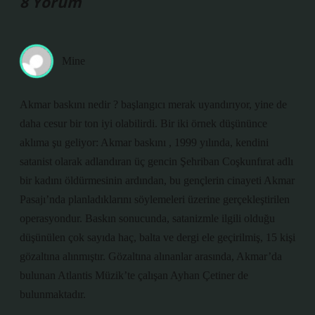
8 Yorum
Mine
Akmar baskını nedir ? başlangıcı merak uyandırıyor, yine de
daha cesur bir ton iyi olabilirdi. Bir iki örnek düşününce
aklıma şu geliyor: Akmar baskını , 1999 yılında, kendini
satanist olarak adlandıran üç gencin Şehriban Coşkunfırat adlı
bir kadını öldürmesinin ardından, bu gençlerin cinayeti Akmar
Pasajı’nda planladıklarını söylemeleri üzerine gerçekleştirilen
operasyondur. Baskın sonucunda, satanizmle ilgili olduğu
düşünülen çok sayıda haç, balta ve dergi ele geçirilmiş, 15 kişi
gözaltına alınmıştır. Gözaltına alınanlar arasında, Akmar’da
bulunan Atlantis Müzik’te çalışan Ayhan Çetiner de
bulunmaktadır.