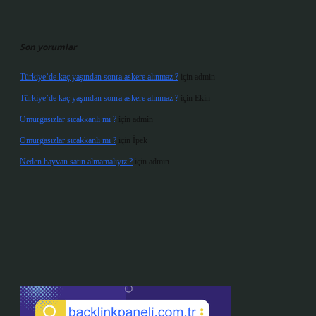
Son yorumlar
Türkiye’de kaç yaşından sonra askere alınmaz ?
için
admin
Türkiye’de kaç yaşından sonra askere alınmaz ?
için
Ekin
Omurgasızlar sıcakkanlı mı ?
için
admin
Omurgasızlar sıcakkanlı mı ?
için
İpek
Neden hayvan satın almamalıyız ?
için
admin