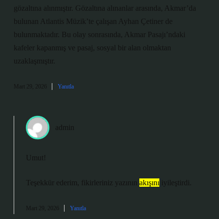
gözaltına alınmıştır. Gözaltına alınanlar arasında, Akmar’da
bulunan Atlantis Müzik’te çalışan Ayhan Çetiner de
bulunmaktadır. Bu olay sonrasında, Akmar Pasajı’ndaki
kafeler kapanmış ve pasaj, sosyal bir alan olmaktan
uzaklaşmıştır.
Mart 29, 2026
Yanıtla
admin
Umut!
Teşekkür ederim, fikirleriniz yazının
akışını
iyileştirdi.
Mart 29, 2026
Yanıtla