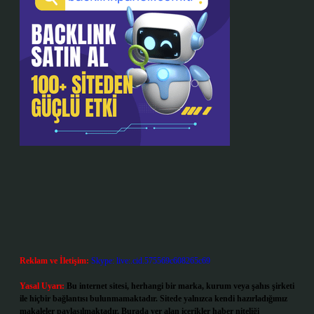
Reklam ve İletişim:
Skype: live:.cid.575569c608265c69
Yasal Uyarı:
Bu internet sitesi, herhangi bir marka, kurum veya şahıs şirketi
ile hiçbir bağlantısı bulunmamaktadır. Sitede yalnızca kendi hazırladığımız
makaleler paylaşılmaktadır. Burada yer alan içerikler haber niteliği