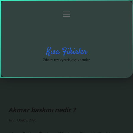
menüyü
Anasayfa
Gizlilik
Yasal
Hakkımızda
aç
Politikası
Uyarı
Kısa Fikirler
Zihnini tazeleyecek küçük satırlar.
Akmar baskını nedir ?
Tarih: Ocak 9, 2026