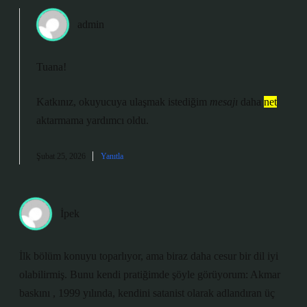
admin
Tuana!
Katkınız, okuyucuya ulaşmak istediğim
mesajı
daha
net
aktarmama yardımcı oldu.
Şubat 25, 2026
Yanıtla
İpek
İlk bölüm konuyu toparlıyor, ama biraz daha cesur bir dil iyi
olabilirmiş. Bunu kendi pratiğimde şöyle görüyorum: Akmar
baskını , 1999 yılında, kendini satanist olarak adlandıran üç