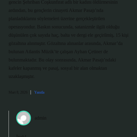
gencin Şehriban Coşkunfırat adlı bir kadını öldürmesinin
ardından, bu gençlerin cinayeti Akmar Pasajı’nda
planladıklarını söylemeleri üzerine gerçekleştirilen
operasyondur. Baskın sonucunda, satanizmle ilgili olduğu
düşünülen çok sayıda haç, balta ve dergi ele geçirilmiş, 15 kişi
gözaltına alınmıştır. Gözaltına alınanlar arasında, Akmar’da
bulunan Atlantis Müzik’te çalışan Ayhan Çetiner de
bulunmaktadır. Bu olay sonrasında, Akmar Pasajı’ndaki
kafeler kapanmış ve pasaj, sosyal bir alan olmaktan
uzaklaşmıştır.
Mart 8, 2026
Yanıtla
admin
İpek!