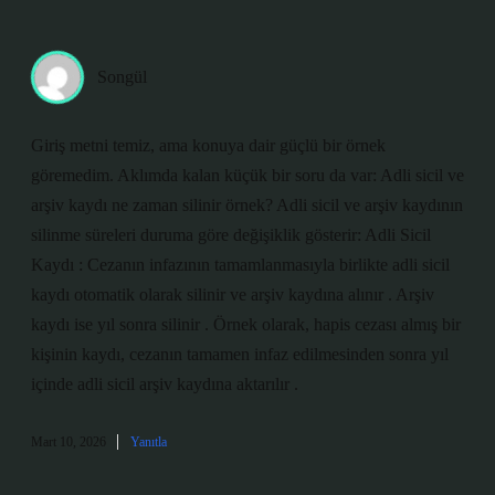
Songül
Giriş metni temiz, ama konuya dair güçlü bir örnek
göremedim. Aklımda kalan küçük bir soru da var: Adli sicil ve
arşiv kaydı ne zaman silinir örnek? Adli sicil ve arşiv kaydının
silinme süreleri duruma göre değişiklik gösterir: Adli Sicil
Kaydı : Cezanın infazının tamamlanmasıyla birlikte adli sicil
kaydı otomatik olarak silinir ve arşiv kaydına alınır . Arşiv
kaydı ise yıl sonra silinir . Örnek olarak, hapis cezası almış bir
kişinin kaydı, cezanın tamamen infaz edilmesinden sonra yıl
içinde adli sicil arşiv kaydına aktarılır .
Mart 10, 2026
Yanıtla