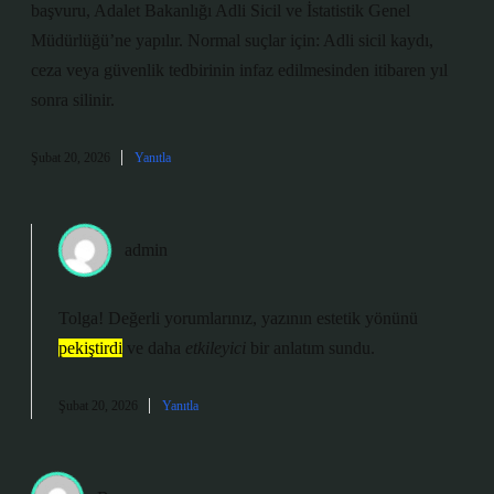
başvuru, Adalet Bakanlığı Adli Sicil ve İstatistik Genel
Müdürlüğü’ne yapılır. Normal suçlar için: Adli sicil kaydı,
ceza veya güvenlik tedbirinin infaz edilmesinden itibaren yıl
sonra silinir.
Şubat 20, 2026
Yanıtla
admin
Tolga! Değerli yorumlarınız, yazının estetik yönünü
pekiştirdi
ve daha
etkileyici
bir anlatım sundu.
Şubat 20, 2026
Yanıtla