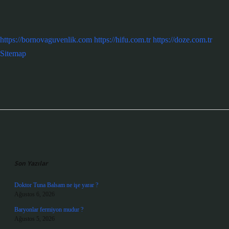
https://bornovaguvenlik.com
https://hifu.com.tr
https://doze.com.tr
Sitemap
Sidebar
Son Yazılar
Doktor Tuna Balsam ne işe yarar ?
Ağustos 6, 2026
Baryonlar fermiyon mudur ?
Ağustos 5, 2026