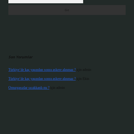
Son Yorumlar
Türkiye’de kaç yaşından sonra askere alınmaz ?
için
admin
Türkiye’de kaç yaşından sonra askere alınmaz ?
için
Ekin
Omurgasızlar sıcakkanlı mı ?
için
admin