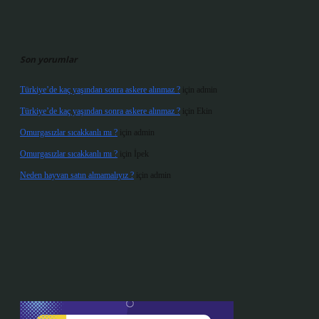
Son yorumlar
Türkiye’de kaç yaşından sonra askere alınmaz ?
için
admin
Türkiye’de kaç yaşından sonra askere alınmaz ?
için
Ekin
Omurgasızlar sıcakkanlı mı ?
için
admin
Omurgasızlar sıcakkanlı mı ?
için
İpek
Neden hayvan satın almamalıyız ?
için
admin