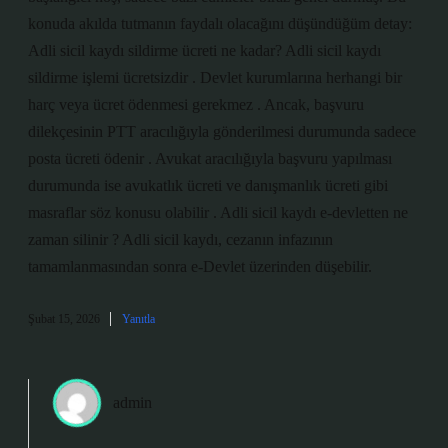
konuda akılda tutmanın faydalı olacağını düşündüğüm detay:
Adli sicil kaydı sildirme ücreti ne kadar? Adli sicil kaydı
sildirme işlemi ücretsizdir . Devlet kurumlarına herhangi bir
harç veya ücret ödenmesi gerekmez . Ancak, başvuru
dilekçesinin PTT aracılığıyla gönderilmesi durumunda sadece
posta ücreti ödenir . Avukat aracılığıyla başvuru yapılması
durumunda ise avukatlık ücreti ve danışmanlık ücreti gibi
masraflar söz konusu olabilir . Adli sicil kaydı e-devletten ne
zaman silinir ? Adli sicil kaydı, cezanın infazının
tamamlanmasından sonra e-Devlet üzerinden düşebilir.
Şubat 15, 2026
Yanıtla
admin