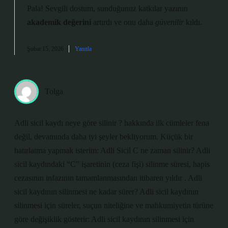
Pala! Sevgili dostum, sunduğunuz katkılar yazının
akademik değerini
artırdı ve onu daha
güvenilir
kıldı.
Şubat 15, 2026
Yanıtla
Tolga
Adli sicil kaydı neye göre silinir ? hakkında ilk cümleler fena
değil, devamında daha iyi şeyler bekliyorum. Küçük bir
hatırlatma yapmak isterim: Adli Sicil C ne zaman silinir? Adli
sicil kaydındaki “C” işaretinin (ceza fişi) silinme süresi, hapis
cezasının infazının tamamlanmasından itibaren yıldır . Adli
sicil kaydının silinmesi ne kadar sürer? Adli sicil kaydının
silinmesi için süreler, suçun niteliğine ve mahkumiyetin türüne
göre değişiklik gösterir: Adli sicil kaydının silinmesi için