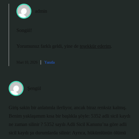
admin
Songül!
Yorumunuz farklı geldi, yine de
teşekkür ederim
.
Mart 10, 2026
Yanıtla
Şengül
Giriş sakin bir anlatımla ilerliyor, ancak biraz renksiz kalmış.
Benim yaklaşımım kısa bir başlıkla şöyle: 5352 adli sicil kaydı
ne zaman silinir ? 5352 sayılı Adli Sicil Kanunu’na göre adli
sicil kaydı şu durumlarda silinir: Ayrıca, hükümlünün ölümü