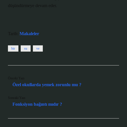
düşündürmeye devam eder.
Tarih:
Makaleler
bir
su
ve
Önceki Yazı
Özel okullarda yemek zorunlu mu ?
Sonraki Yazı
Fonksiyon bağıntı mıdır ?