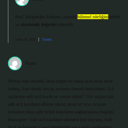
Buz! Saygıdeğer katkınız, yazının
bilimsel niteliğini
artırdı
ve
akademik değerini
yükseltti.
Şubat 28, 2026
Yanıtla
Panter
Metnin başı düzenli, fakat özgün bir bakış açısı biraz eksik
kalmış. Son olarak ben şu ayrıntıyı önemli buluyorum: 314
suçlarının adli sicil kaydı ne zaman silinir? 314/ suçları için
adli sicil kaydının silinme süresi, genel af veya cezanın
tamamen infazı gibi belirli koşulların sağlanmasına bağlıdır.
Buna göre: Adli sicil kaydının silinmesi için başvuru, Adli
Sicil ve İstatistik Genel Müdürlüğü veya ilgili cumhuriyet