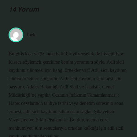
14 Yorum
İpek
Bu giriş kısa ve öz, ama hafif bir yüzeysellik de hissettiriyor.
Kısaca söylemek gerekirse benim yorumum şöyle: Adli sicil
kaydının silinmesi için hangi örnekler var? Adli sicil kaydının
silinen örnekleri şunlardır: Adli sicil kaydının silinmesi için
başvuru, Adalet Bakanlığı Adli Sicil ve İstatistik Genel
Müdürlüğü’ne yapılır. Cezanın İnfazının Tamamlanması :
Hapis cezalarında tahliye tarihi veya denetim süresinin sona
ermesi, adli sicil kaydının silinmesini sağlar. Şikayetten
Vazgeçme ve Etkin Pişmanlık : Bu durumlarda ceza
mahkumiyeti tüm sonuçlarıyla ortadan kalktığı için adli sicil
kaydı kendiliğinden silinir.