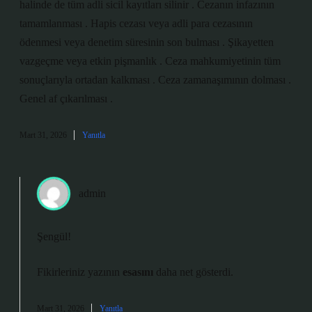
halinde de tüm adli sicil kayıtları silinir . Cezanın infazının
tamamlanması . Hapis cezası veya adli para cezasının
ödenmesi veya denetim süresinin son bulması . Şikayetten
vazgeçme veya etkin pişmanlık . Ceza mahkumiyetinin tüm
sonuçlarıyla ortadan kalkması . Ceza zamanaşımının dolması .
Genel af çıkarılması .
Mart 31, 2026
Yanıtla
admin
Şengül!
Fikirleriniz yazının
esasını
daha net gösterdi.
Mart 31, 2026
Yanıtla