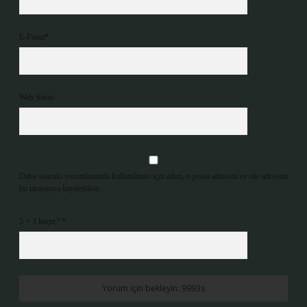
E-Posta*
Web Sitesi
Daha sonraki yorumlarımda kullanılması için adım, e-posta adresim ve site adresim
bu tarayıcıya kaydedilsin.
5 + 3 kaçtır?
*