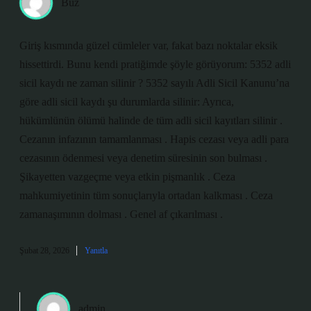
Buz
Giriş kısmında güzel cümleler var, fakat bazı noktalar eksik
hissettirdi. Bunu kendi pratiğimde şöyle görüyorum: 5352 adli
sicil kaydı ne zaman silinir ? 5352 sayılı Adli Sicil Kanunu’na
göre adli sicil kaydı şu durumlarda silinir: Ayrıca,
hükümlünün ölümü halinde de tüm adli sicil kayıtları silinir .
Cezanın infazının tamamlanması . Hapis cezası veya adli para
cezasının ödenmesi veya denetim süresinin son bulması .
Şikayetten vazgeçme veya etkin pişmanlık . Ceza
mahkumiyetinin tüm sonuçlarıyla ortadan kalkması . Ceza
zamanaşımının dolması . Genel af çıkarılması .
Şubat 28, 2026
Yanıtla
admin