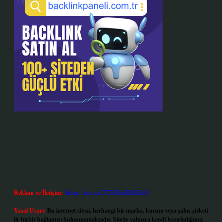
Reklam ve İletişim:
Skype: live:.cid.575569c608265c69
Yasal Uyarı:
Bu internet sitesi, herhangi bir marka, kurum veya şahıs şirketi
ile hiçbir bağlantısı bulunmamaktadır. Sitede yalnızca kendi hazırladığımız