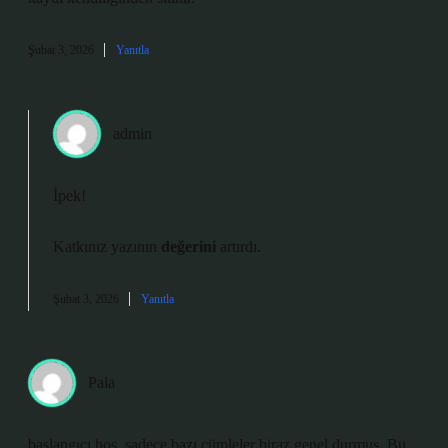
Şubat 3, 2026
Yanıtla
admin
İpek!
Katkınız yazının
değerini
artırdı.
Şubat 3, 2026
Yanıtla
Pala
başlangıcı hoş, sadece bazı cümleler biraz genel durmuş. Bu