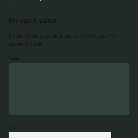
Bir yanıt yazın
E-posta adresiniz yayınlanmayacak.
Gerekli alanlar
*
ile
işaretlenmişlerdir
Yorum
İsim*