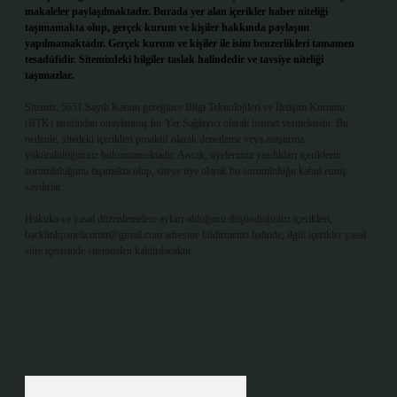
makaleler paylaşılmaktadır. Burada yer alan içerikler haber niteliği
taşımamakta olup, gerçek kurum ve kişiler hakkında paylaşım
yapılmamaktadır. Gerçek kurum ve kişiler ile isim benzerlikleri tamamen
tesadüfidir. Sitemizdeki bilgiler taslak halindedir ve tavsiye niteliği
taşımazlar.
Sitemiz, 5651 Sayılı Kanun gereğince Bilgi Teknolojileri ve İletişim Kurumu
(BTK) tarafından onaylanmış bir Yer Sağlayıcı olarak hizmet vermektedir. Bu
nedenle, sitedeki içerikleri proaktif olarak denetleme veya araştırma
yükümlülüğümüz bulunmamaktadır. Ancak, üyelerimiz yazdıkları içeriklerin
sorumluluğunu taşımakta olup, siteye üye olarak bu sorumluluğu kabul etmiş
sayılırlar.
Hukuka ve yasal düzenlemelere aykırı olduğunu düşündüğünüz içerikleri,
backlinkpanelicomtr@gmail.com
adresine bildirmeniz halinde, ilgili içerikler yasal
süre içerisinde sitemizden kaldırılacaktır.
Arama