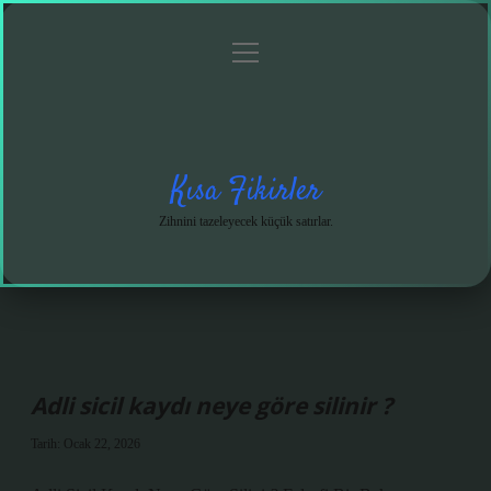
menüyü
Anasayfa
Gizlilik
Yasal
Hakkımızda
aç
Politikası
Uyarı
Kısa Fikirler
Zihnini tazeleyecek küçük satırlar.
Adli sicil kaydı neye göre silinir ?
Tarih: Ocak 22, 2026