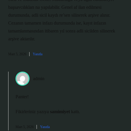
başsavcılıkları na yapılabilir. Genel af ilan edilmesi
durumunda, adli sicil kaydı re’sen silinerek arşive alınır.
Cezanın tamamen infazı durumunda ise, kayıt infazın
tamamlanmasından itibaren yıl sonra adli sicilden silinerek
arşive aktarılır.
Mart 5, 2026
Yanıtla
admin
Panter!
Fikirleriniz yazıya
samimiyet
kattı.
Mart 5, 2026
Yanıtla