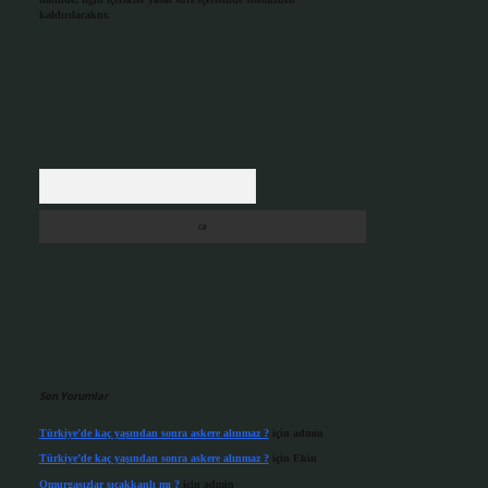
kaldırılacaktır.
Arama
Son Yorumlar
Türkiye’de kaç yaşından sonra askere alınmaz ?
için
admin
Türkiye’de kaç yaşından sonra askere alınmaz ?
için
Ekin
Omurgasızlar sıcakkanlı mı ?
için
admin