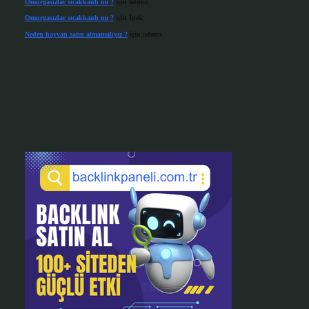
Omurgasızlar sıcakkanlı mı ?
için
admin
Omurgasızlar sıcakkanlı mı ?
için
İpek
Neden hayvan satın almamalıyız ?
için
admin