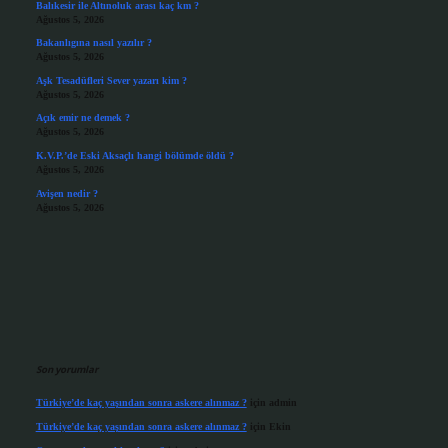
Balıkesir ile Altınoluk arası kaç km ?
Ağustos 5, 2026
Bakanlıgına nasıl yazılır ?
Ağustos 5, 2026
Aşk Tesadüfleri Sever yazarı kim ?
Ağustos 5, 2026
Açık emir ne demek ?
Ağustos 5, 2026
K.V.P.’de Eski Aksaçlı hangi bölümde öldü ?
Ağustos 5, 2026
Avişen nedir ?
Ağustos 5, 2026
Son yorumlar
Türkiye’de kaç yaşından sonra askere alınmaz ?
için
admin
Türkiye’de kaç yaşından sonra askere alınmaz ?
için
Ekin