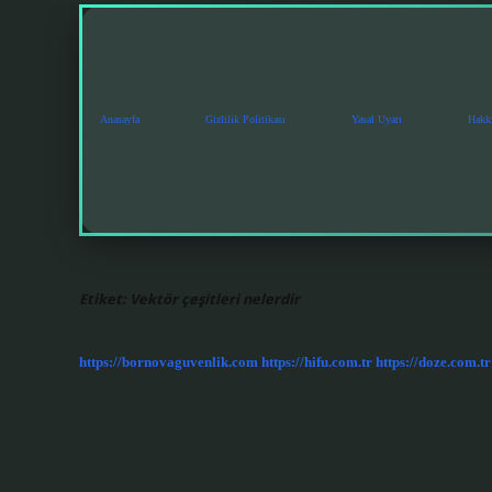
Anasayfa
Gizlilik Politikası
Yasal Uyarı
Hakk
Etiket:
Vektör çeşitleri nelerdir
https://bornovaguvenlik.com
https://hifu.com.tr
https://doze.com.tr