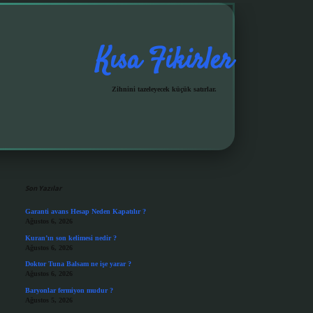
Kısa Fikirler
Zihnini tazeleyecek küçük satırlar.
Sidebar
grandoperabet giriş
Son Yazılar
Garanti avans Hesap Neden Kapatılır ?
Ağustos 6, 2026
Kuran’ın son kelimesi nedir ?
Ağustos 6, 2026
Doktor Tuna Balsam ne işe yarar ?
Ağustos 6, 2026
Baryonlar fermiyon mudur ?
Ağustos 5, 2026