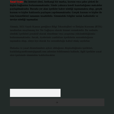
Yasal Uyarı:
Bu internet sitesi, herhangi bir marka, kurum veya şahıs şirketi ile
hiçbir bağlantısı bulunmamaktadır. Sitede yalnızca kendi hazırladığımız makaleler
paylaşılmaktadır. Burada yer alan içerikler haber niteliği taşımamakta olup, gerçek
kurum ve kişiler hakkında paylaşım yapılmamaktadır. Gerçek kurum ve kişiler ile
isim benzerlikleri tamamen tesadüfidir. Sitemizdeki bilgiler taslak halindedir ve
tavsiye niteliği taşımazlar.
Sitemiz, 5651 Sayılı Kanun gereğince Bilgi Teknolojileri ve İletişim Kurumu (BTK)
tarafından onaylanmış bir Yer Sağlayıcı olarak hizmet vermektedir. Bu nedenle,
sitedeki içerikleri proaktif olarak denetleme veya araştırma yükümlülüğümüz
bulunmamaktadır. Ancak, üyelerimiz yazdıkları içeriklerin sorumluluğunu
taşımakta olup, siteye üye olarak bu sorumluluğu kabul etmiş sayılırlar.
Hukuka ve yasal düzenlemelere aykırı olduğunu düşündüğünüz içerikleri,
backlinkpanelicomtr@gmail.com
adresine bildirmeniz halinde, ilgili içerikler yasal
süre içerisinde sitemizden kaldırılacaktır.
Arama