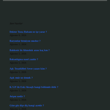
Sidebar
Son Yazılar
Doktor Tuna Balsam ne işe yarar ?
Ağustos 6, 2026
Baryonlar fermiyon mudur ?
Ağustos 5, 2026
Balıkesir ile Altınoluk arası kaç km ?
Ağustos 5, 2026
Bakanlıgına nasıl yazılır ?
Ağustos 5, 2026
Aşk Tesadüfleri Sever yazarı kim ?
Ağustos 5, 2026
Açık emir ne demek ?
Ağustos 5, 2026
K.V.P.’de Eski Aksaçlı hangi bölümde öldü ?
Ağustos 5, 2026
Avişen nedir ?
Ağustos 5, 2026
Göze göz dişe diş hangi ayettir ?
Ağustos 5, 2026