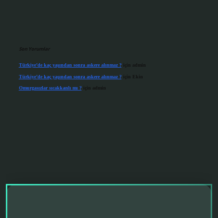
Son Yorumlar
Türkiye’de kaç yaşından sonra askere alınmaz ?
için
admin
Türkiye’de kaç yaşından sonra askere alınmaz ?
için
Ekin
Omurgasızlar sıcakkanlı mı ?
için
admin
riş