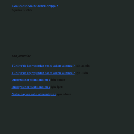
Evla leke fe evla ne demek Arapça ?
Ağustos 5, 2026
Son yorumlar
Türkiye’de kaç yaşından sonra askere alınmaz ?
için
admin
Türkiye’de kaç yaşından sonra askere alınmaz ?
için
Ekin
Omurgasızlar sıcakkanlı mı ?
için
admin
Omurgasızlar sıcakkanlı mı ?
için
İpek
Neden hayvan satın almamalıyız ?
için
admin