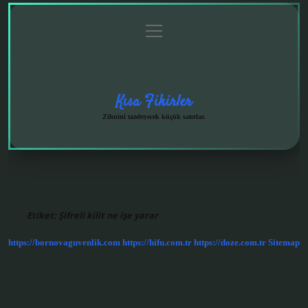
menüyü
Anasayfa
Gizlilik
Yasal
Hakkımızda
aç
Politikası
Uyarı
Kısa Fikirler
Zihnini tazeleyecek küçük satırlar.
Etiket:
Şifreli kilit ne işe yarar
https://bornovaguvenlik.com
https://hifu.com.tr
https://doze.com.tr
Sitemap