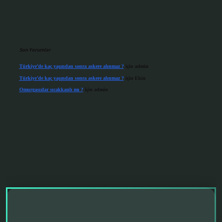
Son Yorumlar
Türkiye’de kaç yaşından sonra askere alınmaz ?
için
admin
Türkiye’de kaç yaşından sonra askere alınmaz ?
için
Ekin
Omurgasızlar sıcakkanlı mı ?
için
admin
grandoperabet giriş