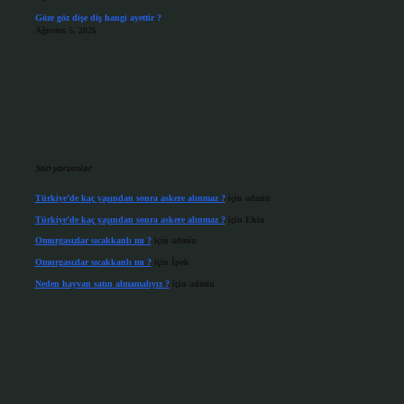
Göze göz dişe diş hangi ayettir ?
Ağustos 5, 2026
Son yorumlar
Türkiye’de kaç yaşından sonra askere alınmaz ?
için
admin
Türkiye’de kaç yaşından sonra askere alınmaz ?
için
Ekin
Omurgasızlar sıcakkanlı mı ?
için
admin
Omurgasızlar sıcakkanlı mı ?
için
İpek
Neden hayvan satın almamalıyız ?
için
admin