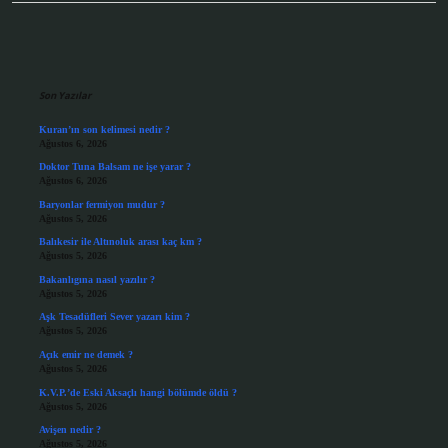
Sidebar
Son Yazılar
Kuran’ın son kelimesi nedir ?
Ağustos 6, 2026
Doktor Tuna Balsam ne işe yarar ?
Ağustos 6, 2026
Baryonlar fermiyon mudur ?
Ağustos 5, 2026
Balıkesir ile Altınoluk arası kaç km ?
Ağustos 5, 2026
Bakanlıgına nasıl yazılır ?
Ağustos 5, 2026
Aşk Tesadüfleri Sever yazarı kim ?
Ağustos 5, 2026
Açık emir ne demek ?
Ağustos 5, 2026
K.V.P.’de Eski Aksaçlı hangi bölümde öldü ?
Ağustos 5, 2026
Avişen nedir ?
Ağustos 5, 2026