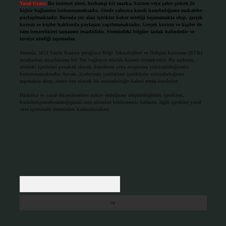
Yasal Uyarı:
Bu internet sitesi, herhangi bir marka, kurum veya şahıs şirketi ile
hiçbir bağlantısı bulunmamaktadır. Sitede yalnızca kendi hazırladığımız makaleler
paylaşılmaktadır. Burada yer alan içerikler haber niteliği taşımamakta olup, gerçek
kurum ve kişiler hakkında paylaşım yapılmamaktadır. Gerçek kurum ve kişiler ile
isim benzerlikleri tamamen tesadüfidir. Sitemizdeki bilgiler taslak halindedir ve
tavsiye niteliği taşımazlar.
Sitemiz, 5651 Sayılı Kanun gereğince Bilgi Teknolojileri ve İletişim Kurumu (BTK)
tarafından onaylanmış bir Yer Sağlayıcı olarak hizmet vermektedir. Bu nedenle,
sitedeki içerikleri proaktif olarak denetleme veya araştırma yükümlülüğümüz
bulunmamaktadır. Ancak, üyelerimiz yazdıkları içeriklerin sorumluluğunu
taşımakta olup, siteye üye olarak bu sorumluluğu kabul etmiş sayılırlar.
Hukuka ve yasal düzenlemelere aykırı olduğunu düşündüğünüz içerikleri,
backlinkpanelicomtr@gmail.com
adresine bildirmeniz halinde, ilgili içerikler yasal
süre içerisinde sitemizden kaldırılacaktır.
Arama