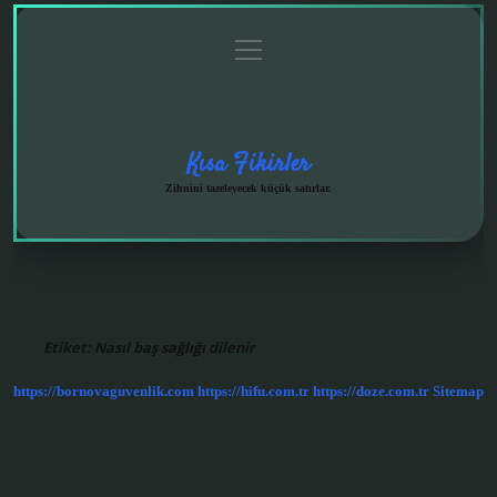
menüyü
Anasayfa
Gizlilik
Yasal
Hakkımızda
aç
Politikası
Uyarı
Kısa Fikirler
Zihnini tazeleyecek küçük satırlar.
Etiket:
Nasıl baş sağlığı dilenir
https://bornovaguvenlik.com
https://hifu.com.tr
https://doze.com.tr
Sitemap