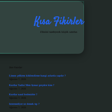
Kısa Fikirler
Zihnini tazeleyecek küçük satırlar.
Sidebar
grandoperabet giriş
Son Yazılar
Limon çelikten köklendirme hangi aylarda yapılır ?
Ağustos 7, 2026
Kurtlar Vadisi Mete Aymar gerçekte kim ?
Ağustos 7, 2026
Kurtlar nasıl beslenirler ?
Ağustos 7, 2026
Intermediyer ne demek tıp ?
Ağustos 7, 2026