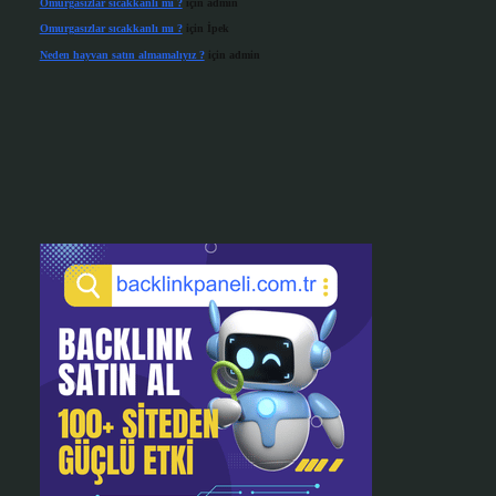
Omurgasızlar sıcakkanlı mı ?
için
admin
Omurgasızlar sıcakkanlı mı ?
için
İpek
Neden hayvan satın almamalıyız ?
için
admin