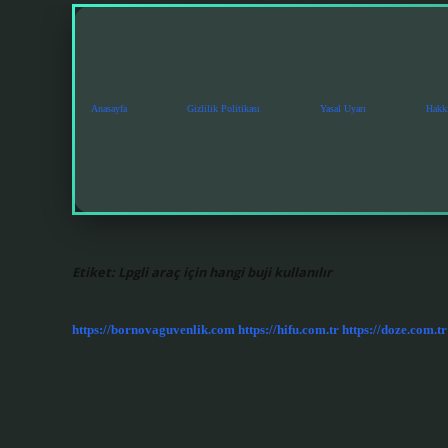
Anasayfa
Gizlilik Politikası
Yasal Uyarı
Hakk
Etiket:
Lpgli araç için hangi buji kullanılır
https://bornovaguvenlik.com
https://hifu.com.tr
https://doze.com.tr