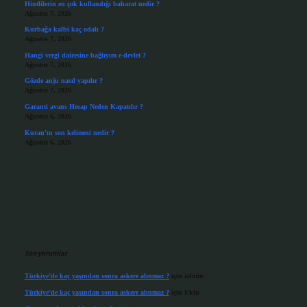
Hintlilerin en çok kullandığı baharat nedir ?
Ağustos 7, 2026
Kurbağa kalbi kaç odalı ?
Ağustos 7, 2026
Hangi vergi dairesine bağlıyım e-devlet ?
Ağustos 7, 2026
Gözde anju nasıl yapılır ?
Ağustos 7, 2026
Garanti avans Hesap Neden Kapatılır ?
Ağustos 6, 2026
Kuran’ın son kelimesi nedir ?
Ağustos 6, 2026
Son yorumlar
Türkiye’de kaç yaşından sonra askere alınmaz ?
için
admin
Türkiye’de kaç yaşından sonra askere alınmaz ?
için
Ekin