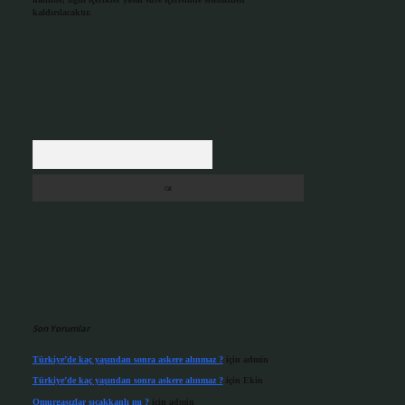
kaldırılacaktır.
Arama
Son Yorumlar
Türkiye’de kaç yaşından sonra askere alınmaz ?
için
admin
Türkiye’de kaç yaşından sonra askere alınmaz ?
için
Ekin
Omurgasızlar sıcakkanlı mı ?
için
admin