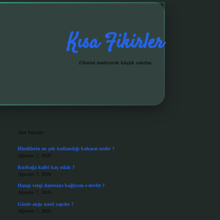
Kısa Fikirler
Zihnini tazeleyecek küçük satırlar.
Sidebar
grandoperabet giriş
Son Yazılar
Hintlilerin en çok kullandığı baharat nedir ?
Ağustos 7, 2026
Kurbağa kalbi kaç odalı ?
Ağustos 7, 2026
Hangi vergi dairesine bağlıyım e-devlet ?
Ağustos 7, 2026
Gözde anju nasıl yapılır ?
Ağustos 7, 2026