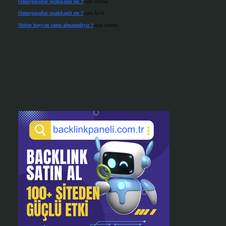
Omurgasızlar sıcakkanlı mı ?
için
admin
Omurgasızlar sıcakkanlı mı ?
için
İpek
Neden hayvan satın almamalıyız ?
için
admin