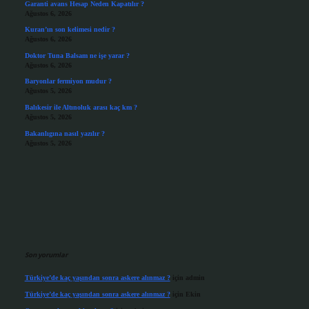
Garanti avans Hesap Neden Kapatılır ?
Ağustos 6, 2026
Kuran’ın son kelimesi nedir ?
Ağustos 6, 2026
Doktor Tuna Balsam ne işe yarar ?
Ağustos 6, 2026
Baryonlar fermiyon mudur ?
Ağustos 5, 2026
Balıkesir ile Altınoluk arası kaç km ?
Ağustos 5, 2026
Bakanlıgına nasıl yazılır ?
Ağustos 5, 2026
Son yorumlar
Türkiye’de kaç yaşından sonra askere alınmaz ?
için
admin
Türkiye’de kaç yaşından sonra askere alınmaz ?
için
Ekin