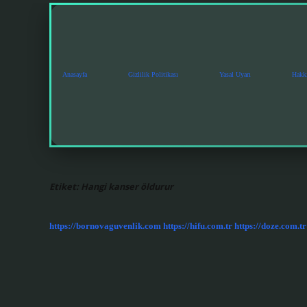
Anasayfa
Gizlilik Politikası
Yasal Uyarı
Hakk
Etiket:
Hangi kanser öldurur
https://bornovaguvenlik.com
https://hifu.com.tr
https://doze.com.tr