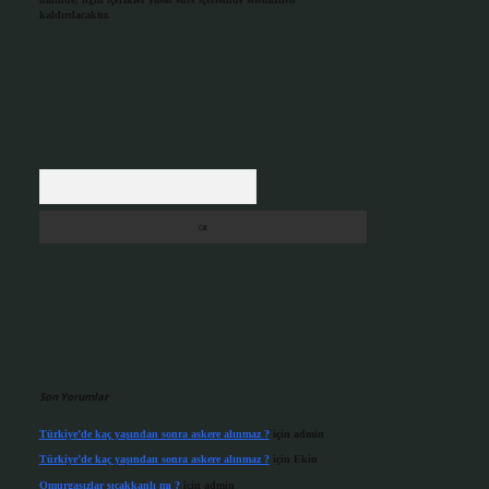
kaldırılacaktır.
Arama
Son Yorumlar
Türkiye’de kaç yaşından sonra askere alınmaz ?
için
admin
Türkiye’de kaç yaşından sonra askere alınmaz ?
için
Ekin
Omurgasızlar sıcakkanlı mı ?
için
admin