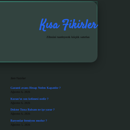
Kısa Fikirler
Zihnini tazeleyecek küçük satırlar.
Sidebar
grandoperabet giriş
Son Yazılar
Garanti avans Hesap Neden Kapatılır ?
Ağustos 6, 2026
Kuran’ın son kelimesi nedir ?
Ağustos 6, 2026
Doktor Tuna Balsam ne işe yarar ?
Ağustos 6, 2026
Baryonlar fermiyon mudur ?
Ağustos 5, 2026