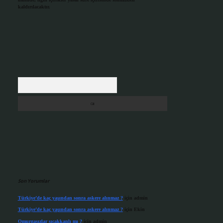
kaldırılacaktır.
Arama
Son Yorumlar
Türkiye’de kaç yaşından sonra askere alınmaz ?
için
admin
Türkiye’de kaç yaşından sonra askere alınmaz ?
için
Ekin
Omurgasızlar sıcakkanlı mı ?
için
admin