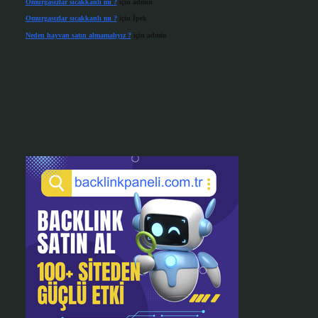
Omurgasızlar sıcakkanlı mı ?
için
admin
Omurgasızlar sıcakkanlı mı ?
için
İpek
Neden hayvan satın almamalıyız ?
için
admin