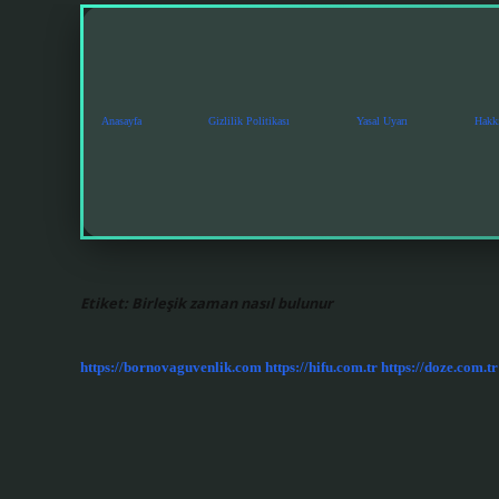
Anasayfa
Gizlilik Politikası
Yasal Uyarı
Hakk
Etiket:
Birleşik zaman nasıl bulunur
https://bornovaguvenlik.com
https://hifu.com.tr
https://doze.com.tr