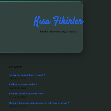
Kısa Fikirler
Zihnini tazeleyecek küçük satırlar.
Sidebar
grandoperabet giriş
Son Yazılar
Sarman’ın yanına hangi yemek ?
Ağustos 8, 2026
Redline ne demek araba ?
Ağustos 8, 2026
Poliformaldehit kopolimer nedir ?
Ağustos 8, 2026
Osmanlı İmparatorluğu’nda ücretli askerlere ne denir ?
Ağustos 8, 2026