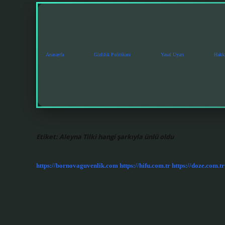
Anasayfa
Gizlilik Politikası
Yasal Uyarı
Hakk
Etiket:
Aleyna Tilki hangi şarkıyla ünlü oldu
https://bornovaguvenlik.com
https://hifu.com.tr
https://doze.com.tr