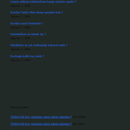
Limon çelikten köklendirme hangi aylarda yapılır ?
Ağustos 7, 2026
Kurtlar Vadisi Mete Aymar gerçekte kim ?
Ağustos 7, 2026
Kurtlar nasıl beslenirler ?
Ağustos 7, 2026
Intermediyer ne demek tıp ?
Ağustos 7, 2026
Hintlilerin en çok kullandığı baharat nedir ?
Ağustos 7, 2026
Kurbağa kalbi kaç odalı ?
Ağustos 7, 2026
Son yorumlar
Türkiye’de kaç yaşından sonra askere alınmaz ?
için
admin
Türkiye’de kaç yaşından sonra askere alınmaz ?
için
Ekin