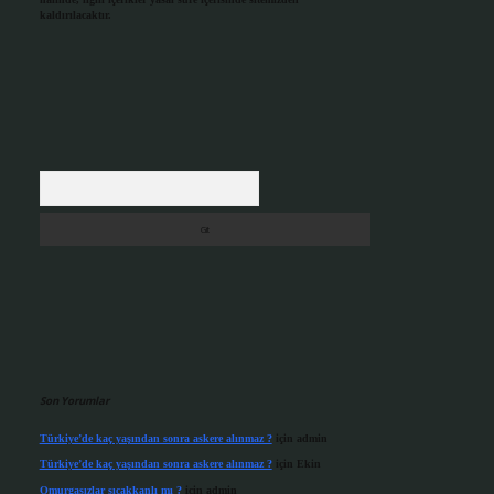
kaldırılacaktır.
Arama
Son Yorumlar
Türkiye’de kaç yaşından sonra askere alınmaz ?
için
admin
Türkiye’de kaç yaşından sonra askere alınmaz ?
için
Ekin
Omurgasızlar sıcakkanlı mı ?
için
admin