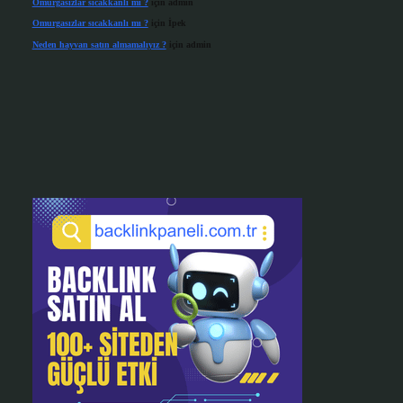
Omurgasızlar sıcakkanlı mı ?
için
admin
Omurgasızlar sıcakkanlı mı ?
için
İpek
Neden hayvan satın almamalıyız ?
için
admin