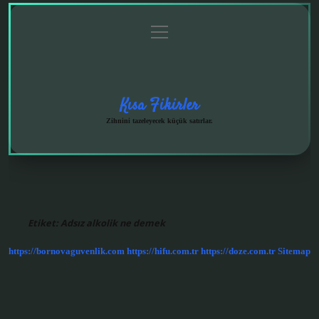
menüyü
Anasayfa
Gizlilik
Yasal
Hakkımızda
aç
Politikası
Uyarı
Kısa Fikirler
Zihnini tazeleyecek küçük satırlar.
Etiket:
Adsız alkolik ne demek
https://bornovaguvenlik.com
https://hifu.com.tr
https://doze.com.tr
Sitemap