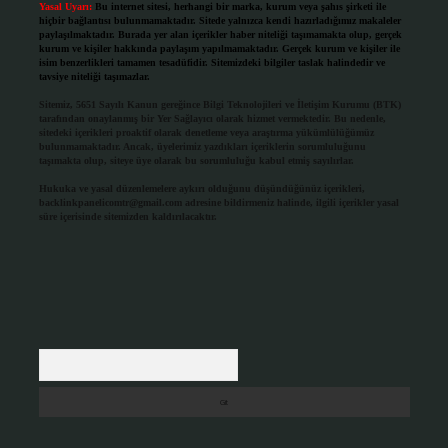
Yasal Uyarı:
Bu internet sitesi, herhangi bir marka, kurum veya şahıs şirketi ile
hiçbir bağlantısı bulunmamaktadır. Sitede yalnızca kendi hazırladığımız makaleler
paylaşılmaktadır. Burada yer alan içerikler haber niteliği taşımamakta olup, gerçek
kurum ve kişiler hakkında paylaşım yapılmamaktadır. Gerçek kurum ve kişiler ile
isim benzerlikleri tamamen tesadüfidir. Sitemizdeki bilgiler taslak halindedir ve
tavsiye niteliği taşımazlar.
Sitemiz, 5651 Sayılı Kanun gereğince Bilgi Teknolojileri ve İletişim Kurumu (BTK)
tarafından onaylanmış bir Yer Sağlayıcı olarak hizmet vermektedir. Bu nedenle,
sitedeki içerikleri proaktif olarak denetleme veya araştırma yükümlülüğümüz
bulunmamaktadır. Ancak, üyelerimiz yazdıkları içeriklerin sorumluluğunu
taşımakta olup, siteye üye olarak bu sorumluluğu kabul etmiş sayılırlar.
Hukuka ve yasal düzenlemelere aykırı olduğunu düşündüğünüz içerikleri,
backlinkpanelicomtr@gmail.com
adresine bildirmeniz halinde, ilgili içerikler yasal
süre içerisinde sitemizden kaldırılacaktır.
Arama