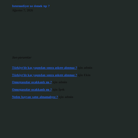
Intermediyer ne demek tıp ?
Ağustos 7, 2026
Son yorumlar
Türkiye’de kaç yaşından sonra askere alınmaz ?
için
admin
Türkiye’de kaç yaşından sonra askere alınmaz ?
için
Ekin
Omurgasızlar sıcakkanlı mı ?
için
admin
Omurgasızlar sıcakkanlı mı ?
için
İpek
Neden hayvan satın almamalıyız ?
için
admin