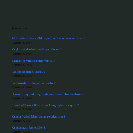
Sidebar
Son Yazılar
Silah ruhsatı için sağlık raporu en kolay nereden alınır ?
Ağustos 8, 2026
Kuşburnu demlenir mi kaynatılır mı ?
Ağustos 8, 2026
Sarman’ın yanına hangi yemek ?
Ağustos 8, 2026
Redline ne demek araba ?
Ağustos 8, 2026
Poliformaldehit kopolimer nedir ?
Ağustos 8, 2026
Osmanlı İmparatorluğu’nda ücretli askerlere ne denir ?
Ağustos 8, 2026
Limon çelikten köklendirme hangi aylarda yapılır ?
Ağustos 7, 2026
Kurtlar Vadisi Mete Aymar gerçekte kim ?
Ağustos 7, 2026
Kurtlar nasıl beslenirler ?
Ağustos 7, 2026