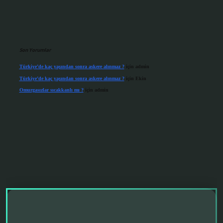
Son Yorumlar
Türkiye’de kaç yaşından sonra askere alınmaz ?
için
admin
Türkiye’de kaç yaşından sonra askere alınmaz ?
için
Ekin
Omurgasızlar sıcakkanlı mı ?
için
admin
grandoperabet giriş