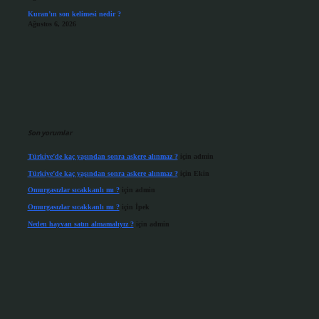
Kuran’ın son kelimesi nedir ?
Ağustos 6, 2026
Son yorumlar
Türkiye’de kaç yaşından sonra askere alınmaz ?
için
admin
Türkiye’de kaç yaşından sonra askere alınmaz ?
için
Ekin
Omurgasızlar sıcakkanlı mı ?
için
admin
Omurgasızlar sıcakkanlı mı ?
için
İpek
Neden hayvan satın almamalıyız ?
için
admin