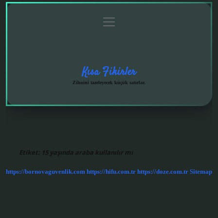
menüyü
Anasayfa
Gizlilik
Yasal
Hakkımızda
aç
Politikası
Uyarı
Kısa Fikirler
Zihnini tazeleyecek küçük satırlar.
Etiket:
15 yaşında araba kullanılır mı
https://bornovaguvenlik.com
https://hifu.com.tr
https://doze.com.tr
Sitemap