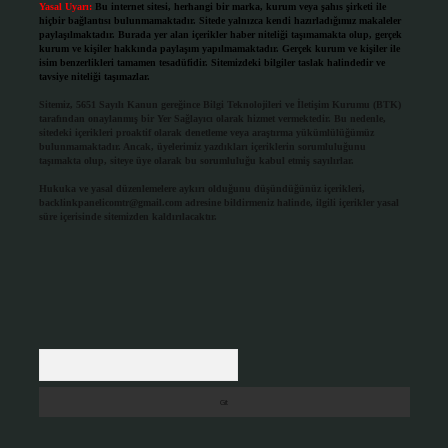
Yasal Uyarı:
Bu internet sitesi, herhangi bir marka, kurum veya şahıs şirketi ile
hiçbir bağlantısı bulunmamaktadır. Sitede yalnızca kendi hazırladığımız makaleler
paylaşılmaktadır. Burada yer alan içerikler haber niteliği taşımamakta olup, gerçek
kurum ve kişiler hakkında paylaşım yapılmamaktadır. Gerçek kurum ve kişiler ile
isim benzerlikleri tamamen tesadüfidir. Sitemizdeki bilgiler taslak halindedir ve
tavsiye niteliği taşımazlar.
Sitemiz, 5651 Sayılı Kanun gereğince Bilgi Teknolojileri ve İletişim Kurumu (BTK)
tarafından onaylanmış bir Yer Sağlayıcı olarak hizmet vermektedir. Bu nedenle,
sitedeki içerikleri proaktif olarak denetleme veya araştırma yükümlülüğümüz
bulunmamaktadır. Ancak, üyelerimiz yazdıkları içeriklerin sorumluluğunu
taşımakta olup, siteye üye olarak bu sorumluluğu kabul etmiş sayılırlar.
Hukuka ve yasal düzenlemelere aykırı olduğunu düşündüğünüz içerikleri,
backlinkpanelicomtr@gmail.com
adresine bildirmeniz halinde, ilgili içerikler yasal
süre içerisinde sitemizden kaldırılacaktır.
Arama