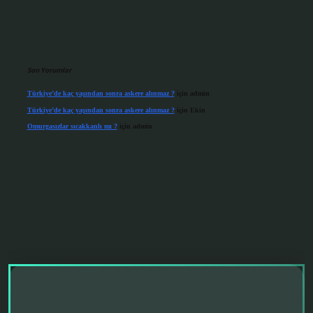
Son Yorumlar
Türkiye’de kaç yaşından sonra askere alınmaz ?
için
admin
Türkiye’de kaç yaşından sonra askere alınmaz ?
için
Ekin
Omurgasızlar sıcakkanlı mı ?
için
admin
ndoperabet giriş