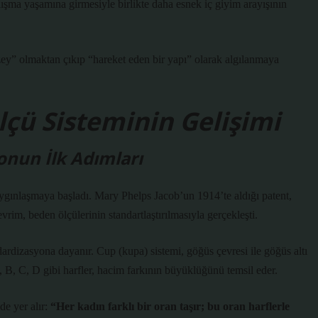
lışma yaşamına girmesiyle birlikte daha esnek iç giyim arayışının
zey” olmaktan çıkıp “hareket eden bir yapı” olarak algılanmaya
çü Sisteminin Gelişimi
yonun İlk Adımları
aygınlaşmaya başladı. Mary Phelps Jacob’un 1914’te aldığı patent,
vrim, beden ölçülerinin standartlaştırılmasıyla gerçekleşti.
dizasyona dayanır. Cup (kupa) sistemi, göğüs çevresi ile göğüs altı
A, B, C, D gibi harfler, hacim farkının büyüklüğünü temsil eder.
de yer alır:
“Her kadın farklı bir oran taşır; bu oran harflerle