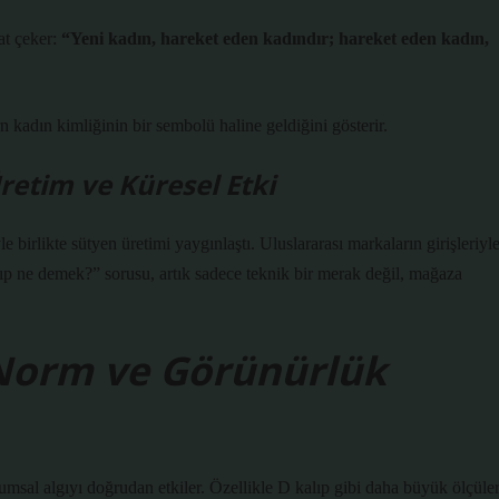
at çeker:
“Yeni kadın, hareket eden kadındır; hareket eden kadın,
 kadın kimliğinin bir sembolü haline geldiğini gösterir.
retim ve Küresel Etki
e birlikte sütyen üretimi yaygınlaştı. Uluslararası markaların girişleriyl
ıp ne demek?” sorusu, artık sadece teknik bir merak değil, mağaza
 Norm ve Görünürlük
msal algıyı doğrudan etkiler. Özellikle D kalıp gibi daha büyük ölçüler