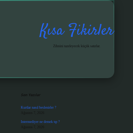
Kısa Fikirler
Zihnini tazeleyecek küçük satırlar.
Sidebar
grandoperabet gir
Son Yazılar
Kurtlar nasıl beslenirler ?
Ağustos 7, 2026
Intermediyer ne demek tıp ?
Ağustos 7, 2026