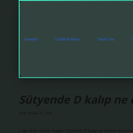
Anasayfa
Gizlilik Politikası
Yasal Uyarı
Sütyende D kalıp ne
Tarih: Haziran 13, 2026
Lagi ekibi olarak bugün Sütyende D kalıp ne demek konusun