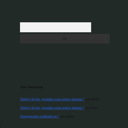
Arama
e
Son Yorumlar
Türkiye’de kaç yaşından sonra askere alınmaz ?
için
admin
Türkiye’de kaç yaşından sonra askere alınmaz ?
için
Ekin
Omurgasızlar sıcakkanlı mı ?
için
admin
,