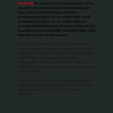
Yasal Uyarı:
Bu internet sitesi, herhangi bir marka, kurum
veya şahıs şirketi ile hiçbir bağlantısı bulunmamaktadır.
Sitede yalnızca kendi hazırladığımız makaleler
paylaşılmaktadır. Burada yer alan içerikler haber niteliği
taşımamakta olup, gerçek kurum ve kişiler hakkında
paylaşım yapılmamaktadır. Gerçek kurum ve kişiler ile isim
.
benzerlikleri tamamen tesadüfidir. Sitemizdeki bilgiler taslak
halindedir ve tavsiye niteliği taşımazlar.
Sitemiz, 5651 Sayılı Kanun gereğince Bilgi Teknolojileri ve
İletişim Kurumu (BTK) tarafından onaylanmış bir Yer Sağlayıcı
olarak hizmet vermektedir. Bu nedenle, sitedeki içerikleri proaktif
olarak denetleme veya araştırma yükümlülüğümüz
bulunmamaktadır. Ancak, üyelerimiz yazdıkları içeriklerin
sorumluluğunu taşımakta olup, siteye üye olarak bu sorumluluğu
kabul etmiş sayılırlar.
Hukuka ve yasal düzenlemelere aykırı olduğunu düşündüğünüz
içerikleri,
backlinkpanelicomtr@gmail.com
adresine bildirmeniz
halinde, ilgili içerikler yasal süre içerisinde sitemizden
kaldırılacaktır.