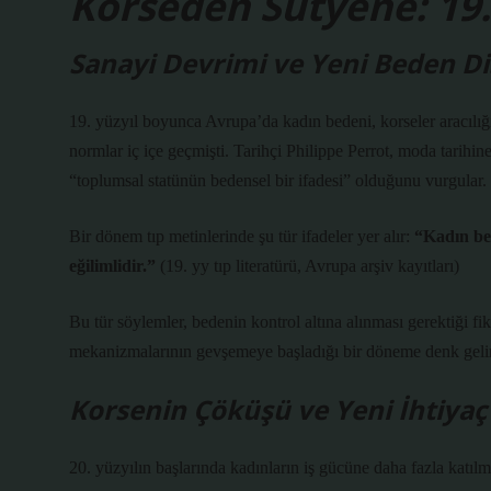
Korseden Sütyene: 19.
Sanayi Devrimi ve Yeni Beden Dis
19. yüzyıl boyunca Avrupa’da kadın bedeni, korseler aracılığı
normlar iç içe geçmişti. Tarihçi Philippe Perrot, moda tarihin
“toplumsal statünün bedensel bir ifadesi” olduğunu vurgular.
Bir dönem tıp metinlerinde şu tür ifadeler yer alır:
“Kadın be
eğilimlidir.”
(19. yy tıp literatürü, Avrupa arşiv kayıtları)
Bu tür söylemler, bedenin kontrol altına alınması gerektiği fik
mekanizmalarının gevşemeye başladığı bir döneme denk gelir
Korsenin Çöküşü ve Yeni İhtiyaç
20. yüzyılın başlarında kadınların iş gücüne daha fazla katılm