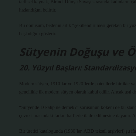
tarihsel kaynak, Birinci Dünya Savaşı sırasında kadınların ça
hızlandığını belirtir.
Bu dönüşüm, bedenin artık “şekillendirilmesi gereken bir yü
başladığını gösterir.
Sütyenin Doğuşu ve Öl
20. Yüzyıl Başları: Standardizas
Modern sütyen, 1910’lar ve 1920’lerde patentlerle birlikte y
genellikle ilk modern sütyen olarak kabul edilir. Ancak asıl de
“Sütyende D kalıp ne demek?” sorusunun kökeni de bu standar
çevresi arasındaki farkın harflerle ifade edilmesine dayanır. 
Bir üretici katalogunda (1930’lar, ABD tekstil arşivleri) şu ifa