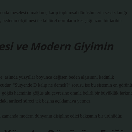
moda meselesi olmaktan çıkarıp toplumsal dönüşümlerin sessiz tanığı
 bedenin ölçülmesi ile kültürel normların kesiştiği uzun bir tarihin
esi ve Modern Giyimin
, aslında yüzyıllar boyunca değişen beden algısının, kadınlık
ucudur. “Sütyende D kalıp ne demek?” sorusu ise bu sistemin en görünü
p, göğüs hacminin göğüs altı çevresine oranla belirli bir büyüklük farkın
daki tarihsel süreci tek başına açıklamaya yetmez.
ynı zamanda modern dünyanın disipline edici bakışının bir ürünüdür.