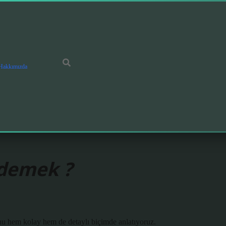
Hakkımızda
 demek ?
u hem kolay hem de detaylı biçimde anlatıyoruz.