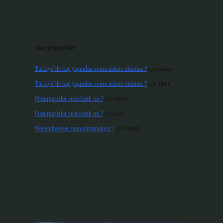
Son yorumlar
Türkiye’de kaç yaşından sonra askere alınmaz ?
için
admin
Türkiye’de kaç yaşından sonra askere alınmaz ?
için
Ekin
Omurgasızlar sıcakkanlı mı ?
için
admin
Omurgasızlar sıcakkanlı mı ?
için
İpek
Neden hayvan satın almamalıyız ?
için
admin