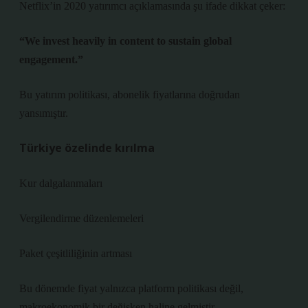
Netflix’in 2020 yatırımcı açıklamasında şu ifade dikkat çeker:
“We invest heavily in content to sustain global
engagement.”
Bu yatırım politikası, abonelik fiyatlarına doğrudan
yansımıştır.
Türkiye özelinde kırılma
Kur dalgalanmaları
Vergilendirme düzenlemeleri
Paket çeşitliliğinin artması
Bu dönemde fiyat yalnızca platform politikası değil,
makroekonomik bir değişken haline gelmiştir.