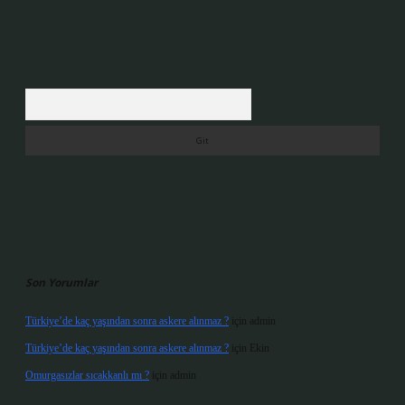
Arama
Son Yorumlar
Türkiye’de kaç yaşından sonra askere alınmaz ?
için
admin
Türkiye’de kaç yaşından sonra askere alınmaz ?
için
Ekin
Omurgasızlar sıcakkanlı mı ?
için
admin