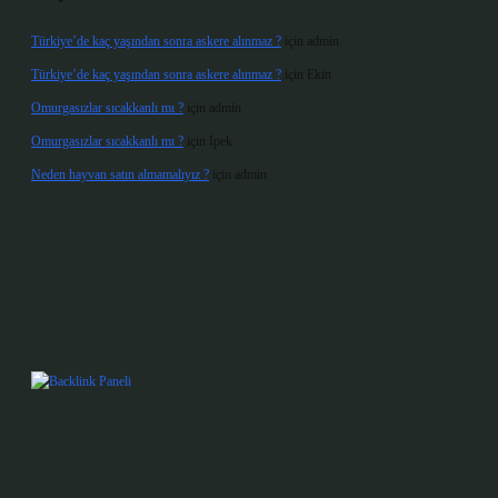
Türkiye’de kaç yaşından sonra askere alınmaz ?
için
admin
Türkiye’de kaç yaşından sonra askere alınmaz ?
için
Ekin
Omurgasızlar sıcakkanlı mı ?
için
admin
Omurgasızlar sıcakkanlı mı ?
için
İpek
Neden hayvan satın almamalıyız ?
için
admin