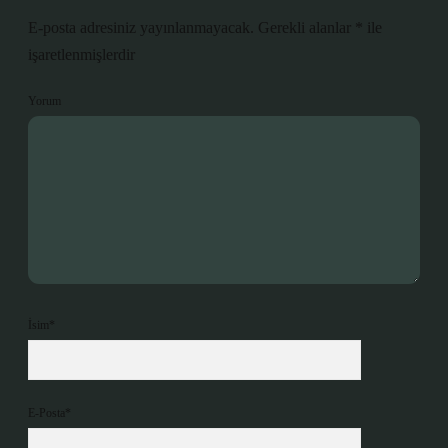
E-posta adresiniz yayınlanmayacak.
Gerekli alanlar
*
ile
işaretlenmişlerdir
Yorum
İsim*
E-Posta*