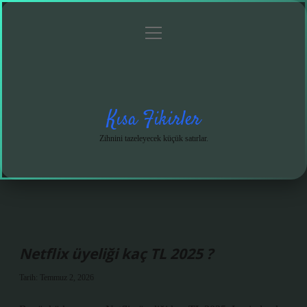
menüyü
Anasayfa
Gizlilik
Yasal
Hakkımızda
aç
Politikası
Uyarı
Kısa Fikirler
Zihnini tazeleyecek küçük satırlar.
Netflix üyeliği kaç TL 2025 ?
Tarih: Temmuz 2, 2026