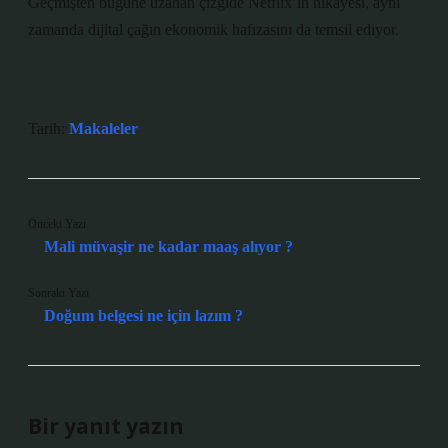
Geçmişten bugüne uzanan çizgide Netflix’in hikâyesi, aynı
zamanda dijital çağın ekonomik hafızasını da temsil ediyor.
Tarih:
Makaleler
Önceki Yazı
Mali müvaşir ne kadar maaş alıyor ?
Sonraki Yazı
Doğum belgesi ne için lazım ?
Bir yanıt yazın