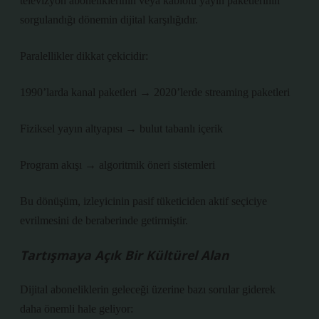
televizyon aboneliklerinin veya kablolu yayın paketlerinin
sorgulandığı dönemin dijital karşılığıdır.
Paralellikler dikkat çekicidir:
1990’larda kanal paketleri → 2020’lerde streaming paketleri
Fiziksel yayın altyapısı → bulut tabanlı içerik
Program akışı → algoritmik öneri sistemleri
Bu dönüşüm, izleyicinin pasif tüketiciden aktif seçiciye
evrilmesini de beraberinde getirmiştir.
Tartışmaya Açık Bir Kültürel Alan
Dijital aboneliklerin geleceği üzerine bazı sorular giderek
daha önemli hale geliyor: