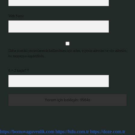
Web Sitesi
Daha sonraki yorumlarımda kullanılması için adım, e-posta adresim ve site adresim
bu tarayıcıya kaydedilsin.
6 + 2 kaçtır?
*
https://bornovaguvenlik.com
https://hifu.com.tr
https://doze.com.tr