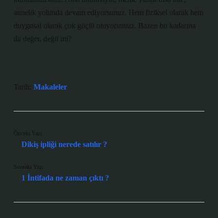
annelik yolunda devam ediyorsunuz. Hem fiziksel olarak hem
duygusal olarak çok güçlü oluyorsunuz. Bazen bu kadarına
da değer, değil mi?
Tarih:
Makaleler
Önceki Yazı
Dikiş ipliği nerede satılır ?
Sonraki Yazı
1 İntifada ne zaman çıktı ?