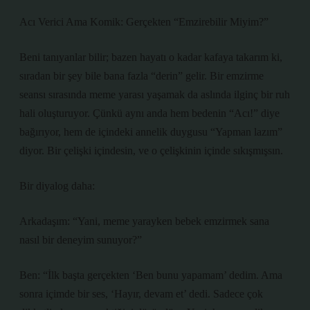
Acı Verici Ama Komik: Gerçekten “Emzirebilir Miyim?”
Beni tanıyanlar bilir; bazen hayatı o kadar kafaya takarım ki,
sıradan bir şey bile bana fazla “derin” gelir. Bir emzirme
seansı sırasında meme yarası yaşamak da aslında ilginç bir ruh
hali oluşturuyor. Çünkü aynı anda hem bedenin “Acı!” diye
bağırıyor, hem de içindeki annelik duygusu “Yapman lazım”
diyor. Bir çelişki içindesin, ve o çelişkinin içinde sıkışmışsın.
Bir diyalog daha:
Arkadaşım: “Yani, meme yarayken bebek emzirmek sana
nasıl bir deneyim sunuyor?”
Ben: “İlk başta gerçekten ‘Ben bunu yapamam’ dedim. Ama
sonra içimde bir ses, ‘Hayır, devam et’ dedi. Sadece çok