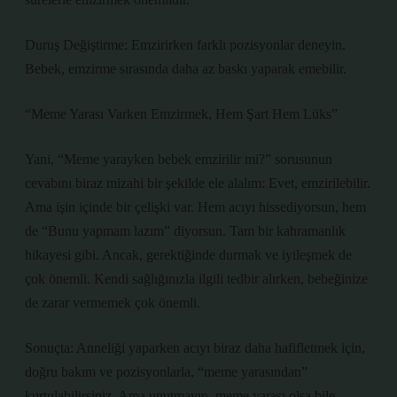
Duruş Değiştirme: Emzirirken farklı pozisyonlar deneyin.
Bebek, emzirme sırasında daha az baskı yaparak emebilir.
“Meme Yarası Varken Emzirmek, Hem Şart Hem Lüks”
Yani, “Meme yarayken bebek emzirilir mi?” sorusunun
cevabını biraz mizahi bir şekilde ele alalım: Evet, emzirilebilir.
Ama işin içinde bir çelişki var. Hem acıyı hissediyorsun, hem
de “Bunu yapmam lazım” diyorsun. Tam bir kahramanlık
hikayesi gibi. Ancak, gerektiğinde durmak ve iyileşmek de
çok önemli. Kendi sağlığınızla ilgili tedbir alırken, bebeğinize
de zarar vermemek çok önemli.
Sonuçta: Anneliği yaparken acıyı biraz daha hafifletmek için,
doğru bakım ve pozisyonlarla, “meme yarasından”
kurtulabilirsiniz. Ama unutmayın, meme yarası olsa bile,