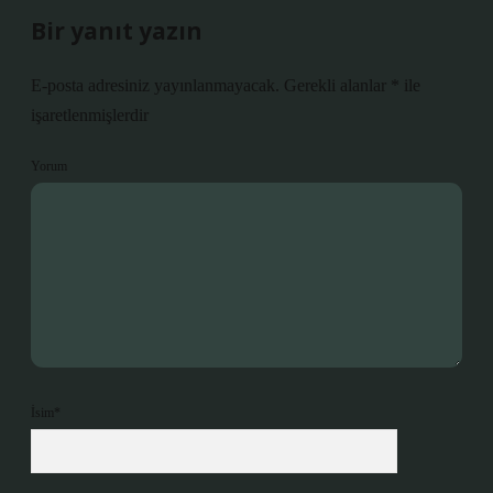
Bir yanıt yazın
E-posta adresiniz yayınlanmayacak.
Gerekli alanlar
*
ile
işaretlenmişlerdir
Yorum
İsim*