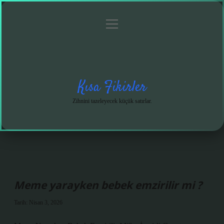
menüyü
Anasayfa
Gizlilik
Yasal
Hakkımızda
aç
Politikası
Uyarı
Kısa Fikirler
Zihnini tazeleyecek küçük satırlar.
Meme yarayken bebek emzirilir mi ?
Tarih: Nisan 3, 2026