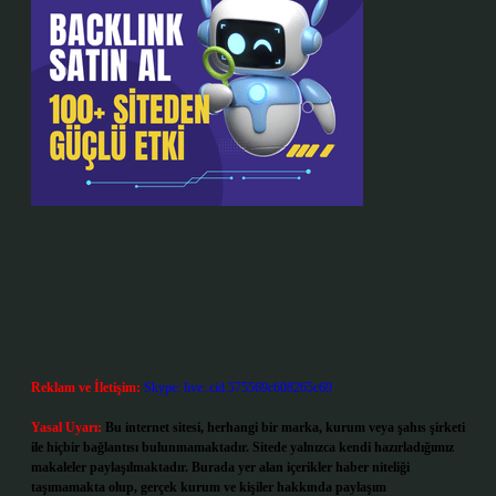
Reklam ve İletişim:
Skype: live:.cid.575569c608265c69
Yasal Uyarı:
Bu internet sitesi, herhangi bir marka, kurum veya şahıs şirketi
ile hiçbir bağlantısı bulunmamaktadır. Sitede yalnızca kendi hazırladığımız
makaleler paylaşılmaktadır. Burada yer alan içerikler haber niteliği
taşımamakta olup, gerçek kurum ve kişiler hakkında paylaşım