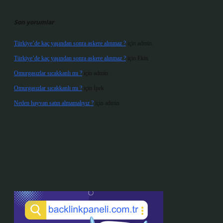
Son yorumlar
Türkiye’de kaç yaşından sonra askere alınmaz ?
için
admin
Türkiye’de kaç yaşından sonra askere alınmaz ?
için
Ekin
Omurgasızlar sıcakkanlı mı ?
için
admin
Omurgasızlar sıcakkanlı mı ?
için
İpek
Neden hayvan satın almamalıyız ?
için
admin