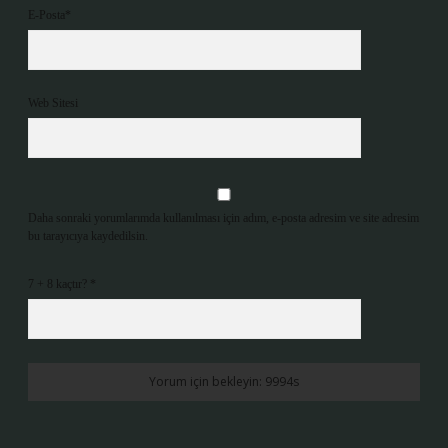
E-Posta*
Web Sitesi
Daha sonraki yorumlarımda kullanılması için adım, e-posta adresim ve site adresim
bu tarayıcıya kaydedilsin.
7 + 8 kaçtır?
*