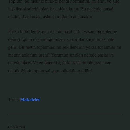
Toplum, bu metinle birlikte kendi normlarını, rollerini ve güç
ilişkilerini sürekli olarak yeniden kurar. Bu nedenle kutsal
metinleri anlamak, aslında toplumu anlamaktır.
Farklı kültürlerde aynı metnin nasıl farklı yaşam biçimlerine
dönüştüğünü düşündüğümüzde şu sorular kaçınılmaz hale
gelir: Bir metin toplumları mı şekillendirir, yoksa toplumlar mı
metnin anlamını üretir? Yorumun sınırları nerede başlar ve
nerede biter? Ve en önemlisi, farklı seslerin bir arada var
olabildiği bir toplumsal yapı mümkün müdür?
Tarih:
Makaleler
Önceki Yazı