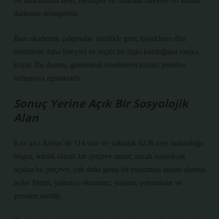
bir mekanizma iken, metropol bir ortamda bireysel bir kimlik
ifadesine dönüşebilir.
Bazı akademik çalışmalar, özellikle genç kuşakların dini
metinlerle daha bireysel ve seçici bir ilişki kurduğunu ortaya
koyar. Bu durum, geleneksel otoritelerin rolünü yeniden
tartışmaya açmaktadır.
Sonuç Yerine Açık Bir Sosyolojik
Alan
Kur’an-ı Kerim’de 114 sure ve yaklaşık 6236 ayet bulunduğu
bilgisi, teknik olarak bir çerçeve sunar; ancak sosyolojik
açıdan bu çerçeve, çok daha geniş bir toplumsal anlam alanına
açılır. Metin, yalnızca okunmaz; yaşanır, yorumlanır ve
yeniden üretilir.