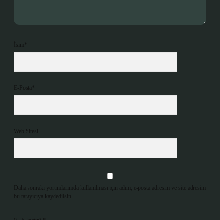
İsim*
E-Posta*
Web Sitesi
Daha sonraki yorumlarımda kullanılması için adım, e-posta adresim ve site adresim
bu tarayıcıya kaydedilsin.