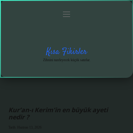
menüyü
Anasayfa
Gizlilik
Yasal
Hakkımızda
aç
Politikası
Uyarı
Kısa Fikirler
Zihnini tazeleyecek küçük satırlar.
Kur’an-ı Kerim’in en büyük ayeti
nedir ?
Tarih: Haziran 13, 2026