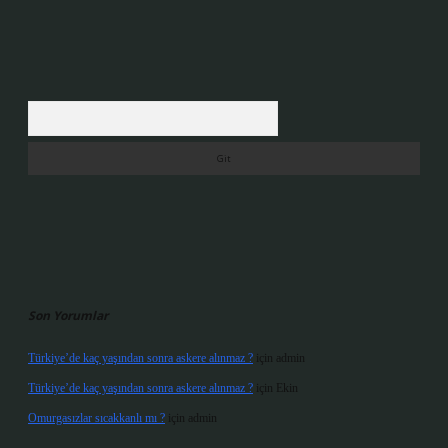
Arama
Son Yorumlar
Türkiye’de kaç yaşından sonra askere alınmaz ?
için
admin
Türkiye’de kaç yaşından sonra askere alınmaz ?
için
Ekin
Omurgasızlar sıcakkanlı mı ?
için
admin