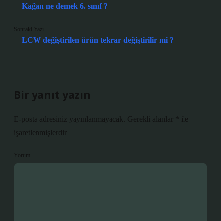
Kağan ne demek 6. sınıf ?
Sonraki Yazı
LCW değiştirilen ürün tekrar değiştirilir mi ?
Bir yanıt yazın
E-posta adresiniz yayınlanmayacak.
Gerekli alanlar
*
ile
işaretlenmişlerdir
Yorum