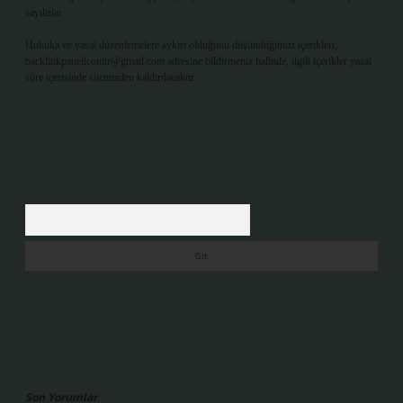
sayılırlar.
Hukuka ve yasal düzenlemelere aykırı olduğunu düşündüğünüz içerikleri,
backlinkpanelicomtr@gmail.com
adresine bildirmeniz halinde, ilgili içerikler yasal
süre içerisinde sitemizden kaldırılacaktır.
Arama
Son Yorumlar