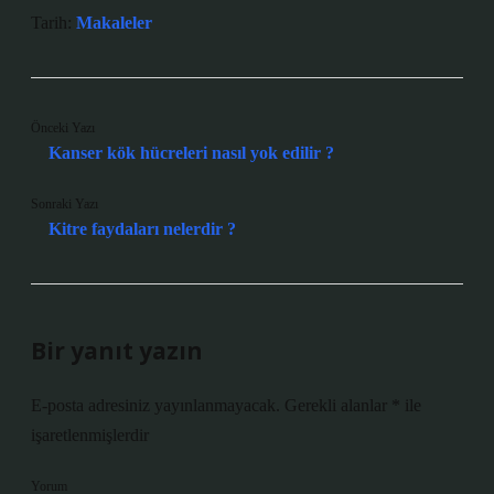
Tarih:
Makaleler
Önceki Yazı
Kanser kök hücreleri nasıl yok edilir ?
Sonraki Yazı
Kitre faydaları nelerdir ?
Bir yanıt yazın
E-posta adresiniz yayınlanmayacak.
Gerekli alanlar
*
ile
işaretlenmişlerdir
Yorum