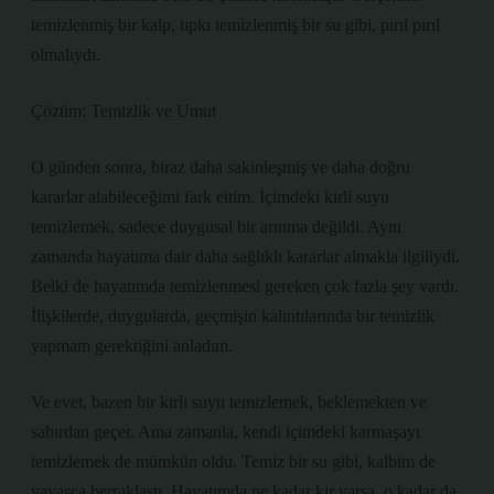
temizlenmiş bir kalp, tıpkı temizlenmiş bir su gibi, pırıl pırıl
olmalıydı.
Çözüm: Temizlik ve Umut
O günden sonra, biraz daha sakinleşmiş ve daha doğru
kararlar alabileceğimi fark ettim. İçimdeki kirli suyu
temizlemek, sadece duygusal bir arınma değildi. Aynı
zamanda hayatıma dair daha sağlıklı kararlar almakla ilgiliydi.
Belki de hayatımda temizlenmesi gereken çok fazla şey vardı.
İlişkilerde, duygularda, geçmişin kalıntılarında bir temizlik
yapmam gerektiğini anladım.
Ve evet, bazen bir kirli suyu temizlemek, beklemekten ve
sabırdan geçer. Ama zamanla, kendi içimdeki karmaşayı
temizlemek de mümkün oldu. Temiz bir su gibi, kalbim de
yavaşça berraklaştı. Hayatımda ne kadar kir varsa, o kadar da