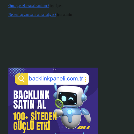
Omurgasızlar sıcakkanlı mı ?
için
İpek
Neden hayvan satın almamalıyız ?
için
admin