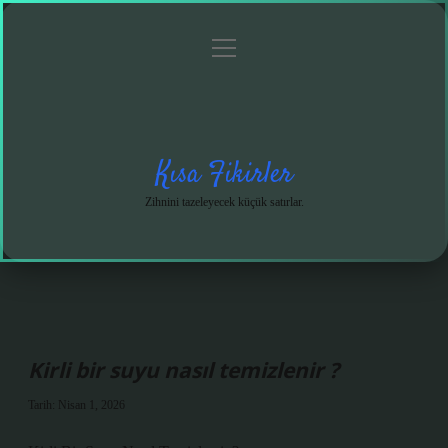
menüyü
Anasayfa
Gizlilik
Yasal
Hakkımızda
aç
Politikası
Uyarı
Kısa Fikirler
Zihnini tazeleyecek küçük satırlar.
Kirli bir suyu nasıl temizlenir ?
Tarih: Nisan 1, 2026