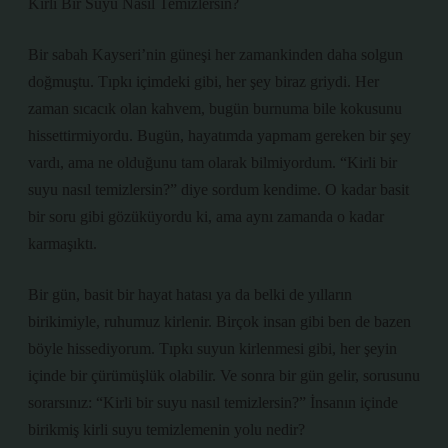
Kirli Bir Suyu Nasıl Temizlersin?
Bir sabah Kayseri’nin güneşi her zamankinden daha solgun
doğmuştu. Tıpkı içimdeki gibi, her şey biraz griydi. Her
zaman sıcacık olan kahvem, bugün burnuma bile kokusunu
hissettirmiyordu. Bugün, hayatımda yapmam gereken bir şey
vardı, ama ne olduğunu tam olarak bilmiyordum. “Kirli bir
suyu nasıl temizlersin?” diye sordum kendime. O kadar basit
bir soru gibi gözüküyordu ki, ama aynı zamanda o kadar
karmaşıktı.
Bir gün, basit bir hayat hatası ya da belki de yılların
birikimiyle, ruhumuz kirlenir. Birçok insan gibi ben de bazen
böyle hissediyorum. Tıpkı suyun kirlenmesi gibi, her şeyin
içinde bir çürümüşlük olabilir. Ve sonra bir gün gelir, sorusunu
sorarsınız: “Kirli bir suyu nasıl temizlersin?” İnsanın içinde
birikmiş kirli suyu temizlemenin yolu nedir?