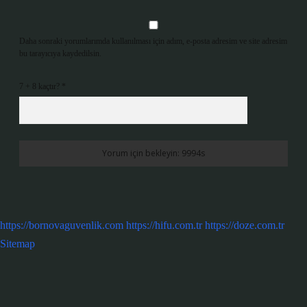
Daha sonraki yorumlarımda kullanılması için adım, e-posta adresim ve site adresim
bu tarayıcıya kaydedilsin.
7 + 8 kaçtır?
*
https://bornovaguvenlik.com
https://hifu.com.tr
https://doze.com.tr
Sitemap