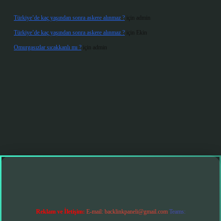
Türkiye’de kaç yaşından sonra askere alınmaz ?
için
admin
Türkiye’de kaç yaşından sonra askere alınmaz ?
için
Ekin
Omurgasızlar sıcakkanlı mı ?
için
admin
rabet giriş
Reklam ve İletişim:
E-mail:
backlinkpaneli@gmail.com
Teams: