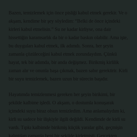
Bazen, temizlemek için önce pisliği kabul etmek gerekir. Ve o
akşam, kendime bir şey söyledim: “Belki de önce içindeki
kirleri kabul etmelisin.” Su ne kadar kirliyse, ona dair
hissettiğin karamsarlık da bir o kadar baskın olabilir. Ama işte,
bu duyguları kabul etmek, ilk adımdı. Sonra, her şeyin
zamanla çözüleceğini kabul etmek zorundaydım. Çünkü
hayat, tek bir adımda, bir anda değişmez. Birikmiş kirlilik
zaman alır ve onunla başa çıkmak, bazen sabır gerektirir. Kirli
bir suyu temizlemek, bazen uzun bir sürecin başıdır.
Hayatımda temizlenmesi gereken her şeyin birikimi, bir
şekilde kalbime işledi. O akşam, o dostumla konuşarak
içimdeki suyu biraz olsun temizledim. Ama anlamalıydım ki,
kirli su sadece bir ilişkiyle ilgili değildi. Kendimde de kirli su
vardı. Tıpkı kalbimde birikmiş küçük yaralar gibi, geçmişin
kalıntıları zamanla beni bir şekilde kirletmişti. Gerçekten