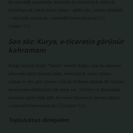
devam ettiği pazarlarda, kuryenin işi teknolojiyle daha da
bütünleşecek; fakat insani temas—güler yüz, çözüm odaklılık
—hep fark yaratacak. :contentReference[oaicite:11]
{index=11}
Son söz: Kurye, e-ticaretin görünür
kahramanı
Kargo taşıyan kişiye “kurye” demek doğru; ama bu unvanın
arkasında şehir nabzını tutan, teknolojiyle omuz omuza
çalışan ve her gün yüzlerce küçük teslimatı anlamlı bir müşteri
deneyimine dönüştüren bir emek var. Türkiye ve dünyadaki
sayıların işaret ettiği gibi, bu emek büyümeye devam ediyor.
:contentReference[oaicite:12]{index=12}
Topluluktan dinleyelim