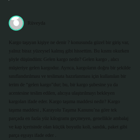
Rüveyda
Kargo taşıyan kişiye ne denir ? konusunda güzel bir giriş var,
yalnız biraz yüzeysel kalmış gibi hissettim. Bu kısmı okurken
şöyle düşündüm: Gelen kargo nedir? Gelen kargo , alıcı
müşteriye gelen kargodur. Ayrıca, kargoların doğru bir şekilde
sınıflandırılması ve teslimata hazırlanması için kullanılan bir
terim de “gelen kargo”dur; bu, bir kargo şubesine ya da
acentesine teslim edilen, alıcıya ulaştırılmayı bekleyen
kargoları ifade eder. Kargo taşıma maddesi nedir? Kargo
taşıma maddesi , Karayolu Taşıma Kanunu’na göre tek
parçada en fazla yüz kilogramı geçmeyen, genellikle ambalaj
ve kap içerisinde olan küçük boyutlu koli, sandık, paket gibi
parça eşyayı ifade eder .