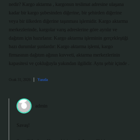
nedir? Kargo aktarma , kargonun teslimat adresine ulaşana
kadar bir kargo şubesinden diğerine, bir şehirden diğerine
veya bir ülkeden diğerine taşınması işlemidir. Kargo aktarma
merkezlerinde, kargolar varış adreslerine göre ayrılır ve
dağıtım için hazırlanır. Kargo aktarma işleminin gerçekleştiği
bazı durumlar şunlardır: Kargo aktarma işlemi, kargo
firmasının dağıtım ağının kuvveti, aktarma merkezlerinin
kapasitesi ve çokluğuyla yakından ilgilidir. Aynı şehir içinde .
Ocak 31, 2026
Yanıtla
admin
Savaş!