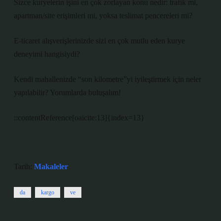
Sizce kuryelerin işini en çok zorlayan konu nedir: trafik mi,
apartman/site erişimleri mi, yoksa teslimat pencereleri mi?
E-ticaret alışverişlerinizde sizi en çok mutlu eden kurye
deneyimi hangisiydi?
Kendi mahallenizde “son kilometre”yi iyileştirmek için neler
yapılabilir? Yorumlarda buluşalım!
::contentReference[oaicite:13]{index=13}
Tarih:
Makaleler
da
kargo
ve