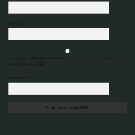
Web Sitesi
Daha sonraki yorumlarımda kullanılması için adım, e-posta adresim ve site adresim
bu tarayıcıya kaydedilsin.
10 - 4 kaçtır?
*