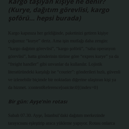
Kargo taşıyan kişiye ne denir?
(Kurye, dağıtım görevlisi, kargo
şoförü… hepsi burada)
Kargo kapınıza her geldiğinde, paketinizi getiren kişiye
çoğumuz “kurye” deriz. Ama işin mutfağı daha zengin:
“kargo dağıtım görevlisi”, “kargo şoförü”, “saha operasyon
görevlisi”, hatta gönderinin türüne göre “expres kurye” ya da
“freight handler” gibi unvanlar da kullanılır. Lojistik
literatüründeki karşılığı ise “courier”: gönderileri hızlı, güvenli
ve izlenebilir biçimde bir noktadan diğerine ulaştıran kişi ya
da hizmet. :contentReference[oaicite:0]{index=0}
Bir gün: Ayşe’nin rotası
Sabah 07.30. Ayşe, İstanbul’daki dağıtım merkezinde
tarayıcısını eşleştirip araca yükleme yapıyor. Rotası onlarca