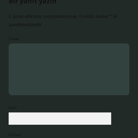
Bir yanıt yazın
E-posta adresiniz yayınlanmayacak.
Gerekli alanlar
*
ile
işaretlenmişlerdir
Yorum
İsim*
E-Posta*