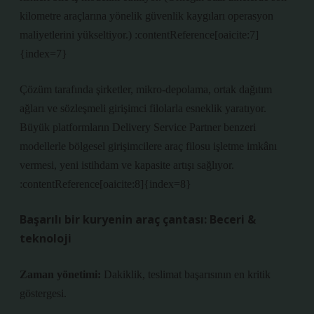
kilometre araçlarına yönelik güvenlik kaygıları operasyon
maliyetlerini yükseltiyor.) :contentReference[oaicite:7]
{index=7}
Çözüm tarafında şirketler, mikro-depolama, ortak dağıtım
ağları ve sözleşmeli girişimci filolarla esneklik yaratıyor.
Büyük platformların Delivery Service Partner benzeri
modellerle bölgesel girişimcilere araç filosu işletme imkânı
vermesi, yeni istihdam ve kapasite artışı sağlıyor.
:contentReference[oaicite:8]{index=8}
Başarılı bir kuryenin araç çantası: Beceri &
teknoloji
Zaman yönetimi:
Dakiklik, teslimat başarısının en kritik
göstergesi.