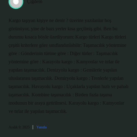
Çiğdem
Kargo taşıyan kişiye ne denir ? üzerine yazılanlar hoş
görünüyor, yine de bazı yerler kısa geçilmiş gibi. Ben bu
durumu kısaca böyle özetliyorum: Kargo türleri Kargo türleri
çeşitli kriterlere göre sınıflandırılabilir: Taşımacılık yöntemine
göre : Gönderinin türüne göre : Diğer türler : Taşımacılık
yöntemine göre : Karayolu kargo : Kamyonlar ve tırlar ile
yapılan taşımacılık. Denizyolu kargo : Gemilerle yapılan
uluslararası taşımacılık. Demiryolu kargo : Trenlerle yapılan
taşımacılık. Havayolu kargo : Uçaklarla yapılan hızlı ve pahalı
taşımacılık. Kombine taşımacılık : Birden fazla taşıma
modunun bir araya getirilmesi. Karayolu kargo : Kamyonlar
ve tırlar ile yapılan taşımacılık.
Aralık 9, 2025
Yanıtla