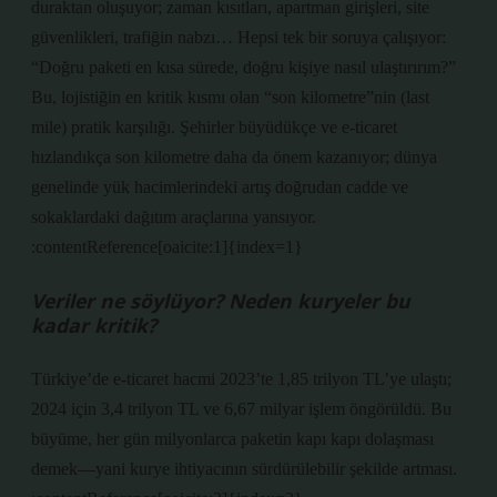
duraktan oluşuyor; zaman kısıtları, apartman girişleri, site
güvenlikleri, trafiğin nabzı… Hepsi tek bir soruya çalışıyor:
“Doğru paketi en kısa sürede, doğru kişiye nasıl ulaştırırım?”
Bu, lojistiğin en kritik kısmı olan “son kilometre”nin (last
mile) pratik karşılığı. Şehirler büyüdükçe ve e-ticaret
hızlandıkça son kilometre daha da önem kazanıyor; dünya
genelinde yük hacimlerindeki artış doğrudan cadde ve
sokaklardaki dağıtım araçlarına yansıyor.
:contentReference[oaicite:1]{index=1}
Veriler ne söylüyor? Neden kuryeler bu
kadar kritik?
Türkiye’de e-ticaret hacmi 2023’te 1,85 trilyon TL’ye ulaştı;
2024 için 3,4 trilyon TL ve 6,67 milyar işlem öngörüldü. Bu
büyüme, her gün milyonlarca paketin kapı kapı dolaşması
demek—yani kurye ihtiyacının sürdürülebilir şekilde artması.