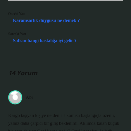
Önceki Yazı
Karamsarlık duygusu ne demek ?
Sonraki Yazı
Safran hangi hastalığa iyi gelir ?
14 Yorum
Abi
Kargo taşıyan kişiye ne denir ? konusu başlangıçta özenli,
yalnız daha çarpıcı bir giriş beklenirdi. Aklımda kalan küçük