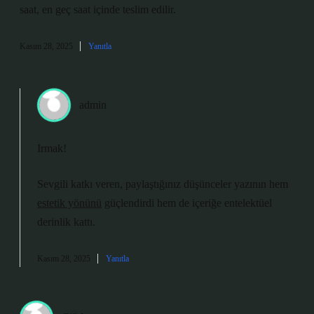
saat, en geç saat içinde teslim edilir.
Kasım 28, 2025
Yanıtla
admin
Irmak!
Sevgili katkı veren, paylaştığınız düşünceler yazının hem
estetik yönünü
güçlendirdi hem de içeriğe
entelektüel
derinlik
kattı.
Kasım 28, 2025
Yanıtla