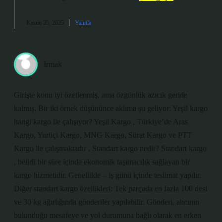
Kasım 25, 2025
Yanıtla
Irmak
Girişte konu iyi özetlenmiş, ama özgünlük azıcık geride
kalmış. Bir iki örnek düşününce aklıma şu geliyor: Yeşil kargo
hangi kargo ile çalışıyor? Yeşil Kargo , Türkiye’de Aras
Kargo, Yurtiçi Kargo, MNG Kargo, Sürat Kargo ve PTT
Kargo ile çalışmaktadır . Standart kargo nedir? Standart kargo
, belirli bir süre içinde ekonomik taşımacılık sağlayan bir
kargo hizmetidir. Genellikle – iş günü içinde teslimat yapılır.
Diğer standart kargo özellikleri: Tek parçada en fazla 100 desi
ve 30 kg ağırlığında gönderiler yapılabilir. Gönderi, alıcının
bulunduğu mesafeye ve yol durumuna bağlı olarak en erken