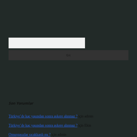
Arama
Son Yorumlar
Türkiye’de kaç yaşından sonra askere alınmaz ?
için
admin
Türkiye’de kaç yaşından sonra askere alınmaz ?
için
Ekin
Omurgasızlar sıcakkanlı mı ?
için
admin