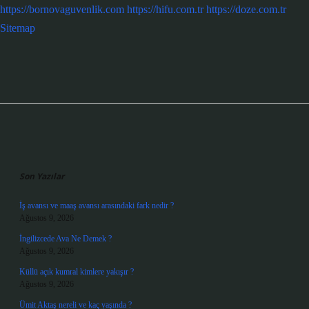
https://bornovaguvenlik.com
https://hifu.com.tr
https://doze.com.tr
Sitemap
Sidebar
Son Yazılar
İş avansı ve maaş avansı arasındaki fark nedir ?
Ağustos 9, 2026
İngilizcede Ava Ne Demek ?
Ağustos 9, 2026
Küllü açık kumral kimlere yakışır ?
Ağustos 9, 2026
Ümit Aktaş nereli ve kaç yaşında ?