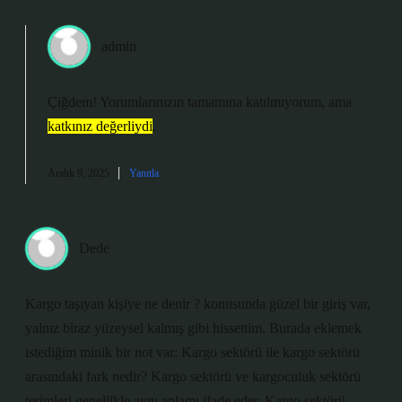
admin
Çiğdem! Yorumlarınızın tamamına katılmıyorum, ama
katkınız değerliydi
.
Aralık 9, 2025
Yanıtla
Dede
Kargo taşıyan kişiye ne denir ? konusunda güzel bir giriş var,
yalnız biraz yüzeysel kalmış gibi hissettim. Burada eklemek
istediğim minik bir not var: Kargo sektörü ile kargo sektörü
arasındaki fark nedir? Kargo sektörü ve kargoculuk sektörü
terimleri genellikle aynı anlamı ifade eder. Kargo sektörü,