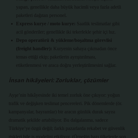
yapan, genellikle daha büyük hacimli veya fazla adetli
paketleri dağıtan personel.
Express kurye / moto kurye:
Saatlik teslimatlar gibi
acil gönderiler; genellikle iki tekerlekle şehir içi hız.
Depo operatörü & yükleme/boşaltma görevlisi
(freight handler):
Kuryenin sahaya çıkmadan önce
temas ettiği ekip; paketlerin ayrıştırılması,
etiketlenmesi ve araca doğru yerleştirilmesini sağlar.
İnsan hikâyeleri: Zorluklar, çözümler
Ayşe’nin hikâyesinde iki temel zorluk öne çıkıyor: yoğun
trafik ve değişken teslimat pencereleri. Pik dönemlerde (ör.
kampanyalar, bayramlar) bir aracın günlük durak sayısı
dramatik şekilde artabiliyor. Bu dalgalanma, sadece
Türkiye’ye özgü değil; farklı pazarlarda rekabet ve güvenlik
riskleri bile iş modelini etkiliyor. (Örneğin bazı ülkelerde son