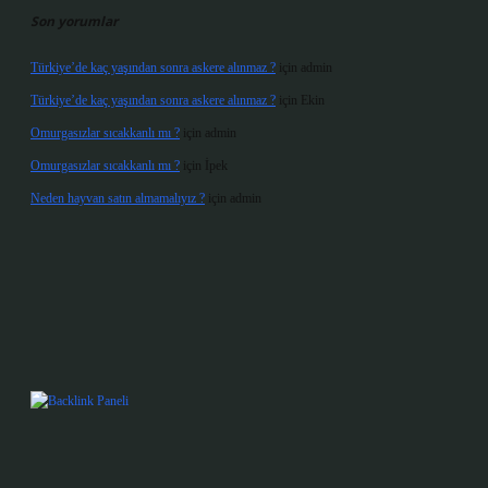
Son yorumlar
Türkiye’de kaç yaşından sonra askere alınmaz ?
için
admin
Türkiye’de kaç yaşından sonra askere alınmaz ?
için
Ekin
Omurgasızlar sıcakkanlı mı ?
için
admin
Omurgasızlar sıcakkanlı mı ?
için
İpek
Neden hayvan satın almamalıyız ?
için
admin