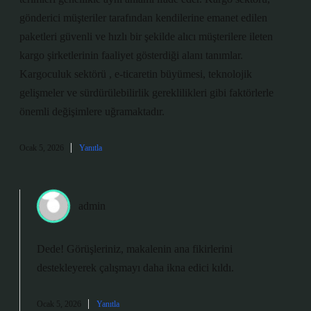
gönderici müşteriler tarafından kendilerine emanet edilen
paketleri güvenli ve hızlı bir şekilde alıcı müşterilere ileten
kargo şirketlerinin faaliyet gösterdiği alanı tanımlar.
Kargoculuk sektörü , e-ticaretin büyümesi, teknolojik
gelişmeler ve sürdürülebilirlik gereklilikleri gibi faktörlerle
önemli değişimlere uğramaktadır.
Ocak 5, 2026
Yanıtla
admin
Dede! Görüşleriniz, makalenin ana fikirlerini
destekleyerek çalışmayı
daha ikna edici
kıldı.
Ocak 5, 2026
Yanıtla