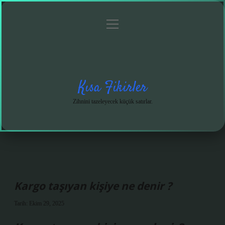
menüyü
Anasayfa
Gizlilik
Yasal
Hakkımızda
aç
Politikası
Uyarı
Kısa Fikirler
Zihnini tazeleyecek küçük satırlar.
Kargo taşıyan kişiye ne denir ?
Tarih: Ekim 29, 2025