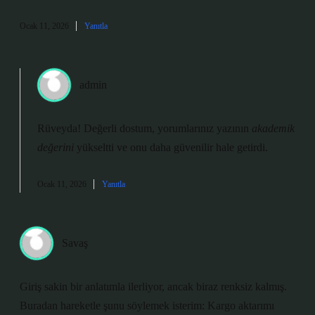
Ocak 11, 2026
Yanıtla
admin
Rüveyda! Değerli dostum, yorumlarınız yazının
akademik
değerini
yükseltti ve onu daha
güvenilir
hale getirdi.
Ocak 11, 2026
Yanıtla
Savaş
Giriş sakin bir anlatımla ilerliyor, ancak biraz renksiz kalmış.
Buradan hareketle şunu söylemek isterim: Kargo aktarımı