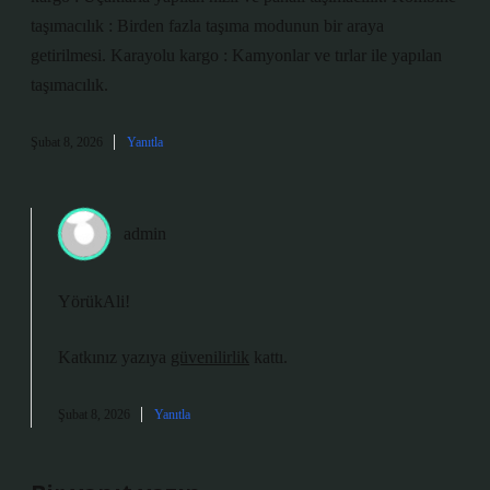
taşımacılık : Birden fazla taşıma modunun bir araya
getirilmesi. Karayolu kargo : Kamyonlar ve tırlar ile yapılan
taşımacılık.
Şubat 8, 2026
Yanıtla
admin
YörükAli!
Katkınız yazıya
güvenilirlik
kattı.
Şubat 8, 2026
Yanıtla