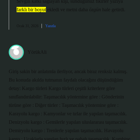
Sevgili katkı sağlayan kişi, sunduğunuz fikirler yazıya
farklı bir boyut
ekledi ve metni daha
özgün
hale getirdi.
Ocak 31, 2026
Yanıtla
YörükAli
Giriş sakin bir anlatımla ilerliyor, ancak biraz renksiz kalmış.
Bu konuda akılda tutmanın faydalı olacağını düşündüğüm
detay: Kargo türleri Kargo türleri çeşitli kriterlere göre
sınıflandırılabilir: Taşımacılık yöntemine göre : Gönderinin
türüne göre : Diğer türler : Taşımacılık yöntemine göre :
Karayolu kargo : Kamyonlar ve tırlar ile yapılan taşımacılık.
Denizyolu kargo : Gemilerle yapılan uluslararası taşımacılık.
Demiryolu kargo : Trenlerle yapılan taşımacılık. Havayolu
kargo : Uçaklarla yapılan hızlı ve pahalı taşımacılık. Kombine