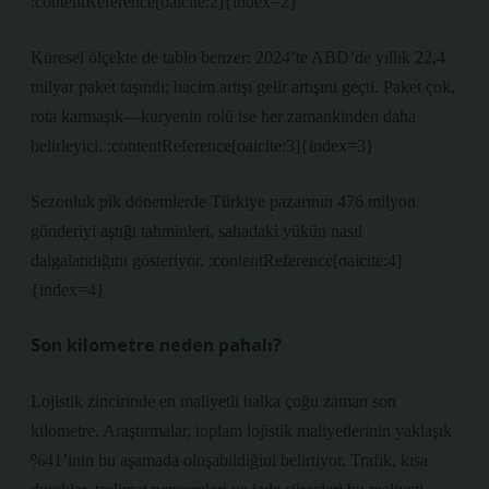
:contentReference[oaicite:2]{index=2}
Küresel ölçekte de tablo benzer: 2024’te ABD’de yıllık 22,4
milyar paket taşındı; hacim artışı gelir artışını geçti. Paket çok,
rota karmaşık—kuryenin rolü ise her zamankinden daha
belirleyici. :contentReference[oaicite:3]{index=3}
Sezonluk pik dönemlerde Türkiye pazarının 476 milyon
gönderiyi aştığı tahminleri, sahadaki yükün nasıl
dalgalandığını gösteriyor. :contentReference[oaicite:4]
{index=4}
Son kilometre neden pahalı?
Lojistik zincirinde en maliyetli halka çoğu zaman son
kilometre. Araştırmalar, toplam lojistik maliyetlerinin yaklaşık
%41’inin bu aşamada oluşabildiğini belirtiyor. Trafik, kısa