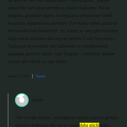
bir soru da var: Özel kargo nedir? Özel kargolar , lojistik
süreçlerde özel işlem gerektiren yükleri ifade eder. Bu tür
kargolar, genellikle taşıma ve depolama süreçlerinde belirli
koşulların sağlanmasını gerektirir. Özel kargo türleri şunlardır:
Bozulabilir Gıda Maddeleri : Isı, basınç ve nem gibi faktörlere
bağlı olarak bozulma riski taşıyan ürünler. Canlı Hayvanlar :
Taşınacak hayvanların özel kafeslerde ve etiketlemelerle
taşınması gereken yükler. Ağır Kargolar : Otomobil, makine
aksamı gibi büyük ve ağır yükler.
Kasım 25, 2025
Yanıtla
admin
Abi! Sevgili dostum, sunduğunuz katkılar yazının gelişim
sürecine doğrudan etki etti ve metni
daha güçlü
kıldı.