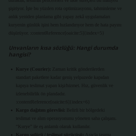
duraklar, teslimat pencereleri ve iade süreçleri bu maliyeti
şişiriyor. İşte bu yüzden rota optimizasyonu, tahminleme ve
anlık yeniden planlama gibi yapay zekâ uygulamaları
kuryenin günlük işini hem hızlandırıyor hem de hata payını
düşürüyor. :contentReference[oaicite:5]{index=5}
Unvanların kısa sözlüğü: Hangi durumda
hangisi?
Kurye (Courier):
Zaman kritik gönderilerden
standart paketlere kadar geniş yelpazede kapıdan
kapıya teslimat yapan kişi/hizmet. Hız, güvenlik ve
izlenebilirlik ön plandadır.
:contentReference[oaicite:6]{index=6}
Kargo dağıtım görevlisi:
Belirli bir bölgedeki
teslimat ve alım operasyonunu yöneten saha çalışanı.
“Kurye” ile eş anlamlı olarak kullanılır.
Kargo şoförü / teslimat sürücüsü:
Araçla taşıma