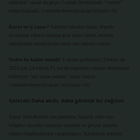
sürücüsü” olarak da geçer. Lojistik literatüründe “courier”
terimi kullanılır. :contentReference[oaicite:9]{index=9}
Kurye ne iş yapar?
Paketleri sahadan toplar, depoda
ayrıştırılan yükleri rotasına göre araca yükler, teslimat
adreslerinde kimlik/teslim kanıtı alır, iadeleri yönetir.
Neden bu kadar önemli?
E-ticaret patladıkça (Türkiye’de
2024 için 3,4 trilyon TL hacim öngörüsü) müşteri deneyimini
belirleyen “son temas noktası” kurye oluyor.
:contentReference[oaicite:10]{index=10}
Gelecek: Daha akıllı, daha görünür bir dağıtım
Yapay zekâ destekli rota planlama, hırsızlık riski olan
bölgeleri önceden saptayan sistemler ve gerçek zamanlı
müşteri bilgilendirmesi yaygınlaşıyor. Hacimlerin artmaya