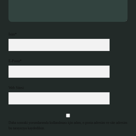
İsim*
E-Posta*
Web Sitesi
Daha sonraki yorumlarımda kullanılması için adım, e-posta adresim ve site adresim
bu tarayıcıya kaydedilsin.