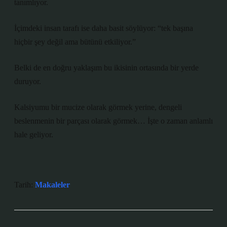
tanımlıyor.
İçimdeki insan tarafı ise daha basit söylüyor: “tek başına
hiçbir şey değil ama bütünü etkiliyor.”
Belki de en doğru yaklaşım bu ikisinin ortasında bir yerde
duruyor.
Kalsiyumu bir mucize olarak görmek yerine, dengeli
beslenmenin bir parçası olarak görmek… İşte o zaman anlamlı
hale geliyor.
Tarih:
Makaleler