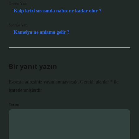
Önceki Yazı
Kalp krizi sırasında nabız ne kadar olur ?
Sonraki Yazı
Kamelya ne anlama gelir ?
Bir yanıt yazın
E-posta adresiniz yayınlanmayacak.
Gerekli alanlar
*
ile
işaretlenmişlerdir
Yorum