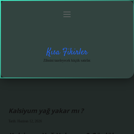
menüyü
Anasayfa
Gizlilik
Yasal
Hakkımızda
aç
Politikası
Uyarı
Kısa Fikirler
Zihnini tazeleyecek küçük satırlar.
Kalsiyum yağ yakar mı ?
Tarih: Haziran 12, 2026