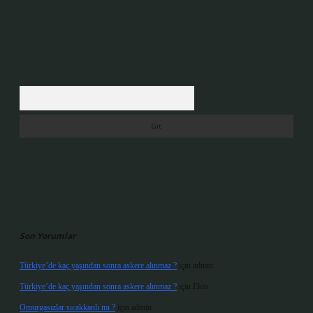
Arama
Son Yorumlar
Türkiye’de kaç yaşından sonra askere alınmaz ?
için
admin
Türkiye’de kaç yaşından sonra askere alınmaz ?
için
Ekin
Omurgasızlar sıcakkanlı mı ?
için
admin