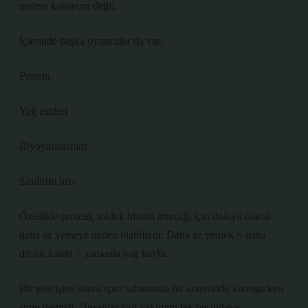
nedeni kalsiyum değil.
İçlerinde başka oyuncular da var:
Protein
Yağ asitleri
Biyoyararlanım
Sindirim hızı
Özellikle protein, tokluk hissini artırdığı için dolaylı olarak
daha az yemeye neden olabiliyor. Daha az yemek = daha
düşük kalori = zamanla yağ kaybı.
Bir gün işten sonra spor salonunda bir antrenörle konuşurken
şunu demişti: “İnsanlar yağ yakımını tek bir gıdaya