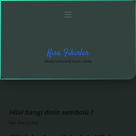
menüyü
Anasayfa
Gizlilik
Yasal
Hakkımızda
aç
Politikası
Uyarı
Kısa Fikirler
Zihnini tazeleyecek küçük satırlar.
Hilal hangi dinin sembolü ?
Tarih: Mart 22, 2026