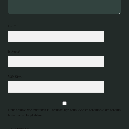
İsim*
E-Posta*
Web Sitesi
Daha sonraki yorumlarımda kullanılması için adım, e-posta adresim ve site adresim
bu tarayıcıya kaydedilsin.