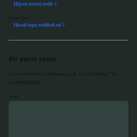
Hijyen teorisi nedir ?
Sonraki Yazı
Hisseli tapu tehlikeli mi ?
Bir yanıt yazın
E-posta adresiniz yayınlanmayacak.
Gerekli alanlar
*
ile
işaretlenmişlerdir
Yorum