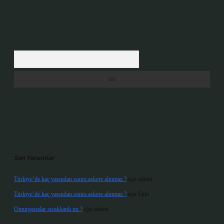
Arama
Son Yorumlar
Türkiye’de kaç yaşından sonra askere alınmaz ?
için
admin
Türkiye’de kaç yaşından sonra askere alınmaz ?
için
Ekin
Omurgasızlar sıcakkanlı mı ?
için
admin