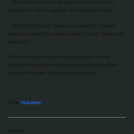
– Bir sembol, sadece dini bir simge olarak mı var, yoksa
toplumsal ve kültürel bağlamda farklı anlamlar mı taşır?
– Kendi kültürümüzün ötesine geçip, başka bir toplumun
sembolünü empatiyle anlamak, kimlik ve aidiyet algımızı nasıl
dönüştürür?
Hilal, bu soruların cevapsız bıraktığı derinliği ve insan
bilincinin zenginliğini yansıtan bir metafordur; gökyüzüne
bakarken, insanlığın ortak deneyimine dokunur.
Tarih:
Makaleler
Önceki Yazı