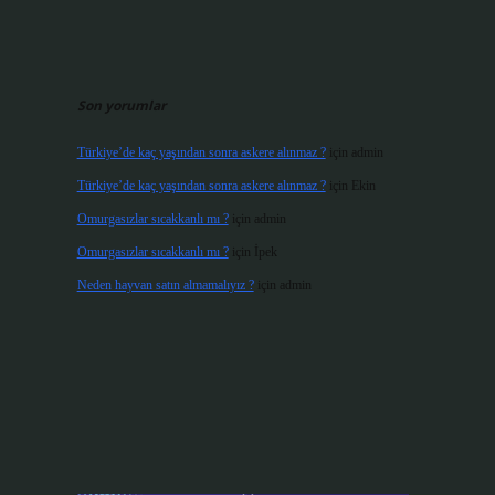
Son yorumlar
Türkiye’de kaç yaşından sonra askere alınmaz ?
için
admin
Türkiye’de kaç yaşından sonra askere alınmaz ?
için
Ekin
Omurgasızlar sıcakkanlı mı ?
için
admin
Omurgasızlar sıcakkanlı mı ?
için
İpek
Neden hayvan satın almamalıyız ?
için
admin