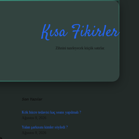
Kısa Fikirler
Zihnini tazeleyecek küçük satırlar.
Sidebar
grandoperabet gi
Son Yazılar
Kök hücre tedavisi kaç seans yapılmalı ?
Ağustos 9, 2026
Yalan şarkısını kimler söyledi ?
Ağustos 9, 2026