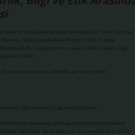
ık, Bilgi ve Etik Arasınd
si
an küçük bir cihazın ekranda sayılar üretmesini izler: %98. O an kimse
 düşünmez. Oysa aynı anda başka bir yerde, bir hücre içinde
rmektedir. Bu basit görünen süreç, aslında varlık (ontoloji), bilgi
ğümlerden biridir.
r mi; yoksa insanı anlamak, molekülü aşan bir şey midir?
rıyorsanız doğru yerdesiniz; Lagi olarak başlıyoruz.
arbondioksit taşınmasında görev alan demir içerikli bir proteindir.
en molekülü bağlayabilir. Bu biyokimyasal yapı sayesinde vücut dokuları