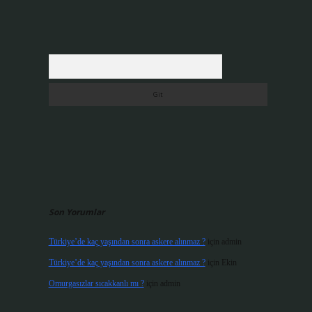
Arama
Son Yorumlar
Türkiye’de kaç yaşından sonra askere alınmaz ?
için
admin
Türkiye’de kaç yaşından sonra askere alınmaz ?
için
Ekin
Omurgasızlar sıcakkanlı mı ?
için
admin