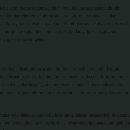
n bir terim olarak karşımıza çıkar. Özellikle inşaat, madencilik gibi
ar, ayakları darbelerden ve ağır nesnelerden koruyan oldukça sağlam
ağı koruyan bir metal parça olarak bilinir. Bu sayede ayaklar, düşen ağı
”, bir güç ve sağlamlık simgesidir. Bu botlar, yalnızca iş güvende
renç göstermeyi simgeler.
en çok fazla düşünmüyoruz ama bu botlar gerçekten önemli. Bugün
aç inşaat işçisini fark ettim. Onların ayaklarında çelik burunlu botlar
iskli koşullarda çalışıyorsunuz. Bu tür botlar, sadece fiziksel değil,
en önce bir güvenlik önlemi ve iş yerinde çalışan birinin ayaklarının ne
rcular veya dağcılar gibi zorlu koşullarda çalışan insanlar için de önemli
ak, aynı zamanda daha iyi performans göstermelerine olanak tanımak içi