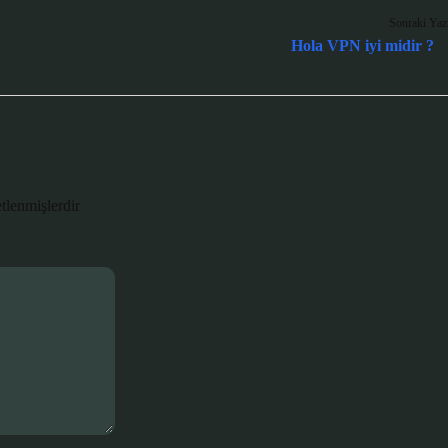
Sonraki Yaz
Hola VPN iyi midir ?
etlenmişlerdir