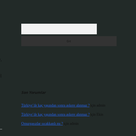
Arama
,
l
Son Yorumlar
Türkiye’de kaç yaşından sonra askere alınmaz ?
için
admin
Türkiye’de kaç yaşından sonra askere alınmaz ?
için
Ekin
Omurgasızlar sıcakkanlı mı ?
için
admin