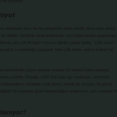
n bir unsurdur.
Boyut
nu düşünmek biraz dar bir perspektife sahip olabilir. Biraz daha derine
 de olabilir. Özellikle sokak kültüründe veya belirli meslek gruplarında,
 Mesela, pek çok dövüşçü veya zor işlerde çalışan kişiler, “çelik burun”
eşme gücü ve kararlılığı vurgulanır. Yani çelik burun, sadece fiziksel bir
lu mesleklerde çalışan insanlar arasında bir sembol haline gelmiştir.
ımıza çıkabilir. Örneğin, ABD’deki bazı işçi sendikaları, üyelerinin
i kullanabiliyor. Buradaki çelik burun, aslında bir duruşun, bir gücün
değildir; bir toplumun genel dayanıklılığını simgeleyen, aynı zamanda bi
ılanıyor?