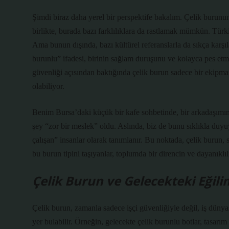
Şimdi biraz daha yerel bir perspektife bakalım. Çelik burunu
birlikte, burada bazı farklılıklara da rastlamak mümkün. Türki
Ama bunun dışında, bazı kültürel referanslarla da sıkça karşı
burunlu” ifadesi, birinin sağlam duruşunu ve kolayca pes etmey
güvenliği açısından baktığında çelik burun sadece bir ekipmank
olabiliyor.
Benim Bursa’daki küçük bir kafe sohbetinde, bir arkadaşımın 
şey “zor bir meslek” oldu. Aslında, biz de bunu sıklıkla duyu
çalışan” insanlar olarak tanımlanır. Bu noktada, çelik burun, s
bu burun tipini taşıyanlar, toplumda bir direncin ve dayanıklılığ
Çelik Burun ve Gelecekteki Eğili
Çelik burun, zamanla sadece işçi güvenliğiyle değil, iş dünya
yer bulabilir. Örneğin, gelecekte çelik burunlu botlar, tasarım 