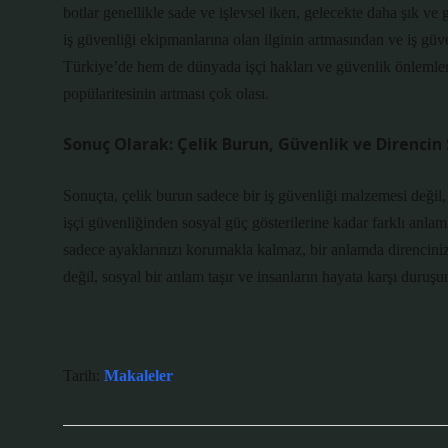
botlar genellikle sade ve işlevsel iken, gelecekte daha şık ve 
iş güvenliği ekipmanlarına olan ilginin artmasından ve iş güv
Türkiye’de hem de dünyada işçi hakları ve güvenlik önlemler
popülaritesinin artması çok olası.
Sonuç Olarak: Çelik Burun, Güvenlik ve Direnci
Sonuçta, çelik burun sadece bir iş güvenliği malzemesi değil,
işçi güvenliğinden sosyal güç gösterilerine kadar farklı anlaml
sadece ayaklarınızı korumakla kalmaz, bir anlamda direncinizi
değil, sosyal bir anlam taşır ve insanların hayata karşı duruşu
Tarih:
Makaleler