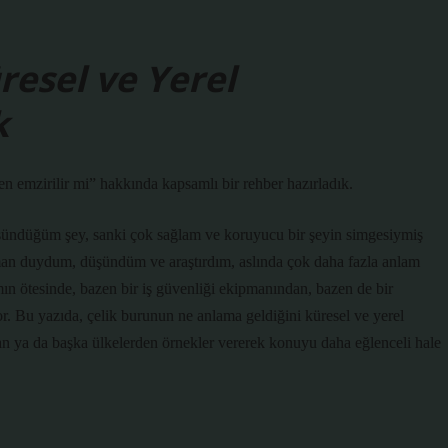
resel ve Yerel
k
n emzirilir mi” hakkında kapsamlı bir rehber hazırladık.
ündüğüm şey, sanki çok sağlam ve koruyucu bir şeyin simgesiymiş
zaman duydum, düşündüm ve araştırdım, aslında çok daha fazla anlam
mın ötesinde, bazen bir iş güvenliği ekipmanından, bazen de bir
or. Bu yazıda, çelik burunun ne anlama geldiğini küresel ve yerel
dan ya da başka ülkelerden örnekler vererek konuyu daha eğlenceli hale