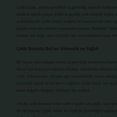
Çelik burun, aslında genellikle iş güvenliği alanında kullanıla
tehlikeli işlerde çalışan kişilerin giydiği çelik burunlu botl
ayakkabılardır. Çelik burun, botların ön kısmında yer alan, ay
eşyalar veya sert darbeler karşısında korunur. Buradaki “çelik
kalmak için değil, aynı zamanda işin sert koşullarına karşı di
Çelik Burunlu Botlar: Güvenlik ve Sağlık
Bir beyaz yaka çalışanı olarak, iş güvenliği konusunda baz
Bursa’dan İstanbul’a seyahat ederken, sokaklarda yürüyen birk
vardı. Düşünsenize, her gün ağır malzemelerle, bazen oldukça r
psikolojik olarak da bir güven sağlıyor. Çelik burun, her şeyd
kadar değerli olduğunu hatırlatan bir sembol.
Ancak, çelik burunlu botlar sadece işçiler için değil, bazı spo
bir ekipmandır. Çelik burun, bu kişilerin güvenliğini sağlam