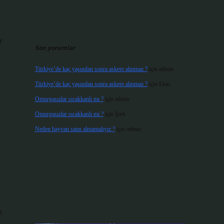
r
Son yorumlar
Türkiye’de kaç yaşından sonra askere alınmaz ?
için
admin
Türkiye’de kaç yaşından sonra askere alınmaz ?
için
Ekin
Omurgasızlar sıcakkanlı mı ?
için
admin
Omurgasızlar sıcakkanlı mı ?
için
İpek
Neden hayvan satın almamalıyız ?
için
admin
n