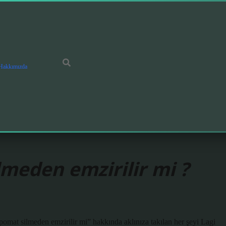
Hakkımızda
meden emzirilir mi ?
omat silmeden emzirilir mi” hakkında aklınıza takılan her şeyi Lagi