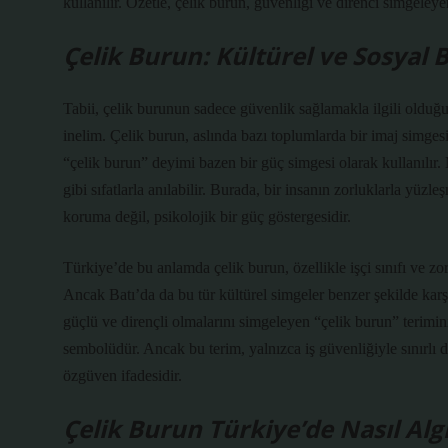
kullanılır. Özetle, çelik burun, güvenliği ve direnci simgeleye
Çelik Burun: Kültürel ve Sosyal 
Tabii, çelik burunun sadece güvenlik sağlamakla ilgili olduğu
inelim. Çelik burun, aslında bazı toplumlarda bir imaj simgesi
“çelik burun” deyimi bazen bir güç simgesi olarak kullanılır.
gibi sıfatlarla anılabilir. Burada, bir insanın zorluklarla yüzl
koruma değil, psikolojik bir güç göstergesidir.
Türkiye’de bu anlamda çelik burun, özellikle işçi sınıfı ve zor
Ancak Batı’da da bu tür kültürel simgeler benzer şekilde karş
güçlü ve dirençli olmalarını simgeleyen “çelik burun” terimin
sembolüdür. Ancak bu terim, yalnızca iş güvenliğiyle sınırlı 
özgüven ifadesidir.
Çelik Burun Türkiye’de Nasıl Alg