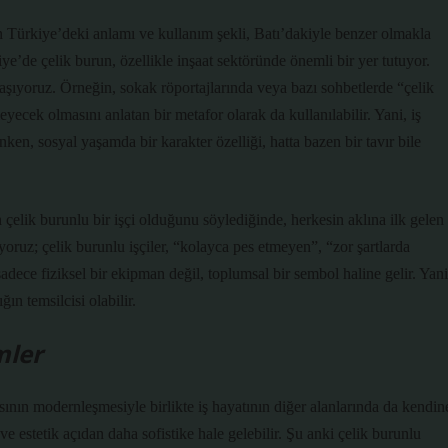
n Türkiye’deki anlamı ve kullanım şekli, Batı’dakiyle benzer olmakla
ye’de çelik burun, özellikle inşaat sektöründe önemli bir yer tutuyor.
laşıyoruz. Örneğin, sokak röportajlarında veya bazı sohbetlerde “çelik
ecek olmasını anlatan bir metafor olarak da kullanılabilir. Yani, iş
en, sosyal yaşamda bir karakter özelliği, hatta bazen bir tavır bile
çelik burunlu bir işçi olduğunu söylediğinde, herkesin aklına ilk gelen
yoruz; çelik burunlu işçiler, “kolayca pes etmeyen”, “zor şartlarda
adece fiziksel bir ekipman değil, toplumsal bir sembol haline gelir. Yani
ın temsilcisi olabilir.
mler
sının modernleşmesiyle birlikte iş hayatının diğer alanlarında da kendin
ve estetik açıdan daha sofistike hale gelebilir. Şu anki çelik burunlu