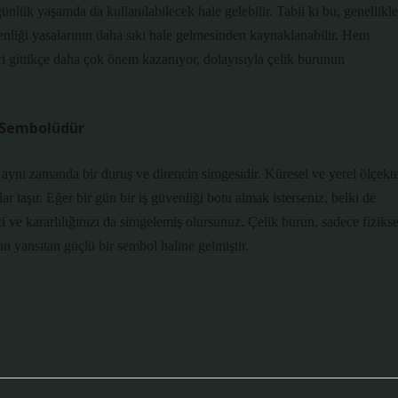
günlük yaşamda da kullanılabilecek hale gelebilir. Tabii ki bu, genellikle
enliği yasalarının daha sıkı hale gelmesinden kaynaklanabilir. Hem
i gittikçe daha çok önem kazanıyor, dolayısıyla çelik burunun
n Sembolüdür
 aynı zamanda bir duruş ve direncin simgesidir. Küresel ve yerel ölçekte
ar taşır. Eğer bir gün bir iş güvenliği botu almak isterseniz, belki de
 ve kararlılığınızı da simgelemiş olursunuz. Çelik burun, sadece fizikse
nu yansıtan güçlü bir sembol haline gelmiştir.