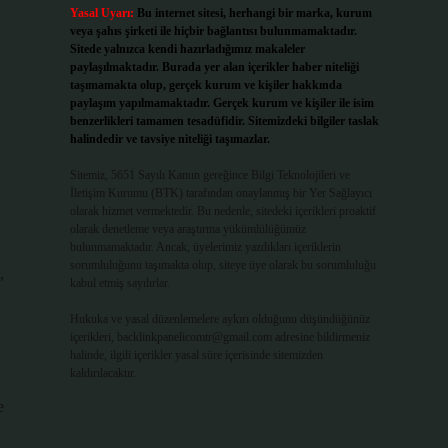
Yasal Uyarı:
Bu internet sitesi, herhangi bir marka, kurum
veya şahıs şirketi ile hiçbir bağlantısı bulunmamaktadır.
Sitede yalnızca kendi hazırladığımız makaleler
paylaşılmaktadır. Burada yer alan içerikler haber niteliği
taşımamakta olup, gerçek kurum ve kişiler hakkında
paylaşım yapılmamaktadır. Gerçek kurum ve kişiler ile isim
benzerlikleri tamamen tesadüfidir. Sitemizdeki bilgiler taslak
halindedir ve tavsiye niteliği taşımazlar.
Sitemiz, 5651 Sayılı Kanun gereğince Bilgi Teknolojileri ve
İletişim Kurumu (BTK) tarafından onaylanmış bir Yer Sağlayıcı
olarak hizmet vermektedir. Bu nedenle, sitedeki içerikleri proaktif
olarak denetleme veya araştırma yükümlülüğümüz
bulunmamaktadır. Ancak, üyelerimiz yazdıkları içeriklerin
sorumluluğunu taşımakta olup, siteye üye olarak bu sorumluluğu
,
kabul etmiş sayılırlar.
Hukuka ve yasal düzenlemelere aykırı olduğunu düşündüğünüz
içerikleri,
backlinkpanelicomtr@gmail.com
adresine bildirmeniz
halinde, ilgili içerikler yasal süre içerisinde sitemizden
kaldırılacaktır.
e