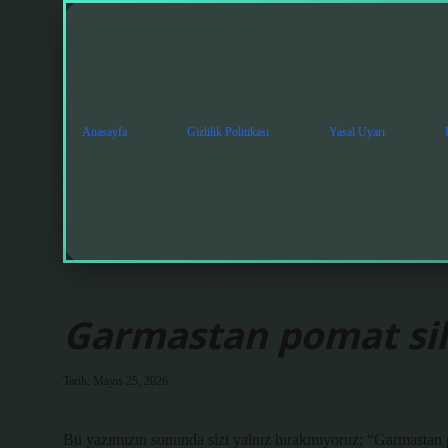
Anasayfa
Gizlilik Politikası
Yasal Uyarı
Garmastan pomat sil
Tarih: Mayıs 25, 2026
Bu yazımızın sonunda sizi yalnız bırakmıyoruz; “Garmastan p