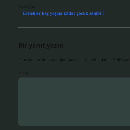
Önceki Yazı
Erkekler kaç yaşına kadar çocuk sahibi ?
Bir yanıt yazın
E-posta adresiniz yayınlanmayacak.
Gerekli alanlar
*
ile işar
Yorum