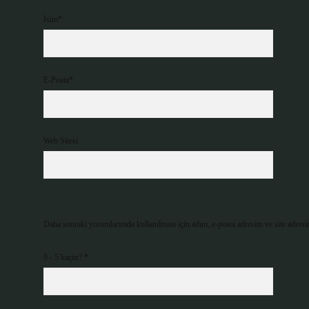
İsim*
E-Posta*
Web Sitesi
Daha sonraki yorumlarımda kullanılması için adım, e-posta adresim ve site adresi
9 - 5 kaçtır?
*