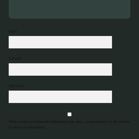
İsim*
E-Posta*
Web Sitesi
Daha sonraki yorumlarımda kullanılması için adım, e-posta adresim ve site adresim
bu tarayıcıya kaydedilsin.