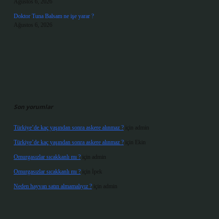
Ağustos 6, 2026
Doktor Tuna Balsam ne işe yarar ?
Ağustos 6, 2026
Son yorumlar
Türkiye’de kaç yaşından sonra askere alınmaz ?
için
admin
Türkiye’de kaç yaşından sonra askere alınmaz ?
için
Ekin
Omurgasızlar sıcakkanlı mı ?
için
admin
Omurgasızlar sıcakkanlı mı ?
için
İpek
Neden hayvan satın almamalıyız ?
için
admin