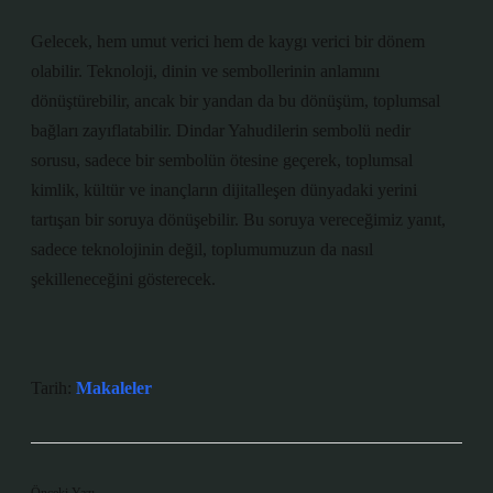
Gelecek, hem umut verici hem de kaygı verici bir dönem
olabilir. Teknoloji, dinin ve sembollerinin anlamını
dönüştürebilir, ancak bir yandan da bu dönüşüm, toplumsal
bağları zayıflatabilir. Dindar Yahudilerin sembolü nedir
sorusu, sadece bir sembolün ötesine geçerek, toplumsal
kimlik, kültür ve inançların dijitalleşen dünyadaki yerini
tartışan bir soruya dönüşebilir. Bu soruya vereceğimiz yanıt,
sadece teknolojinin değil, toplumumuzun da nasıl
şekilleneceğini gösterecek.
Tarih:
Makaleler