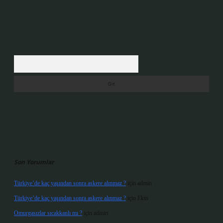
Arama
Son Yorumlar
Türkiye’de kaç yaşından sonra askere alınmaz ?
için
admin
Türkiye’de kaç yaşından sonra askere alınmaz ?
için
Ekin
Omurgasızlar sıcakkanlı mı ?
için
admin