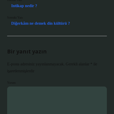
Önceki Yazı
Intikap nedir ?
Sonraki Yazı
Diğerkâm ne demek din kültürü ?
Bir yanıt yazın
E-posta adresiniz yayınlanmayacak.
Gerekli alanlar
*
ile
işaretlenmişlerdir
Yorum