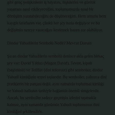
gibi genç yetişkinlerin iş hayatını, ilişkilerini ve günlük
yaşamını nasıl etkileyeceğini, toplumumuzda nasıl bir
dönüşüm yaratabileceğini de düşüneceğim. Hem umutlu hem
kaygılı taraflarım var, çünkü her şey hızla değişiyor ve bu
değişimin nereye varacağını kestirmek bazen zor olabiliyor.
Dindar Yahudilerin Sembolü Nedir? Mevcut Durum
Şu an dindar Yahudilerin sembolü denince akla gelen birkaç
şey var: David Yıldızı (Magen David), Tevrat, kipah
(başörtüsü) ve Tefillin (dini teferruat) gibi semboller, dindar
Yahudi kimliğinin temel taşlarıdır. Bu semboller, yalnızca dini
pratiklerin bir parçası değil, aynı zamanda toplumsal kimliği
ve Yahudi halkının tarihiyle bağlantılı önemli simgelerdir.
Ancak, bu semboller sadece geçmişin izlerini taşımakla
kalmaz, aynı zamanda günümüz Yahudi toplumunun dini
kimliğini şekillendirir.