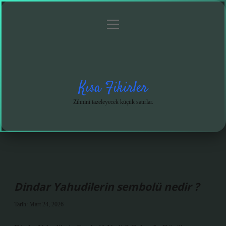
menüyü
Anasayfa
Gizlilik
Yasal
Hakkımızda
aç
Politikası
Uyarı
Kısa Fikirler
Zihnini tazeleyecek küçük satırlar.
Dindar Yahudilerin sembolü nedir ?
Tarih: Mart 24, 2026