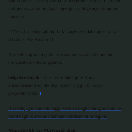
Şair Ovidius, “Ars Amatoria” adlı eserinde aşkı tek bir kişiye
indirgemez; arzunun doğası gereği çeşitliliğe açık olduğunu
ima eder:
> “Aşk, bir bahçe gibidir; farklı çiçeklerle daha güzel olur.”
(Ovidius, Ars Amatoria)
Bu ifade doğrudan çoklu aşkı savunmaz, ancak dönemin
duygusal esnekliğini gösterir.
belgelere dayalı
tarihsel yorumlara göre Roma
aristokrasisinde evlilik dışı ilişkiler yaygın bir sosyal
gerçeklikti (bkz.
)
Bu ifade, aynı anda iki kişiyi sevmek değil ama aynı anda iki
farklı bağlılık arasında kalmanın tarihsel bir örneğidir.
Şövalyelik ve Platonik Aşk