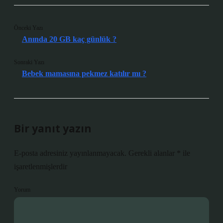
Önceki Yazı
Anında 20 GB kaç günlük ?
Sonraki Yazı
Bebek mamasına pekmez katılır mı ?
Bir yanıt yazın
E-posta adresiniz yayınlanmayacak.
Gerekli alanlar
*
ile
işaretlenmişlerdir
Yorum