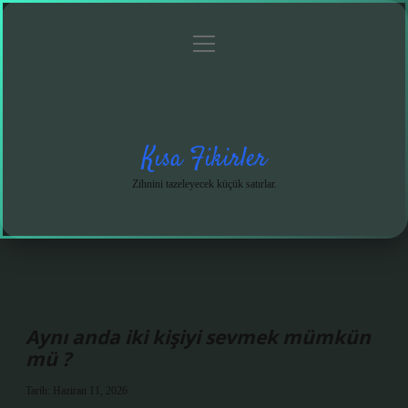
menüyü
Anasayfa
Gizlilik
Yasal
Hakkımızda
aç
Politikası
Uyarı
Kısa Fikirler
Zihnini tazeleyecek küçük satırlar.
Aynı anda iki kişiyi sevmek mümkün
mü ?
Tarih: Haziran 11, 2026