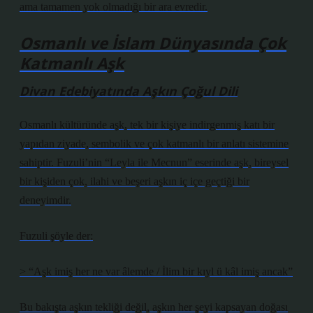
ama tamamen yok olmadığı bir ara evredir.
Osmanlı ve İslam Dünyasında Çok
Katmanlı Aşk
Divan Edebiyatında Aşkın Çoğul Dili
Osmanlı kültüründe aşk, tek bir kişiye indirgenmiş katı bir
yapıdan ziyade, sembolik ve çok katmanlı bir anlatı sistemine
sahiptir. Fuzuli’nin “Leyla ile Mecnun” eserinde aşk, bireysel
bir kişiden çok, ilahi ve beşeri aşkın iç içe geçtiği bir
deneyimdir.
Fuzuli şöyle der:
> “Aşk imiş her ne var âlemde / İlim bir kıyl ü kâl imiş ancak”
Bu bakışta aşkın tekliği değil, aşkın her şeyi kapsayan doğası