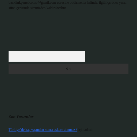
backlinkpanelicomtr@gmail.com
adresine bildirmeniz halinde, ilgili içerikler yasal
süre içerisinde sitemizden kaldırılacaktır.
Arama
Son Yorumlar
Türkiye’de kaç yaşından sonra askere alınmaz ?
için
admin