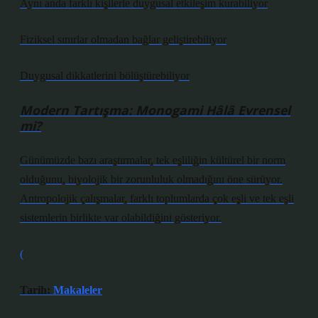
Aynı anda farklı kişilerle duygusal etkileşim kurabiliyor
Fiziksel sınırlar olmadan bağlar geliştirebiliyor
Duygusal dikkatlerini bölüştürebiliyor
Modern Tartışma: Monogami Hâlâ Evrensel
mi?
Günümüzde bazı araştırmalar, tek eşliliğin kültürel bir norm
olduğunu, biyolojik bir zorunluluk olmadığını öne sürüyor.
Antropolojik çalışmalar, farklı toplumlarda çok eşli ve tek eşli
sistemlerin birlikte var olabildiğini gösteriyor.
(
Tarih:
Makaleler