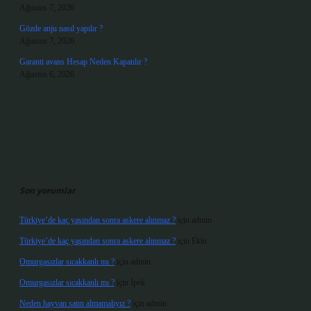
Ağustos 7, 2026
Gözde anju nasıl yapılır ?
Ağustos 7, 2026
Garanti avans Hesap Neden Kapatılır ?
Ağustos 6, 2026
Son yorumlar
Türkiye’de kaç yaşından sonra askere alınmaz ?
için
admin
Türkiye’de kaç yaşından sonra askere alınmaz ?
için
Ekin
Omurgasızlar sıcakkanlı mı ?
için
admin
Omurgasızlar sıcakkanlı mı ?
için
İpek
Neden hayvan satın almamalıyız ?
için
admin