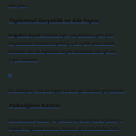
öne çıkar.
Toplumsal Gerçeklik ve Aile Yapısı
belgelere dayalı
Osmanlı arşiv çalışmalarına göre (örn.
Başbakanlık Osmanlı Arşivleri), çok eşlilik yasal olarak
mümkün olsa da toplumun büyük kesiminde tek eşli aile
yapısı baskındı.
(
)
Bu dönüşüm, “tek bir kişiye tek bir aşk” idealini güçlendirdi.
Psikolojinin Katkısı
Freud sonrası psikoloji, aşkı bilinçdışı süreçlerle açıklamaya
başladı. Bağlanma teorileri, insanın aynı anda birden fazla