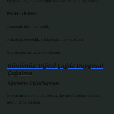
duygusal bağ kurabileceğini bilimsel olarak tartışmaya açtı.
Modern İkilem
Romantik ideal: tek eşlilik
Psikolojik gerçeklik: çoklu bağlanma kapasitesi
Sosyal normlar: sadakat beklentisi
Günümüz: Dijital Çağda Duygusal
Çoğalma
İlişkilerin Dijitalleşmesi
Sosyal medya ve dijital iletişim, duygusal bağların sayısını
artırdı. Artık insanlar: