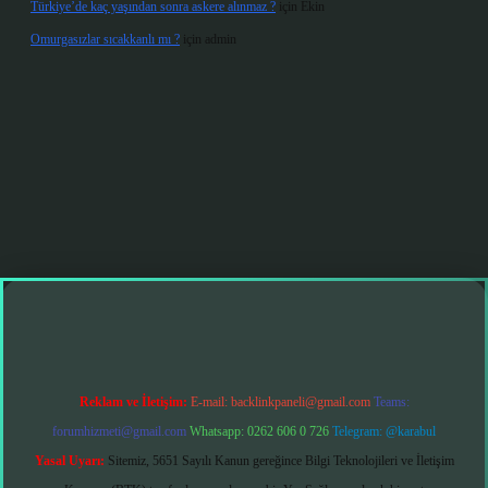
Türkiye’de kaç yaşından sonra askere alınmaz ?
için
Ekin
Omurgasızlar sıcakkanlı mı ?
için
admin
t giriş
Reklam ve İletişim:
E-mail:
backlinkpaneli@gmail.com
Teams:
forumhizmeti@gmail.com
Whatsapp: 0262 606 0 726
Telegram: @karabul
Yasal Uyarı:
Sitemiz, 5651 Sayılı Kanun gereğince Bilgi Teknolojileri ve İletişim