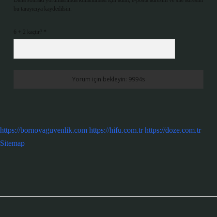
Daha sonraki yorumlarımda kullanılması için adım, e-posta adresim ve site adresim
bu tarayıcıya kaydedilsin.
6 + 2 kaçtır?
*
https://bornovaguvenlik.com
https://hifu.com.tr
https://doze.com.tr
Sitemap