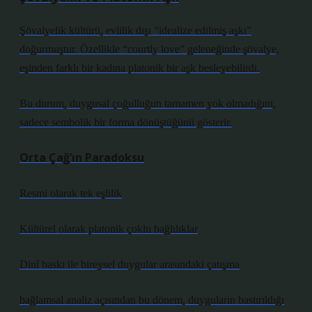
Şövalyelik kültürü, evlilik dışı “idealize edilmiş aşkı”
doğurmuştur. Özellikle “courtly love” geleneğinde şövalye,
eşinden farklı bir kadına platonik bir aşk besleyebilirdi.
Bu durum, duygusal çoğulluğun tamamen yok olmadığını,
sadece sembolik bir forma dönüştüğünü gösterir.
Orta Çağ’ın Paradoksu
Resmi olarak tek eşlilik
Kültürel olarak platonik çoklu bağlılıklar
Dinî baskı ile bireysel duygular arasındaki çatışma
bağlamsal analiz
açısından bu dönem, duyguların bastırıldığı