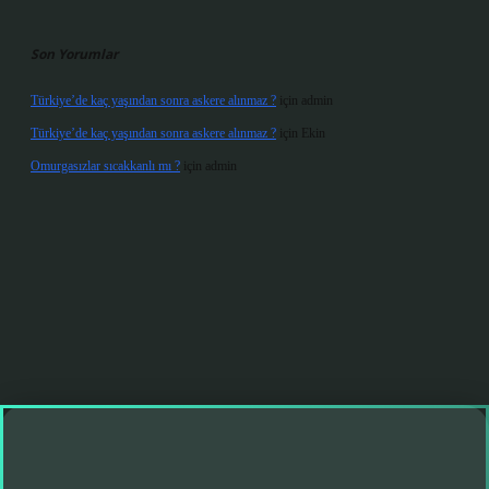
Son Yorumlar
Türkiye’de kaç yaşından sonra askere alınmaz ?
için
admin
Türkiye’de kaç yaşından sonra askere alınmaz ?
için
Ekin
Omurgasızlar sıcakkanlı mı ?
için
admin
et giriş