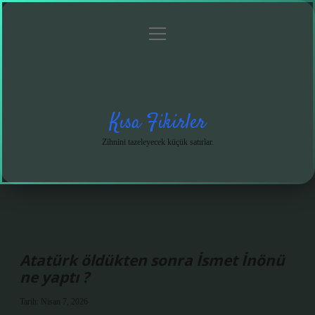
menüyü
Anasayfa
Gizlilik
Yasal
Hakkımızda
aç
Politikası
Uyarı
Kısa Fikirler
Zihnini tazeleyecek küçük satırlar.
Atatürk öldükten sonra İsmet İnönü
ne yaptı ?
Tarih: Nisan 7, 2026