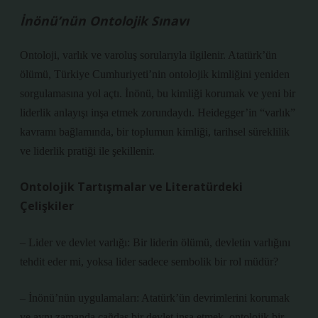
İnönü’nün Ontolojik Sınavı
Ontoloji, varlık ve varoluş sorularıyla ilgilenir. Atatürk’ün
ölümü, Türkiye Cumhuriyeti’nin ontolojik kimliğini yeniden
sorgulamasına yol açtı. İnönü, bu kimliği korumak ve yeni bir
liderlik anlayışı inşa etmek zorundaydı. Heidegger’in “varlık”
kavramı bağlamında, bir toplumun kimliği, tarihsel süreklilik
ve liderlik pratiği ile şekillenir.
Ontolojik Tartışmalar ve Literatürdeki
Çelişkiler
– Lider ve devlet varlığı: Bir liderin ölümü, devletin varlığını
tehdit eder mi, yoksa lider sadece sembolik bir rol müdür?
– İnönü’nün uygulamaları: Atatürk’ün devrimlerini korumak
ve aynı zamanda çağdaş bir devlet inşa etmek, ontolojik bir