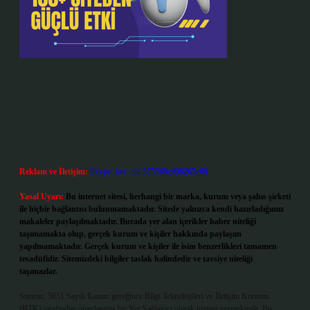
Reklam ve İletişim:
Skype: live:.cid.575569c608265c69
Yasal Uyarı:
Bu internet sitesi, herhangi bir marka, kurum veya şahıs şirketi
ile hiçbir bağlantısı bulunmamaktadır. Sitede yalnızca kendi hazırladığımız
makaleler paylaşılmaktadır. Burada yer alan içerikler haber niteliği
taşımamakta olup, gerçek kurum ve kişiler hakkında paylaşım
yapılmamaktadır. Gerçek kurum ve kişiler ile isim benzerlikleri tamamen
tesadüfidir. Sitemizdeki bilgiler taslak halindedir ve tavsiye niteliği
taşımazlar.
Sitemiz, 5651 Sayılı Kanun gereğince Bilgi Teknolojileri ve İletişim Kurumu
(BTK) tarafından onaylanmış bir Yer Sağlayıcı olarak hizmet vermektedir. Bu