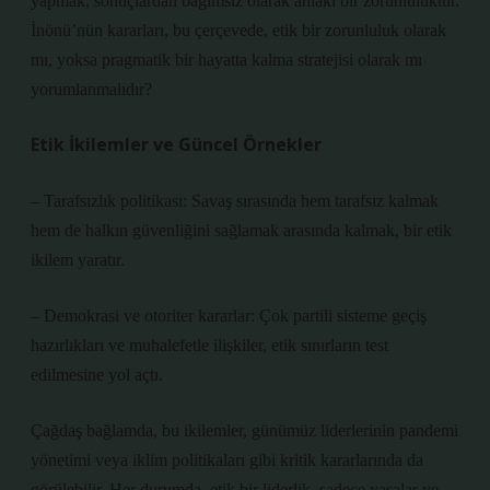
yapmak, sonuçlardan bağımsız olarak ahlaki bir zorunluluktur.
İnönü’nün kararları, bu çerçevede, etik bir zorunluluk olarak
mı, yoksa pragmatik bir hayatta kalma stratejisi olarak mı
yorumlanmalıdır?
Etik İkilemler ve Güncel Örnekler
– Tarafsızlık politikası: Savaş sırasında hem tarafsız kalmak
hem de halkın güvenliğini sağlamak arasında kalmak, bir etik
ikilem yaratır.
– Demokrasi ve otoriter kararlar: Çok partili sisteme geçiş
hazırlıkları ve muhalefetle ilişkiler, etik sınırların test
edilmesine yol açtı.
Çağdaş bağlamda, bu ikilemler, günümüz liderlerinin pandemi
yönetimi veya iklim politikaları gibi kritik kararlarında da
görülebilir. Her durumda, etik bir liderlik, sadece yasalar ve