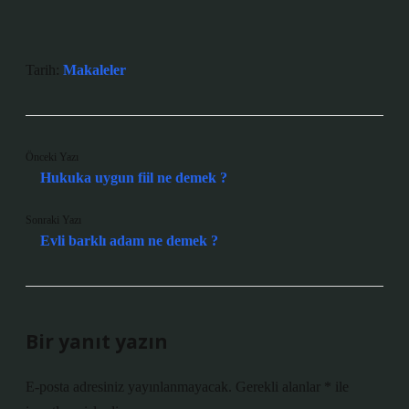
Tarih:
Makaleler
Önceki Yazı
Hukuka uygun fiil ne demek ?
Sonraki Yazı
Evli barklı adam ne demek ?
Bir yanıt yazın
E-posta adresiniz yayınlanmayacak.
Gerekli alanlar
*
ile