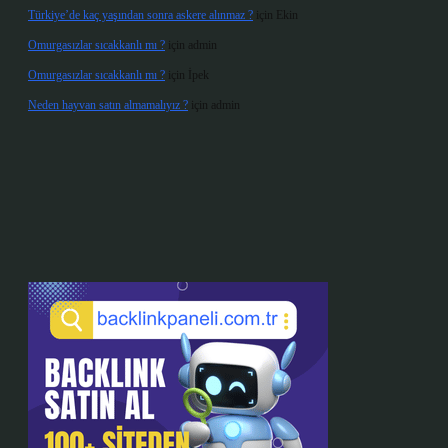
Türkiye’de kaç yaşından sonra askere alınmaz ?
için
Ekin
Omurgasızlar sıcakkanlı mı ?
için
admin
Omurgasızlar sıcakkanlı mı ?
için
İpek
Neden hayvan satın almamalıyız ?
için
admin