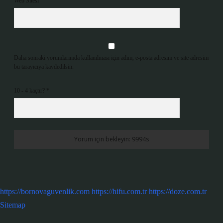
Web Sitesi
Daha sonraki yorumlarımda kullanılması için adım, e-posta adresim ve site adresim
bu tarayıcıya kaydedilsin.
10 - 4 kaçtır?
*
https://bornovaguvenlik.com
https://hifu.com.tr
https://doze.com.tr
Sitemap