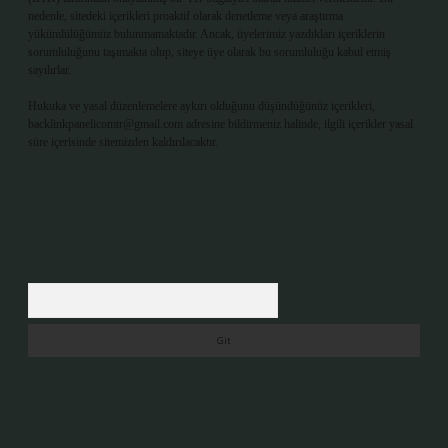
nedenle, sitedeki içerikleri proaktif olarak denetleme veya araştırma
yükümlülüğümüz bulunmamaktadır. Ancak, üyelerimiz yazdıkları içeriklerin
sorumluluğunu taşımakta olup, siteye üye olarak bu sorumluluğu kabul etmiş
sayılırlar.
Hukuka ve yasal düzenlemelere aykırı olduğunu düşündüğünüz içerikleri,
backlinkpanelicomtr@gmail.com
adresine bildirmeniz halinde, ilgili içerikler yasal
süre içerisinde sitemizden kaldırılacaktır.
Arama