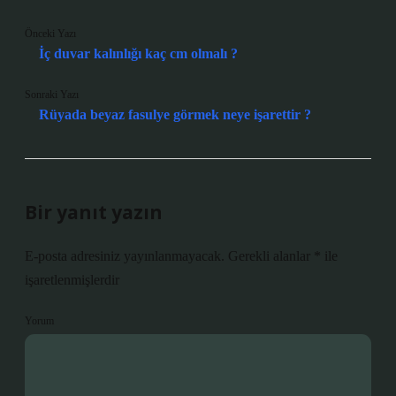
Önceki Yazı
İç duvar kalınlığı kaç cm olmalı ?
Sonraki Yazı
Rüyada beyaz fasulye görmek neye işarettir ?
Bir yanıt yazın
E-posta adresiniz yayınlanmayacak.
Gerekli alanlar
*
ile
işaretlenmişlerdir
Yorum