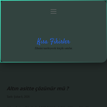
menüyü
Anasayfa
Gizlilik
Yasal
Hakkımızda
aç
Politikası
Uyarı
Kısa Fikirler
Zihnini tazeleyecek küçük satırlar.
Altın asitte çözünür mü ?
Tarih: Şubat 6, 2026