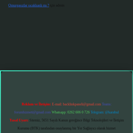
Omurgasızlar sıcakkanlı mı ?
için
admin
t giriş
Reklam ve İletişim:
E-mail:
backlinkpaneli@gmail.com
Teams:
forumhizmeti@gmail.com
Whatsapp: 0262 606 0 726
Telegram: @karabul
Yasal Uyarı:
Sitemiz, 5651 Sayılı Kanun gereğince Bilgi Teknolojileri ve İletişim
Kurumu (BTK) tarafından onaylanmış bir Yer Sağlayıcı olarak hizmet