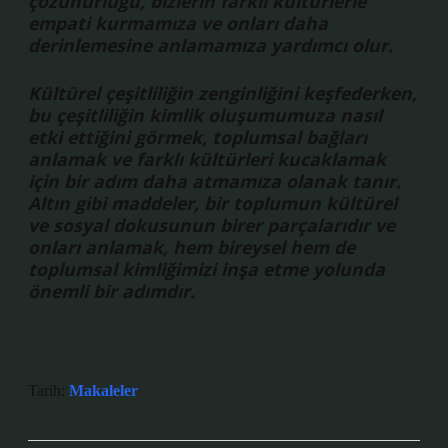
çözünürlüğü, bizlerin farklı kültürlerle
empati kurmamıza ve onları daha
derinlemesine anlamamıza yardımcı olur.
Kültürel çeşitliliğin zenginliğini keşfederken,
bu çeşitliliğin kimlik oluşumumuza nasıl
etki ettiğini görmek, toplumsal bağları
anlamak ve farklı kültürleri kucaklamak
için bir adım daha atmamıza olanak tanır.
Altın gibi maddeler, bir toplumun kültürel
ve sosyal dokusunun birer parçalarıdır ve
onları anlamak, hem bireysel hem de
toplumsal kimliğimizi inşa etme yolunda
önemli bir adımdır.
Tarih:
Makaleler