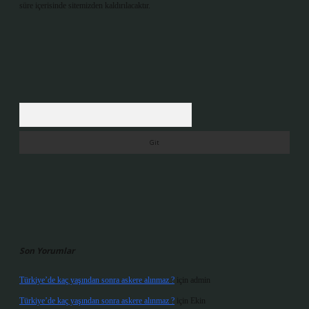
süre içerisinde sitemizden kaldırılacaktır.
Arama
Son Yorumlar
Türkiye’de kaç yaşından sonra askere alınmaz ?
için
admin
Türkiye’de kaç yaşından sonra askere alınmaz ?
için
Ekin