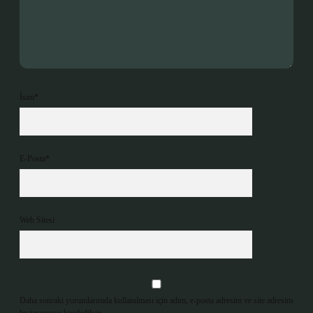
İsim*
E-Posta*
Web Sitesi
Daha sonraki yorumlarımda kullanılması için adım, e-posta adresim ve site adresim
bu tarayıcıya kaydedilsin.