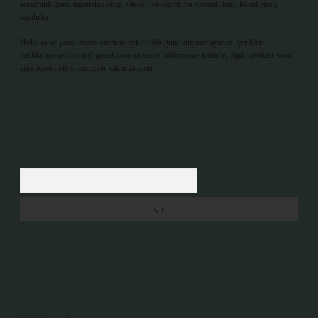
sorumluluğunu taşımakta olup, siteye üye olarak bu sorumluluğu kabul etmiş
sayılırlar.
Hukuka ve yasal düzenlemelere aykırı olduğunu düşündüğünüz içerikleri,
backlinkpanelicomtr@gmail.com
adresine bildirmeniz halinde, ilgili içerikler yasal
süre içerisinde sitemizden kaldırılacaktır.
Arama