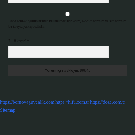
Daha sonraki yorumlarımda kullanılması için adım, e-posta adresim ve site adresim
bu tarayıcıya kaydedilsin.
7 + 8 kaçtır?
*
https://bornovaguvenlik.com
https://hifu.com.tr
https://doze.com.tr
Sitemap