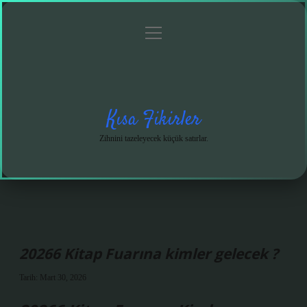
menüyü
Anasayfa
Gizlilik
Yasal
Hakkımızda
aç
Politikası
Uyarı
Kısa Fikirler
Zihnini tazeleyecek küçük satırlar.
20266 Kitap Fuarına kimler gelecek ?
Tarih: Mart 30, 2026