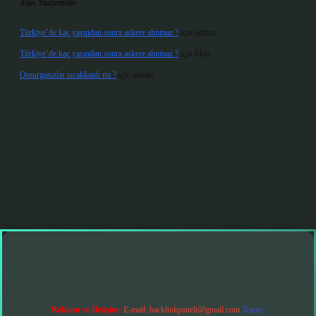
Son Yorumlar
Türkiye’de kaç yaşından sonra askere alınmaz ?
için
admin
Türkiye’de kaç yaşından sonra askere alınmaz ?
için
Ekin
Omurgasızlar sıcakkanlı mı ?
için
admin
 giriş
Reklam ve İletişim:
E-mail:
backlinkpaneli@gmail.com
Teams: