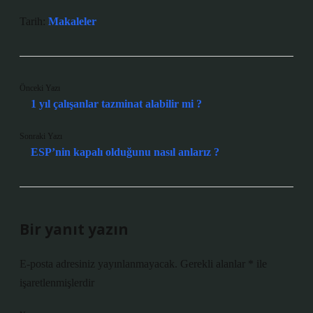
Tarih:
Makaleler
Önceki Yazı
1 yıl çalışanlar tazminat alabilir mi ?
Sonraki Yazı
ESP’nin kapalı olduğunu nasıl anlarız ?
Bir yanıt yazın
E-posta adresiniz yayınlanmayacak.
Gerekli alanlar
*
ile
işaretlenmişlerdir