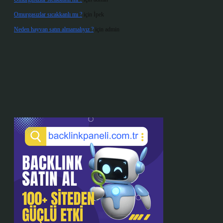
Omurgasızlar sıcakkanlı mı ?
için
İpek
Neden hayvan satın almamalıyız ?
için
admin