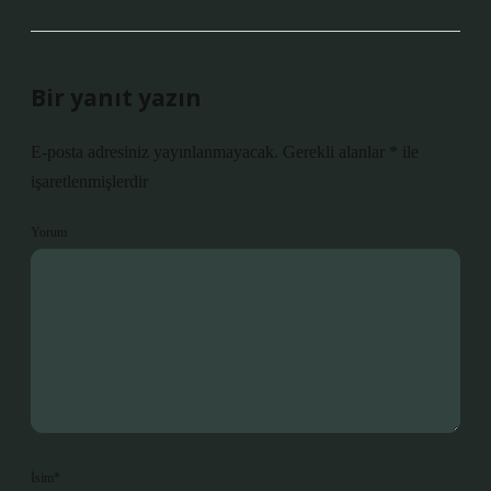
Bir yanıt yazın
E-posta adresiniz yayınlanmayacak.
Gerekli alanlar
*
ile
işaretlenmişlerdir
Yorum
İsim*