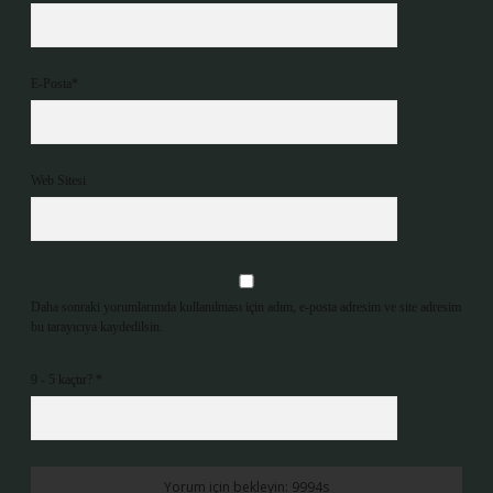
E-Posta*
Web Sitesi
Daha sonraki yorumlarımda kullanılması için adım, e-posta adresim ve site adresim
bu tarayıcıya kaydedilsin.
9 - 5 kaçtır?
*