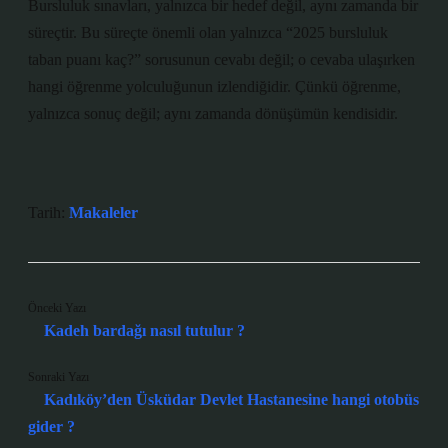
Bursluluk sınavları, yalnızca bir hedef değil, aynı zamanda bir
süreçtir. Bu süreçte önemli olan yalnızca “2025 bursluluk
taban puanı kaç?” sorusunun cevabı değil; o cevaba ulaşırken
hangi öğrenme yolculuğunun izlendiğidir. Çünkü öğrenme,
yalnızca sonuç değil; aynı zamanda dönüşümün kendisidir.
Tarih:
Makaleler
Önceki Yazı
Kadeh bardağı nasıl tutulur ?
Sonraki Yazı
Kadıköy’den Üsküdar Devlet Hastanesine hangi otobüs
gider ?