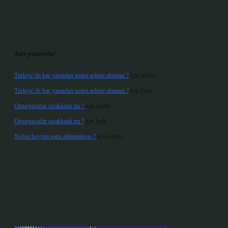
Son yorumlar
Türkiye’de kaç yaşından sonra askere alınmaz ?
için
admin
Türkiye’de kaç yaşından sonra askere alınmaz ?
için
Ekin
Omurgasızlar sıcakkanlı mı ?
için
admin
Omurgasızlar sıcakkanlı mı ?
için
İpek
Neden hayvan satın almamalıyız ?
için
admin