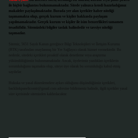
ile hiçbir bağlantısı bulunmamaktadır. Sitede yalnızca kendi hazırladığımız
makaleler paylaşılmaktadır. Burada yer alan içerikler haber niteliği
taşımamakta olup, gerçek kurum ve kişiler hakkında paylaşım
yapılmamaktadır. Gerçek kurum ve kişiler ile isim benzerlikleri tamamen
tesadüfidir. Sitemizdeki bilgiler taslak halindedir ve tavsiye niteliği
taşımazlar.
Sitemiz, 5651 Sayılı Kanun gereğince Bilgi Teknolojileri ve İletişim Kurumu
(BTK) tarafından onaylanmış bir Yer Sağlayıcı olarak hizmet vermektedir. Bu
nedenle, sitedeki içerikleri proaktif olarak denetleme veya araştırma
yükümlülüğümüz bulunmamaktadır. Ancak, üyelerimiz yazdıkları içeriklerin
sorumluluğunu taşımakta olup, siteye üye olarak bu sorumluluğu kabul etmiş
sayılırlar.
Hukuka ve yasal düzenlemelere aykırı olduğunu düşündüğünüz içerikleri,
backlinkpanelicomtr@gmail.com
adresine bildirmeniz halinde, ilgili içerikler yasal
süre içerisinde sitemizden kaldırılacaktır.