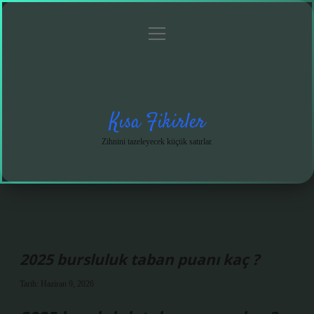
menüyü
Anasayfa
Gizlilik
Yasal
Hakkımızda
aç
Politikası
Uyarı
Kısa Fikirler
Zihnini tazeleyecek küçük satırlar.
2025 bursluluk taban puanı kaç ?
Tarih: Haziran 9, 2026