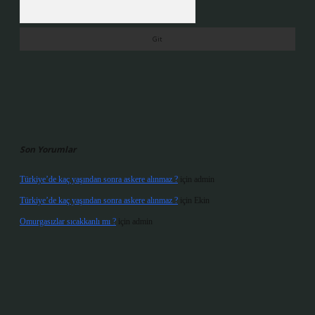
Arama
Son Yorumlar
Türkiye’de kaç yaşından sonra askere alınmaz ?
için
admin
Türkiye’de kaç yaşından sonra askere alınmaz ?
için
Ekin
Omurgasızlar sıcakkanlı mı ?
için
admin