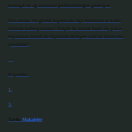
karmaşık bir ağ tarafından şekillendirildiğini gösteriyor.
Son sorular: Siz günlük hayatınızda ölçü birimlerini ne kadar
farkında kullanıyorsunuz? Küçük bir mutfak hatası mı, yoksa
hayatınızın önemli bir ölçümünü etkileyen ciddi bir durum mu
yaratabilir?
—
Kaynaklar:
1.
3.
Tarih:
Makaleler