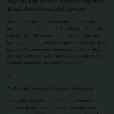
100 ml Kaç cc’dir? Günlük Hayatın
Basit Ama Karmaşık Sorusu
Bir sabah kahvaltısında çayınızı doldururken, bir yandan da
tarif defterinizi karıştırıyorsunuz. Tarif diyor ki: “100 ml süt
ekleyin.” Peki, 100 ml gerçekten ne kadar? Mutfağın ölçü
birimleriyle büyülenmiş birçok kişi gibi siz de belki de
100 ml
kaç cc’dir?
sorusunu kendi kendinize soruyorsunuz. Basit bir
dönüştürme gibi görünse de, aslında bu soru tarihin, bilimin
ve günlük hayatın kesişim noktasında duruyor.
—
1. Ölçü Birimlerinin Tarihsel Yolculuğu
Modern ölçü birimlerinin kökeni 18. yüzyıla kadar uzanır.
Fransa’da, devrim sonrasında herkesin ortak bir ölçü birimine