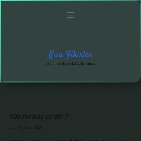
menüyü
Anasayfa
Gizlilik
Yasal
Hakkımızda
aç
Politikası
Uyarı
Kısa Fikirler
Zihnini tazeleyecek küçük satırlar.
100 ml kaç cc’dir ?
Tarih: Mayıs 22, 2026