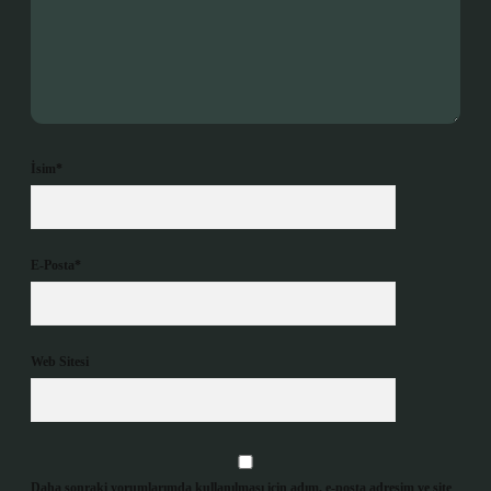
İsim*
E-Posta*
Web Sitesi
Daha sonraki yorumlarımda kullanılması için adım, e-posta adresim ve site