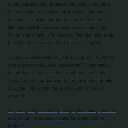
Günlük yaşamda ölçü birimlerini fark etmeden kullanırız.
Kahve makineleri, reçeteler, araç motorları, laboratuvar
deneyleri… Hepsinde farklı terimler geçer. Özellikle tıp
alanında, enjeksiyon dozları genellikle cc ile ifade edilir.
Bunun temel nedeni, cc’nin hacimsel ölçümleri daha somut
bir şekilde ifade etmesi ve klinik hataları azaltmasıdır.
Ancak, bazı eleştirmenler bu çelişkiyi sorgular: “Mililitre ve
cc aynı ise neden ikisini de kullanıyoruz?” Diğer yandan,
literatürde uluslararası standartlar mililitreyi tercih eder.
Amerikan FDA raporlarına göre, tıbbi ölçümlerde birimler
arasındaki uyumsuzluk, yanlış doz riskini %5’e kadar
artırabilir
.
Düşünmeye değer: Teknoloji bizi gerçekten hata yapmaktan
koruyor mu, yoksa sadece hataları farklı şekillerde mi
üretiyor?