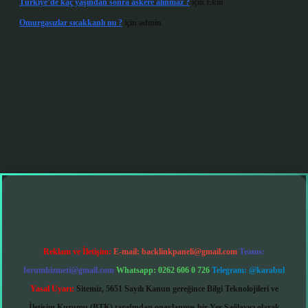
Türkiye’de kaç yaşından sonra askere alınmaz ?
için
Ekin
Omurgasızlar sıcakkanlı mı ?
için
admin
andoperabet giriş
Reklam ve İletişim:
E-mail:
backlinkpaneli@gmail.com
Teams:
forumhizmeti@gmail.com
Whatsapp: 0262 606 0 726
Telegram: @karabul
Yasal Uyarı:
Sitemiz, 5651 Sayılı Kanun gereğince Bilgi Teknolojileri ve
İletişim Kurumu (BTK) tarafından onaylanmış bir Yer Sağlayıcı olarak