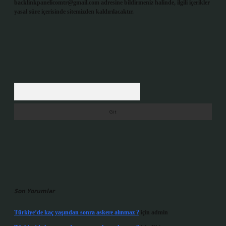
backlinkpanelicomtr@gmail.com
adresine bildirmeniz halinde, ilgili içerikler
yasal süre içerisinde sitemizden kaldırılacaktır.
Arama
Son Yorumlar
Türkiye’de kaç yaşından sonra askere alınmaz ?
için
admin