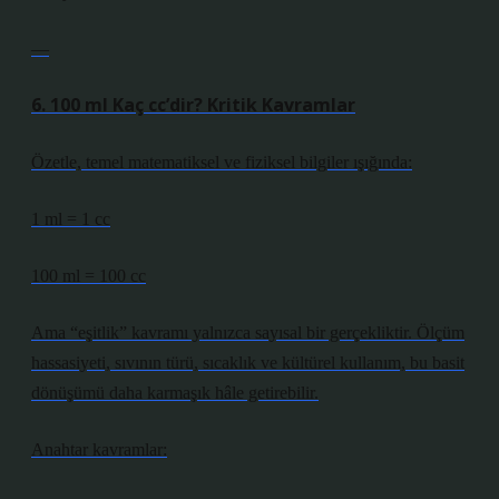
—
6. 100 ml Kaç cc’dir? Kritik Kavramlar
Özetle, temel matematiksel ve fiziksel bilgiler ışığında:
1 ml = 1 cc
100 ml = 100 cc
Ama “eşitlik” kavramı yalnızca sayısal bir gerçekliktir. Ölçüm
hassasiyeti, sıvının türü, sıcaklık ve kültürel kullanım, bu basit
dönüşümü daha karmaşık hâle getirebilir.
Anahtar kavramlar: