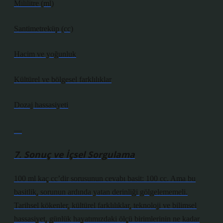
Mililitre (ml)
Santimetreküp (cc)
Hacim ve yoğunluk
Kültürel ve bölgesel farklılıklar
Dozaj hassasiyeti
—
7. Sonuç ve İçsel Sorgulama
100 ml kaç cc’dir sorusunun cevabı basit: 100 cc. Ama bu
basitlik, sorunun ardında yatan derinliği gölgelememeli.
Tarihsel kökenler, kültürel farklılıklar, teknoloji ve bilimsel
hassasiyet, günlük hayatımızdaki ölçü birimlerinin ne kadar