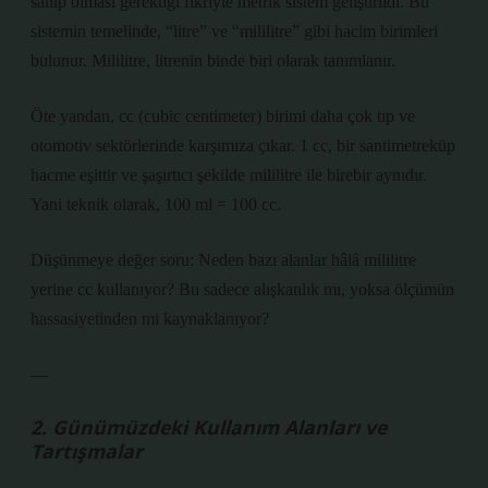
sahip olması gerektiği fikriyle metrik sistem geliştirildi. Bu
sistemin temelinde, “litre” ve “mililitre” gibi hacim birimleri
bulunur. Mililitre, litrenin binde biri olarak tanımlanır.
Öte yandan, cc (cubic centimeter) birimi daha çok tıp ve
otomotiv sektörlerinde karşımıza çıkar. 1 cc, bir santimetreküp
hacme eşittir ve şaşırtıcı şekilde mililitre ile birebir aynıdır.
Yani teknik olarak, 100 ml = 100 cc.
Düşünmeye değer soru: Neden bazı alanlar hâlâ mililitre
yerine cc kullanıyor? Bu sadece alışkanlık mı, yoksa ölçümün
hassasiyetinden mi kaynaklanıyor?
—
2. Günümüzdeki Kullanım Alanları ve
Tartışmalar