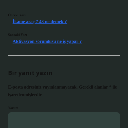
Önceki Yazı
İkame araç 7 48 ne demek ?
Sonraki Yazı
Aktivasyon sorumlusu ne iş yapar ?
Bir yanıt yazın
E-posta adresiniz yayınlanmayacak.
Gerekli alanlar
*
ile
işaretlenmişlerdir
Yorum