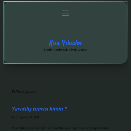
menüyü
Anasayfa
Gizlilik
Yasal
Hakkımızda
aç
Politikası
Uyarı
Kısa Fikirler
Zihnini tazeleyecek küçük satırlar.
Etiket:
yarat
Yaratılış teorisi kimin ?
Tarih: Aralık 14, 2025
Yaratılış Teorisi Kimin? Farklı Yaklaşımlar ve Düşünceler