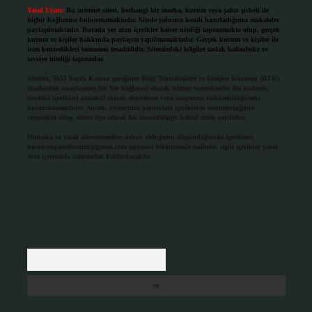
Yasal Uyarı:
Bu internet sitesi, herhangi bir marka, kurum veya şahıs şirketi ile
hiçbir bağlantısı bulunmamaktadır. Sitede yalnızca kendi hazırladığımız makaleler
paylaşılmaktadır. Burada yer alan içerikler haber niteliği taşımamakta olup, gerçek
kurum ve kişiler hakkında paylaşım yapılmamaktadır. Gerçek kurum ve kişiler ile
isim benzerlikleri tamamen tesadüfidir. Sitemizdeki bilgiler taslak halindedir ve
tavsiye niteliği taşımazlar.
Sitemiz, 5651 Sayılı Kanun gereğince Bilgi Teknolojileri ve İletişim Kurumu (BTK)
tarafından onaylanmış bir Yer Sağlayıcı olarak hizmet vermektedir. Bu nedenle,
sitedeki içerikleri proaktif olarak denetleme veya araştırma yükümlülüğümüz
bulunmamaktadır. Ancak, üyelerimiz yazdıkları içeriklerin sorumluluğunu
taşımakta olup, siteye üye olarak bu sorumluluğu kabul etmiş sayılırlar.
Hukuka ve yasal düzenlemelere aykırı olduğunu düşündüğünüz içerikleri,
backlinkpanelicomtr@gmail.com
adresine bildirmeniz halinde, ilgili içerikler yasal
süre içerisinde sitemizden kaldırılacaktır.
Arama