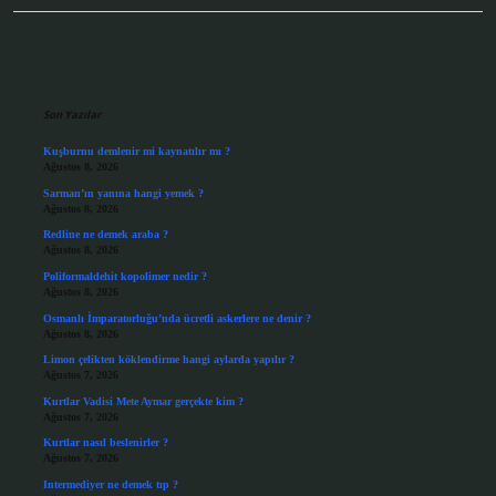
Sidebar
Son Yazılar
Kuşburnu demlenir mi kaynatılır mı ?
Ağustos 8, 2026
Sarman’ın yanına hangi yemek ?
Ağustos 8, 2026
Redline ne demek araba ?
Ağustos 8, 2026
Poliformaldehit kopolimer nedir ?
Ağustos 8, 2026
Osmanlı İmparatorluğu’nda ücretli askerlere ne denir ?
Ağustos 8, 2026
Limon çelikten köklendirme hangi aylarda yapılır ?
Ağustos 7, 2026
Kurtlar Vadisi Mete Aymar gerçekte kim ?
Ağustos 7, 2026
Kurtlar nasıl beslenirler ?
Ağustos 7, 2026
Intermediyer ne demek tıp ?