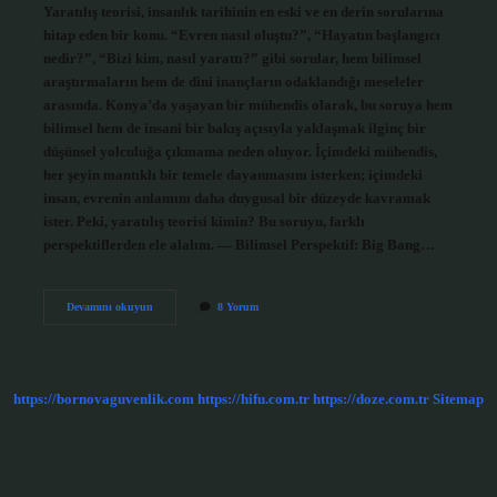
Yaratılış teorisi, insanlık tarihinin en eski ve en derin sorularına
hitap eden bir konu. “Evren nasıl oluştu?”, “Hayatın başlangıcı
nedir?”, “Bizi kim, nasıl yarattı?” gibi sorular, hem bilimsel
araştırmaların hem de dini inançların odaklandığı meseleler
arasında. Konya’da yaşayan bir mühendis olarak, bu soruya hem
bilimsel hem de insani bir bakış açısıyla yaklaşmak ilginç bir
düşünsel yolculuğa çıkmama neden oluyor. İçimdeki mühendis,
her şeyin mantıklı bir temele dayanmasını isterken; içimdeki
insan, evrenin anlamını daha duygusal bir düzeyde kavramak
ister. Peki, yaratılış teorisi kimin? Bu soruyu, farklı
perspektiflerden ele alalım. — Bilimsel Perspektif: Big Bang…
Yaratılış
Devamını okuyun
8 Yorum
teorisi
kimin
?
https://bornovaguvenlik.com
https://hifu.com.tr
https://doze.com.tr
Sitemap