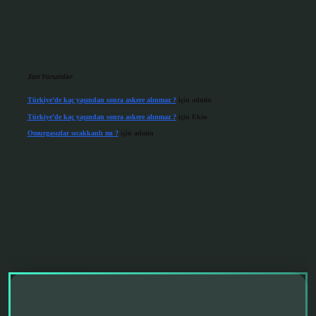
Son Yorumlar
Türkiye’de kaç yaşından sonra askere alınmaz ?
için
admin
Türkiye’de kaç yaşından sonra askere alınmaz ?
için
Ekin
Omurgasızlar sıcakkanlı mı ?
için
admin
grandoperabet giriş