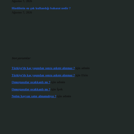
Ağustos 7, 2026
Hintlilerin en çok kullandığı baharat nedir ?
Ağustos 7, 2026
Son yorumlar
Türkiye’de kaç yaşından sonra askere alınmaz ?
için
admin
Türkiye’de kaç yaşından sonra askere alınmaz ?
için
Ekin
Omurgasızlar sıcakkanlı mı ?
için
admin
Omurgasızlar sıcakkanlı mı ?
için
İpek
Neden hayvan satın almamalıyız ?
için
admin